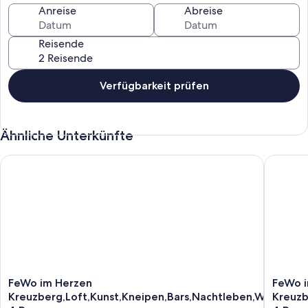
Anreise
Abreise
Reisende
Verfügbarkeit prüfen
Ähnliche Unterkünfte
FeWo im Herzen Kreuzberg,Loft,Kunst,Kneipen,Bars,Nachtlebe
FeWo im 
FeWo
FeWo
FeWo im Herzen
FeWo 
im
im
Kreuzberg,Loft,Kunst,Kneipen,Bars,Nachtleben,WiFi,bis
Kreuzb
Herzen
Herzen