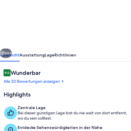
FeWo
im
Herzen
Kreuzberg,Loft,Kunst,Kneipen,Bars,Nac
6
Personen
rück
Weiter
20+
Übersicht
Ausstattung
Lage
Richtlinien
Bewertungen
Wunderbar
9,0
9,0 von 10.
Alle 30 Bewertungen anzeigen
Highlights
Zentrale Lage
Bei dieser günstigen Lage bist du nie weit von dort entfernt,
Innenbereich
wo du sein solltest.
Entdecke Sehenswürdigkeiten in der Nähe