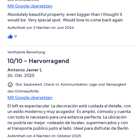
Mit Google übersetzen
Absolutely beautiful property, even bigger than I thought it
would be. Very special spot. Would love to come back again
Aufenthalt von 3 Nächten im Juni 2026
0
Verifizierte Bewertung
10/10 – Hervorragend
Antonio Javier L.
26. Okt. 2025
Gut: Sauberkeit, Check-in, Kommunikation, Lage und Genauigkeit
des Onlineauftritts
Mit Google übersetzen
El loft es espectacular. La decoración está cuidada al detalle, con
un estilo moderno y muy acogedor. Es amplio, cómodo y cuenta
con todo lo necesario para una estancia perfecta. La ubicación
no podría ser mejor: rodeado de locales, supermercados y con
el transporte público justo al lado. Ideal para disfrutar de Berlín
sin complicaciones. ¡Totalmente recomendable!
Aufenthalt von 4 Nächten im Oktober 2025