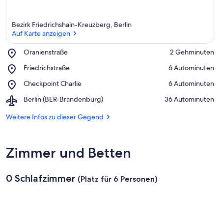
Bezirk Friedrichshain-Kreuzberg, Berlin
Auf Karte anzeigen
Place,
Oranienstraße
‪2 Gehminuten‬
Oranienstraße
Auf Karte anzeigen
Place,
Friedrichstraße
‪6 Autominuten‬
Friedrichstraße
Place,
Checkpoint Charlie
‪6 Autominuten‬
Checkpoint
Airport,
Berlin (BER-Brandenburg)
‪36 Autominuten‬
Charlie
Berlin
(BER-
Weitere Infos zu dieser Gegend
Brandenburg)
Zimmer und Betten
0 Schlafzimmer
(Platz für 6 Personen)