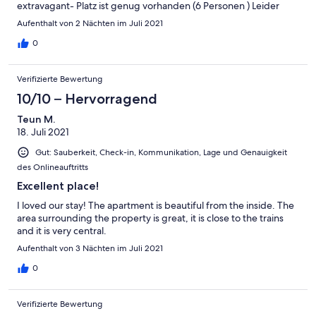
extravagant- Platz ist genug vorhanden (6 Personen ) Leider
miefiger Geruch aber durch lüften gut lösbar. Alles im allen
Aufenthalt von 2 Nächten im Juli 2021
waren wir sehr zufrieden.
0
Verifizierte Bewertung
10/10 – Hervorragend
Teun M.
18. Juli 2021
Gut: Sauberkeit, Check-in, Kommunikation, Lage und Genauigkeit
des Onlineauftritts
Excellent place!
I loved our stay! The apartment is beautiful from the inside. The
area surrounding the property is great, it is close to the trains
and it is very central.
Aufenthalt von 3 Nächten im Juli 2021
0
Verifizierte Bewertung