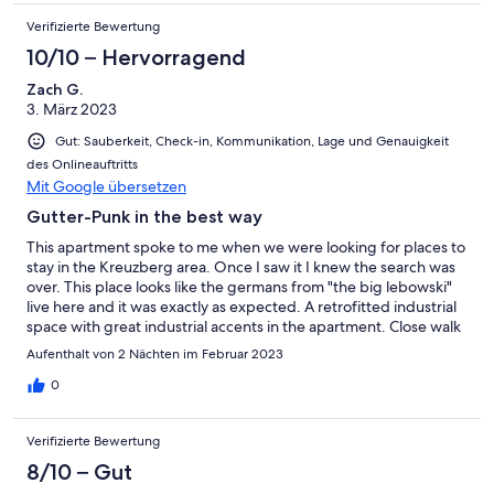
Verifizierte Bewertung
10/10 – Hervorragend
Zach G.
3. März 2023
Gut: Sauberkeit, Check-in, Kommunikation, Lage und Genauigkeit
des Onlineauftritts
Mit Google übersetzen
Gutter-Punk in the best way
This apartment spoke to me when we were looking for places to
stay in the Kreuzberg area. Once I saw it I knew the search was
over. This place looks like the germans from "the big lebowski"
live here and it was exactly as expected. A retrofitted industrial
space with great industrial accents in the apartment. Close walk
to all of the great attractions in Berlin with only a few of them
Aufenthalt von 2 Nächten im Februar 2023
being a bike ride away. (We are also fairly fit and in our 20's so
take walking distance with a grain of salt). The check-in process
0
has good instructions, as you will need them. The place is off of
the beaten path and hidden away like a true gem. I'd surely stay
Verifizierte Bewertung
here again if I am back in the Berlin area.
8/10 – Gut