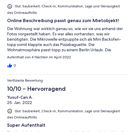
Gut: Sauberkeit, Check-in, Kommunikation, Lage und Genauigkeit
des Onlineauftritts
Online Beschreibung passt genau zum Mietobjekt!
Die Wohnung war wirklich genau so, wie wir sie uns anhand der
Fotos vorgestellt haben. Es war alles vorhanden, was wir
benötigten. Die Mikrowelle entpuppte sich als Mini Backofen-
topp somit klappte auch das Pizzabaguette. Die
Wohnatmosphäre passt topp zu einem Berlin Urlaub. Die
Komunikation lief super. Auf die Mails wurde immer zeitnah
Aufenthalt von 4 Nächten im April 2022
geantwortet. Würden die Wohnung wieder mieten!
0
Verifizierte Bewertung
10/10 – Hervorragend
Yusuf-Can A.
25. Jan. 2022
Gut: Sauberkeit, Check-in, Kommunikation, Lage und Genauigkeit
des Onlineauftritts
Super Aufenthalt