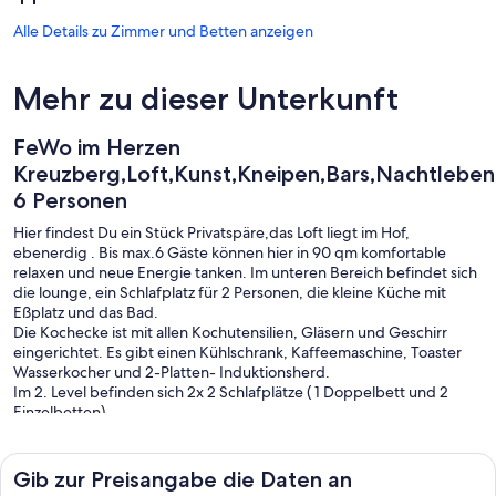
Alle Details zu Zimmer und Betten anzeigen
Mehr zu dieser Unterkunft
FeWo im Herzen
Kreuzberg,Loft,Kunst,Kneipen,Bars,Nachtleben,
6 Personen
Hier findest Du ein Stück Privatspäre,das Loft liegt im Hof,
ebenerdig . Bis max.6 Gäste können hier in 90 qm komfortable
relaxen und neue Energie tanken. Im unteren Bereich befindet sich
die lounge, ein Schlafplatz für 2 Personen, die kleine Küche mit
Eßplatz und das Bad.
Die Kochecke ist mit allen Kochutensilien, Gläsern und Geschirr
eingerichtet. Es gibt einen Kühlschrank, Kaffeemaschine, Toaster
Wasserkocher und 2-Platten- Induktionsherd.
Im 2. Level befinden sich 2x 2 Schlafplätze ( 1 Doppelbett und 2
Einzelbetten).
Alle wichtigen Verkehrsverbindungen zu den highlights Berlins sind
nur 3 Gehminuten entfernt, Supermärkte, Apotheke, Banken etc. in
greifbarer Nähe. Das Parken auf der Straße ist kostenlos.
Gib zur Preisangabe die Daten an