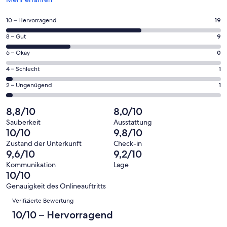
in
einem
19
10 – Hervorragend
19
neuen
von
Fenster
9
8 – Gut
9
insgesamt
geöffnet
von
30
0
6 – Okay
0
insgesamt
Gästebewertungen
von
30
1
4 – Schlecht
1
haben
insgesamt
Gästebewertungen
von
eine
30
1
2 – Ungenügend
1
haben
insgesamt
Bewertung
Gästebewertungen
von
eine
30
von
haben
insgesamt
8,8/10
8,0/10
Bewertung
Gästebewertungen
10
eine
30
von
haben
Sauberkeit
Ausstattung
-
Bewertung
Gästebewertungen
10/10
9,8/10
8
eine
Hervorragend
von
haben
-
Bewertung
Zustand der Unterkunft
Check-in
6
eine
9,6/10
9,2/10
Gut
von
-
Bewertung
4
Kommunikation
Lage
Okay
von
10/10
-
2
Schlecht
Genauigkeit des Onlineauftritts
-
Bewertungen
Verifizierte Bewertung
Ungenügend
10/10 – Hervorragend