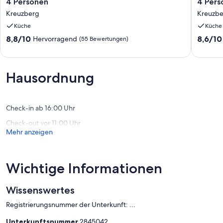
4 Personen
4 Pers
Kreuzberg,Loft,Kunst,Kneipen,Bars,Nachtleben,WiFi,bis
Kreuzbe
Kreuzberg
Kreuzb
4
4
Personen
Persone
Küche
Küche
Kreuzberg
Kreuzbe
8.8
8.6
8,8/10
8,6/10
Hervorragend
(55 Bewertungen)
von
von
10,
10,
Hervorragend,
Hervorr
(55
Hausordnung
(41
Bewertungen)
Bewert
Check-in ab 16:00 Uhr
Check-out vor 11:00 Uhr
Mehr anzeigen
Wichtige Informationen
Wissenswertes
Registrierungsnummer der Unterkunft: ...
Unterkunftsnummer
2845042