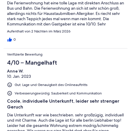
Die Ferienwohnung hat eine tolle Lage mit direkten Anschluss an
Bus und Bahn. Die Ferienwohnung an sich ist sehr schön groß,
allerdings nichts für Hausstaubmilben Allergiker. Es riecht sehr
stark nach Teppich jedes mal wenn man rein kommt. Die
Kommunikation mit den Gastgeber ist eine 10/10. Sehr
freundlich und zuvorkommend. Die Küche haben wir nicht
Aufenthalt von 2 Nächten im März 2026
benutzt, deswegen kann ich da nichts zu sagen. Aber rundum
eine sehr schöne Ferienwohnung.
0
Verifizierte Bewertung
4/10 – Mangelhaft
Anne W.
10. Jan. 2023
Gut: Lage und Genauigkeit des Onlineauftritts
Verbesserungswürdig: Sauberkeit und Kommunikation
Coole, individuelle Unterkunft, leider sehr strenger
Geruch
Die Unterkunft war wie beschrieben. sehr großzügig, individuell
und mit Charme. Auch die Lage ist für alle berlin Liebhaber top!
Leider hat die gesamte Wohnung extrem modrig/schimmelig
gerochen. Wir waren nur eine Nacht dort aber für einen