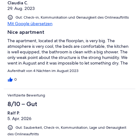
Claudia C.
29. Aug. 2023
Gut: Check-in, Kommunikation und Genauigkeit des Onlineauftritts
Mit Google übersetzen
Nice apartment
The apartment, located at the floorplan, is very big. The
atmosphere is very cool, the beds are comfortable, the kitchen
is well equipped, the bathroom is clean with a big shower. The
only weak point about the structure is the strong humidity. We
went in August and it was impossible to let something dry. The
towels were always humid, also the clothes. Sleeping with this
Aufenthalt von 4 Nächten im August 2023
sensation was not so nice and also, entering the apartment, you
could smell like moisture. The position is strategic, because
0
close to the metro station, but the square of Kottbusser Tor is
not a nice place to walk, and also maybe not so safe. By the way,
Verifizierte Bewertung
the street of the house in calm, with some bars and cleaner than
the metro square. I suggest it for short stays and group of
8/10 – Gut
friends.
Ralf P.
5. Apr. 2026
Gut: Sauberkeit, Check-in, Kommunikation, Lage und Genauigkeit
des Onlineauftritts