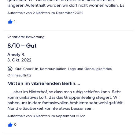
längeren Aufenthalt würden wir dort nicht wohnen wollen. Es
war sehr unangenehm. Auch die Kommunikation mit der
Aufenthalt von 2 Nächten im Dezember 2022
Vermieterin im Vorfeld war leider mangelhaft und in der Regel
kamen antworten zu spät, was etwas schade war.
1
Verifizierte Bewertung
8/10 – Gut
Amely R.
3. Okt. 2022
Gut: Check-in, Kommunikation, Lage und Genauigkeit des
Onlineauftritts
Mitten im vibrierenden Berlin....
.....aber im Hinterhof, so dass man ruhig schlafen kann. Sehr
kommunikatives Loft, das das Gruppenfeeling steigert. Wir
haben uns in dem fantasievollen Ambiente sehr wohl gefühlt.
Nur die Sauberkeit könnte etwas besser sein.
Aufenthalt von 3 Nächten im September 2022
0