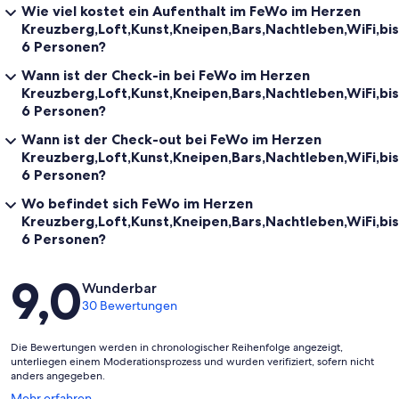
Wie viel kostet ein Aufenthalt im FeWo im Herzen
Kreuzberg,Loft,Kunst,Kneipen,Bars,Nachtleben,WiFi,bis
6 Personen?
Wann ist der Check-in bei FeWo im Herzen
Kreuzberg,Loft,Kunst,Kneipen,Bars,Nachtleben,WiFi,bis
6 Personen?
Wann ist der Check-out bei FeWo im Herzen
Kreuzberg,Loft,Kunst,Kneipen,Bars,Nachtleben,WiFi,bis
6 Personen?
Wo befindet sich FeWo im Herzen
Kreuzberg,Loft,Kunst,Kneipen,Bars,Nachtleben,WiFi,bis
6 Personen?
Bewertungen
9,0
Wunderbar
30 Bewertungen
Die Bewertungen werden in chronologischer Reihenfolge angezeigt,
unterliegen einem Moderationsprozess und wurden verifiziert, sofern nicht
anders angegeben.
Wird
Mehr erfahren