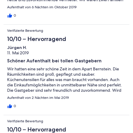
mit je zwei Kindern und es hat für uns 100%ig gestimmt. Wir
Aufenthalt von 6 Nächten im Oktober 2019
würden wieder kommen.
0
Verifizierte Bewertung
10/10 – Hervorragend
Jürgen H.
11. Mai 2019
Schöner Aufenthalt bei tollen Gastgebern
Wir hatten eine sehr schöne Zeit in dem Apart Bernstein. Die
Räumlichkeiten sind groß, gepflegt und sauber.
Küchenutensilien für alles was man braucht vorhanden. Auch
die Einkaufsmöglichkeiten in unmittelbarer Nähe sind perfekt.
Die Gastgeber sind sehr freundlich und zuvorkommend. Wird
etwas gebraucht, wird dafür gesorgt. Rundum ein perfekter
Aufenthalt von 2 Nächten im Mai 2019
Aufenthalt, so stellt man sich ein Wochenende in einer
Ferienwohnung vor. Daumen hoch, absolut empfehlenswert.
0
Liebe Grüße Familie Holzheu
Verifizierte Bewertung
10/10 – Hervorragend