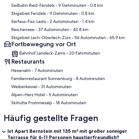
Karte
Seilbahn Ried-Fendels
- 9 Gehminuten
- 0.8 km
Skigebiet Fendels
- 9 Gehminuten
- 0.8 km
Serfaus-Fiss-Ladis
- 2 Autominuten
- 1.4 km
Reschensee
- 37 Autominuten
- 43.8 km
Skigebiet Lech-Oberlech-Zürs
- 56 Autominuten
- 65.9 km
Fortbewegung vor Ort
Bahnhof Landeck-Zams – 20 Fahrminuten
Restaurants
‪Hexenalm - ‬7 Autominuten
‪Familienrestaurant Sonnenburg - ‬8 Autominuten
‪Weiberkessel - ‬31 Autominuten
‪Alpen-Herz Hotel - ‬5 Autominuten
‪Skihütte Frommesalp - ‬18 Autominuten
Häufig gestellte Fragen
Ist Apart Bernstein mit 135 m² mit großer sonniger
Terrasse für 6-11 Personen haustierfreundlich?