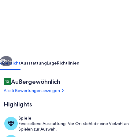
von
Apart
Bernstein
mit
135
m²
mit
rück
Weiter
großer
26+
Übersicht
Ausstattung
Lage
Richtlinien
sonniger
Terrasse
Bewertungen
Außergewöhnlich
10
10 von 10.
für
Alle 5 Bewertungen anzeigen
6-
Highlights
11
Personen
Spiele
Eine seltene Ausstattung: Vor Ort steht dir eine Vielzahl an
Wohnbereich
Spielen zur Auswahl.