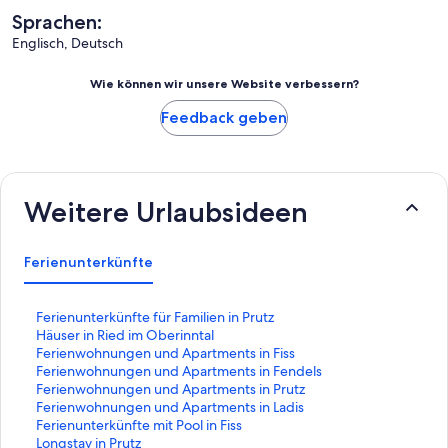
Sprachen:
Englisch, Deutsch
Wie können wir unsere Website verbessern?
Feedback geben
Weitere Urlaubsideen
Ferienunterkünfte
L
Ferienunterkünfte für Familien in Prutz
i
L
Häuser in Ried im Oberinntal
n
i
L
Ferienwohnungen und Apartments in Fiss
k
n
i
L
Ferienwohnungen und Apartments in Fendels
,
k
n
i
L
Ferienwohnungen und Apartments in Prutz
d
,
k
n
i
L
Ferienwohnungen und Apartments in Ladis
e
d
,
k
n
i
L
Ferienunterkünfte mit Pool in Fiss
r
e
d
,
k
n
i
L
Longstay in Prutz