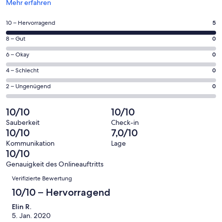
Wird
Mehr erfahren
in
einem
5
10 – Hervorragend
5
neuen
von
Fenster
0
8 – Gut
0
insgesamt
geöffnet
von
5
0
6 – Okay
0
insgesamt
Gästebewertungen
von
5
0
4 – Schlecht
0
haben
insgesamt
Gästebewertungen
von
eine
5
0
2 – Ungenügend
0
haben
insgesamt
Bewertung
Gästebewertungen
von
eine
5
von
haben
insgesamt
10/10
10/10
Bewertung
Gästebewertungen
10
eine
5
von
haben
Sauberkeit
Check-in
-
Bewertung
Gästebewertungen
10/10
7,0/10
8
eine
Hervorragend
von
haben
-
Bewertung
Kommunikation
Lage
6
eine
10/10
Gut
von
-
Bewertung
4
Genauigkeit des Onlineauftritts
Okay
von
Bewertungen
-
Verifizierte Bewertung
2
Schlecht
-
10/10 – Hervorragend
Ungenügend
Elin R.
5. Jan. 2020