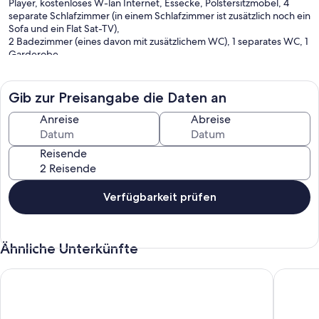
Player, kostenloses W-lan Internet, Essecke, Polstersitzmöbel, 4
separate Schlafzimmer (in einem Schlafzimmer ist zusätzlich noch ein
Sofa und ein Flat Sat-TV),
2 Badezimmer (eines davon mit zusätzlichem WC), 1 separates WC, 1
Garderobe.
Große sonnige Terrasse mit Esstisch, einer gemütlichen Lounge und
einem Weber Gas Grill
Gib zur Preisangabe die Daten an
Anreise
Abreise
Reisende
Verfügbarkeit prüfen
Ähnliche Unterkünfte
Apart Sunnseita - Ferienwohung mit wunderbarem Burg Laud
Wohnung