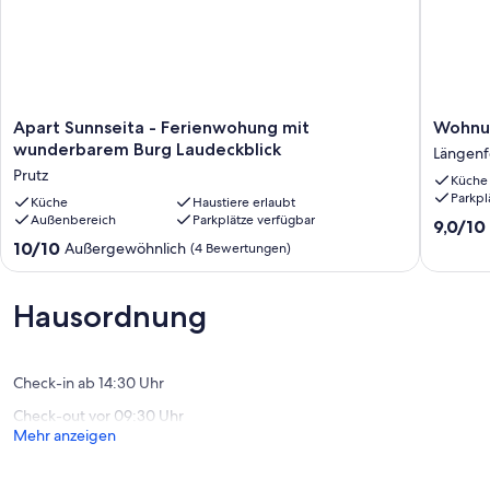
Apart
Wohnu
Apart Sunnseita - Ferienwohung mit
Wohnun
Sunnseita
in
wunderbarem Burg Laudeckblick
Längenf
-
Huben
Prutz
Küche
Ferienwohung
nahe
Parkpl
mit
Küche
Haustiere erlaubt
Sölden
Außenbereich
Parkplätze verfügbar
wunderbarem
Skibus
9.0
9,0/10
Burg
Längenf
von
10.0
10/10
Außergewöhnlich
(4 Bewertungen)
Laudeckblick
10,
von
Prutz
Wunder
10,
(7
Außergewöhnlich,
Hausordnung
Bewert
(4
Bewertungen)
Check-in ab 14:30 Uhr
Check-out vor 09:30 Uhr
Mehr anzeigen