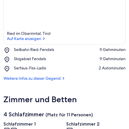
Ried im Oberinntal, Tirol
Auf Karte anzeigen
Place,
Seilbahn Ried-Fendels
‪9 Gehminuten‬
Seilbahn
Auf Karte anzeigen
Place,
Skigebiet Fendels
‪9 Gehminuten‬
Ried-
Skigebiet
Fendels
Place,
Serfaus-Fiss-Ladis
‪2 Autominuten‬
Fendels
Serfaus-
Fiss-
Weitere Infos zu dieser Gegend
Ladis
Zimmer und Betten
4 Schlafzimmer
(Platz für 11 Personen)
Schlafzimmer 1
Schlafzimmer 2