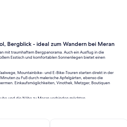
l, Bergblick - ideal zum Wandern bei Meran
an mit traumhaftem Bergpanorama. Auch ein Ausflug in die
großem Esstisch und komfortablen Sonnenliegen bietet einen
aalwege, Mountainbike- und E-Bike-Touren starten direkt in der
Minuten zu Fuß durch malerische Apfelgärten, ebenso die
hermen. Einkaufsmöglichkeiten, Vinothek, Metzger, Boutiquen
, Ruhe und die Nähe zu Meran verbinden möchten.
s mit traumhaftem Bergpanorama
****Eppan-Ihr Ferienhaus mit Privat-Pool -Nähe Kalterer See u 
Im Panorama-Penthouse Skygarden w