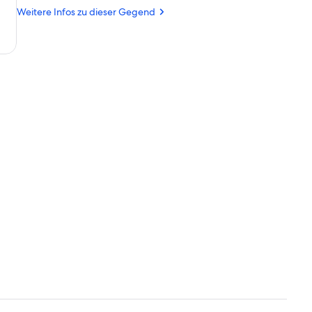
Schloss
(BZO)
Weitere Infos zu dieser Gegend
Trauttmansdorff