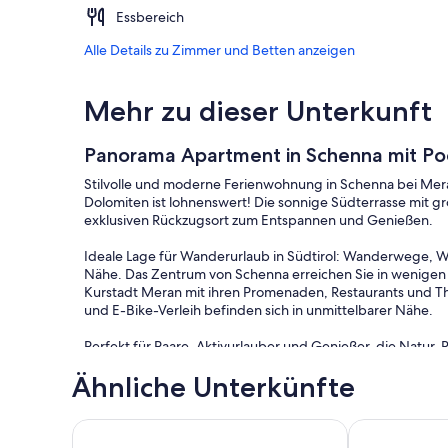
Essbereich
Alle Details zu Zimmer und Betten anzeigen
Mehr zu dieser Unterkunft
Panorama Apartment in Schenna mit Poo
Stilvolle und moderne Ferienwohnung in Schenna bei Mer
Dolomiten ist lohnenswert! Die sonnige Südterrasse mit 
exklusiven Rückzugsort zum Entspannen und Genießen.
Ideale Lage für Wanderurlaub in Südtirol: Wanderwege, W
Nähe. Das Zentrum von Schenna erreichen Sie in wenigen 
Kurstadt Meran mit ihren Promenaden, Restaurants und T
und E-Bike-Verleih befinden sich in unmittelbarer Nähe.
Perfekt für Paare, Aktivurlauber und Genießer, die Natur
Ähnliche Unterkünfte
Exklusive Ferienwohnung über den Dächern Meran
Villa Aich 5*