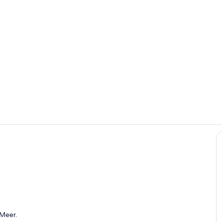
Küche mit P
Schlafzimmer
sse
 Meer.