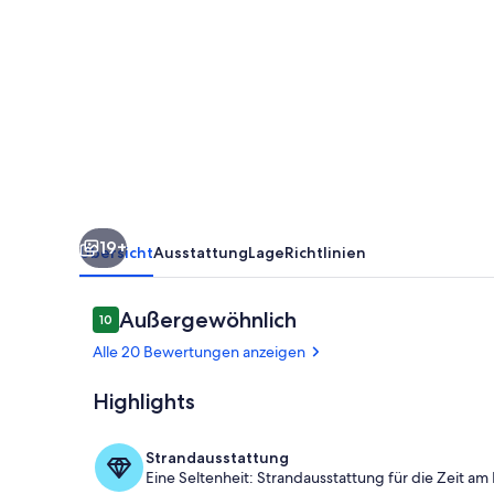
Schenna
mit
Pool,
Bergblick
-
ideal
zum
19+
Wandern
Übersicht
Ausstattung
Lage
Richtlinien
bei
Meran
Bewertungen
Außergewöhnlich
10
10 von 10.
Alle 20 Bewertungen anzeigen
Highlights
Sonnenterra
Strandausstattung
Eine Seltenheit: Strandausstattung für die Zeit am