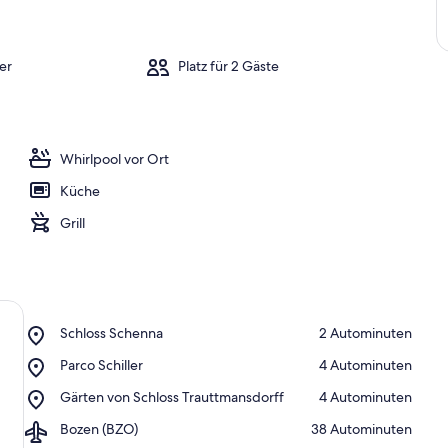
er
Platz für 2 Gäste
Whirlpool vor Ort
Küche
Grill
Place,
Schloss Schenna
‪2 Autominuten‬
Schloss
Place,
Parco Schiller
‪4 Autominuten‬
Schenna
Parco
Place,
Gärten von Schloss Trauttmansdorff
‪4 Autominuten‬
Schiller
Gärten
Airport,
Bozen (BZO)
‪38 Autominuten‬
von
Bozen