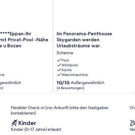
Im
5*****Eppan-Ihr
Im Panorama-Penthouse
Panorama-
mit Privat-Pool -Nähe
Skygarden werden
Penthouse
e u Bozen
Urlaubsträume war.
Skygarden
Schenna
werden
Urlaubsträume
Pool
war.
Whirlpool
Küche
Schenna
ine
Waschmaschine
10.0
10/10
gewöhnlich
Außergewöhnlich
von
n)
(4 Bewertungen)
10,
ich,
Außergewöhnlich,
(4
Flexibler Check-in (vor Ankunft bitte den Gastgeber
Ch
)
Bewertungen)
kontaktieren)
Kinder
Kinder (0–17 Jahre) erlaubt
Ve