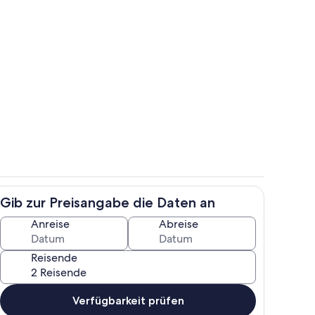
anoramafenster
Abendliches Lichtermeer Blick auf Me
Gib zur Preisangabe die Daten an
 "Gala"
Wohnraum "Gala"
Anreise
Abreise
Reisende
Verfügbarkeit prüfen