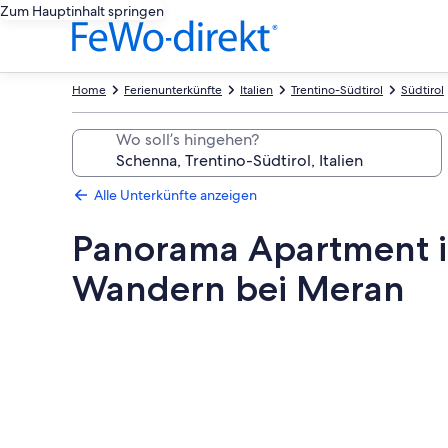
Zum Hauptinhalt springen
Home
Ferienunterkünfte
Italien
Trentino-Südtirol
Südtirol
Wo soll’s hingehen?
Alle Unterkünfte anzeigen
Panorama Apartment in
Wandern bei Meran
Fotogalerie
von
Panorama
Apartment
in