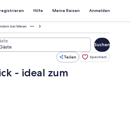
registrieren
Hilfe
Meine Reisen
Anmelden
andern bei Meran
äste
Suchen
Teilen
Speichern
ck - ideal zum