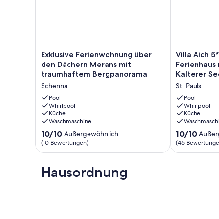
Exklusive
Villa
Exklusive Ferienwohnung über
Villa Aich 
Ferienwohnung
Aich
den Dächern Merans mit
Ferienhaus 
über
5*****Eppan-
traumhaftem Bergpanorama
Kalterer Se
den
Ihr
Schenna
St. Pauls
Dächern
Ferienhaus
Merans
mit
Pool
Pool
mit
Whirlpool
Privat-
Whirlpool
Küche
Küche
traumhaftem
Pool
Waschmaschine
Waschmasch
Bergpanorama
-
Schenna
Nähe
10.0
10.0
10/10
10/10
Außergewöhnlich
Außer
Kalterer
von
von
(10 Bewertungen)
(46 Bewertunge
See
10,
10,
u
Außergewöhnlich,
Außergewöhnl
Bozen
(10
Hausordnung
(46
St.
Bewertungen)
Bewertungen
Pauls