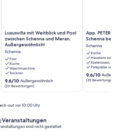
Luxusvilla
App.
Luxusvilla mit Weitblick und Pool
App. PETER - Haus Er
mit
PETER
zwischen Schenna und Meran.
Schenna bei Meran
Weitblick
-
Außergewöhnlich!
Schenna
und
Haus
Schenna
Pool
Erlenbach
Küche
Haustiere erlaubt
zwischen
in
Pool
Kostenloses WLAN
Schenna
Küche
Schenna
Parkplätze verfügbar
Waschmaschine
und
bei
Trockner
9.6
Meran.
Meran
9,6/10
Außergewöhnli
von
Außergewöhnlich!
Schenna
9.6
9,6/10
(35 Bewertungen)
Außergewöhnlich
10,
Schenna
von
(20 Bewertungen)
Außergewöhnlich,
10,
(35
Außergewöhnlich,
Bewertungen)
(20
eck-out vor 10:00 Uhr
Bewertungen)
Veranstaltungen
ranstaltungen sind nicht gestattet