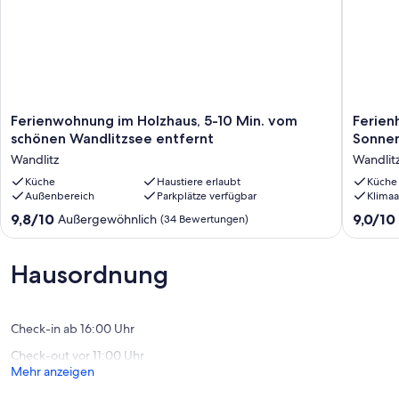
Die Bett- /Matratzengrößen sind 160x200 im Schlafzimmer und
140x200 beim Schlafsofa.
Ferienwohnung
Ferienh
Ferienwohnung im Holzhaus, 5-10 Min. vom
Ferien
im
mit
schönen Wandlitzsee entfernt
Sonnen
Holzhaus,
großem
Wandlitz
Wandlitz
5-
Garten
10
Küche
Haustiere erlaubt
und
Küche
Außenbereich
Parkplätze verfügbar
Klimaa
Min.
Sonnent
vom
Badese
9.8
9.0
9,8/10
9,0/10
Außergewöhnlich
(34 Bewertungen)
schönen
ganz
von
von
Wandlitzsee
in
10,
10,
entfernt
der
Außergewöhnlich,
Wunder
Hausordnung
Wandlitz
Nähe
(34
(14
Wandlit
Bewertungen)
Bewert
OT
Klosterf
Check-in ab 16:00 Uhr
Check-out vor 11:00 Uhr
Mehr anzeigen