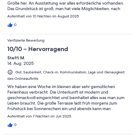
Größe her. An Ausstattung war alles erforderliche vorhanden.
Das Grundstück ist groß, man hat viele Möglichkeiten, nach
einem abwechslungsreichen Tag zu entspannen. Die Ruhe war
Aufenthalt von 10 Nächten im August 2025
unschlagbar.WLAN vorhanden, Parken auf Grundstück
möglich.Wir kommen gern wieder, denn es gibt in der Region
0
sehr viel zu entdecken.
Verifizierte Bewertung
10/10 – Hervorragend
Steffi M.
14. Aug. 2025
Gut: Sauberkeit, Check-in, Kommunikation, Lage und Genauigkeit
des Onlineauftritts
Wir haben eine Woche im kleinen aber sehr gemütlichen
Ferienhaus verbracht. Die Unterkunft ist modern und
geschmackvoll eingerichtet und beinhaltet alles was man zum
Leben braucht. Die große Terrasse lädt früh morgens zum
Frühstück bei Sonnenschein ein und abends kann man
gemütlich den Tag ausklingen lassen. Selbst bei Regen sitzt man
Aufenthalt von 7 Nächten im Juli 2025
geschützt unter der Terrasse. Die Umgebung ist sehr ruhig, im
großzügigen Gartenbereich kann man gut die Seele baumeln
0
lassen. Einkaufmöglichkeiten, Restaurants und ein tolles
Strandbad sind in 10 Minuten mit dem Auto zu erreichen. Vom