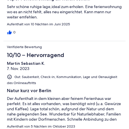
Sehr schöne ruhige lage,ideal zum erholen. Eine ferienwohnung
wo es an nicht fehlt, alles neu eingerichtet. Kann mann nur
weiter emfehlen.
Aufenthalt von 10 Nächten im Juni 2025
0
Verifizierte Bewertung
10/10 – Hervorragend
Martin Sebastian K.
7. Nov. 2023
Gut: Sauberkeit, Check-in, Kommunikation, Lage und Genauigkeit
des Onlineauftritts
Natur kurz vor Berlin
Der Aufenthalt in dem kleinen aber feinem Ferienhaus war
perfekt. Es ist alles vorhanden, was benötigt wird (u.a. Gewürze
und Kaffee). Lage total schön, aufgrund der Natur und dem
nahe gelegenden See. Wunderbar für Naturliebhaber, Familien
mit Kindern oder Dorfmenschen. Schnelle Anbindung zu den
Öffentlichkeiten und man braucht nicht lange nach Berlin rein.
Aufenthalt von 5 Nächten im Oktober 2023