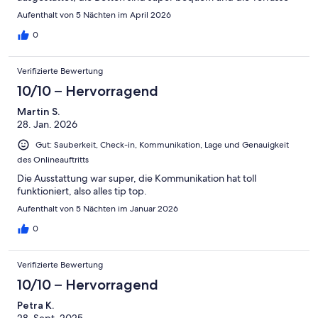
lädt zum Verweilen ein. Die Lage ist ruhig, aber dennoch zentral,
Aufenthalt von 5 Nächten im April 2026
um die Umgebung zu erkunden. Vielen Dank an die herzlichen
Gastgeber! Wir kommen auf jeden Fall wieder und können
0
diese Unterkunft uneingeschränkt weiterempfehlen!
Verifizierte Bewertung
10/10 – Hervorragend
Martin S.
28. Jan. 2026
Gut: Sauberkeit, Check-in, Kommunikation, Lage und Genauigkeit
des Onlineauftritts
Die Ausstattung war super, die Kommunikation hat toll
funktioniert, also alles tip top.
Aufenthalt von 5 Nächten im Januar 2026
0
Verifizierte Bewertung
10/10 – Hervorragend
Petra K.