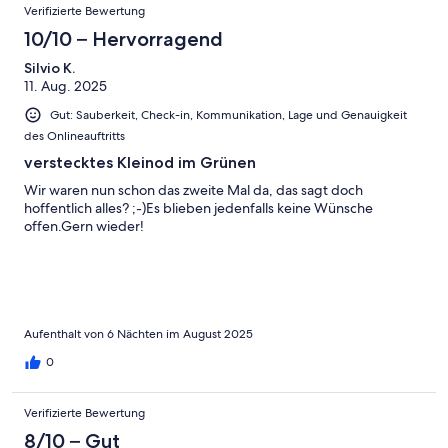
Verifizierte Bewertung
ca. 15 km entfernten Bernau aus kann man mit der S- Bahn
bequem in 15 Minuten im Großstadtgetümmel von Berlin
10/10 – Hervorragend
untertauchen. Die Kommunikation mit den Vermietern war sehr
Silvio K.
freundlich und unkompliziert. Wir kommen gerne wieder.
11. Aug. 2025
Gut: Sauberkeit, Check-in, Kommunikation, Lage und Genauigkeit
des Onlineauftritts
verstecktes Kleinod im Grünen
Wir waren nun schon das zweite Mal da, das sagt doch
hoffentlich alles? ;-)Es blieben jedenfalls keine Wünsche
offen.Gern wieder!
Aufenthalt von 6 Nächten im August 2025
0
Verifizierte Bewertung
8/10 – Gut