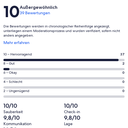
Bewertungen
10
Außergewöhnlich
39 Bewertungen
Die Bewertungen werden in chronologischer Reihenfolge angezeigt,
unterliegen einem Moderationsprozess und wurden verifiziert, sofern nicht
anders angegeben.
Wird
Mehr erfahren
in
einem
37
10 – Hervorragend
37
neuen
von
Fenster
2
8 – Gut
2
insgesamt
geöffnet
von
39
0
6 – Okay
0
insgesamt
Gästebewertungen
von
39
0
4 – Schlecht
0
haben
insgesamt
Gästebewertungen
von
eine
39
0
2 – Ungenügend
0
haben
insgesamt
Bewertung
Gästebewertungen
von
eine
39
von
haben
insgesamt
10/10
10/10
Bewertung
Gästebewertungen
10
eine
39
von
haben
Sauberkeit
Check-in
-
Bewertung
Gästebewertungen
9,8/10
9,8/10
8
eine
Hervorragend
von
haben
-
Bewertung
Kommunikation
Lage
6
eine