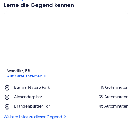
Lerne die Gegend kennen
Wandlitz, BB
Auf Karte anzeigen
Place,
Barnim Nature Park
‪15 Gehminuten‬
Barnim
Auf Karte anzeigen
Place,
Alexanderplatz
‪39 Autominuten‬
Nature
Alexanderplatz
Park
Place,
Brandenburger Tor
‪45 Autominuten‬
Brandenburger
Tor
Weitere Infos zu dieser Gegend