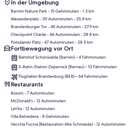
In der Umgebung
Karte
Barnim Nature Park
- 15 Gehminuten
- 1.3 km
Alexanderplatz
- 39 Autominuten
- 25.8 km
Brandenburger Tor
- 45 Autominuten
- 27.9 km
Checkpoint Charlie
- 46 Autominuten
- 28.8 km
Potsdamer Platz
- 47 Autominuten
- 28.5 km
Fortbewegung vor Ort
Bahnhof Schönwalde (Barnim) – 4 Fahrminuten
S-Bahn-Station Zepernick (Bernau) – 10 Fahrminuten
Flughafen Brandenburg (BER) – 64 Fahrminuten
Restaurants
‪Rossini - ‬7 Autominuten
‪McDonald's - ‬12 Autominuten
‪LaVita - ‬12 Autominuten
‪Villa Belvedere - ‬8 Gehminuten
‪Vecchia Fucina (Restauration Alte Schmiede) - ‬12 Autominuten