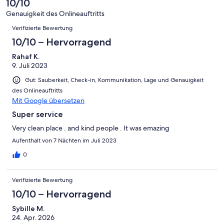
10/10
Gut
von
-
Bewertung
4
Genauigkeit des Onlineauftritts
Okay
von
Bewertungen
-
Verifizierte Bewertung
2
Schlecht
-
10/10 – Hervorragend
Ungenügend
Rahaf K.
9. Juli 2023
Gut: Sauberkeit, Check-in, Kommunikation, Lage und Genauigkeit
des Onlineauftritts
Mit Google übersetzen
Super service
Very clean place . and kind people . It was emazing
Aufenthalt von 7 Nächten im Juli 2023
0
Verifizierte Bewertung
10/10 – Hervorragend
Sybille M.
24. Apr. 2026