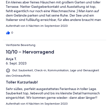
Ein kleines aber feines Häuschen mit großem Garten und toller
Terrasse. Netter Gastgeberkontakt und Ausstattung ist top,
fehlt eigentlich nur noch eine Waschmaschine ;) Man kann auf
dem Gelände parken und hat seine Ruhe. Der See und ein
Italiener sind fußläufig erreichbar, für alles andere braucht man
einen PKW oder den Bus. Lidl und Getränkemarkt gibt's im
Aufenthalt von 6 Nächten im September 2023
Nachbarort. Für einen Berlin-Ausflug kann man nach Buch in
etwa 15 Minuten Autofahrt gelangen, dort besteht S-Bahn-
0
Anschluss. Auch für andere Sehenswürdigkeiten ist die
Unterkunft ein guter Ausgangspunkt. Wir kommen bestimmt
Verifizierte Bewertung
mal wieder.
10/10 – Hervorragend
Anja T.
6. Sept. 2023
Gut: Sauberkeit, Check-in, Kommunikation, Lage und Genauigkeit
des Onlineauftritts
Toller Kurzurlaub!
Sehr süßes, perfekt ausgestattetes Ferienhaus in toller Lage.
Sauberkeit top, liebevoll und bis ins kleinste Detail harmonisch
eingerichtet. Wir kommen gerne wieder- dann aber länger!!
Aufenthalt von 4 Nächten im September 2023