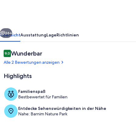
rück
Weiter
26+
Übersicht
Ausstattung
Lage
Richtlinien
Bewertungen
Wunderbar
9,0
9,0 von 10.
Alle 2 Bewertungen anzeigen
Highlights
Familienspaß
Bestbewertet für Familien
Speisen im Freien
Entdecke Sehenswürdigkeiten in der Nähe
Nahe: Barnim Nature Park