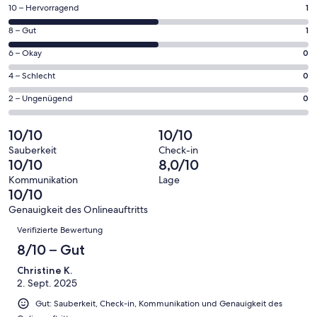
einem
1
10 – Hervorragend
1
neuen
von
Fenster
1
8 – Gut
1
insgesamt
geöffnet
von
2
0
6 – Okay
0
insgesamt
Gästebewertungen
von
2
0
4 – Schlecht
0
haben
insgesamt
Gästebewertungen
von
eine
2
0
2 – Ungenügend
0
haben
insgesamt
Bewertung
Gästebewertungen
von
eine
2
von
haben
insgesamt
10/10
10/10
Bewertung
Gästebewertungen
10
eine
2
von
haben
Sauberkeit
Check-in
-
Bewertung
Gästebewertungen
10/10
8,0/10
8
eine
Hervorragend
von
haben
-
Bewertung
Kommunikation
Lage
6
eine
10/10
Gut
von
-
Bewertung
4
Genauigkeit des Onlineauftritts
Okay
von
Bewertungen
-
Verifizierte Bewertung
2
Schlecht
-
8/10 – Gut
Ungenügend
Christine K.
2. Sept. 2025
Gut: Sauberkeit, Check-in, Kommunikation und Genauigkeit des