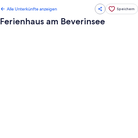
Alle Unterkünfte anzeigen
Speichern
Ferienhaus am Beverinsee
Fotogalerie
von
Ferienhaus
am
Beverinsee