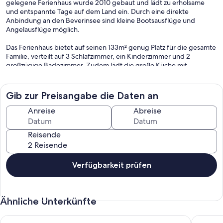
gelegene Ferienhaus wurde 2010 gebaut und lädt zu erholsame
und entspannte Tage auf dem Land ein. Durch eine direkte
Anbindung an den Beverinsee sind kleine Bootsausflüge und
Angelausflüge möglich.
Das Ferienhaus bietet auf seinen 133m² genug Platz für die gesamte
Familie, verteilt auf 3 Schlafzimmer, ein Kinderzimmer und 2
großzügige Badezimmer. Zudem lädt die große Küche mit
Essbereich zu Kochabenden ein. Auch eine große Terrasse mit Grill
steht den Gästen zur Verfügung. Eine zusätzliche Terrasse direkt im
Garten kann selbstverständlich ebenfalls genutzt werden.
Gib zur Preisangabe die Daten an
Wer auch einmal den Großstadtflair genießen möchte, ist innerhalb
Anreise
Abreise
von 45 Minuten im Herzen von Berlin.
Reisende
Verfügbarkeit prüfen
Ähnliche Unterkünfte
Ferienhaus 75 m² am See mit privatem Steg, bei Berlin
Träumen 