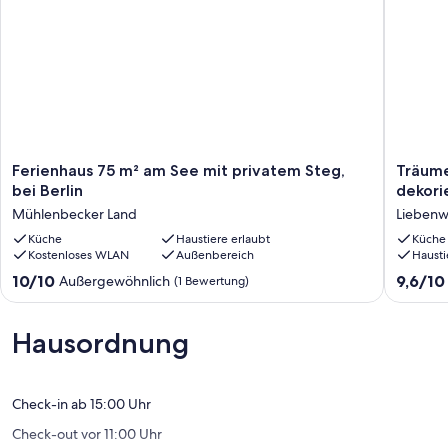
Ferienhaus
Träume
Ferienhaus 75 m² am See mit privatem Steg,
Träume
75
in
bei Berlin
dekori
m²
der
Mühlenbecker Land
Liebenw
am
stilgere
See
Küche
Haustiere erlaubt
eingeri
Küche
Kostenloses WLAN
Außenbereich
Hausti
mit
und
privatem
dekorie
10.0
9.6
10/10
9,6/10
Außergewöhnlich
(1 Bewertung)
Steg,
Scheun
von
von
bei
Liebenw
10,
10,
Berlin
Außergewöhnlich,
Außerge
Hausordnung
Mühlenbecker
(1
(26
Land
Bewertung)
Bewert
Check-in ab 15:00 Uhr
Check-out vor 11:00 Uhr