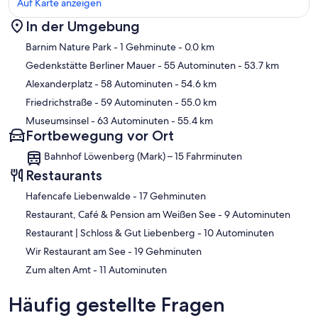
Auf Karte anzeigen
In der Umgebung
Karte
Barnim Nature Park
- 1 Gehminute
- 0.0 km
Gedenkstätte Berliner Mauer
- 55 Autominuten
- 53.7 km
Alexanderplatz
- 58 Autominuten
- 54.6 km
Friedrichstraße
- 59 Autominuten
- 55.0 km
Museumsinsel
- 63 Autominuten
- 55.4 km
Fortbewegung vor Ort
Bahnhof Löwenberg (Mark) – 15 Fahrminuten
Restaurants
‪Hafencafe Liebenwalde - ‬17 Gehminuten
‪Restaurant, Café & Pension am Weißen See - ‬9 Autominuten
‪Restaurant | Schloss & Gut Liebenberg - ‬10 Autominuten
‪Wir Restaurant am See - ‬19 Gehminuten
‪Zum alten Amt - ‬11 Autominuten
Häufig gestellte Fragen