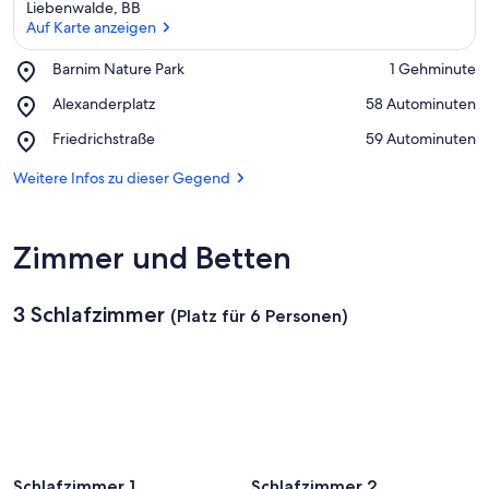
Liebenwalde, BB
Auf Karte anzeigen
Place,
Barnim Nature Park
‪1 Gehminute‬
Barnim
Auf Karte anzeigen
Place,
Alexanderplatz
‪58 Autominuten‬
Nature
Alexanderplatz
Park
Place,
Friedrichstraße
‪59 Autominuten‬
Friedrichstraße
Weitere Infos zu dieser Gegend
Zimmer und Betten
3 Schlafzimmer
(Platz für 6 Personen)
Schlafzimmer 1
Schlafzimmer 2