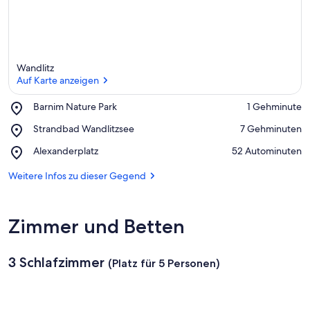
Wandlitz
Auf Karte anzeigen
Place,
Barnim Nature Park
‪1 Gehminute‬
Barnim
Auf Karte anzeigen
Place,
Strandbad Wandlitzsee
‪7 Gehminuten‬
Nature
Strandbad
Park
Place,
Alexanderplatz
‪52 Autominuten‬
Wandlitzsee
Alexanderplatz
Weitere Infos zu dieser Gegend
Zimmer und Betten
3 Schlafzimmer
(Platz für 5 Personen)