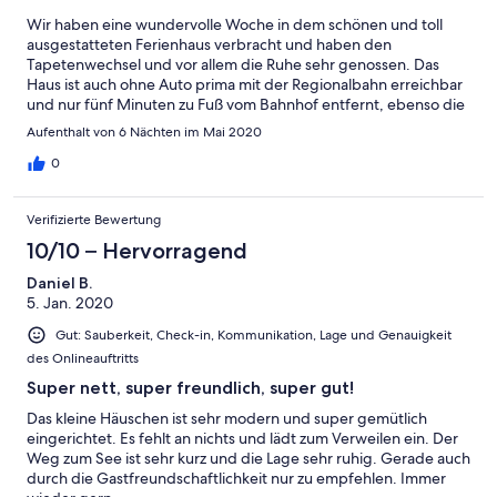
Wir haben eine wundervolle Woche in dem schönen und toll
ausgestatteten Ferienhaus verbracht und haben den
Tapetenwechsel und vor allem die Ruhe sehr genossen. Das
Haus ist auch ohne Auto prima mit der Regionalbahn erreichbar
und nur fünf Minuten zu Fuß vom Bahnhof entfernt, ebenso die
Einkaufsmöglichkeiten direkt neben dem Bahnhof. Die
Aufenthalt von 6 Nächten im Mai 2020
Kommunikation mit der Vermieterin war unkompliziert und
zuvorkommend. Wir kommen gerne wieder. Liebe Grüße von
0
Holger und Yvonne mit Ayla
Verifizierte Bewertung
10/10 – Hervorragend
Daniel B.
5. Jan. 2020
Gut: Sauberkeit, Check-in, Kommunikation, Lage und Genauigkeit
des Onlineauftritts
Super nett, super freundlich, super gut!
Das kleine Häuschen ist sehr modern und super gemütlich
eingerichtet. Es fehlt an nichts und lädt zum Verweilen ein. Der
Weg zum See ist sehr kurz und die Lage sehr ruhig. Gerade auch
durch die Gastfreundschaftlichkeit nur zu empfehlen. Immer