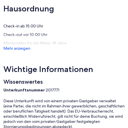
Außergewöhnlich,
Außerge
Berlin
(85
(26
Hausordnung
Bewertungen)
Bewert
Check-in ab 15:00 Uhr
Check-out vor 10:00 Uhr
Mindestalter für die Miete: 18 Jahre
Mehr anzeigen
Wichtige Informationen
Wissenswertes
Unterkunftsnummer
2017771
Diese Unterkunft wird von einem privaten Gastgeber verwaltet
(eine Partei, die nicht im Rahmen ihrer gewerblichen, geschäftlichen
oder beruflichen Tätigkeit handelt). Das EU-Verbraucherrecht,
einschließlich Widerrufsrecht, gilt nicht für deine Buchung, sie wird
jedoch von den vom privaten Gastgeber festgelegten
Stornierungsbedingungen abgedeckt.