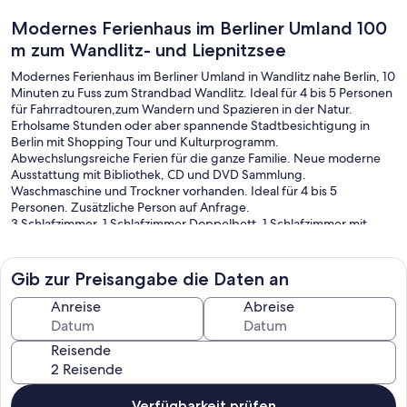
Modernes Ferienhaus im Berliner Umland 100
m zum Wandlitz- und Liepnitzsee
Modernes Ferienhaus im Berliner Umland in Wandlitz nahe Berlin, 10
Minuten zu Fuss zum Strandbad Wandlitz. Ideal für 4 bis 5 Personen
für Fahrradtouren,zum Wandern und Spazieren in der Natur.
Erholsame Stunden oder aber spannende Stadtbesichtigung in
Berlin mit Shopping Tour und Kulturprogramm.
Abwechslungsreiche Ferien für die ganze Familie. Neue moderne
Ausstattung mit Bibliothek, CD und DVD Sammlung.
Waschmaschine und Trockner vorhanden. Ideal für 4 bis 5
Personen. Zusätzliche Person auf Anfrage.
3 Schlafzimmer, 1 Schlafzimmer Doppelbett, 1 Schlafzimmer mit
Tagesbett (Doppelbett ausziehbar für 2 Personen). 1 Schlafzimmer
mit Einzelbett. Bettwäsche und Handtücher für die gebuchte
Anzahl vorhanden. W-LAN,
Gib zur Preisangabe die Daten an
TV/ DVD & CD Player vorhanden.
Anreise
Abreise
Reisende
Verfügbarkeit prüfen