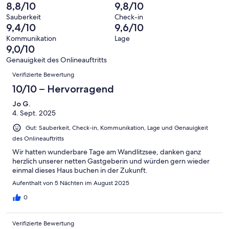
von
haben
insgesamt
8,8/10
9,8/10
Bewertung
Gästebewertungen
10
eine
46
von
haben
Sauberkeit
Check-in
-
Bewertung
Gästebewertungen
9,4/10
9,6/10
8
eine
Hervorragend
von
haben
-
Bewertung
Kommunikation
Lage
6
eine
9,0/10
Gut
von
-
Bewertung
4
Genauigkeit des Onlineauftritts
Okay
von
Bewertungen
-
Verifizierte Bewertung
2
Schlecht
-
10/10 – Hervorragend
Ungenügend
Jo G.
4. Sept. 2025
Gut: Sauberkeit, Check-in, Kommunikation, Lage und Genauigkeit
des Onlineauftritts
Wir hatten wunderbare Tage am Wandlitzsee, danken ganz
herzlich unserer netten Gastgeberin und würden gern wieder
einmal dieses Haus buchen in der Zukunft.
Aufenthalt von 5 Nächten im August 2025
0
Verifizierte Bewertung