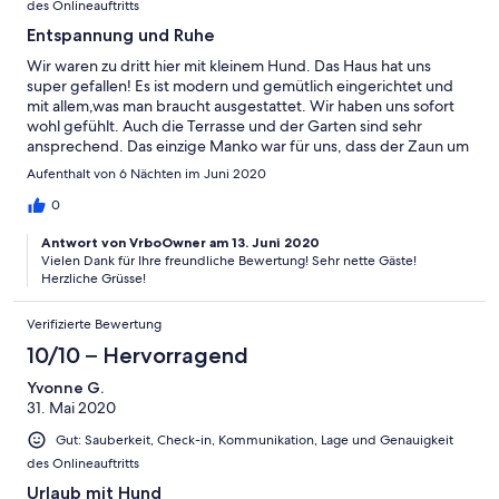
des Onlineauftritts
Entspannung und Ruhe
Wir waren zu dritt hier mit kleinem Hund. Das Haus hat uns
super gefallen! Es ist modern und gemütlich eingerichtet und
mit allem,was man braucht ausgestattet. Wir haben uns sofort
wohl gefühlt. Auch die Terrasse und der Garten sind sehr
ansprechend. Das einzige Manko war für uns, dass der Zaun um
den Garten für unseren 5,5kg Hund leider nicht dicht war und
Aufenthalt von 6 Nächten im Juni 2020
wir ihn deshalb leider nicht einfach laufen lassen konnten.Das
war im Online Inserat leider nicht ersichtlich. Leute ohne Hund
0
oder mit größerem Hund, der nicht unter bzw. zwischen dem
Antwort von VrboOwner am 13. Juni 2020
Zaun durchkommt, haben dieses Problem natürlich nicht,
Vielen Dank für Ihre freundliche Bewertung! Sehr nette Gäste!
deshalb trotzdem 5 Sterne. Die Umgebung bietet viel schöne
Herzliche Grüsse!
Natur. Wir waren am liebsten wandern Richtung Liepnitzsee.
Verifizierte Bewertung
10/10 – Hervorragend
Yvonne G.
31. Mai 2020
Gut: Sauberkeit, Check-in, Kommunikation, Lage und Genauigkeit
des Onlineauftritts
Urlaub mit Hund