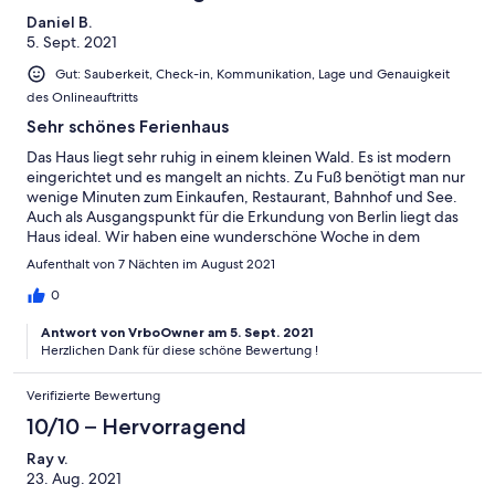
Daniel B.
5. Sept. 2021
Gut: Sauberkeit, Check-in, Kommunikation, Lage und Genauigkeit
des Onlineauftritts
Sehr schönes Ferienhaus
Das Haus liegt sehr ruhig in einem kleinen Wald. Es ist modern
eingerichtet und es mangelt an nichts. Zu Fuß benötigt man nur
wenige Minuten zum Einkaufen, Restaurant, Bahnhof und See.
Auch als Ausgangspunkt für die Erkundung von Berlin liegt das
Haus ideal. Wir haben eine wunderschöne Woche in dem
Ferienhaus verbracht. Die Vermieterin ist sehr freundlich und
Aufenthalt von 7 Nächten im August 2021
hilfsbereit.
0
Antwort von VrboOwner am 5. Sept. 2021
Herzlichen Dank für diese schöne Bewertung !
Verifizierte Bewertung
10/10 – Hervorragend
Ray v.
23. Aug. 2021