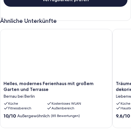
Ähnliche Unterkünfte
Helles, modernes Ferienhaus mit großem Garten und Terrass
Träumen 
Helles,
Träume
Helles, modernes Ferienhaus mit großem
Träume
modernes
in
Garten und Terrasse
dekori
Ferienhaus
der
Bernau bei Berlin
Liebenw
mit
stilgere
großem
Küche
Kostenloses WLAN
eingeri
Küche
Fitnessbereich
Außenbereich
Hausti
Garten
und
und
dekorie
10.0
9.6
10/10
9,6/10
Außergewöhnlich
(85 Bewertungen)
Terrasse
Scheun
von
von
Bernau
Liebenw
10,
10,
bei