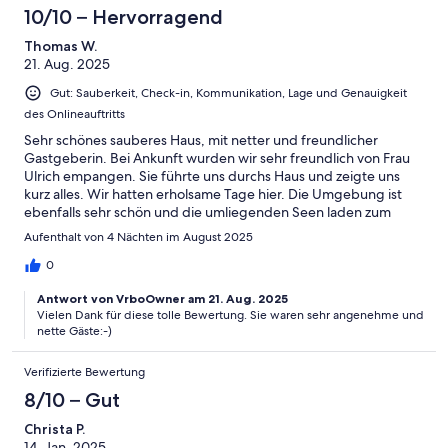
10/10 – Hervorragend
Thomas W.
21. Aug. 2025
Gut: Sauberkeit, Check-in, Kommunikation, Lage und Genauigkeit
des Onlineauftritts
Sehr schönes sauberes Haus, mit netter und freundlicher
Gastgeberin. Bei Ankunft wurden wir sehr freundlich von Frau
Ulrich empangen. Sie führte uns durchs Haus und zeigte uns
kurz alles. Wir hatten erholsame Tage hier. Die Umgebung ist
ebenfalls sehr schön und die umliegenden Seen laden zum
Baden ein. Im und am Haus ist alles vorhanden was benötigt
Aufenthalt von 4 Nächten im August 2025
wird. Auch ein guter Weber Grill ist vorhanden. Wer auch immer
hier schlechte Bewertung schreibt ist nicht nachvollziehbar. Wir
0
als Familie vergeben für das schöne Haus und die Gastgeberin
Antwort von VrboOwner am 21. Aug. 2025
10 von 10 Punkten. Vielen Dank und wir kommen gerne wieder.
Vielen Dank für diese tolle Bewertung. Sie waren sehr angenehme und
nette Gäste:-)
Verifizierte Bewertung
8/10 – Gut
Christa P.
14. Jan. 2025