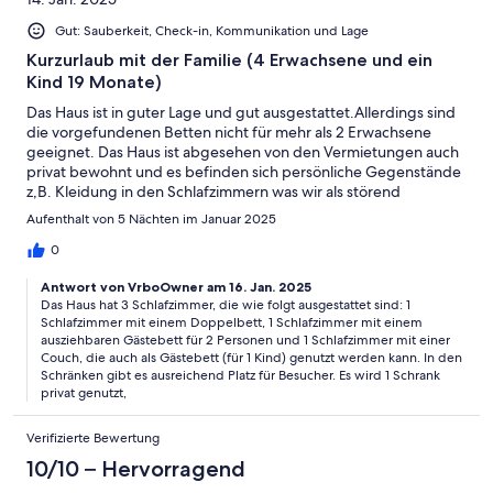
Gut: Sauberkeit, Check-in, Kommunikation und Lage
Kurzurlaub mit der Familie (4 Erwachsene und ein
Kind 19 Monate)
Das Haus ist in guter Lage und gut ausgestattet.Allerdings sind
die vorgefundenen Betten nicht für mehr als 2 Erwachsene
geeignet. Das Haus ist abgesehen von den Vermietungen auch
privat bewohnt und es befinden sich persönliche Gegenstände
z,B. Kleidung in den Schlafzimmern was wir als störend
empfunden haben.was wir als sto
Aufenthalt von 5 Nächten im Januar 2025
0
Antwort von VrboOwner am 16. Jan. 2025
Das Haus hat 3 Schlafzimmer, die wie folgt ausgestattet sind: 1
Schlafzimmer mit einem Doppelbett, 1 Schlafzimmer mit einem
ausziehbaren Gästebett für 2 Personen und 1 Schlafzimmer mit einer
Couch, die auch als Gästebett (für 1 Kind) genutzt werden kann. In den
Schränken gibt es ausreichend Platz für Besucher. Es wird 1 Schrank
privat genutzt,
Verifizierte Bewertung
10/10 – Hervorragend