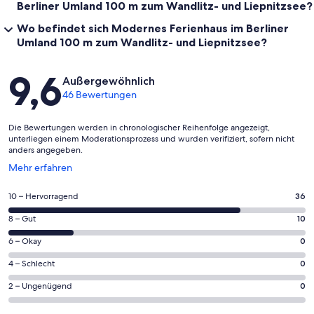
Berliner Umland 100 m zum Wandlitz- und Liepnitzsee?
Wo befindet sich Modernes Ferienhaus im Berliner
Umland 100 m zum Wandlitz- und Liepnitzsee?
Bewertungen
9,6
Außergewöhnlich
46 Bewertungen
Die Bewertungen werden in chronologischer Reihenfolge angezeigt,
unterliegen einem Moderationsprozess und wurden verifiziert, sofern nicht
anders angegeben.
Wird
Mehr erfahren
in
einem
36
10 – Hervorragend
36
neuen
von
Fenster
10
8 – Gut
10
insgesamt
geöffnet
von
46
0
6 – Okay
0
insgesamt
Gästebewertungen
von
46
0
4 – Schlecht
0
haben
insgesamt
Gästebewertungen
von
eine
46
0
2 – Ungenügend
0
haben
insgesamt
Bewertung
Gästebewertungen
von
eine
46