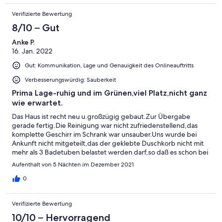
Verifizierte Bewertung
8/10 – Gut
Anke P.
16. Jan. 2022
Gut: Kommunikation, Lage und Genauigkeit des Onlineauftritts
Verbesserungswürdig: Sauberkeit
Prima Lage-ruhig und im Grünen,viel Platz,nicht ganz
wie erwartet.
Das Haus ist recht neu u.großzügig gebaut.Zur Übergabe
gerade fertig.Die Reinigung war nicht zufriedenstellend,das
komplette Geschirr im Schrank war unsauber.Uns wurde bei
Ankunft nicht mitgeteilt,das der geklebte Duschkorb nicht mit
mehr als 3 Badetuben belastet werden darf,so daß es schon bei
der 1.Benutzung abfiel u.uns 20€ von der Kaution abgezogen
Aufenthalt von 5 Nächten im Dezember 2021
wurden. Im Ort ist alles vorhanden,Bäcker,Sparkasse,Ärzte,viele
Supermärkte usw..Herrliche
0
Gegend,Berlin,Potsdam,Oranienburg ganz in der Nähe viele
Möglichkeiten zur Freizeitgestaltung.Im großen und Ganzen hat
Verifizierte Bewertung
uns der Urlaub gefallen!
10/10 – Hervorragend