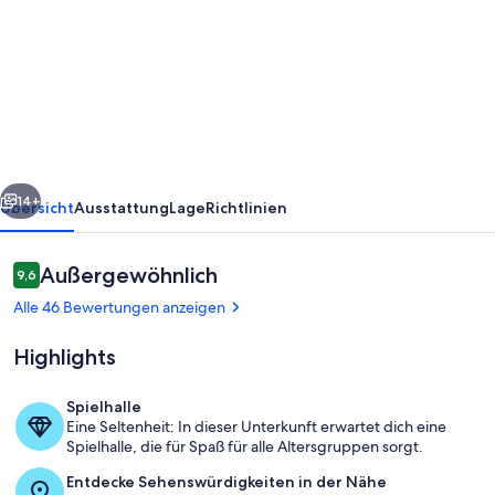
Modernes
Ferienhaus
im
Berliner
Umland
100
rück
Weiter
m
14+
Übersicht
Ausstattung
Lage
Richtlinien
zum
Wandlitz-
Bewertungen
Außergewöhnlich
9,6
9,6 von 10.
und
Alle 46 Bewertungen anzeigen
Liepnitzsee
Highlights
Spielhalle
Eine Seltenheit: In dieser Unterkunft erwartet dich eine
Außenbereich
Spielhalle, die für Spaß für alle Altersgruppen sorgt.
Entdecke Sehenswürdigkeiten in der Nähe