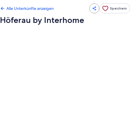
Alle Unterkünfte anzeigen
Speichern
Höferau by Interhome
Fotogalerie
von
Höferau
by
Interhome