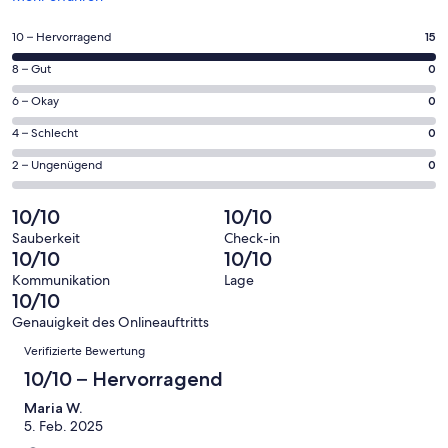
in
einem
15
10 – Hervorragend
15
neuen
von
Fenster
0
8 – Gut
0
insgesamt
geöffnet
von
15
0
6 – Okay
0
insgesamt
Gästebewertungen
von
15
0
4 – Schlecht
0
haben
insgesamt
Gästebewertungen
von
eine
15
0
2 – Ungenügend
0
haben
insgesamt
Bewertung
Gästebewertungen
von
eine
15
von
haben
insgesamt
10/10
10/10
Bewertung
Gästebewertungen
10
eine
15
von
haben
Sauberkeit
Check-in
-
Bewertung
Gästebewertungen
10/10
10/10
8
eine
Hervorragend
von
haben
-
Bewertung
Kommunikation
Lage
6
eine
10/10
Gut
von
-
Bewertung
4
Genauigkeit des Onlineauftritts
Okay
von
Bewertungen
-
Verifizierte Bewertung
2
Schlecht
-
10/10 – Hervorragend
Ungenügend
Maria W.
5. Feb. 2025