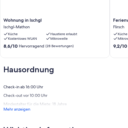
Babybett (bis 2 Jahre)
Deposit information:
Wohnung
Ferien
Kaution bar: 200.0 EUR
Wohnung in Ischgl
Ferien
in
in
#AT6555.140.1
Ischgl-Mathon
Flirsch
Ischgl
Flirsch
Küche
Haustiere erlaubt
Küche
Ischgl-
Flirsch
Kostenloses WLAN
Mikrowelle
Mikro
Mathon
8.6
9.2
8,6/10
9,2/10
Hervorragend
(28 Bewertungen)
von
von
10,
10,
Hervorragend,
Wunder
(28
(5
Hausordnung
Bewertungen)
Bewert
Check-in ab 16:00 Uhr
Check-out vor 10:00 Uhr
Mindestalter für die Miete: 18 Jahre
Mehr anzeigen