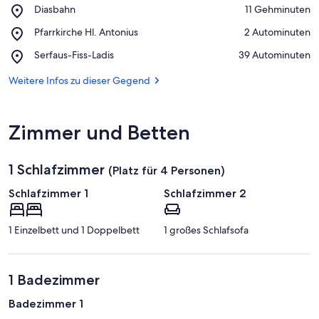
Place,
Diasbahn
‪11 Gehminuten‬
Diasbahn
Auf Karte anzeigen
Place,
Pfarrkirche Hl. Antonius
‪2 Autominuten‬
Pfarrkirche
Place,
Serfaus-Fiss-Ladis
‪39 Autominuten‬
Hl.
Serfaus-
Antonius
Fiss-
Weitere Infos zu dieser Gegend
Ladis
Zimmer und Betten
1 Schlafzimmer
(Platz für 4 Personen)
Schlafzimmer 1
Schlafzimmer 2
1 Einzelbett und 1 Doppelbett
1 großes Schlafsofa
1 Badezimmer
Badezimmer 1