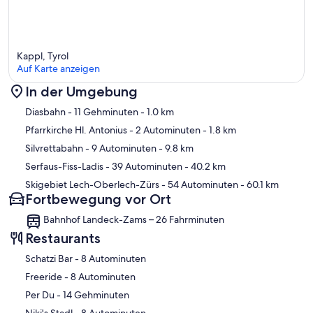
Kappl, Tyrol
Auf Karte anzeigen
In der Umgebung
Karte
Diasbahn
- 11 Gehminuten
- 1.0 km
Pfarrkirche Hl. Antonius
- 2 Autominuten
- 1.8 km
Silvrettabahn
- 9 Autominuten
- 9.8 km
Serfaus-Fiss-Ladis
- 39 Autominuten
- 40.2 km
Skigebiet Lech-Oberlech-Zürs
- 54 Autominuten
- 60.1 km
Fortbewegung vor Ort
Bahnhof Landeck-Zams – 26 Fahrminuten
Restaurants
‪Schatzi Bar - ‬8 Autominuten
‪Freeride - ‬8 Autominuten
‪Per Du - ‬14 Gehminuten