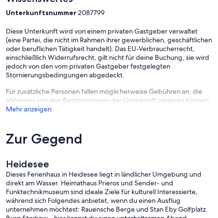
Unterkunftsnummer
2087799
Diese Unterkunft wird von einem privaten Gastgeber verwaltet
(eine Partei, die nicht im Rahmen ihrer gewerblichen, geschäftlichen
oder beruflichen Tätigkeit handelt). Das EU-Verbraucherrecht,
einschließlich Widerrufsrecht, gilt nicht für deine Buchung, sie wird
jedoch von den vom privaten Gastgeber festgelegten
Stornierungsbedingungen abgedeckt.
Für zusätzliche Personen fallen möglicherweise Gebühren an, die
abhängig von den Bestimmungen der Unterkunft variieren können.
Mehr anzeigen
Zur Gegend
Heidesee
Dieses Ferienhaus in Heidesee liegt in ländlicher Umgebung und
direkt am Wasser. Heimathaus Prieros und Sender- und
Funktechnikmuseum sind ideale Ziele für kulturell Interessierte,
während sich Folgendes anbietet, wenn du einen Ausflug
unternehmen möchtest: Rauensche Berge und Stan Eby Golfplatz.
Burg Storkow – hier kannst du einen unterhaltsamen Abend