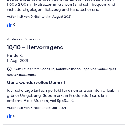
1.60 x 2.00 m - Matratzen im Ganzen ) sind sehr bequem und
nicht durchgelegen. Bettzeug und Handtücher sind
mitzubringen. Sitzauflagen sind viele vorhanden. Für
Aufenthalt von 9 Nächten im August 2021
gehbehinderte Gäste ist die steile Treppe zu den
Schlafzimmern nicht geeignet. Wlan war leider nicht vorhanden.
0
Wir haben uns sehr wohlgefühlt
Verifizierte Bewertung
10/10 – Hervorragend
Heide K.
1. Aug. 2021
Gut: Sauberkeit, Check-in, Kommunikation, Lage und Genauigkeit
des Onlineauftritts
Ganz wundervolles Domizil
Idyllische Lage Einfach perfekt für einen entspannten Urlaub in
grüner Umgebung. Supermarkt in Friedersdorf ca. 6 km
entfernt. Viele Mücken, viel Spaß…. 🙂
Aufenthalt von 8 Nächten im Juli 2021
0