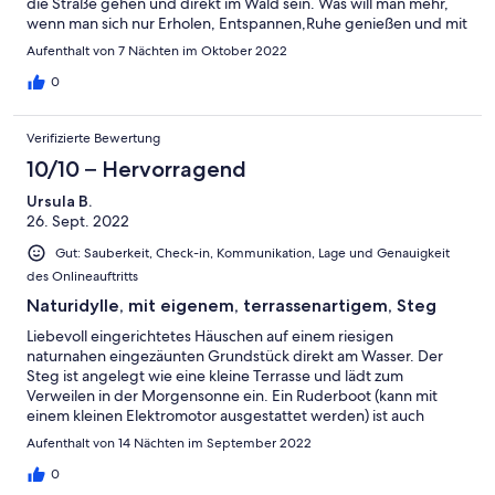
die Straße gehen und direkt im Wald sein. Was will man mehr,
wenn man sich nur Erholen, Entspannen,Ruhe genießen und mit
der Familie zusammen sein will. Natürlich war Feuer machen im
Aufenthalt von 7 Nächten im Oktober 2022
Haus Pflicht bei Herbsttemperaturen, Holz war genügend da,
somit wir auch Abends die Feuerschale im Freien nutzen
0
konnten. Wir werden es in guter Erinnerung behalten und
wenn's klappt wieder besuchen wollen
Verifizierte Bewertung
10/10 – Hervorragend
Ursula B.
26. Sept. 2022
Gut: Sauberkeit, Check-in, Kommunikation, Lage und Genauigkeit
des Onlineauftritts
Naturidylle, mit eigenem, terrassenartigem, Steg
Liebevoll eingerichtetes Häuschen auf einem riesigen
naturnahen eingezäunten Grundstück direkt am Wasser. Der
Steg ist angelegt wie eine kleine Terrasse und lädt zum
Verweilen in der Morgensonne ein. Ein Ruderboot (kann mit
einem kleinen Elektromotor ausgestattet werden) ist auch
vorhanden, geht also selber aufs Wasser oder schaut sich die
Aufenthalt von 14 Nächten im September 2022
vielen vorbeifahrenden Bunbo-Booten an. Der Garten ist ideal
für Kinder, da viele Spielmöglichkeiten vorhanden sind.
0
Schaukel, Rutsche, Sandkasten, Tischtennis, Basketballkorb,