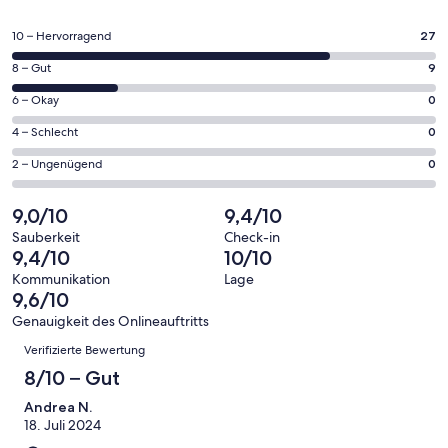
in
einem
27
10 – Hervorragend
27
neuen
von
Fenster
9
8 – Gut
9
insgesamt
geöffnet
von
36
0
6 – Okay
0
insgesamt
Gästebewertungen
von
36
0
4 – Schlecht
0
haben
insgesamt
Gästebewertungen
von
eine
36
0
2 – Ungenügend
0
haben
insgesamt
Bewertung
Gästebewertungen
von
eine
36
von
haben
insgesamt
9,0/10
9,4/10
Bewertung
Gästebewertungen
10
eine
36
von
haben
Sauberkeit
Check-in
-
Bewertung
Gästebewertungen
9,4/10
10/10
8
eine
Hervorragend
von
haben
-
Bewertung
Kommunikation
Lage
6
eine
9,6/10
Gut
von
-
Bewertung
4
Genauigkeit des Onlineauftritts
Okay
von
Bewertungen
-
Verifizierte Bewertung
2
Schlecht
-
8/10 – Gut
Ungenügend
Andrea N.
18. Juli 2024