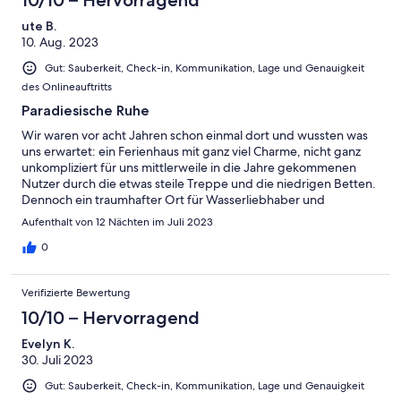
ute B.
10. Aug. 2023
Gut: Sauberkeit, Check-in, Kommunikation, Lage und Genauigkeit
des Onlineauftritts
Paradiesische Ruhe
Wir waren vor acht Jahren schon einmal dort und wussten was
uns erwartet: ein Ferienhaus mit ganz viel Charme, nicht ganz
unkompliziert für uns mittlerweile in die Jahre gekommenen
Nutzer durch die etwas steile Treppe und die niedrigen Betten.
Dennoch ein traumhafter Ort für Wasserliebhaber und
besonders Hundebesitzer. Das Grundstück ist eingezäunt, für
Aufenthalt von 12 Nächten im Juli 2023
Ausbrecherkönige empfiehlt sich eine zusätzliche Sicherung.
Gassi -Runden sind direkt vom Haus aus möglich. Zumindest
0
zwei Restaurants (Fährhaus und Restaurant Treffen iefer See)
zeigten sich als sehr hundefreundlich. Für Selbstversorger ist
Verifizierte Bewertung
alles vorhanden, von Alufolie über Gefrierfächer und Toaster bis
Servietten. An kühleren Tagen hilft der Kamin...ein Traum. Wir
10/10 – Hervorragend
kommen gerne wieder!
Evelyn K.
30. Juli 2023
Gut: Sauberkeit, Check-in, Kommunikation, Lage und Genauigkeit