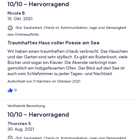
10/10 – Hervorragend
Nicole B.
15. Okt. 2021
Gut: Sauberkeit, Check-in, Kommunikation, Lage und Genauigkeit
des Onlineauftritts
Traumhaftes Haus voller Poesie am See
Wir haben einen traumhaften Urlaub verbracht. Das Häuschen
und der Garten sind sehr idyllisch. Es gibt ein Ruderboot, viele
Bücher und sogar ein Klavier. Die Abende verbringt man
gemütlich am holzgefeuerten Ofen. Der Blick auf den See ist
auch vom Schlafzimmer zu jeder Tages- und Nachtzeit
wunderbar. Auch unser Hund hat sich sehr wohl gefühlt.
Aufenthalt von 11 Nächten im Oktober 2021
Vebessert werden könnten lediglich Internet und Fernsehen.
Familie Diederich-Böttcher
0
Verifizierte Bewertung
10/10 – Hervorragend
Thorsten S.
30. Aug. 2021
Gut: Sauberkeit, Check-in, Kommunikation, Lage und Genauigkeit