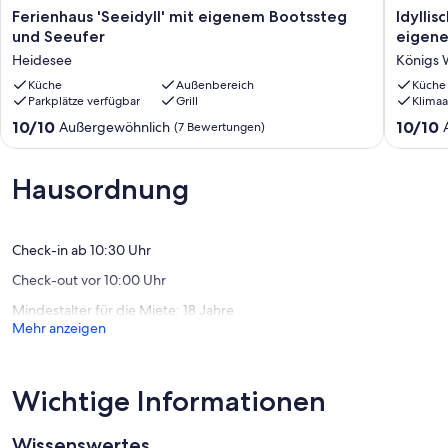
Ferienhaus
Idyllisch
Ferienhaus 'Seeidyll' mit eigenem Bootssteg
Idyllis
'Seeidyll'
Lage
und Seeufer
eigene
mit
direkt
Heidesee
Königs 
eigenem
am
Bootssteg
Küche
Außenbereich
See
Küche
Parkplätze verfügbar
Grill
Klimaa
und
(1,5
Seeufer
m)
10.0
10.0
10/10
10/10
Außergewöhnlich
(7 Bewertungen)
Heidesee
mit
von
von
eigene
10,
10,
Steg,
Außergewöhnlich,
Außerge
Hausordnung
Sitzecke
(7
(112
auf
Bewertungen)
Bewert
dem
Wasser
Check-in ab 10:30 Uhr
Königs
Check-out vor 10:00 Uhr
Wuster
OT
Mindestalter für die Miete: 18 Jahre
Zernsdo
Mehr anzeigen
Wichtige Informationen
Wissenswertes