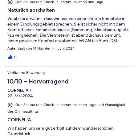
Gut: Sauberkeit, Check-in, Kommunikation und Lage
Natürlich abschalten
Vorab sei erwähnt, dass wir hier von einer älteren Immobilie in
einem Erholungsgebiet sprechen. Sie ist sicher nicht mit dem
Komfort eines Einfamilienhauses (Dämmung, Klimatisierung etc.
) zu vergleichen. Die Vermieterin ist aber durchaus bemüht,
einen gewissen Komfort anzubieten: WLAN (als Funk-DSL-
Verbindung jedoch insbesondere bei Schlechtwetter nicht
Aufenthalt von 14 Nächten im Juni 2024
durchgehend verfügbar), vollständig eingerichtete
Einbauküche (incl. Backofen, großen Kühlschrank,
0
Geschirrspüler...). Die Immobilie besticht durch ihre direkte
Seelage mit eig. Ruderboot. Mängel haben wir direkt mit der
Verifizierte Bewertung
Vermieterin besprochen. Diese versicherte uns, dass bereits
begonnene Arbeiten spätestens nach unserer Abreise weiter
10/10 – Hervorragend
umgesetzt werden (Bootssteg). Allerdings ist die
CORNELIA F.
Zusammenarbeit zwischen Vermieterin und Hausmeister
22. Mai 2024
verbesserungswürdig - bis zur Abreise hat er sich nicht wie
angekündigt eingefunden, um die Funktionstüchtigkeit des
Gut: Sauberkeit, Check-in, Kommunikation, Lage und Genauigkeit
Sonnenschirms auf der Terrasse herzustellen. Bedanken
des Onlineauftritts
möchten wir uns bei Frau Schenkel für die Lösung des Problems
der Müllentsorgung. Die verauslagten Müllgebühren haben wir
CORNELIA
dankend erhalten. Ein Hinweis sei für folgende Vermietungen
Wir haben uns sehr gut erholt auf dem wunderschönen
noch gegeben, die sich aus dem Inserat nicht für uns ergaben.
Grundstück
Handtücher und Bettwäsche waren, nach telefonischer