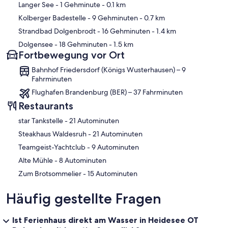
Langer See
- 1 Gehminute
- 0.1 km
Kolberger Badestelle
- 9 Gehminuten
- 0.7 km
Strandbad Dolgenbrodt
- 16 Gehminuten
- 1.4 km
Dolgensee
- 18 Gehminuten
- 1.5 km
Fortbewegung vor Ort
Bahnhof Friedersdorf (Königs Wusterhausen) – 9
Fahrminuten
Flughafen Brandenburg (BER) – 37 Fahrminuten
Restaurants
‪star Tankstelle - ‬21 Autominuten
‪Steakhaus Waldesruh - ‬21 Autominuten
‪Teamgeist-Yachtclub - ‬9 Autominuten
‪Alte Mühle - ‬8 Autominuten
‪Zum Brotsommelier - ‬15 Autominuten
Häufig gestellte Fragen
Ist Ferienhaus direkt am Wasser in Heidesee OT