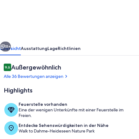
direkt
am
Wasser
in
Heidesee
rück
Weiter
OT
15+
Übersicht
Ausstattung
Lage
Richtlinien
Dolgenbrodt
Bewertungen
Außergewöhnlich
9,6
9,6 von 10.
Alle 36 Bewertungen anzeigen
Highlights
Feuerstelle vorhanden
Eine der wenigen Unterkünfte mit einer Feuerstelle im
Terrasse mit Seeblick
Freien.
Entdecke Sehenswürdigkeiten in der Nähe
Walk to Dahme-Heideseen Nature Park