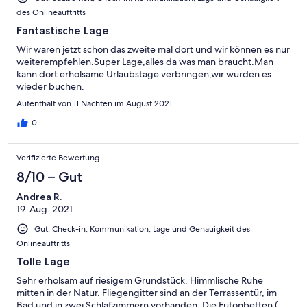
des Onlineauftritts
Fantastische Lage
Wir waren jetzt schon das zweite mal dort und wir können es nur
weiterempfehlen.Super Lage,alles da was man braucht.Man
kann dort erholsame Urlaubstage verbringen,wir würden es
wieder buchen.
Aufenthalt von 11 Nächten im August 2021
0
Verifizierte Bewertung
8/10 – Gut
Andrea R.
19. Aug. 2021
Gut: Check-in, Kommunikation, Lage und Genauigkeit des
Onlineauftritts
Tolle Lage
Sehr erholsam auf riesigem Grundstück. Himmlische Ruhe
mitten in der Natur. Fliegengitter sind an der Terrassentür, im
Bad und in zwei Schlafzimmern vorhanden. Die Futonbetten (