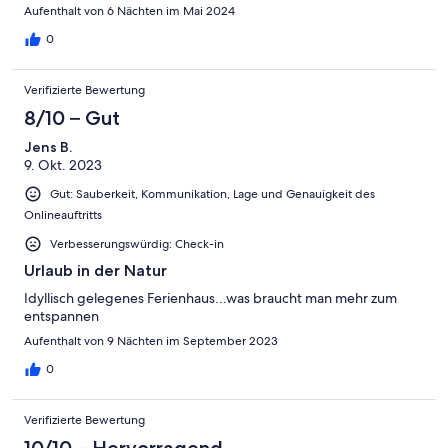
Rücksprache mit Frau Schenkel im Rahmen der Anreisehinweise
Aufenthalt von 6 Nächten im Mai 2024
(drei Tage vor Anreise), selbst mitzubringen. Da es sich hier um
0
drei Queensizebetten (Maße 200x140 cm) handelt, sind keine
gewöhnlichen Laken ausreichend.
Verifizierte Bewertung
8/10 – Gut
Jens B.
9. Okt. 2023
Gut: Sauberkeit, Kommunikation, Lage und Genauigkeit des
Onlineauftritts
Verbesserungswürdig: Check-in
Urlaub in der Natur
Idyllisch gelegenes Ferienhaus...was braucht man mehr zum
entspannen
Aufenthalt von 9 Nächten im September 2023
0
Verifizierte Bewertung
10/10 – Hervorragend