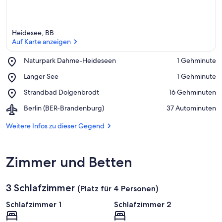
Heidesee, BB
Auf Karte anzeigen
Place,
Naturpark Dahme-Heideseen
‪1 Gehminute‬
Naturpark
Auf Karte anzeigen
Place,
Langer See
‪1 Gehminute‬
Dahme-
Langer
Heideseen
Place,
Strandbad Dolgenbrodt
‪16 Gehminuten‬
See
Strandbad
Airport,
Berlin (BER-Brandenburg)
‪37 Autominuten‬
Dolgenbrodt
Berlin
(BER-
Weitere Infos zu dieser Gegend
Brandenburg)
Zimmer und Betten
3 Schlafzimmer
(Platz für 4 Personen)
Schlafzimmer 1
Schlafzimmer 2