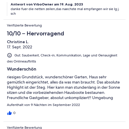
Antwort von VrboOwner am 19. Aug. 2023
Federball, Dart... Eine Feuerschale sowie ein kleiner Grill sind
danke fuer die netten zeilen,das naechste mal empfangen wir sie lg j.
auch vorhanden. Wer gerne liest brauch keine eigenen Bücher
sch
mitbringen, das Haus ist voll davon. Auch Klavier könnte man
dort spielen (wenn man es kann ;-) Für die kühleren
Verifizierte Bewertung
Tage/Abende gibt es einen Holzofen (Holz ist ausreichend
vorhanden), wärmende Kleidung oder Decken sollten
10/10 – Hervorragend
vorsichtshalber mitgebracht werden. Die Betten sind mit
160x200 sehr kuschelig und niedrig, da unter der Dachschräge
Christine L.
nicht so viel Platz ist. Also nicht geeignet für körperlich
17. Sept. 2022
Beeinträchtige auch wegen der Treppe. Bettwäsche sowie
Gut: Sauberkeit, Check-in, Kommunikation, Lage und Genauigkeit
Handtücher bitte ausreichend mitbringen, da keine
des Onlineauftritts
Waschmaschine vorhanden ist. Küche ist sehr gut ausgestattet,
sogar mit Spülmaschine und Tabs. Großer Kühl- und
Wunderschön
Gefrierschrank erleichtert das einkaufen, die nächste
riesiges Grundstück, wunderschöner Garten, Haus sehr
Möglichkeit (EDEKA) ist in Friedersdorf (ca. 6km) entfernt. Bad
gemütlich eingerichtet, alles da was man braucht. Das absolute
mit Dusche und Elektro-Heizlüfter und es gibt ein zweites WC
Highlight ist der Steg. Hier kann man stundenlang in der Sonne
mit großem Waschbecken.
sitzen und die vorbeiziehenden Hausboote bestaunen.
Freundliche Gastgeber, absolut unkompliziert!! Umgebung
Natur pur, aber leckere Restaurants in Laufweite (ca. 1km), für
Aufenthalt von 9 Nächten im September 2022
alles weitere braucht man ein Auto oder ein Boot! Würden
jederzeit wiederkommen!! Vielen Dank an die Gastgeber :)
0
Verifizierte Bewertung