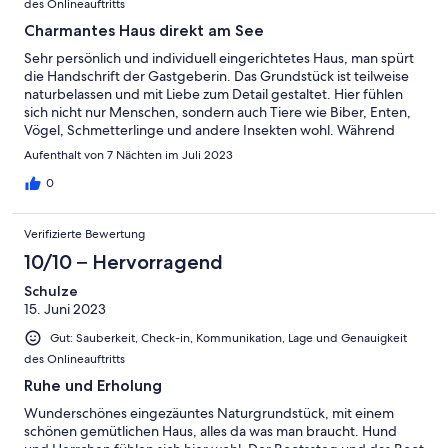
des Onlineauftritts
Charmantes Haus direkt am See
Sehr persönlich und individuell eingerichtetes Haus, man spürt
die Handschrift der Gastgeberin. Das Grundstück ist teilweise
naturbelassen und mit Liebe zum Detail gestaltet. Hier fühlen
sich nicht nur Menschen, sondern auch Tiere wie Biber, Enten,
Vögel, Schmetterlinge und andere Insekten wohl. Während
man den Blick auf einige Nachbargrundstücke mit kurz
Aufenthalt von 7 Nächten im Juli 2023
geschorenen Rasen wirft, ist auf diesem Grundstück noch ein
Stück Paradies zu finden. Das Haus hat alles an
0
Grundausstattung, was man braucht, zudem viele Bücher, Wlan,
Fernseher und ein Klavier. Die Schlafzimmer sind mit
Verifizierte Bewertung
Futonmatrazen ausgestattet. Wer es bequemer oder weicher
mag, sollte eine weiche Unterlage mitbringen. Alles in allem ein
10/10 – Hervorragend
Urlaub zum Abschalten, baden, Tiere beobachten und
Schulze
entspannen.
15. Juni 2023
Gut: Sauberkeit, Check-in, Kommunikation, Lage und Genauigkeit
des Onlineauftritts
Ruhe und Erholung
Wunderschönes eingezäuntes Naturgrundstück, mit einem
schönen gemütlichen Haus, alles da was man braucht. Hund