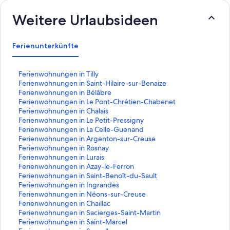
Weitere Urlaubsideen
Ferienunterkünfte
L
Ferienwohnungen in Tilly
i
L
Ferienwohnungen in Saint-Hilaire-sur-Benaize
n
i
L
Ferienwohnungen in Bélâbre
k
n
i
L
Ferienwohnungen in Le Pont-Chrétien-Chabenet
,
k
n
i
L
Ferienwohnungen in Chalais
d
,
k
n
i
L
Ferienwohnungen in Le Petit-Pressigny
e
d
,
k
n
i
L
Ferienwohnungen in La Celle-Guenand
r
e
d
,
k
n
i
L
Ferienwohnungen in Argenton-sur-Creuse
d
r
e
d
,
k
n
i
L
Ferienwohnungen in Rosnay
i
d
r
e
d
,
k
n
i
L
Ferienwohnungen in Lurais
e
i
d
r
e
d
,
k
n
i
L
Ferienwohnungen in Azay-le-Ferron
f
e
i
d
r
e
d
,
k
n
i
L
Ferienwohnungen in Saint-Benoît-du-Sault
o
f
e
i
d
r
e
d
,
k
n
i
L
Ferienwohnungen in Ingrandes
l
o
f
e
i
d
r
e
d
,
k
n
i
L
Ferienwohnungen in Néons-sur-Creuse
g
l
o
f
e
i
d
r
e
d
,
k
n
i
L
Ferienwohnungen in Chaillac
e
g
l
o
f
e
i
d
r
e
d
,
k
n
i
L
Ferienwohnungen in Sacierges-Saint-Martin
n
e
g
l
o
f
e
i
d
r
e
d
,
k
n
i
L
Ferienwohnungen in Saint-Marcel