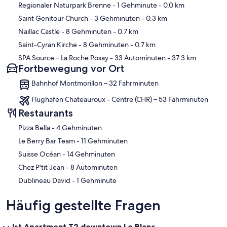
Karte
Regionaler Naturpark Brenne
- 1 Gehminute
- 0.0 km
Saint Genitour Church
- 3 Gehminuten
- 0.3 km
Naillac Castle
- 8 Gehminuten
- 0.7 km
Saint-Cyran Kirche
- 8 Gehminuten
- 0.7 km
SPA Source – La Roche Posay
- 33 Autominuten
- 37.3 km
Fortbewegung vor Ort
Bahnhof Montmorillon – 32 Fahrminuten
Flughafen Chateauroux - Centre (CHR) – 53 Fahrminuten
Restaurants
‪Pizza Bella - ‬4 Gehminuten
‪Le Berry Bar Team - ‬11 Gehminuten
‪Suisse Océan - ‬14 Gehminuten
‪Chez P'tit Jean - ‬8 Autominuten
‪Dublineau David - ‬1 Gehminute
Häufig gestellte Fragen
Ist Apartment T2 downtown Le Blanc