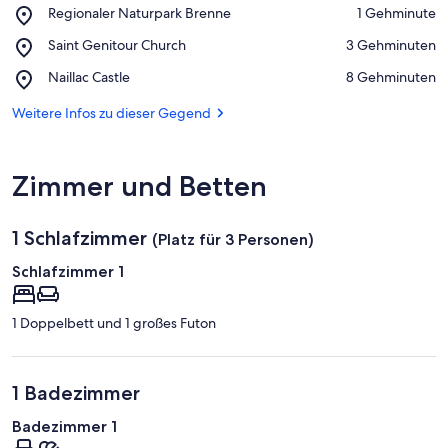
Place,
Regionaler Naturpark Brenne
‪1 Gehminute‬
Regionaler
Auf Karte anzeigen
Place,
Saint Genitour Church
‪3 Gehminuten‬
Naturpark
Saint
Brenne
Place,
Naillac Castle
‪8 Gehminuten‬
Genitour
Naillac
Church
Castle
Weitere Infos zu dieser Gegend
Zimmer und Betten
1 Schlafzimmer
(Platz für 3 Personen)
Schlafzimmer 1
1 Doppelbett und 1 großes Futon
1 Badezimmer
Badezimmer 1