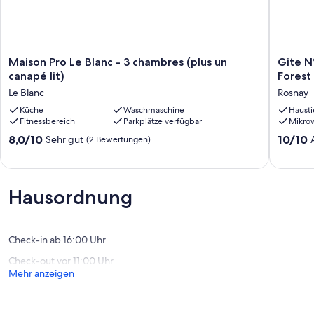
Maison
Gite
Maison Pro Le Blanc - 3 chambres (plus un
Gite N
Pro
N°
canapé lit)
Forest
Le
4
Le Blanc
Rosnay
Blanc
in
-
Küche
Waschmaschine
the
Hausti
Fitnessbereich
Parkplätze verfügbar
Mikro
3
heart
chambres
of
8.0
10.0
8,0/10
10/10
Sehr gut
(2 Bewertungen)
(plus
the
von
von
un
Farm
10,
10,
canapé
close
Sehr
Außerge
lit)
to
gut,
(4
Hausordnung
Le
the
(2
Bewert
Blanc
Forest
Bewertungen)
for
6
Check-in ab 16:00 Uhr
persons
Check-out vor 11:00 Uhr
68m2
Mehr anzeigen
Rosnay