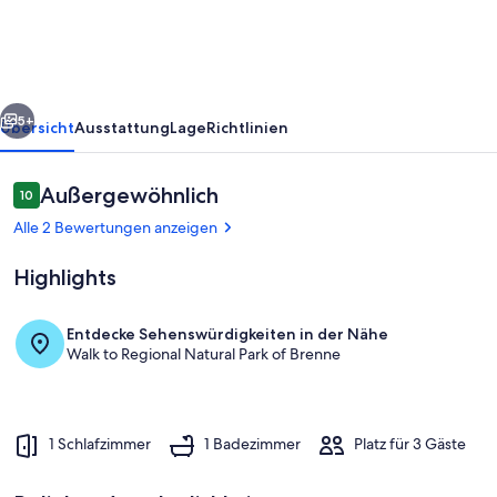
Le
Blanc
rück
Weiter
5+
Übersicht
Ausstattung
Lage
Richtlinien
Bewertungen
Außergewöhnlich
10
10 von 10.
Alle 2 Bewertungen anzeigen
Highlights
Entdecke Sehenswürdigkeiten in der Nähe
Walk to Regional Natural Park of Brenne
Speisen
1 Schlafzimmer
1 Badezimmer
Platz für 3 Gäste