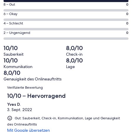
von
Fenster
0
8 – Gut
0
insgesamt
geöffnet
von
2
0
6 – Okay
0
insgesamt
Gästebewertungen
von
2
0
4 – Schlecht
0
haben
insgesamt
Gästebewertungen
von
eine
2
0
2 – Ungenügend
0
haben
insgesamt
Bewertung
Gästebewertungen
von
eine
2
von
haben
insgesamt
10/10
8,0/10
Bewertung
Gästebewertungen
10
eine
2
von
haben
Sauberkeit
Check-in
-
Bewertung
Gästebewertungen
10/10
8,0/10
8
eine
Hervorragend
von
haben
-
Bewertung
Kommunikation
Lage
6
eine
8,0/10
Gut
von
-
Bewertung
4
Genauigkeit des Onlineauftritts
Okay
von
Bewertungen
-
Verifizierte Bewertung
2
Schlecht
-
10/10 – Hervorragend
Ungenügend
Yves D.
3. Sept. 2022
Gut: Sauberkeit, Check-in, Kommunikation, Lage und Genauigkeit
des Onlineauftritts
Mit Google übersetzen