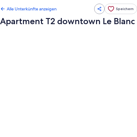
Alle Unterkünfte anzeigen
Speichern
Apartment T2 downtown Le Blanc
Fotogalerie
von
Apartment
T2
downtown