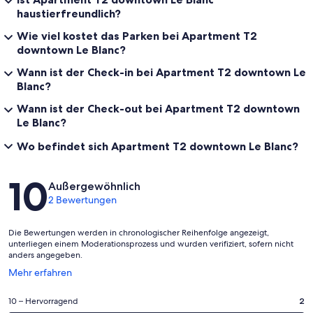
haustierfreundlich?
Wie viel kostet das Parken bei Apartment T2
downtown Le Blanc?
Wann ist der Check-in bei Apartment T2 downtown Le
Blanc?
Wann ist der Check-out bei Apartment T2 downtown
Le Blanc?
Wo befindet sich Apartment T2 downtown Le Blanc?
Bewertungen
10
Außergewöhnlich
2 Bewertungen
Die Bewertungen werden in chronologischer Reihenfolge angezeigt,
unterliegen einem Moderationsprozess und wurden verifiziert, sofern nicht
anders angegeben.
Wird
Mehr erfahren
in
einem
2
10 – Hervorragend
2
neuen