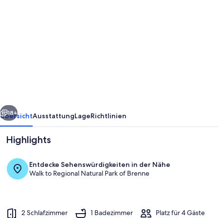
Fotogalerie
von
Charmantes
Ferienhaus
im
Herzen
Berrys,
Nähe
rück
Weiter
Thermalbad
18+
Übersicht
Ausstattung
Lage
Richtlinien
La
Highlights
Roche-
Posay
Entdecke Sehenswürdigkeiten in der Nähe
und
Walk to Regional Natural Park of Brenne
berühmten
Sehenswürdigkeiten
2 Schlafzimmer
1 Badezimmer
Platz für 4 Gäste
Außendetails