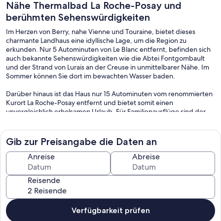
Nähe Thermalbad La Roche-Posay und
berühmten Sehenswürdigkeiten
Im Herzen von Berry, nahe Vienne und Touraine, bietet dieses
charmante Landhaus eine idyllische Lage, um die Region zu
erkunden. Nur 5 Autominuten von Le Blanc entfernt, befinden sich
auch bekannte Sehenswürdigkeiten wie die Abtei Fontgombault
und der Strand von Lurais an der Creuse in unmittelbarer Nähe. Im
Sommer können Sie dort im bewachten Wasser baden.
Darüber hinaus ist das Haus nur 15 Autominuten vom renommierten
Kurort La Roche-Posay entfernt und bietet somit einen
unvergleichlich erholsamen Urlaub. Für Familienausflüge sind der
berühmte Freizeitpark Futuroscope und der Zoo von Beauval in nur
45 Autominuten erreichbar und versprechen unvergessliche Tage
für Groß und Klein. Eingang: Sie betreten ein schlichtes und
Gib zur Preisangabe die Daten an
einladendes Landhaus, dessen Wohnbereich vom natürlichen Licht
durchflutet wird, sobald Sie die Haustür durchschritten haben.
Anreise
Abreise
Wohnbereich: Der Wohnbereich ist offen gestaltet. Eine rustikale
Reisende
Küche geht in ein gemütliches Wohnzimmer über. Herzstück der
Küche ist ein Holzofen, der für eine behagliche Atmosphäre sorgt.
Esszimmer: Angrenzend an das Wohnzimmer lädt ein großer
Verfügbarkeit prüfen
Esstisch zu geselligen Mahlzeiten in entspannter und authentischer