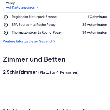
Valley
Auf Karte anzeigen
Place,
Regionaler Naturpark Brenne
‪1 Gehminute‬
Auf Karte anzeigen
Regionaler
Place,
SPA Source – La Roche Posay
‪34 Autominuten‬
Naturpark
SPA
Brenne
Place,
Thermalzentrum La Roche-Posay
‪34 Autominuten‬
Source
Thermalzentrum
–
La
Weitere Infos zu dieser Gegend
La
Roche-
Roche
Posay
Posay
Zimmer und Betten
2 Schlafzimmer
(Platz für 4 Personen)