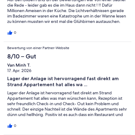
die Rede - leider gab es die im Haus dann nicht ! !! Dafür
Millionen Ameisen in der Küche. Die Lichtverhältnissen gerade
im Badezimmer waren eine Katastrophe um in der Wanne lesen
zu können mussten wir erst mal die Glühbirnen austauschen.
Sofa und Stühle mehr als unbequem . Bettzeug fleckig und der
eine sogar braun , hoffentlich Schokolade ! Die Menschen
0
laufen einem über die Terrasse und schauen einem direkt auf
den Teller - null Privatsphäre! Lieblos eingerichtet und null
Bewertung von einer Partner-Website
Alltagstauglich . Schwimmbad und Sauna - na ja , Schwimmbad
für Kinder toll , für Erwachsene leider nicht. Sauna ungepflegt
8/10 – Gut
und mehr als in die Jahre gekommen. Immerhin zieht sich das
mega schlechte Lichtverhältniss hier durch und man kann im
Van Minh T.
dunkeln saunieren. Türe lässt sich nicht schließen und den
17. Apr. 2026
Aufgusskessel muss man sich mit der anderen Sauna teilen.
Lager der Anlage ist hervorragend fast direkt am
Genau wie die zwei Liegen im ungemütlichen Ruheraum. Wir
Strand Appartement hat alles wa ...
kommen ganz sicher nicht mehr wieder.
Lager der Anlage ist hervorragend fast direkt am Strand
Appartement hat alles was man wünschen kann, Rezeption ist
sehr freundlich Check-in und Check- Out kein Problem und
schnell. Der einzige Nachteil ist die Wände des Apartments sehr
dünn und hellhörig. Positiv ist es auch dass ein Restaurant und
ein Lebensmittelgeschäft in der Anlage sind
0