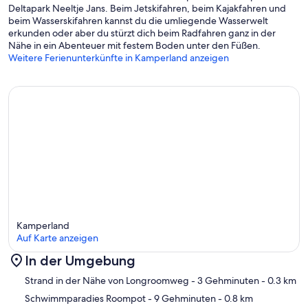
Deltapark Neeltje Jans. Beim Jetskifahren, beim Kajakfahren und
bei Ankunft gemacht € 6,75 p.p.
beim Wasserskifahren kannst du die umliegende Wasserwelt
erkunden oder aber du stürzt dich beim Radfahren ganz in der
Nähe in ein Abenteuer mit festem Boden unter den Füßen.
Weitere Ferienunterkünfte in Kamperland anzeigen
Kamperland
Auf Karte anzeigen
In der Umgebung
Karte
Strand in der Nähe von Longroomweg
- 3 Gehminuten
- 0.3 km
Schwimmparadies Roompot
- 9 Gehminuten
- 0.8 km