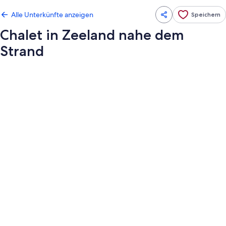
Alle Unterkünfte anzeigen
Speichern
Chalet in Zeeland nahe dem
Strand
Fotogalerie
von
Chalet