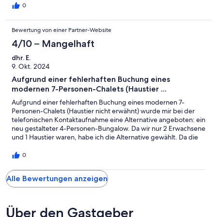
0
Bewertung von einer Partner-Website
4/10 – Mangelhaft
dhr. E.
9. Okt. 2024
Aufgrund einer fehlerhaften Buchung eines
modernen 7-Personen-Chalets (Haustier ...
Aufgrund einer fehlerhaften Buchung eines modernen 7-
Personen-Chalets (Haustier nicht erwähnt) wurde mir bei der
telefonischen Kontaktaufnahme eine Alternative angeboten: ein
neu gestalteter 4-Personen-Bungalow. Da wir nur 2 Erwachsene
und 1 Haustier waren, habe ich die Alternative gewählt. Da die
Alternative auch ein paar Dutzend Euro teurer war, waren meine
Erwartungen hoch. Bei meiner Ankunft war ich sehr enttäuscht,
0
da es sich um einen sehr alten (Teil eines) Hauses mit einigen
minimalen Renovierungsarbeiten handelte, die ich sofort beim
Alle Bewertungen anzeigen
Park beschwerte Rezeption, aber die Rezeption konnte nichts
für mich tun, da sie eine Buchung über einen Vermittler nicht
anpassen konnte.
Über den Gastgeber