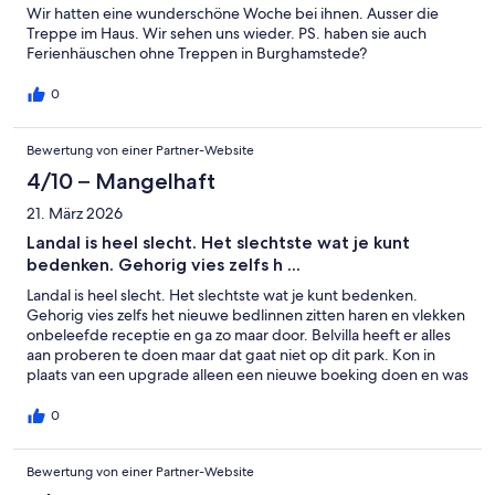
Wir hatten eine wunderschöne Woche bei ihnen. Ausser die
Treppe im Haus. Wir sehen uns wieder. PS. haben sie auch
Ferienhäuschen ohne Treppen in Burghamstede?
0
Bewertung von einer Partner-Website
4/10 – Mangelhaft
21. März 2026
Landal is heel slecht. Het slechtste wat je kunt
bedenken. Gehorig vies zelfs h ...
Landal is heel slecht. Het slechtste wat je kunt bedenken.
Gehorig vies zelfs het nieuwe bedlinnen zitten haren en vlekken
onbeleefde receptie en ga zo maar door. Belvilla heeft er alles
aan proberen te doen maar dat gaat niet op dit park. Kon in
plaats van een upgrade alleen een nieuwe boeking doen en was
dan het eerste geld kwijt en kon niet verrekend worden. Zo
belachelijk Dus voor ons never en nooit meer Landal
0
Bewertung von einer Partner-Website