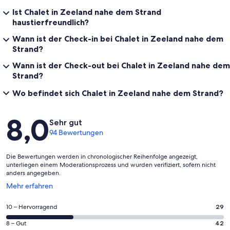
Ist Chalet in Zeeland nahe dem Strand
haustierfreundlich?
Wann ist der Check-in bei Chalet in Zeeland nahe dem
Strand?
Wann ist der Check-out bei Chalet in Zeeland nahe dem
Strand?
Wo befindet sich Chalet in Zeeland nahe dem Strand?
Bewertungen
8,0
Sehr gut
94 Bewertungen
Die Bewertungen werden in chronologischer Reihenfolge angezeigt,
unterliegen einem Moderationsprozess und wurden verifiziert, sofern nicht
anders angegeben.
Wird
Mehr erfahren
in
einem
29
10 – Hervorragend
29
neuen
von
Fenster
42
8 – Gut
42
insgesamt