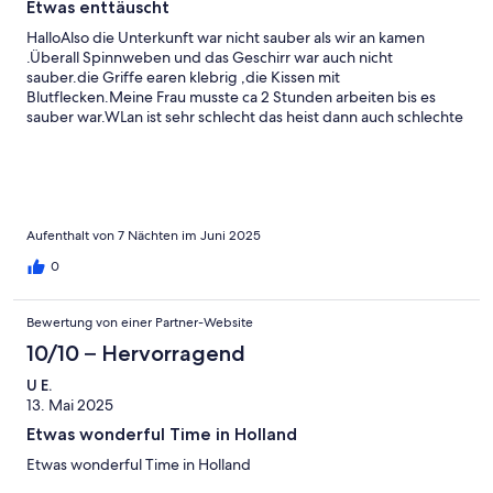
Etwas enttäuscht
HalloAlso die Unterkunft war nicht sauber als wir an kamen
.Überall Spinnweben und das Geschirr war auch nicht
sauber.die Griffe earen klebrig ,die Kissen mit
Blutflecken.Meine Frau musste ca 2 Stunden arbeiten bis es
sauber war.WLan ist sehr schlecht das heist dann auch schlechte
bis keine Fernsehprogramme. Wetterbedingt.Morgens halb
acht kamen LKW durch den Park .Muß das um diese Uhrzeit sein
?? Rasen wurde auch früh morgens gemäht.Die Rezeption war
die ganze Woche nicht besetzt. Ging den Nachbarn aber auch
so .Leider im großen und ganzen enttäuschend
Aufenthalt von 7 Nächten im Juni 2025
0
Bewertung von einer Partner-Website
10/10 – Hervorragend
U E.
13. Mai 2025
Etwas wonderful Time in Holland
Etwas wonderful Time in Holland