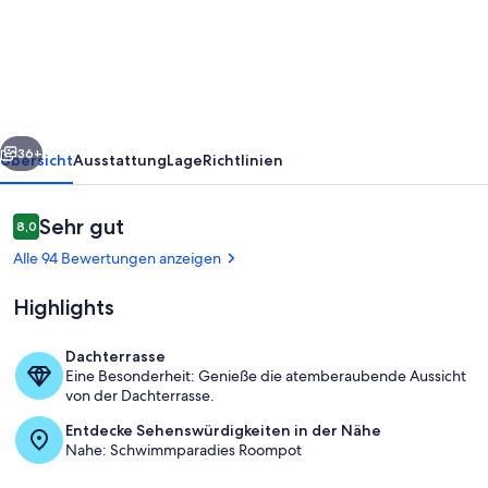
in
Zeeland
nahe
dem
Strand
rück
Weiter
36+
Übersicht
Ausstattung
Lage
Richtlinien
Bewertungen
Sehr gut
8,0
8,0 von 10.
Alle 94 Bewertungen anzeigen
Highlights
Dachterrasse
Eine Besonderheit: Genieße die atemberaubende Aussicht
Ausstattung und Service des Ferienpa
von der Dachterrasse.
Entdecke Sehenswürdigkeiten in der Nähe
Nahe: Schwimmparadies Roompot