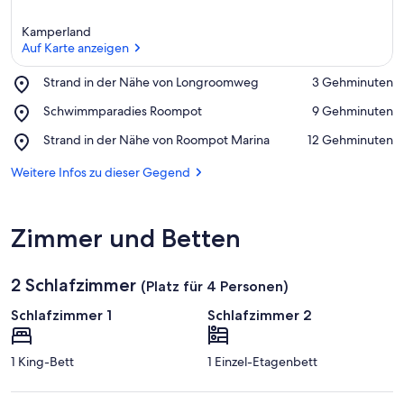
Kamperland
Auf Karte anzeigen
Place,
Strand in der Nähe von Longroomweg
‪3 Gehminuten‬
Strand
Auf Karte anzeigen
Place,
Schwimmparadies Roompot
‪9 Gehminuten‬
in
Schwimmparadies
der
Place,
Strand in der Nähe von Roompot Marina
‪12 Gehminuten‬
Roompot
Nähe
Strand
von
in
Weitere Infos zu dieser Gegend
Longroomweg
der
Nähe
von
Zimmer und Betten
Roompot
Marina
2 Schlafzimmer
(Platz für 4 Personen)
Schlafzimmer 1
Schlafzimmer 2
1 King-Bett
1 Einzel-Etagenbett