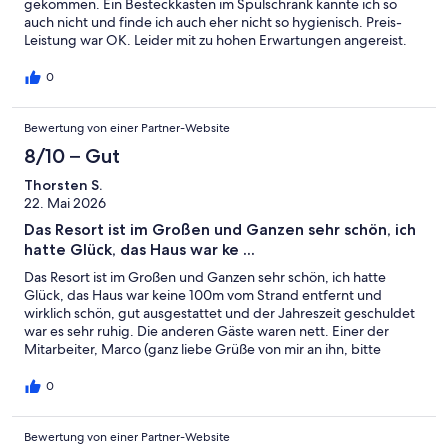
gekommen. Ein Besteckkasten im Spülschrank kannte ich so
auch nicht und finde ich auch eher nicht so hygienisch. Preis-
Leistung war OK. Leider mit zu hohen Erwartungen angereist.
0
Bewertung von einer Partner-Website
8/10 – Gut
Thorsten S.
22. Mai 2026
Das Resort ist im Großen und Ganzen sehr schön, ich
hatte Glück, das Haus war ke ...
Das Resort ist im Großen und Ganzen sehr schön, ich hatte
Glück, das Haus war keine 100m vom Strand entfernt und
wirklich schön, gut ausgestattet und der Jahreszeit geschuldet
war es sehr ruhig. Die anderen Gäste waren nett. Einer der
Mitarbeiter, Marco (ganz liebe Grüße von mir an ihn, bitte
ausrichten, cooler, sehr sympathischer Typ) ist einfach super
nett und hilfsbereit. Die Preise der dazugehörigen Pizzeria
0
empfand ich als unverschämt. Davon abgesehen, genau das
was ich gebraucht und hier gefunden habe. Werde
Bewertung von einer Partner-Website
wiederkommen (aber woanders essen gehen). Thorsten