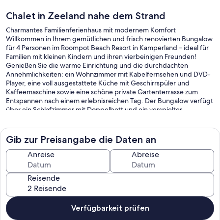
Chalet in Zeeland nahe dem Strand
Charmantes Familienferienhaus mit modernem Komfort
Willkommen in Ihrem gemütlichen und frisch renovierten Bungalow
für 4 Personen im Roompot Beach Resort in Kamperland – ideal für
Familien mit kleinen Kindern und ihren vierbeinigen Freunden!
Genießen Sie die warme Einrichtung und die durchdachten
Annehmlichkeiten: ein Wohnzimmer mit Kabelfernsehen und DVD-
Player, eine voll ausgestattete Küche mit Geschirrspüler und
Kaffeemaschine sowie eine schöne private Gartenterrasse zum
Entspannen nach einem erlebnisreichen Tag. Der Bungalow verfügt
über ein Schlafzimmer mit Doppelbett und ein verspieltes
Kinderzimmer mit Etagenbett und bietet Komfort und Spaß für die
ganze Familie.
Gib zur Preisangabe die Daten an
Erstklassige Lage in Zeeland – Abenteuer pur
Anreise
Abreise
Eingebettet in einen lebendigen Park mit vielfältigen
Freizeitmöglichkeiten, erreichen Sie die Sandstrände der
Reisende
Oosterschelde und die Uferpromenade in wenigen Schritten.
Erkunden Sie die nahegelegenen Dünen, radeln Sie auf malerischen
Küstenwegen oder unternehmen Sie mit Ihrem angeleinten
Haustier einen Ausflug entlang der idyllischen Küste. Kinder
Verfügbarkeit prüfen
werden die zahlreichen Aktivitäten im Resort lieben, während