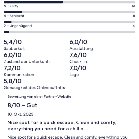
geöffnet
von
94
13
6 – Okay
13
insgesamt
Gästebewertungen
von
94
6
4 – Schlecht
6
haben
insgesamt
Gästebewertungen
von
eine
94
4
2 – Ungenügend
4
haben
insgesamt
Bewertung
Gästebewertungen
von
eine
94
von
haben
insgesamt
5,4/10
6,0/10
Bewertung
Gästebewertungen
10
eine
94
von
haben
Sauberkeit
Ausstattung
-
Bewertung
Gästebewertungen
6,0/10
7,6/10
8
eine
Hervorragend
von
haben
-
Bewertung
Zustand der Unterkunft
Check-in
6
eine
7,2/10
7,0/10
Gut
von
-
Bewertung
4
Kommunikation
Lage
Okay
von
5,8/10
-
2
Schlecht
Genauigkeit des Onlineauftritts
-
Bewertungen
Bewertung von einer Partner-Website
Ungenügend
8/10 – Gut
10. Okt. 2023
Nice spot for a quick escape, Clean and comfy,
everything you need for a chill b ...
Nice spot for a quick escape, Clean and comfy, everything you