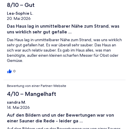
Sommer
8/10 – Gut
Lea-Sophie L.
20. Mai 2026
Das Haus lag in unmittelbarer Nähe zum Strand, was
uns wirklich sehr gut gefalle ...
Das Haus lag in unmittelbarer Nähe zum Strand, was uns wirklich
sehr gut gefallen hat. Es war überall sehr sauber. Das Haus an
sich war auch relativ sauber. Es gab im Haus alles, was man
benötigte, außer einen kleinen scharfen Messer für Obst oder
Gemüse.
0
Bewertung von einer Partner-Website
4/10 – Mangelhaft
sandra M.
14. Mai 2026
Auf den Bildern und un der Bewertungen war von
einer Sauner die Rede - leider ga ...
Auf den Bildern und un der Bewertungen war von einer Sauner