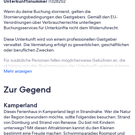
Unterkunftsnummer
11328252
Endreinigung; € 74,95, oder selbst durch zu führen (Erforderlich,
um zu zahlen, wenn Ihr Haustier mit reist)
Wenn du deine Buchung stornierst, gelten die
Haustiere; Max. 1; € 5,50/Nacht (Haustiere müssen aufgrund der
Stornierungsbedingungen des Gastgebers. Gemäß den EU-
Verfügbarkeit während des Buchungsprozesses angegeben
Verordnungen über Verbraucherrechte unterliegen
werden); Max. 1; € 6/Nacht (Haustiere müssen aufgrund der
Buchungsservices für Unterkünfte nicht dem Widerrufsrecht.
Verfügbarkeit während des Buchungsprozesses angegeben
werden)
Diese Unterkunft wird von einem professionellen Gastgeber
Bettwäsche; Miete möglich, € 10,95 p.P./ Aufenthalt; Miete möglich,
verwaltet. Die Vermietung erfolgt zu gewerblichen, geschäftlichen
€ 9,95 p.P./ Aufenthalt; Miete möglich, € 13,75 p.P./ Aufenthalt;
oder beruflichen Zwecken.
Miete möglich, € 15,25 p.P./ Aufenthalt
Kurtaxe; € 2,23 /Person/Nacht (unter Vorbehalt); € 2,38
Für zusätzliche Personen fallen möglicherweise Gebühren an, die
/Person/Nacht (unter Vorbehalt); € 2,53 /Person/Nacht (unter
abhängig von den Bestimmungen der Unterkunft variieren können.
Vorbehalt)
Mehr anzeigen
Optionale Dienste, die Sie vor Ort arrangieren können:
Handtücher; Miete möglich, € 12,75 p.P./ Aufenthalt; Miete
Zur Gegend
möglich, € 6,95 p.P./ Aufenthalt; Miete möglich, € 7,50 p.P./
Aufenthalt; Miete möglich, € 10,95 p.P./ Aufenthalt
Geschirrtücher; Miete möglich, € 11,65 pro Aufenthalt; Miete
Kamperland
möglich, € 5,25 pro Aufenthalt; Miete möglich, € 5,75 pro
Dieses Ferienhaus in Kamperland liegt in Strandnähe. Wer die Natur
Aufenthalt; Miete möglich, € 8,95 pro Aufenthalt
der Region bewundern möchte, sollte Folgendes besuchen: Strand
WLAN; Gratis
von Domburg und Strand von Renesse. Du bist mit Kindern
Kinderbett; € 8,25/Aufenthalt; € 9/Aufenthalt
unterwegs? Mit diesen Attraktionen kannst du den Kleinen
Kinderstuhl; € 8,25/Aufenthalt; € 9/Aufenthalt
bestimmt eine Freude machen: Schwimmparadies Roompot und
Wäschewechsel; Betten bei Ankunft gemacht € 7,25 p.p.; Betten