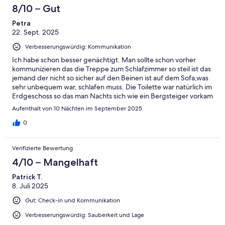
8/10 – Gut
Petra
22. Sept. 2025
Verbesserungswürdig: Kommunikation
Ich habe schon besser genächtigt. Man sollte schon vorher
kommunizieren das die Treppe zum Schlafzimmer so steil ist das
jemand der nicht so sicher auf den Beinen ist auf dem Sofa,was
sehr unbequem war, schlafen muss. Die Toilette war natürlich im
Erdgeschoss so das man Nachts sich wie ein Bergsteiger vorkam
wenn man pinkeln musste. Desweiteren hat der Code zur
Aufenthalt von 10 Nächten im September 2025
Türöffnung nur sehr sporadisch funktioniert. Ich hatte am
zweiten Tag unseres Aufenthaltes dies schon bemängelt doch
0
auch am zehnten und letzten Urlaubstag war noch niemand da
der dies behoben hat. Doch das Meer in der Nähe hat einiges
Verifizierte Bewertung
wieder rausgerissen.
4/10 – Mangelhaft
Patrick T.
8. Juli 2025
Gut: Check-in und Kommunikation
Verbesserungswürdig: Sauberkeit und Lage