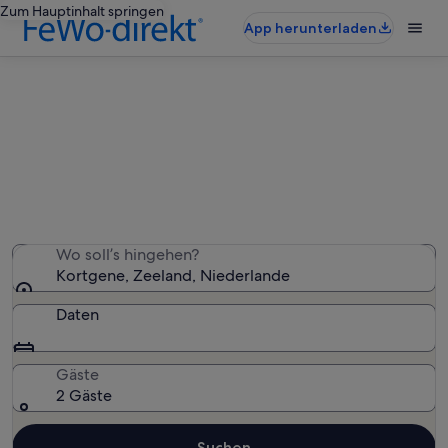
Zum Hauptinhalt springen
App herunterladen
Ferienwohnungen & Ferienhäuser
in Kortgene
Wir haben 1.250 Ferienunterkünfte gefunden. Bitte gib
deinen Reisezeitraum an, um die Verfügbarkeit zu
prüfen.
Wo soll’s hingehen?
Kortgene, Zeeland, Niederlande
Daten
Gäste
2 Gäste
Suchen