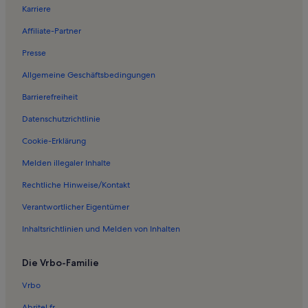
Karriere
Ferienwohnungen in 's-Heer Hendrikskinderen
Affiliate-Partner
Ferienwohnungen in Zuid-Beveland
Presse
Ferienwohnungen in Goes
Allgemeine Geschäftsbedingungen
Ferienwohnungen in Gemeinde Goes
Barrierefreiheit
Ferienwohnungen in Colijnsplaat
Datenschutzrichtlinie
Ferienwohnungen in Zeeland
Ferienwohnungen in Wilhelminadorp
Cookie-Erklärung
Ferienwohnungen in Schwimmparadies Roompot
Melden illegaler Inhalte
Ferienwohnungen in Veere
Rechtliche Hinweise/Kontakt
Ferienwohnungen in Kamperland
Verantwortlicher Eigentümer
Ferienwohnungen in Kattendijke
Inhaltsrichtlinien und Melden von Inhalten
Häuser in Stavenisse
Die Vrbo-Familie
Haustierfreundliche Ferienunterkünfte in Stavenisse
Ferienwohnungen und Apartments in Stavenisse
Vrbo
Longstay in Gapinge
Abritel.fr