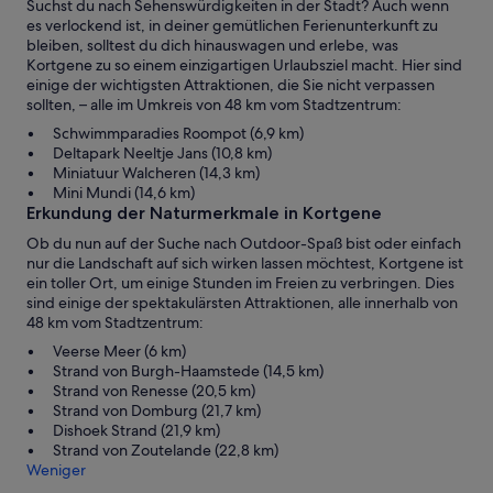
Suchst du nach Sehenswürdigkeiten in der Stadt? Auch wenn
es verlockend ist, in deiner gemütlichen Ferienunterkunft zu
bleiben, solltest du dich hinauswagen und erlebe, was
Kortgene zu so einem einzigartigen Urlaubsziel macht. Hier sind
einige der wichtigsten Attraktionen, die Sie nicht verpassen
sollten, – alle im Umkreis von 48 km vom Stadtzentrum:
Schwimmparadies Roompot (6,9 km)
Deltapark Neeltje Jans (10,8 km)
Miniatuur Walcheren (14,3 km)
Mini Mundi (14,6 km)
Erkundung der Naturmerkmale in Kortgene
Ob du nun auf der Suche nach Outdoor-Spaß bist oder einfach
nur die Landschaft auf sich wirken lassen möchtest, Kortgene ist
ein toller Ort, um einige Stunden im Freien zu verbringen. Dies
sind einige der spektakulärsten Attraktionen, alle innerhalb von
48 km vom Stadtzentrum:
Veerse Meer (6 km)
Strand von Burgh-Haamstede (14,5 km)
Strand von Renesse (20,5 km)
Strand von Domburg (21,7 km)
Dishoek Strand (21,9 km)
Strand von Zoutelande (22,8 km)
Weniger