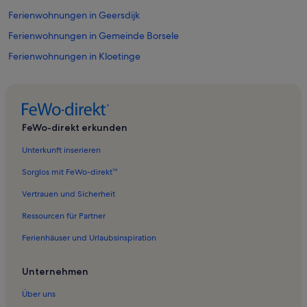
Ferienwohnungen in Geersdijk
Ferienwohnungen in Gemeinde Borsele
Ferienwohnungen in Kloetinge
Ferienwohnungen in Heinkenszand
Ferienwohnungen in Kats
Ferienwohnungen in Zanddijk
FeWo-direkt erkunden
Ferienwohnungen in Wissenkerke
Unterkunft inserieren
Ferienwohnungen in Goese Golfbaan
Sorglos mit FeWo-direkt™
Ferienwohnungen in Veere Grote Kerk
Vertrauen und Sicherheit
Ferienwohnungen in Lewedorp
Ressourcen für Partner
Ferienwohnungen in Nieuwdorp
Ferienhäuser und Urlaubsinspiration
Ferienwohnungen in Gemeinde Noord-Beveland
Ferienwohnungen in Oranjeplaat
Unternehmen
Ferienwohnungen in Veerse Meer
Über uns
Ferienwohnungen in Wolphaartsdijk