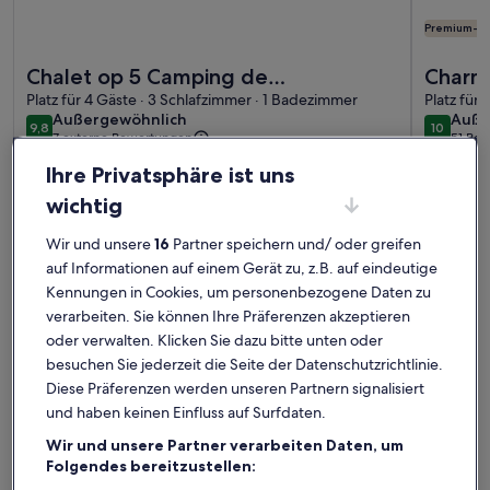
Premium-G
Weitere Infos zu Chalet op 5 Camping de Paardekreek
Weitere I
Chalet op 5 Camping de
Charm
Paardekreek
Platz für 4 Gäste · 3 Schlafzimmer · 1 Badezimmer
von Ko
Platz für
außergewöhnlich
auße
Außergewöhnlich
Auße
Veers
9,8
10
9,8 von 10
10 von 1
7 externe Bewertungen
51 Be
(51
Kortgene: Ferienunterkünfte
bewe
Ihre Privatsphäre ist uns
wichtig
mit Top-Bewertung
Wir und unsere
16
Partner speichern und/ oder greifen
Weitere Infos zu Ruhe, Stille, viel frische Luft! Öffnen Sie 
Weitere I
auf Informationen auf einem Gerät zu, z.B. auf eindeutige
Kennungen in Cookies, um personenbezogene Daten zu
verarbeiten. Sie können Ihre Präferenzen akzeptieren
oder verwalten. Klicken Sie dazu bitte unten oder
besuchen Sie jederzeit die Seite der Datenschutzrichtlinie.
Diese Präferenzen werden unseren Partnern signalisiert
und haben keinen Einfluss auf Surfdaten.
Wir und unsere Partner verarbeiten Daten, um
Folgendes bereitzustellen: