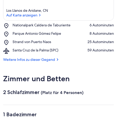
Los Llanos de Aridane, CN
Auf Karte anzeigen
Place,
Nationalpark Caldera de Taburiente
‪6 Autominuten‬
Nationalpark
Auf Karte anzeigen
Place,
Parque Antonio Gómez Felipe
‪8 Autominuten‬
Caldera
Parque
de
Place,
Strand von Puerto Naos
‪25 Autominuten‬
Antonio
Taburiente
Strand
Gómez
Airport,
Santa Cruz de la Palma (SPC)
‪59 Autominuten‬
von
Felipe
Santa
Puerto
Cruz
Weitere Infos zu dieser Gegend
Naos
de
la
Palma
Zimmer und Betten
(SPC)
2 Schlafzimmer
(Platz für 4 Personen)
1 Badezimmer