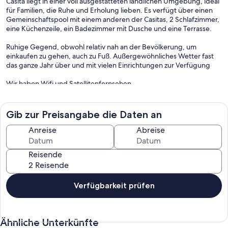
Casita liegt in einer voll ausgestatteten ländlichen Umgebung, ideal
für Familien, die Ruhe und Erholung lieben. Es verfügt über einen
Gemeinschaftspool mit einem anderen der Casitas, 2 Schlafzimmer,
eine Küchenzeile, ein Badezimmer mit Dusche und eine Terrasse.
Ruhige Gegend, obwohl relativ nah an der Bevölkerung, um
einkaufen zu gehen, auch zu Fuß. Außergewöhnliches Wetter fast
das ganze Jahr über und mit vielen Einrichtungen zur Verfügung
Wir haben Wifi und Satellitenfernsehen
Aktivitäten und Attraktionen:
Gib zur Preisangabe die Daten an
Die besten Optionen dieser Insel sind die breiten Wanderwege,
Radwege, organisierten Ausflüge usw. Das La Casita liegt nur 1,2 km
Anreise
Abreise
von Los Llanos de Aridane entfernt, wo Sie einkaufen, spazieren
gehen, Freizeitbereiche besuchen oder unsere ausgezeichnete
Reisende
Küche probieren können.
Sie haben auch Strände etwa 10 km wie Puerto de Naos oder 7 km
vom Hafen von Tazacorte entfernt, wo sie Aktivitäten wie Tauchen,
Verfügbarkeit prüfen
Segeln, Paragliding, Kajakfahren ... Es gibt mehrere Unternehmen
auf der Insel, die diese Aktivitäten anbieten.
Ähnliche Unterkünfte
Aktivitäten, die in der Umgebung durchgeführt werden können: