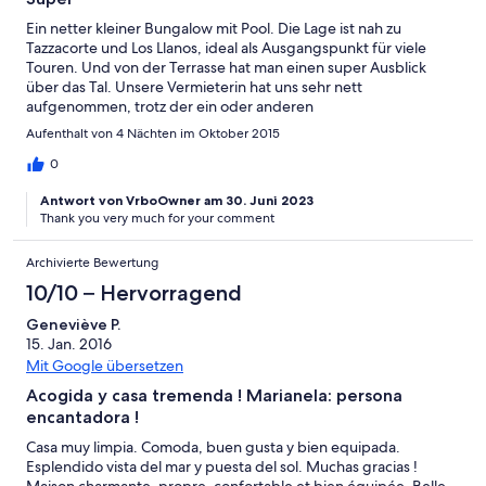
Ein netter kleiner Bungalow mit Pool. Die Lage ist nah zu
Tazzacorte und Los Llanos, ideal als Ausgangspunkt für viele
Touren. Und von der Terrasse hat man einen super Ausblick
über das Tal. Unsere Vermieterin hat uns sehr nett
aufgenommen, trotz der ein oder anderen
Verständnisschwierigkeit (Spanisch-Englisch-Deutsch). Wir
Aufenthalt von 4 Nächten im Oktober 2015
haben dort eine schöne Zeit verbracht.
0
Antwort von VrboOwner am 30. Juni 2023
Thank you very much for your comment
Archivierte Bewertung
10/10 – Hervorragend
Geneviève P.
15. Jan. 2016
Mit Google übersetzen
Acogida y casa tremenda ! Marianela: persona
encantadora !
Casa muy limpia. Comoda, buen gusta y bien equipada.
Esplendido vista del mar y puesta del sol. Muchas gracias !