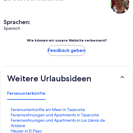
Sprachen:
Spanisch
Wie können wir unsere Website verbessern?
Feedback geben
Weitere Urlaubsideen
Ferienunterkünfte
L
Ferienunterkünfte am Meer in Tazacorte
i
L
Ferienwohnungen und Apartments in Tazacorte
n
i
L
Ferienwohnungen und Apartments in Los Llanos de
k
n
i
Aridane
,
k
n
L
Häuser in El Paso