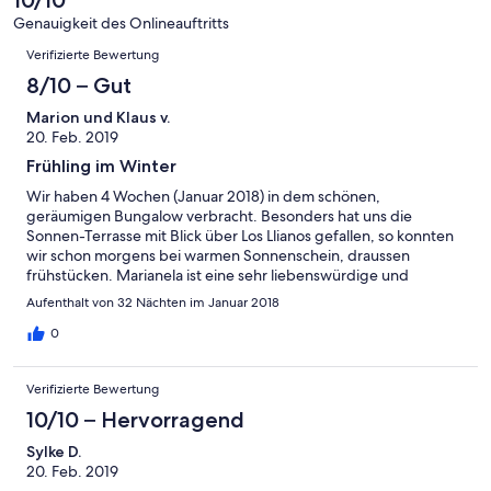
Gut
von
-
Bewertung
4
Genauigkeit des Onlineauftritts
Okay
von
Bewertungen
-
Verifizierte Bewertung
2
Schlecht
-
8/10 – Gut
Ungenügend
Marion und Klaus v.
20. Feb. 2019
Frühling im Winter
Wir haben 4 Wochen (Januar 2018) in dem schönen,
geräumigen Bungalow verbracht. Besonders hat uns die
Sonnen-Terrasse mit Blick über Los Llianos gefallen, so konnten
wir schon morgens bei warmen Sonnenschein, draussen
frühstücken. Marianela ist eine sehr liebenswürdige und
zugewandte Vermieterin, die sehr um das Wohl ihrer Gäste
Aufenthalt von 32 Nächten im Januar 2018
bemüht ist. Trotz sprachlicher Schwierigkeiten konnten wir
Wesentliches gut klären. An den machmal sehr kühlen Abenden
0
bzw. Nächten, war der zur Verfügung stehende Radiator nicht
ausreichend. Wir würden die Unterkunft jederzeit wieder
Verifizierte Bewertung
buchen, wenn in dieser Jahreszeit ein besseres Heizgerät
verfügbar wäre.
10/10 – Hervorragend
Sylke D.
20. Feb. 2019