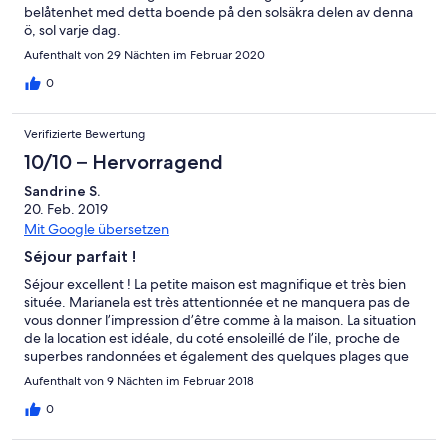
belåtenhet med detta boende på den solsäkra delen av denna
ö, sol varje dag.
Aufenthalt von 29 Nächten im Februar 2020
0
Verifizierte Bewertung
10/10 – Hervorragend
Sandrine S.
20. Feb. 2019
Mit Google übersetzen
Séjour parfait !
Séjour excellent ! La petite maison est magnifique et très bien
située. Marianela est très attentionnée et ne manquera pas de
vous donner l’impression d’être comme à la maison. La situation
de la location est idéale, du coté ensoleillé de l’ile, proche de
superbes randonnées et également des quelques plages que
vous pourrez trouver à La Palma. A recommander sans aucune
Aufenthalt von 9 Nächten im Februar 2018
hésitation. Le GPS est effectivement intéressant à l’arrivée.
¡Gracias por todo Marianela y nos vemos la próxima vez!
0