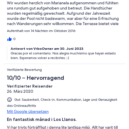
Wir wurden herzlich von Marianela aufgenommen und fühlten
uns rundum gut aufgehoben und betreut. Die Handtücher
wurden regelmäßig gewechselt. Aufgrund der Jahreszeit
wurde der Pool nicht badewarm, war aber für eine Erfrischung
nach Wanderungen sehr willkommen. Die Terrasse bietet viele
Liegemöglichkeiten und Sitzgelegenheiten, so dass auch zu
Aufenthalt von 14 Nächten im Oktober 2016
viert keine Enge aufkommt. Schön ist ebenfalls die Möglichkeit
eines Brötchenservices, bei dem man morgens frische Brötchen
0
am Tor abholen kann. Los Llanos ist mit seiner Fußgängerzone
Antwort von VrboOwner am 30. Juni 2023
und Restaurants zu Fuß in etwa 20 Minuten zu erreichen, ein
Gracias por el comentario. Nos alegra muchísimo que hayan estado
Mietwagen für Touren in den Krater oder zum Strand macht
bien. Esperamos volver a recibirles ;-)
Sinn. Beeindruckend ist auch der Sternenhimmel, den man
allabendlich von der Terrasse aus genießen kann. Vielen Dank
Verifizierte Bewertung
für die herzliche Umsorgung an Marianela, die sich um auch um
frische Blumendokoration kümmerte und unseren Aufenhalt mit
10/10 – Hervorragend
kleinen Aufmerksamkeiten versüßte.
Verifizierter Reisender
26. März 2020
Gut: Sauberkeit, Check-in, Kommunikation, Lage und Genauigkeit
des Onlineauftritts
Mit Google übersetzen
En fantastisk månad i Los Llanos.
Vi har trivts förträffligt i denna lite lantliga miljö. Allt har varit till