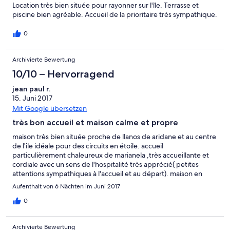
Location très bien située pour rayonner sur l'île. Terrasse et
piscine bien agréable. Accueil de la prioritaire très sympathique.
0
Archivierte Bewertung
10/10 – Hervorragend
jean paul r.
15. Juni 2017
Mit Google übersetzen
très bon accueil et maison calme et propre
maison très bien située proche de llanos de aridane et au centre
de l'île idéale pour des circuits en étoile. accueil
particulièrement chaleureux de marianela ,très accueillante et
cordiale avec un sens de l'hospitalité très apprécié( petites
attentions sympathiques à l'accueil et au départ). maison en
hauteur(moins chaude que la côte) calme coquette et propre.
Aufenthalt von 6 Nächten im Juni 2017
vraiment très bien pour un séjour à La Palma en famille ou avec
des amis(max 8) je recommande cette casita sans hésiter
0
Archivierte Bewertung