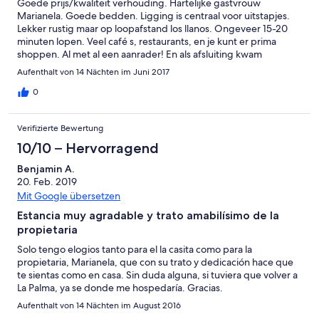
Goede prijs/kwaliteit verhouding. Hartelijke gastvrouw
Marianela. Goede bedden. Ligging is centraal voor uitstapjes.
Lekker rustig maar op loopafstand los llanos. Ongeveer 15-20
minuten lopen. Veel café s, restaurants, en je kunt er prima
shoppen. Al met al een aanrader! En als afsluiting kwam
Marianela nog met een lekkere cava en 2 glaasjes. Marianela
Aufenthalt von 14 Nächten im Juni 2017
thanks 😘
0
Verifizierte Bewertung
10/10 – Hervorragend
Benjamin A.
20. Feb. 2019
Mit Google übersetzen
Estancia muy agradable y trato amabilísimo de la
propietaria
Solo tengo elogios tanto para el la casita como para la
propietaria, Marianela, que con su trato y dedicación hace que
te sientas como en casa. Sin duda alguna, si tuviera que volver a
La Palma, ya se donde me hospedaría. Gracias.
Aufenthalt von 14 Nächten im August 2016