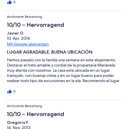
Absolut super wird das Ganze jedoch durch die sympathische
0
Vermieterin Marianela selbst. Sie ist wirklich sehr um das Wohl
ihrer Gäste bemüht. Neben dem perfekten und trotzdem nie
Archivierte Bewertung
aufdringlichen Service ist es einfach schön nach einer
anstrengenden Wanderung frische Blümchen und ein paar
10/10 – Hervorragend
Früchte in der Wohnung vorzufinden. Auf diesem Wege daher
nochmals Vielen Dank an Marianela und ihre Familie für Alles,
Javier O.
auch für die netten Willkommens- und Abschiedsgeschenke.
10. Apr. 2014
Sollten wir wieder nach La Palma reisen so kommen wir gerne
Mit Google übersetzen
wieder!
LUGAR AGRADABLE, BUENA UBICACIÓN
Hemos pasado con la familia una semana en este alojamiento.
Destacar el trato amable y cordial de la propietaria Marianela,
muy atenta con nosotros. La casa está ubicada en un lugar
tranquilo, con buenas vistas y en un lugar bueno para poder
realizar todo tipo de excursiones en la isla. Recomiendo el lugar
sin duda. Si alguna vez regresamos, lo haremos a este
alojamiento.
0
Archivierte Bewertung
10/10 – Hervorragend
Gregorio F.
14. Nov. 2013