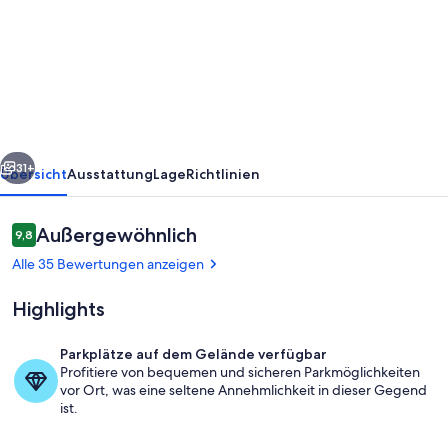
Bungalow
mit
Pool
in
der
rück
Weiter
Gegend
31+
Übersicht
Ausstattung
Lage
Richtlinien
von
Los
Bewertungen
Außergewöhnlich
9,8
9,8 von 10.
Llanos
Alle 35 Bewertungen anzeigen
de
Highlights
Aridane
Parkplätze auf dem Gelände verfügbar
Profitiere von bequemen und sicheren Parkmöglichkeiten
Speisen im Freien
vor Ort, was eine seltene Annehmlichkeit in dieser Gegend
ist.