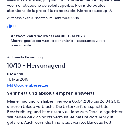
Maison charmante, propre, confortable et bien équipée. Belle
vue mer et couché de soleil superbe. Pleins de petites
attentions de la propriétaire adorable. Merci beaucoup. A
conseiller sans réserve. La Palma est une ile magnifique que
Aufenthalt von 3 Nächten im Dezember 2015
nous avons beaucoup aimé. La maison est un peu dure à trouver,
prévoir un plan pour arriver.
0
Antwort von VrboOwner am 30. Juni 2023
Muchas gracias por vuestro comentario ... esperamos verles
nuevamente.
Archivierte Bewertung
10/10 – Hervorragend
Peter W.
11. Mai 2015
Mit Google übersetzen
Sehr nett und absolut empfehlenswert!
Meine Frau und ich haben hier vom 05.04.2015 bis 26.04.2015
unseren Urlaub verbracht. Die Unterkunft entspricht der
Beschreibung und ist mit sehr viel Liebe zum Detail eingerichtet.
Wir haben wirklich nichts vermisst, es hat uns dort sehr gut
gefallen. Auch wenn die Innenstadt von Los Llanos zu Fuß
erreichbar ist wohnt man trotzdem ruhig und im Grünen.