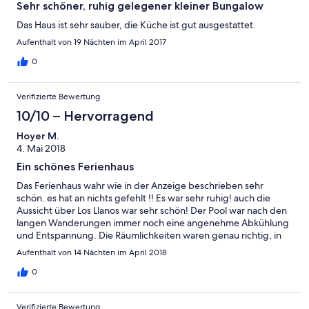
Sehr schöner, ruhig gelegener kleiner Bungalow
Das Haus ist sehr sauber, die Küche ist gut ausgestattet.
Aufenthalt von 19 Nächten im April 2017
0
Verifizierte Bewertung
10/10 – Hervorragend
Hoyer M.
4. Mai 2018
Ein schönes Ferienhaus
Das Ferienhaus wahr wie in der Anzeige beschrieben sehr
schön. es hat an nichts gefehlt !! Es war sehr ruhig! auch die
Aussicht über Los Llanos war sehr schön! Der Pool war nach den
langen Wanderungen immer noch eine angenehme Abkühlung
und Entspannung. Die Räumlichkeiten waren genau richtig, in
der Küche war auch alles vorhanden um ein gutes Menü zu
Aufenthalt von 14 Nächten im April 2018
Kochen, und die Wohnung an sich in einen sauberen zustand,
was uns sehr viel Freude bereitete und für schöne erholsame
0
Stunden sorgte. Marianela war sehr bemüht! und sie ist auch
wenn wir kein Spanisch konnten eine ganz Liebe Frau und hat
Verifizierte Bewertung