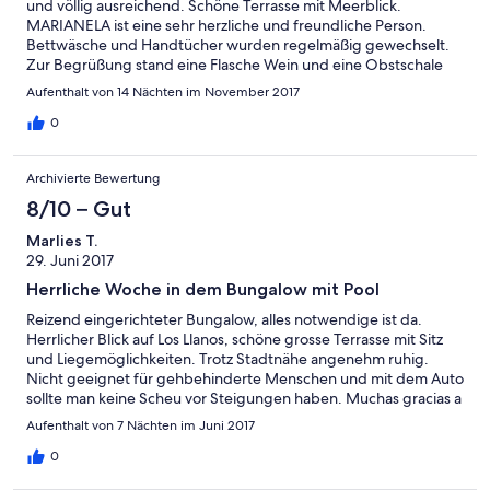
und völlig ausreichend. Schöne Terrasse mit Meerblick.
MARIANELA ist eine sehr herzliche und freundliche Person.
Bettwäsche und Handtücher wurden regelmäßig gewechselt.
Zur Begrüßung stand eine Flasche Wein und eine Obstschale
auf dem Tisch. Zwischendurch gab es Bananen. Wir haben uns
Aufenthalt von 14 Nächten im November 2017
sehr wohl gefühlt.
0
Archivierte Bewertung
8/10 – Gut
Marlies T.
29. Juni 2017
Herrliche Woche in dem Bungalow mit Pool
Reizend eingerichteter Bungalow, alles notwendige ist da.
Herrlicher Blick auf Los Llanos, schöne grosse Terrasse mit Sitz
und Liegemöglichkeiten. Trotz Stadtnähe angenehm ruhig.
Nicht geeignet für gehbehinderte Menschen und mit dem Auto
sollte man keine Scheu vor Steigungen haben. Muchas gracias a
Marianela por la hemosa semana y el buen atensiones!
Aufenthalt von 7 Nächten im Juni 2017
0