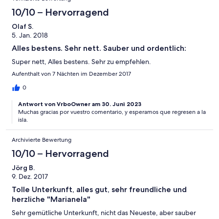
alles für einen angenehmen Aufenthalt gemacht. Ein ganz liebes
Dankeschön noch an Marianela für die schöne Rose zu meinen
10/10 – Hervorragend
Geburtstag die sie auf den Tisch gestellt hat, zusammengefasst
Olaf S.
waren es 2 sehr schöne Wochen auf La Palma. Da ich La Palma
5. Jan. 2018
liebe werden wir auch wieder kommen
Alles bestens. Sehr nett. Sauber und ordentlich:
Super nett, Alles bestens. Sehr zu empfehlen.
Aufenthalt von 7 Nächten im Dezember 2017
0
Antwort von VrboOwner am 30. Juni 2023
Muchas gracias por vuestro comentario, y esperamos que regresen a la
isla.
Archivierte Bewertung
10/10 – Hervorragend
Jörg B.
9. Dez. 2017
Tolle Unterkunft, alles gut, sehr freundliche und
herzliche "Marianela"
Sehr gemütliche Unterkunft, nicht das Neueste, aber sauber