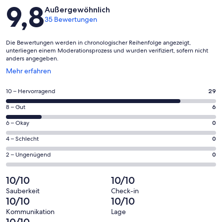
Bewertungen
9,8
Außergewöhnlich
35 Bewertungen
Die Bewertungen werden in chronologischer Reihenfolge angezeigt,
unterliegen einem Moderationsprozess und wurden verifiziert, sofern nicht
anders angegeben.
Wird
Mehr erfahren
in
einem
29
10 – Hervorragend
29
neuen
von
Fenster
6
8 – Gut
6
insgesamt
geöffnet
von
35
0
6 – Okay
0
insgesamt
Gästebewertungen
von
35
0
4 – Schlecht
0
haben
insgesamt
Gästebewertungen
von
eine
35
0
2 – Ungenügend
0
haben
insgesamt
Bewertung
Gästebewertungen
von
eine
35
von
haben
insgesamt
10/10
10/10
Bewertung
Gästebewertungen
10
eine
35
von
haben
Sauberkeit
Check-in
-
Bewertung
Gästebewertungen
10/10
10/10
8
eine
Hervorragend
von
haben
-
Bewertung
Kommunikation
Lage
6
eine
10/10