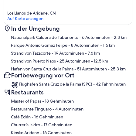
Los Llanos de Aridane, CN
Auf Karte anzeigen
In der Umgebung
Karte
Nationalpark Caldera de Taburiente
- 6 Autominuten
- 2.3 km
Parque Antonio Gómez Felipe
- 8 Autominuten
- 1.6 km
Strand von Tazacorte
- 19 Autominuten
- 7.6 km
Strand von Puerto Naos
- 25 Autominuten
- 12.5 km
Hafen von Santa Cruz de la Palma
- 51 Autominuten
- 25.3 km
Fortbewegung vor Ort
Flughafen Santa Cruz de la Palma (SPC) – 42 Fahrminuten
Restaurants
‪Master of Papas - ‬18 Gehminuten
‪Restaurante Tinguaro - ‬4 Autominuten
‪Café Edén - ‬16 Gehminuten
‪Churrería Isidro - ‬17 Gehminuten
‪Kiosko Aridane - ‬16 Gehminuten