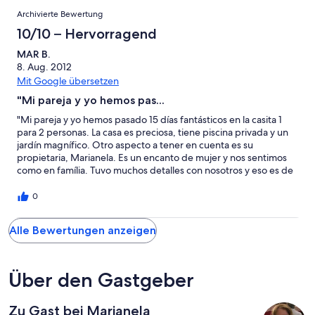
Archivierte Bewertung
10/10 – Hervorragend
MAR B.
8. Aug. 2012
Mit Google übersetzen
"Mi pareja y yo hemos pas...
"Mi pareja y yo hemos pasado 15 días fantásticos en la casita 1
para 2 personas. La casa es preciosa, tiene piscina privada y un
jardín magnífico. Otro aspecto a tener en cuenta es su
propietaria, Marianela. Es un encanto de mujer y nos sentimos
como en família. Tuvo muchos detalles con nosotros y eso es de
agradecer. Recomiendo este alojamiento a todos los que
querais disfrutar de la Palma en un entorno fantástico y bien
0
situado. Espero poder repetir!!!!"
Alle Bewertungen anzeigen
Über den Gastgeber
Zu Gast bei Marianela