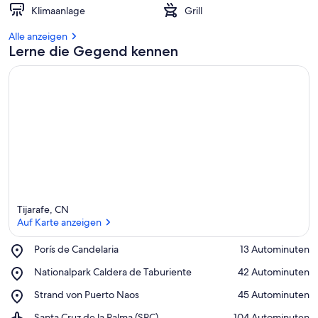
Klimaanlage
Grill
Alle anzeigen
Lerne die Gegend kennen
Tijarafe, CN
Auf Karte anzeigen
Place,
Porís de Candelaria
‪13 Autominuten‬
Porís
Auf Karte anzeigen
Place,
Nationalpark Caldera de Taburiente
‪42 Autominuten‬
de
Nationalpark
Candelaria
Place,
Strand von Puerto Naos
‪45 Autominuten‬
Caldera
Strand
de
Airport,
Santa Cruz de la Palma (SPC)
‪104 Autominuten‬