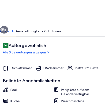
en
Tijarafe
rück
Weiter
15+
Übersicht
Ausstattung
Lage
Richtlinien
Bewertungen
Außergewöhnlich
10
10 von 10.
Alle 3 Bewertungen anzeigen
1 Schlafzimmer
1 Badezimmer
Platz für 2 Gäste
Beliebte Annehmlichkeiten
Pool
Pool
Parkplätze auf dem
Gelände verfügbar
Küche
Waschmaschine