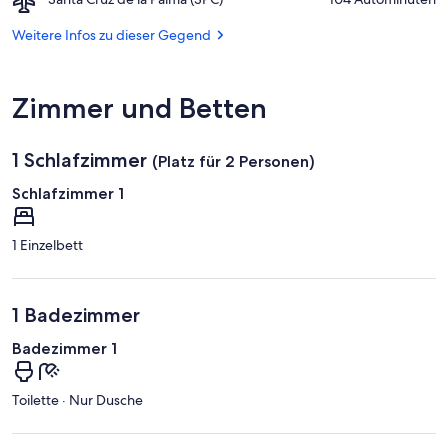
von
Taburiente
Santa
Puerto
Cruz
Weitere Infos zu dieser Gegend
Naos
de
la
Palma
Zimmer und Betten
(SPC)
1 Schlafzimmer
(Platz für 2 Personen)
Schlafzimmer 1
1 Einzelbett
1 Badezimmer
Badezimmer 1
Toilette · Nur Dusche