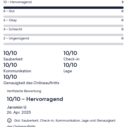
einem
3
10 – Hervorragend
3
neuen
von
Fenster
0
8 – Gut
0
insgesamt
geöffnet
von
3
0
6 – Okay
0
insgesamt
Gästebewertungen
von
3
0
4 – Schlecht
0
haben
insgesamt
Gästebewertungen
von
eine
3
0
2 – Ungenügend
0
haben
insgesamt
Bewertung
Gästebewertungen
von
eine
3
von
haben
insgesamt
10/10
10/10
Bewertung
Gästebewertungen
10
eine
3
von
haben
Sauberkeit
Check-in
-
Bewertung
Gästebewertungen
10/10
10/10
8
eine
Hervorragend
von
haben
-
Bewertung
Kommunikation
Lage
6
eine
10/10
Gut
von
-
Bewertung
4
Genauigkeit des Onlineauftritts
Okay
von
Bewertungen
-
Verifizierte Bewertung
2
Schlecht
-
10/10 – Hervorragend
Ungenügend
Jaromin U.
26. Apr. 2025
Gut: Sauberkeit, Check-in, Kommunikation, Lage und Genauigkeit
des Onlineauftritts