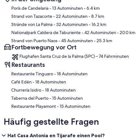
Karte
Porís de Candelaria
- 13 Autominuten
- 6.4 km
Strand von Tazacorte
- 22 Autominuten
- 8.7 km
Strände von La Palma
- 32 Autominuten
- 16.2 km
Nationalpark Caldera de Taburiente
- 42 Autominuten
- 20.0 km
Strand von Puerto Naos
- 45 Autominuten
- 25.3 km
Fortbewegung vor Ort
Flughafen Santa Cruz de la Palma (SPC) – 74 Fahrminuten
Restaurants
‪Restaurante Tinguaro - ‬18 Autominuten
‪Café Edén - ‬18 Autominuten
‪Churrería Isidro - ‬18 Autominuten
‪Taberna del Puerto - ‬15 Autominuten
‪Restaurante Playamont - ‬15 Autominuten
Häufig gestellte Fragen
Hat Casa Antonia en Tijarafe einen Pool?