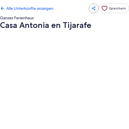
Alle Unterkünfte anzeigen
Speichern
Ganzes Ferienhaus
Casa Antonia en Tijarafe
Fotogalerie
von
Casa
Antonia