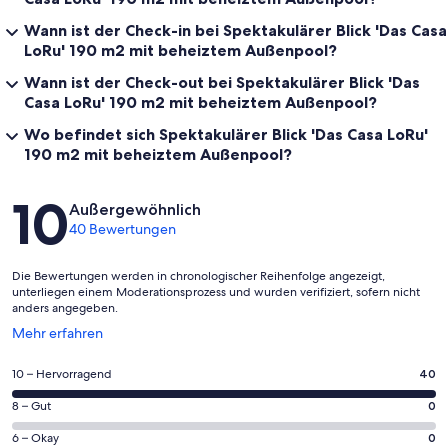
Wann ist der Check-in bei Spektakulärer Blick 'Das Casa
LoRu' 190 m2 mit beheiztem Außenpool?
Wann ist der Check-out bei Spektakulärer Blick 'Das
Casa LoRu' 190 m2 mit beheiztem Außenpool?
Wo befindet sich Spektakulärer Blick 'Das Casa LoRu'
190 m2 mit beheiztem Außenpool?
Bewertungen
10
Außergewöhnlich
40 Bewertungen
Die Bewertungen werden in chronologischer Reihenfolge angezeigt,
unterliegen einem Moderationsprozess und wurden verifiziert, sofern nicht
anders angegeben.
Wird
Mehr erfahren
in
einem
40
10 – Hervorragend
40
neuen
von
Fenster
0
8 – Gut
0
insgesamt
geöffnet
von
40
0
6 – Okay
0