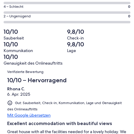
insgesamt
Gästebewertungen
von
40
0
4 – Schlecht
0
haben
insgesamt
Gästebewertungen
von
eine
40
0
2 – Ungenügend
0
haben
insgesamt
Bewertung
Gästebewertungen
von
eine
40
von
haben
insgesamt
10/10
9,8/10
Bewertung
Gästebewertungen
10
eine
40
von
haben
Sauberkeit
Check-in
-
Bewertung
Gästebewertungen
10/10
9,8/10
8
eine
Hervorragend
von
haben
-
Bewertung
Kommunikation
Lage
6
eine
10/10
Gut
von
-
Bewertung
4
Genauigkeit des Onlineauftritts
Okay
von
Bewertungen
-
Verifizierte Bewertung
2
Schlecht
-
10/10 – Hervorragend
Ungenügend
Rhona C.
6. Apr. 2025
Gut: Sauberkeit, Check-in, Kommunikation, Lage und Genauigkeit
des Onlineauftritts
Mit Google übersetzen
Excellent accommodation with beautiful views
Great house with all the facilities needed for a lovely holiday. We