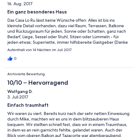
16. Aug. 2017
Ein ganz besonderes Haus
Das Casa Lo Ru lässt keine Wünsche offen: Alles ist bis ins
kleinste Detail vorhanden, dazu viel Raum, Terrassen, Balkone
und Rückzugsraum für jeden, Sonne oder Schatten, ganz nach
Bedarf, Liege, Sessel oder Stuhl, Sitzen oder Lümmeln - für
jeden etwas; Supernette, immer hilfsbereite Gastgeber (Danke
Frau Ladner), eine zuverlässige Betreuung vor Ort (Danke
Aufenthalt von 14 Nächten im Juli 2017
Mike!), Pool und Garten werden regelmäßig gepflegt, sogar
wöchentliche Reinigung wäre möglich gewesen; Ein toller Blick
0
und die Lage am Fuße der Caldera ist ideal als Ausgangsort für
Ausflüge in alle Himmelsrichtungen (Los LLanos ist nah, also, wer
Archivierte Bewertung
es gern abgeschieden möchte, ist hier nicht wirklich gut
aufgehoben; Von den Nachbarn haben wir allerdings in den
10/10 – Hervorragend
ganzen 2 Wochen kaum etwas gesehen oder gehört, da sind
Wolfgang D.
die Frösche aus dem nahe gelegnenen Bassin deutlich lauter :-).
3. Juli 2017
La Palma ist eine wunderschöne Insel, alles in allem: Wir haben
unseren Urlaub sehr genossen und werden gern
Einfach traumhaft
wiederkommen.
Wir waren zu viert. Bereits kurz nach der sehr netten Einweisung
durch Mike, machten wir es uns in dem blitzsauberen Haus
bequem. Wir stellten schnell fest, dass wir in einem Traumhaus,
in dem es an rein garnichts fehlte, gelandet waren. Auch der
Blick vom oberen Balkon auf Tazacorte war atemberaubend.