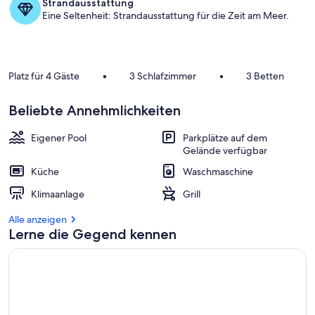
a
Strandausstattung
m
Eine Seltenheit: Strandausstattung für die Zeit am Meer.
b
e
s
Platz für 4 Gäste
•
3 Schlafzimmer
•
3 Betten
t
e
n
Beliebte Annehmlichkeiten
b
Eigener Pool
Parkplätze auf dem
e
Gelände verfügbar
w
e
Küche
Waschmaschine
r
t
Klimaanlage
Grill
e
t
Alle anzeigen
e
Lerne die Gegend kennen
n
U
n
t
e