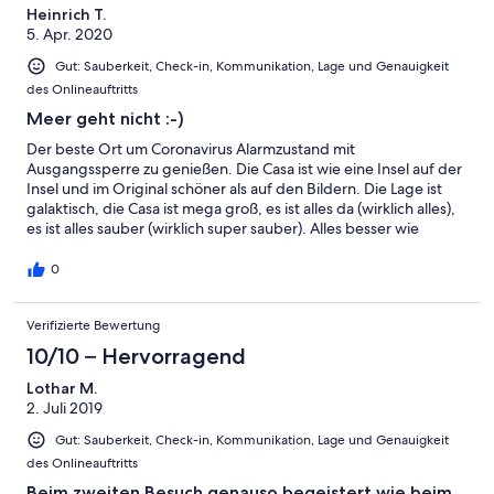
Heinrich T.
5. Apr. 2020
Gut: Sauberkeit, Check-in, Kommunikation, Lage und Genauigkeit
des Onlineauftritts
Meer geht nicht :-)
Der beste Ort um Coronavirus Alarmzustand mit
Ausgangssperre zu genießen. Die Casa ist wie eine Insel auf der
Insel und im Original schöner als auf den Bildern. Die Lage ist
galaktisch, die Casa ist mega groß, es ist alles da (wirklich alles),
es ist alles sauber (wirklich super sauber). Alles besser wie
beschrieben, man merkt das die Eigentümer echte Schwaben
sind ;-) --- Das haben wir so bisher noch nicht kennengelernt.
0
Ganz lieben Dank an Alina für den Service und das Kümmern.
"Ich habe stundenlang vor dem Olivenbaum mit einem Glas
Verifizierte Bewertung
Wein in den Barranco und auf das Meer geschaut, danach war
ich tiefenentspannt." Persönliche Tipps für Zeiten ohne
10/10 – Hervorragend
Ausgangsperre: - Cafe - Cafe Frida in Los Llanos - Essen - Kiosco
7 in Remo - Bäcker - Zulayline in Los Llanos - Frischfisch -
Lothar M.
Markthalle in Los Llanos Vielen Dank Sabine Ladner und bis zum
2. Juli 2019
nächsten mal, La Palma heisst für uns Casa LoRu! Dagmar &
Gut: Sauberkeit, Check-in, Kommunikation, Lage und Genauigkeit
Heinrich
des Onlineauftritts
Beim zweiten Besuch genauso begeistert wie beim