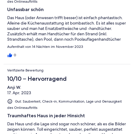
des Onlineauftritts
Unfassbar schön
Das Haus (oder Anwesen trifft besser) ist einfach phantastisch.
Alleine die Küchenausstattung ist bombastisch. Es ist alles super
sauber und man hat Ersatzbettwäsche und -handtücher.
Zusätzlich erhält man Handtücher für den Strand (inkl.
Strandtasche), den Pool, dann noch Poolauflagenhandtücher
(zusätzlich zu den reichlich vorhandenen Poolauflagen). Bei dem
Aufenthalt von 14 Nächten im November 2023
Pool ist eine Dusche (mit warmen Wasser) vorhanden, sodass
man, wenn es warm genug ist, sogar draußen duschen kann.
0
Die Dame vor Ort ist absolut zuverlässig und nett. Da wir viel
Kaffee trinken, hat sie uns sogar Kaffeebohnen-Nachschub
Verifizierte Bewertung
gebracht. Echt spitze.sie war immer ansprechbar und bei
Problemen immer am gleichen Tag direkt vor Ort (wir hatten am
10/10 – Hervorragend
Anfang leider kein warmes Wasser im Haus - was aber aufgrund
Anji W.
der Außendusche und des herrlich warmen Wetters absolut
17. Apr. 2023
kein Problem war) und sie hat alle Hebel in Bewegung gesetzt,
dass es repariert wird. Alles in allen einfach ein tolles Haus mit
Gut: Sauberkeit, Check-in, Kommunikation, Lage und Genauigkeit
tollen Gastgebern. Wir hoffen, dass wir nächstes Jahr wieder
des Onlineauftritts
kommen können. Die Planungen laufen bereits :)
Traumhaftes Haus in jeder Hinsicht
Das Haus und die Lage sind sogar noch schöner, als es die Bilder
zeigen können. Toll eingerichtet, sauber, perfekt ausgestattet