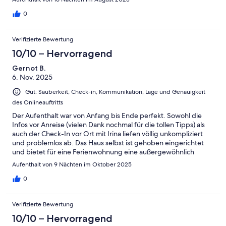
0
Verifizierte Bewertung
10/10 – Hervorragend
Gernot B.
6. Nov. 2025
Gut: Sauberkeit, Check-in, Kommunikation, Lage und Genauigkeit
des Onlineauftritts
Der Aufenthalt war von Anfang bis Ende perfekt. Sowohl die
Infos vor Anreise (vielen Dank nochmal für die tollen Tipps) als
auch der Check-In vor Ort mit Irina liefen völlig unkompliziert
und problemlos ab. Das Haus selbst ist gehoben eingerichtet
und bietet für eine Ferienwohnung eine außergewöhnlich
hochwertige und umfassende Ausstattung. Der beheizte Pool
Aufenthalt von 9 Nächten im Oktober 2025
war ebenso wie die vielen Aufenthaltsorte im Außenbereich ein
weiteres Highlight. Man kann das Casa LoRu nur jedem
0
wärmstens empfehlen :)
Verifizierte Bewertung
10/10 – Hervorragend