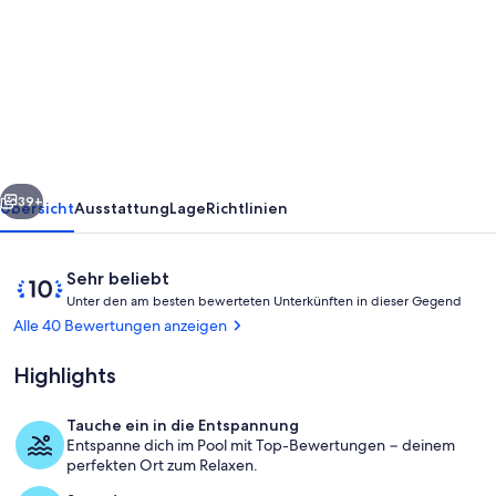
Spektakulärer
Blick
'Das
Casa
LoRu'
190
rück
Weiter
m2
39+
Übersicht
Ausstattung
Lage
Richtlinien
mit
beheiztem
Bewertungen
10
Sehr beliebt
Außenpool
U
von
Unter den am besten bewerteten Unterkünften in dieser Gegend
n
10,
Alle 40 Bewertungen anzeigen
t
Sehr
e
beliebt
Highlights
r
d
Tauche ein in die Entspannung
e
Casa LoRu
Entspanne dich im Pool mit Top-Bewertungen − deinem
n
perfekten Ort zum Relaxen.