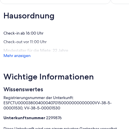
und
mit
10,
10,
WLAN
Infinity-
Außergewöhnlich,
Außerge
Tijarafe
Pool
(1
(103
Hausordnung
-
Bewertung)
Bewert
Free
Wifi
Tijarafe
Check-in ab 16:00 Uhr
Check-out vor 11:00 Uhr
Mindestalter für die Miete: 22 Jahre
Mehr anzeigen
Wichtige Informationen
Wissenswertes
Registrierungsnummer der Unterkunft:
ESFCTU0000380040004070150000000000000VV-38-5-
00001530, VV-38-5-00001530
Unterkunftsnummer
2299876
Diese Unterkunft wird von einem privaten Gastgeber verwaltet