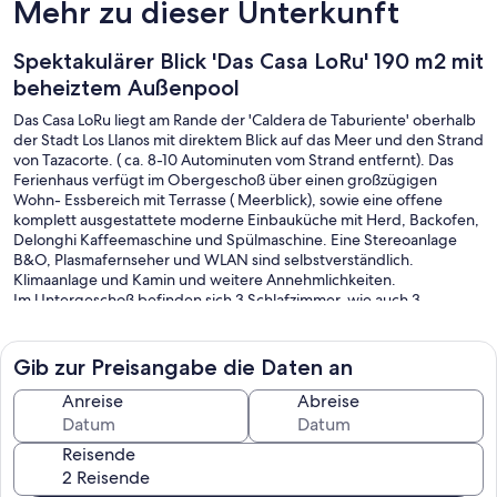
Mehr zu dieser Unterkunft
Spektakulärer Blick 'Das Casa LoRu' 190 m2 mit
beheiztem Außenpool
Das Casa LoRu liegt am Rande der 'Caldera de Taburiente' oberhalb
der Stadt Los Llanos mit direktem Blick auf das Meer und den Strand
von Tazacorte. ( ca. 8-10 Autominuten vom Strand entfernt). Das
Ferienhaus verfügt im Obergeschoß über einen großzügigen
Wohn- Essbereich mit Terrasse ( Meerblick), sowie eine offene
komplett ausgestattete moderne Einbauküche mit Herd, Backofen,
Delonghi Kaffeemaschine und Spülmaschine. Eine Stereoanlage
B&O, Plasmafernseher und WLAN sind selbstverständlich.
Klimaanlage und Kamin und weitere Annehmlichkeiten.
Im Untergeschoß befinden sich 3 Schlafzimmer, wie auch 3
Badezimmer ( wir möchten jedoch nur an 4 Personen vermieten und
Kinder sollten das 12. Lebensjahr erreicht haben), ein Schlafzimmer
davon mit 'Bad en Suite' und Plasmafernseher. Alle Zimmer sind mit
Gib zur Preisangabe die Daten an
direktem Zugang auf eine große Terrasse mit separatem
'Loungebereich'. Eine überdachte Aussenküche schließt sich am
Anreise
Abreise
Loungebereich an.
Reisende
Auf einer weiteren Terrasse nach unten befindet sich der 8x2,5m
messende Pool, der das ganze Jahr auf 26 Grad beheizt ist und