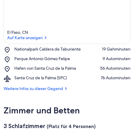
r
k
ü
n
f
t
El Paso, CN
e
Auf Karte anzeigen
n
Place,
Nationalpark Caldera de Taburiente
‪19 Gehminuten‬
i
Nationalpark
n
Auf Karte anzeigen
Place,
Parque Antonio Gómez Felipe
‪9 Autominuten‬
Caldera
Parque
de
d
Place,
Hafen von Santa Cruz de la Palma
‪56 Autominuten‬
Antonio
Taburiente
i
Hafen
Gómez
e
Airport,
Santa Cruz de la Palma (SPC)
‪76 Autominuten‬
von
Felipe
s
Santa
Santa
e
Cruz
Weitere Infos zu dieser Gegend
Cruz
r
de
de
la
la
G
Palma
Palma
Zimmer und Betten
e
(SPC)
g
e
3 Schlafzimmer
n
(Platz für 4 Personen)
d