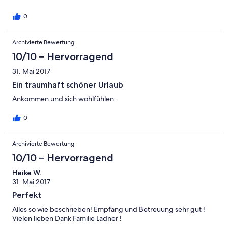
Kurzum es war ein absoluter Spitzenurlaub, nicht zuletzt auch
durch das wunderschöne Haus, in dem man sich von der ersten
0
Sekunde an, pudelwohl fühlt. Man kann es nur
weiterempfehlen. Vielen Dank an Sabine und Stefan. Wir
Archivierte Bewertung
werden bestimmt wieder kommen.
10/10 – Hervorragend
31. Mai 2017
Ein traumhaft schöner Urlaub
Ankommen und sich wohlfühlen.
0
Archivierte Bewertung
10/10 – Hervorragend
Heike W.
31. Mai 2017
Perfekt
Alles so wie beschrieben! Empfang und Betreuung sehr gut !
Vielen lieben Dank Familie Ladner !