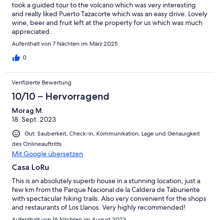
took a guided tour to the volcano which was very interesting
and really liked Puerto Tazacorte which was an easy drive. Lovely
wine, beer and fruit left at the property for us which was much
appreciated.
Aufenthalt von 7 Nächten im März 2025
0
Verifizierte Bewertung
10/10 – Hervorragend
Morag M.
18. Sept. 2023
Gut: Sauberkeit, Check-in, Kommunikation, Lage und Genauigkeit
des Onlineauftritts
Mit Google übersetzen
Casa LoRu
This is an absolutely superb house in a stunning location, just a
few km from the Parque Nacional de la Caldera de Taburiente
with spectacular hiking trails. Also very convenient for the shops
and restaurants of Los Llanos. Very highly recommended!
Aufenthalt von 16 Nächten im August 2023