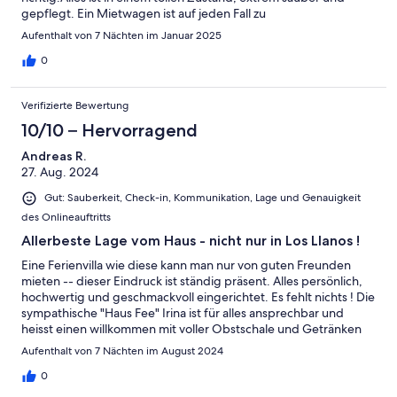
gepflegt. Ein Mietwagen ist auf jeden Fall zu
empfehlen.Empfangen wurden wir von Irina,die uns sodann
Aufenthalt von 7 Nächten im Januar 2025
alles sehr ausführlich erklärte, sodass keine Fragen mehr offen
waren. Sehr überrascht waren wir über den wunderbaren
0
Früchtekorb und die große Auswahl an Getränken.Ganz lieben
Dank nochmal an Irina.Desweiteren war der Kontakt mit der
Verifizierte Bewertung
Vermieterin Sabine unkompliziert und zügig.Wir haben uns sehr,
sehr wohl gefühlt und können das Anwesen zu 100%
10/10 – Hervorragend
empfehlen.
Andreas R.
27. Aug. 2024
Gut: Sauberkeit, Check-in, Kommunikation, Lage und Genauigkeit
des Onlineauftritts
Allerbeste Lage vom Haus - nicht nur in Los Llanos !
Eine Ferienvilla wie diese kann man nur von guten Freunden
mieten -- dieser Eindruck ist ständig präsent. Alles persönlich,
hochwertig und geschmackvoll eingerichtet. Es fehlt nichts ! Die
sympathische "Haus Fee" Irina ist für alles ansprechbar und
heisst einen willkommen mit voller Obstschale und Getränken
im Kühlschrank. Dann diese gigantische Aussichtlage...... man
Aufenthalt von 7 Nächten im August 2024
könnte ewig so weiter träumen vom Casa Lo Ru. Oder wieder
buchen.
0