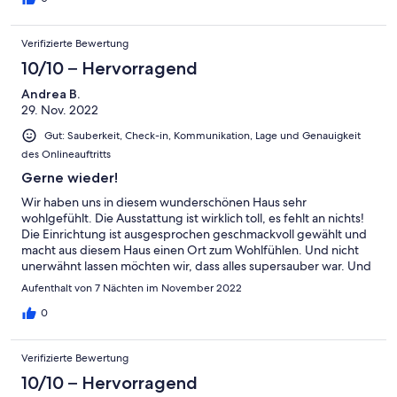
nützliche Hinweise angebracht worden.
Verifizierte Bewertung
10/10 – Hervorragend
Andrea B.
29. Nov. 2022
Gut: Sauberkeit, Check-in, Kommunikation, Lage und Genauigkeit
des Onlineauftritts
Gerne wieder!
Wir haben uns in diesem wunderschönen Haus sehr
wohlgefühlt. Die Ausstattung ist wirklich toll, es fehlt an nichts!
Die Einrichtung ist ausgesprochen geschmackvoll gewählt und
macht aus diesem Haus einen Ort zum Wohlfühlen. Und nicht
unerwähnt lassen möchten wir, dass alles supersauber war. Und
an den Tagen, an denen wir keine Lust auf Unternehmungen
Aufenthalt von 7 Nächten im November 2022
hatten, haben wir die Zeit im Pool und den Blick in den Barranco
de las Angustias genossen!
0
Verifizierte Bewertung
10/10 – Hervorragend