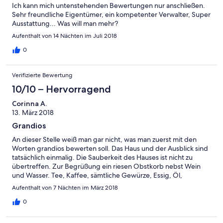
Ich kann mich untenstehenden Bewertungen nur anschließen.
Sehr freundliche Eigentümer, ein kompetenter Verwalter, Super
Ausstattung... Was will man mehr?
Aufenthalt von 14 Nächten im Juli 2018
0
Verifizierte Bewertung
10/10 – Hervorragend
Corinna A.
13. März 2018
Grandios
An dieser Stelle weiß man gar nicht, was man zuerst mit den
Worten grandios bewerten soll. Das Haus und der Ausblick sind
tatsächlich einmalig. Die Sauberkeit des Hauses ist nicht zu
übertreffen. Zur Begrüßung ein riesen Obstkorb nebst Wein
und Wasser. Tee, Kaffee, sämtliche Gewürze, Essig, Öl,
Bademäntel, Hausschuhe, Kaminholz....wirklich
Aufenthalt von 7 Nächten im März 2018
unglaublich....hier muss man einfach nur ankommen und
genießen. Wir sagen hier vielen, vielen Dank für das alles !
0