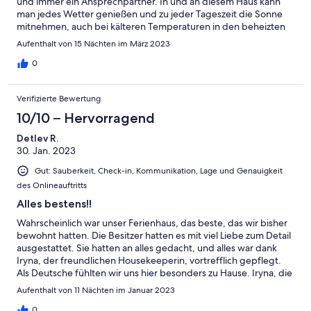
und immer ein Ansprechpartner. In und an diesem Haus kann
man jedes Wetter genießen und zu jeder Tageszeit die Sonne
mitnehmen, auch bei kälteren Temperaturen in den beheizten
Pool springen, drinnen und draußen das perfekte Inselmenue
Aufenthalt von 15 Nächten im März 2023
zubereiten oder auch einfach den Ausblick aufs Meer und in die
Sterne genießen. Zudem hat die Lage viele Sonnenstunden und
0
eignet sich gut als Ausgangspunkt für Ausflüge. Wir kommen
gerne wieder!!
Verifizierte Bewertung
10/10 – Hervorragend
Detlev R.
30. Jan. 2023
Gut: Sauberkeit, Check-in, Kommunikation, Lage und Genauigkeit
des Onlineauftritts
Alles bestens!!
Wahrscheinlich war unser Ferienhaus, das beste, das wir bisher
bewohnt hatten. Die Besitzer hatten es mit viel Liebe zum Detail
ausgestattet. Sie hatten an alles gedacht, und alles war dank
Iryna, der freundlichen Housekeeperin, vortrefflich gepflegt.
Als Deutsche fühlten wir uns hier besonders zu Hause. Iryna, die
den Gästen jederzeit zur Verfügung stand, sprach perfekt
Aufenthalt von 11 Nächten im Januar 2023
Deutsch. Zahlreiche deutsche Fernsehprogramme konnten
empfangen werden. An vielen Stellen waren auf Deutsch
0