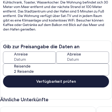
Kühlschrank, Toaster, Wasserkocher. Die Wohnung befindet sich 30
Meter vom Meer entfernt und der nächste Strand ist 100 Meter
entfernt. Das Stadtzentrum und der Hafen sind 5 Minuten zu Fuß
entfernt. Die Wohnung verfügt über Sat-TV und in jedem Raum
gibt es eine Klimaanlage und kostenloses WiFi. Besucher können
Kaffee oder Getränke auf dem Balkon mit Blick auf das Meer und
den Hafen genießen.
Gib zur Preisangabe die Daten an
Anreise
Abreise
Reisende
Verfügbarkeit prüfen
Ähnliche Unterkünfte
Neues Eco-Holzhaus in den Huegeln von Sougia umringt vo
Paleocho