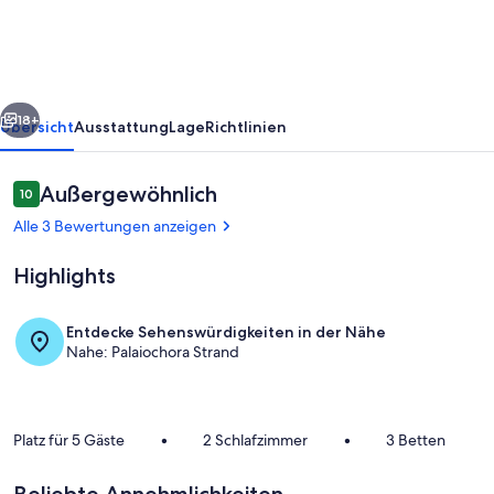
rück
Weiter
18+
Übersicht
Ausstattung
Lage
Richtlinien
Bewertungen
Außergewöhnlich
10
10 von 10.
Alle 3 Bewertungen anzeigen
Highlights
Entdecke Sehenswürdigkeiten in der Nähe
Nahe: Palaiochora Strand
Zimmer
Platz für 5 Gäste
•
2 Schlafzimmer
•
3 Betten