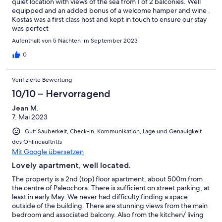
quiet location with views of the sea from 1 of 2 balconies. Well
equipped and an added bonus of a welcome hamper and wine .
Kostas was a first class host and kept in touch to ensure our stay
was perfect
Aufenthalt von 5 Nächten im September 2023
0
Verifizierte Bewertung
10/10 – Hervorragend
Jean M.
7. Mai 2023
Gut: Sauberkeit, Check-in, Kommunikation, Lage und Genauigkeit
des Onlineauftritts
Mit Google übersetzen
Lovely apartment, well located.
The property is a 2nd (top) floor apartment, about 500m from
the centre of Paleochora. There is sufficient on street parking, at
least in early May. We never had difficulty finding a space
outside of the building. There are stunning views from the main
bedroom and associated balcony. Also from the kitchen/ living