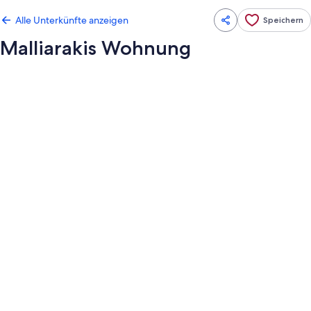
Alle Unterkünfte anzeigen
Speichern
Malliarakis Wohnung
Fotogalerie
von
Malliarakis
Wohnung