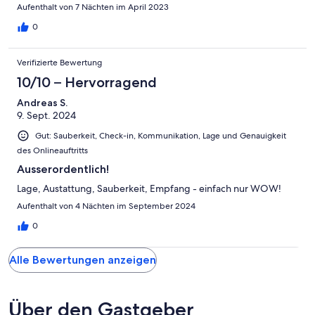
room along the sea front to the pier where the ferries dock.
Aufenthalt von 7 Nächten im April 2023
Constructive criticism is that there are too few cooking utensils,
such as you may use in a frying pan or as a serving ladle. Also a
0
microwave and some extra drinking cups would be very
welcome. Overall though a great place to stay and experience
Verifizierte Bewertung
South West Crete.
10/10 – Hervorragend
Andreas S.
9. Sept. 2024
Gut: Sauberkeit, Check-in, Kommunikation, Lage und Genauigkeit
des Onlineauftritts
Ausserordentlich!
Lage, Austattung, Sauberkeit, Empfang - einfach nur WOW!
Aufenthalt von 4 Nächten im September 2024
0
Alle Bewertungen anzeigen
Über den Gastgeber