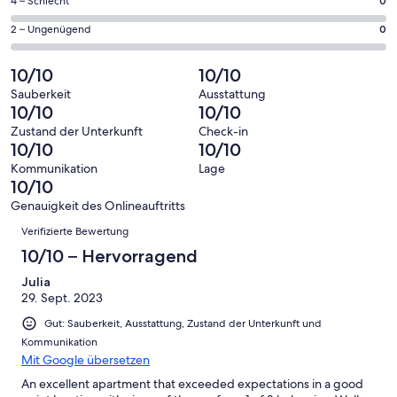
3
0
4 – Schlecht
0
haben
insgesamt
Gästebewertungen
von
eine
3
0
2 – Ungenügend
0
haben
insgesamt
Bewertung
Gästebewertungen
von
eine
3
von
haben
insgesamt
10/10
10/10
Bewertung
Gästebewertungen
10
eine
3
von
haben
Sauberkeit
Ausstattung
-
Bewertung
Gästebewertungen
10/10
10/10
8
eine
Hervorragend
von
haben
-
Bewertung
Zustand der Unterkunft
Check-in
6
eine
10/10
10/10
Gut
von
-
Bewertung
4
Kommunikation
Lage
Okay
von
10/10
-
2
Schlecht
Genauigkeit des Onlineauftritts
-
Bewertungen
Verifizierte Bewertung
Ungenügend
10/10 – Hervorragend
Julia
29. Sept. 2023
Gut: Sauberkeit, Ausstattung, Zustand der Unterkunft und
Kommunikation
Mit Google übersetzen
An excellent apartment that exceeded expectations in a good