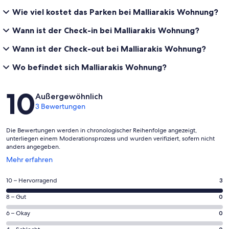
Wie viel kostet das Parken bei Malliarakis Wohnung?
Wann ist der Check-in bei Malliarakis Wohnung?
Wann ist der Check-out bei Malliarakis Wohnung?
Wo befindet sich Malliarakis Wohnung?
Bewertungen
10
Außergewöhnlich
3 Bewertungen
Die Bewertungen werden in chronologischer Reihenfolge angezeigt,
unterliegen einem Moderationsprozess und wurden verifiziert, sofern nicht
anders angegeben.
Wird
Mehr erfahren
in
einem
3
10 – Hervorragend
3
neuen
von
Fenster
0
8 – Gut
0
insgesamt
geöffnet
von
3
0
6 – Okay
0
insgesamt
Gästebewertungen
von