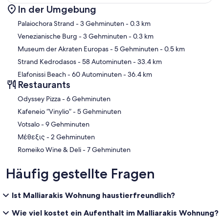
In der Umgebung
Karte
Palaiochora Strand
- 3 Gehminuten
- 0.3 km
Venezianische Burg
- 3 Gehminuten
- 0.3 km
Museum der Akraten Europas
- 5 Gehminuten
- 0.5 km
Strand Kedrodasos
- 58 Autominuten
- 33.4 km
Elafonissi Beach
- 60 Autominuten
- 36.4 km
Restaurants
‪Odyssey Pizza - ‬6 Gehminuten
‪Kafeneio “Vinylio” - ‬5 Gehminuten
‪Votsalo - ‬9 Gehminuten
‪Μέθεξις - ‬2 Gehminuten
‪Romeiko Wine & Deli - ‬7 Gehminuten
Häufig gestellte Fragen
Ist Malliarakis Wohnung haustierfreundlich?
Wie viel kostet ein Aufenthalt im Malliarakis Wohnung?