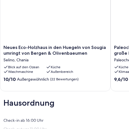
Neues
Paleoch
Neues Eco-Holzhaus in den Huegeln von Sougia
Paleoc
Eco-
-
umringt von Bergen & Olivenbaeumen
große
Holzhaus
Süd-
Selino, Chania
Paleoch
in
Chania
den
Blick auf den Ozean
Küche
beherbe
Küche
Waschmaschine
Außenbereich
Klimaa
Huegeln
die
von
neue
10.0
9.6
10/10
9,6/10
Außergewöhnlich
(22 Bewertungen)
Sougia
große
von
von
umringt
N4
10,
10,
von
Paleoch
Außergewöhnlich,
Außerge
Bergen
(22
(5
Hausordnung
&
Bewertungen)
Bewert
Olivenbaeumen
Selino,
Chania
Check-in ab 16:00 Uhr