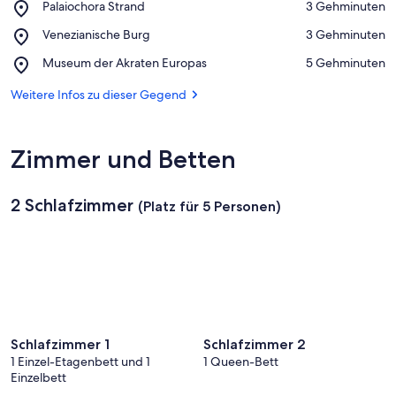
Place,
Palaiochora Strand
‪3 Gehminuten‬
Palaiochora
Auf Karte anzeigen
Place,
Venezianische Burg
‪3 Gehminuten‬
Strand
Venezianische
Place,
Museum der Akraten Europas
‪5 Gehminuten‬
Burg
Museum
der
Weitere Infos zu dieser Gegend
Akraten
Europas
Zimmer und Betten
2 Schlafzimmer
(Platz für 5 Personen)
Schlafzimmer 1
Schlafzimmer 2
1 Einzel-Etagenbett und 1
1 Queen-Bett
Einzelbett