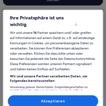
Ihre Privatsphäre ist uns
Reutte
Ferienwohnungen und Apartments in Häselgehr
wichtig
Häselgehr: Entdecke
Wir und unsere
16
Partner speichern und/ oder greifen
Ferienwohnungen und
auf Informationen auf einem Gerät zu, z.B. auf eindeutige
Kennungen in Cookies, um personenbezogene Daten zu
Apartments
verarbeiten. Sie können Ihre Präferenzen akzeptieren
oder verwalten. Klicken Sie dazu bitte unten oder
Weitere Infos zu FRITZ ALPCHALETS Ferienwohnung Stablbl
Weitere I
besuchen Sie jederzeit die Seite der Datenschutzrichtlinie.
Diese Präferenzen werden unseren Partnern signalisiert
und haben keinen Einfluss auf Surfdaten.
Wir und unsere Partner verarbeiten Daten, um
Folgendes bereitzustellen:
Verwendung genauer Standortdaten. Endgeräteeigenschaften zur
Identifikation aktiv abfragen. Speichern von oder Zugriff auf
Informationen auf einem Endgerät. Personalisierte Werbung und
Inhalte, Messung von Werbeleistung und der Performance von Inhalten,
Zielgruppenforschung sowie Entwicklung und Verbesserung von
Akzeptieren
Angeboten.