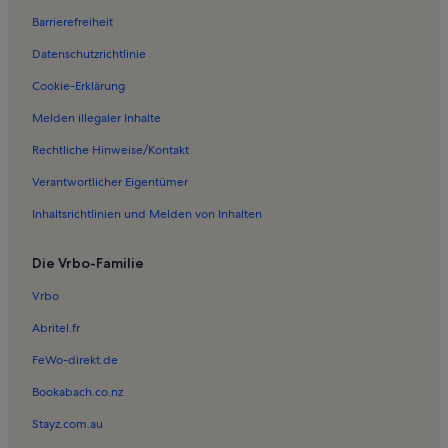
Barrierefreiheit
Ferienwohnungen in Hinterhornbach
Datenschutzrichtlinie
Ferienwohnungen in Vorderhornbach
Ferienwohnungen in Pians
Cookie-Erklärung
Ferienwohnungen in Weißenbach am Lech
Melden illegaler Inhalte
Ferienwohnungen in Boden
Rechtliche Hinweise/Kontakt
Ferienwohnungen in Rifenal
Verantwortlicher Eigentümer
Ferienwohnungen in Haus der Fasnacht
Inhaltsrichtlinien und Melden von Inhalten
Ferienwohnungen in Rosengartenschlucht
Die Vrbo-Familie
Ferienwohnungen in Kapelle Mariahilf
Ferienwohnungen in Holzgau
Vrbo
Ferienwohnungen in Schnann
Abritel.fr
Ferienwohnungen in Pettneu am Arlberg
FeWo-direkt.de
Ferienwohnungen in Steeg
Bookabach.co.nz
Ferienwohnungen in Burgruine Kronburg
Stayz.com.au
Ferienwohnungen in Schönwies