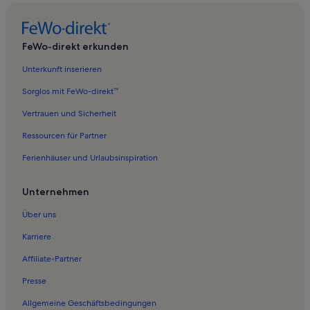
Ferienwohnungen in Serfaus-Fiss-Ladis
Ferienwohnungen in Burgruine Schrofenstein
FeWo-direkt erkunden
Ferienwohnungen in Imster bergbahn
Unterkunft inserieren
Ferienwohnungen in Landeck
Sorglos mit FeWo-direkt™
Ferienwohnungen in Skigebiet Venet
Vertrauen und Sicherheit
Ferienwohnungen in Tiroler Lechtal
Ressourcen für Partner
Ferienwohnungen in Pfafflar
Ferienhäuser und Urlaubsinspiration
Ferienwohnungen in Benglerwald
Ferienwohnungen in Außerfern
Unternehmen
Ferienwohnungen in Grießau
Über uns
Ferienwohnungen in Grins
Karriere
Ferienwohnungen in Gramais
Affiliate-Partner
Ferienwohnungen in Landeck
Presse
Ferienwohnungen in Schloss Landeck
Allgemeine Geschäftsbedingungen
Ferienwohnungen in Vilsalpsee