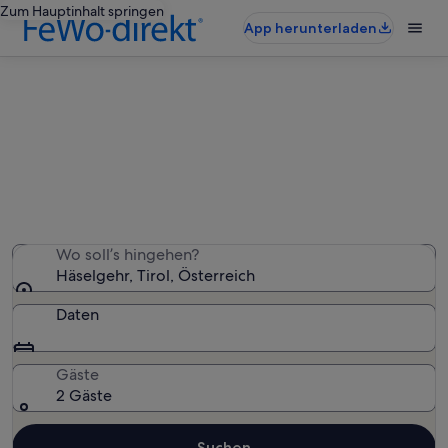
Zum Hauptinhalt springen
App herunterladen
Häselgehr: Ferienwohnungen und
Apartments
Wir haben 136 Ferienwohnungen und Apartments
gefunden – gib deinen Reisezeitraum ein, um die
Verfügbarkeit zu prüfen
Wo soll’s hingehen?
Häselgehr, Tirol, Österreich
Daten
Gäste
2 Gäste
Suchen