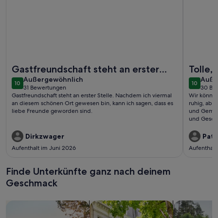
Weitere Infos zu Ruhig gelegene Wohnung mit Garten
Weitere I
Gastfreundschaft steht an erster
Tolle,
außergewöhnlich
auße
Stelle. Nachdem ich viermal an
Außergewöhnlich
Auße
10
10
10 von 10
10 von 1
31 Bewertungen
30 Be
diesem schönen Ort gewesen ...
(31
(30
Gastfreundschaft steht an erster Stelle. Nachdem ich viermal
Wir können
bewertungen)
bewe
an diesem schönen Ort gewesen bin, kann ich sagen, dass es
ruhig, abs
liebe Freunde geworden sind.
und Gemütl
und Geschm
Die Küche 
grosser Du
Dirkzwager
Patr
sicher wied
Aufenthalt im Juni 2026
Aufenthalt
Finde Unterkünfte ganz nach deinem
Geschmack
Suche nach Ferienhäusern
Suche nach Ferienwohnungen oder 
Suche nach 