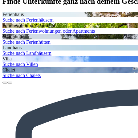
Finde Unterkünfte ganz nach deinem Ges
Ferienhaus
Suche nach Ferienhäusern
Ferienwohnung/Apartment
Suche nach Ferienwohnungen oder Apartments
Ferienhütte
Suche nach Ferienhütten
Landhaus
Suche nach Landhäusern
Villa
Suche nach Villen
Chalet
Suche nach Chalets