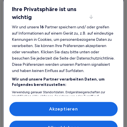
Ihre Privatsphäre ist uns
wichtig
Wir und unsere
16
Partner speichern und/ oder greifen
Deutschland
auf Informationen auf einem Gerät zu, z.B. auf eindeutige
Ferienunterkünfte mit Whirlpool in Brandenburg Region
Brandenburg Region: Entdecke
Kennungen in Cookies, um personenbezogene Daten zu
verarbeiten. Sie können Ihre Präferenzen akzeptieren
Ferienunterkünfte mit
oder verwalten. Klicken Sie dazu bitte unten oder
Whirlpool
besuchen Sie jederzeit die Seite der Datenschutzrichtlinie.
Diese Präferenzen werden unseren Partnern signalisiert
und haben keinen Einfluss auf Surfdaten.
Weitere Infos zu Ferienhaus Alte Tischlerei am See
Weitere I
Wir und unsere Partner verarbeiten Daten, um
Folgendes bereitzustellen:
Verwendung genauer Standortdaten. Endgeräteeigenschaften zur
Identifikation aktiv abfragen. Speichern von oder Zugriff auf
Informationen auf einem Endgerät. Personalisierte Werbung und
Inhalte, Messung von Werbeleistung und der Performance von Inhalten,
Zielgruppenforschung sowie Entwicklung und Verbesserung von
Akzeptieren
Angeboten.
Liste der Partner (Lieferanten)