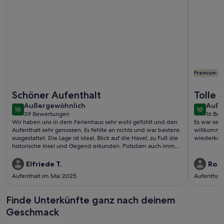
Premium-G
Weitere Infos zu Uferhaus-Werder mit Havelblick, auf der hi
Weitere I
Schöner Aufenthalt
Tolle
außergewöhnlich
auße
Außergewöhnlich
Auße
10
10
10 von 10
10 von 1
39 Bewertungen
16 Be
(39
(16
Wir haben uns in dem Ferienhaus sehr wohl gefühlt und den
Es war seh
bewertungen)
bewe
Aufenthalt sehr genossen. Es fehlte an nichts und war bestens
willkommen
ausgestattet. Die Lage ist ideal, Blick auf die Havel, zu Fuß die
wiederko
historische Insel und Gegend erkunden. Potsdam auch immer
wieder sehenswert.Danke an die Gastgeber für den netten
Empfang (Sekt und Wasser im Kühlschrank)
Elfriede T.
Robe
Aufenthalt im Mai 2025
Aufenthalt
Finde Unterkünfte ganz nach deinem
Geschmack