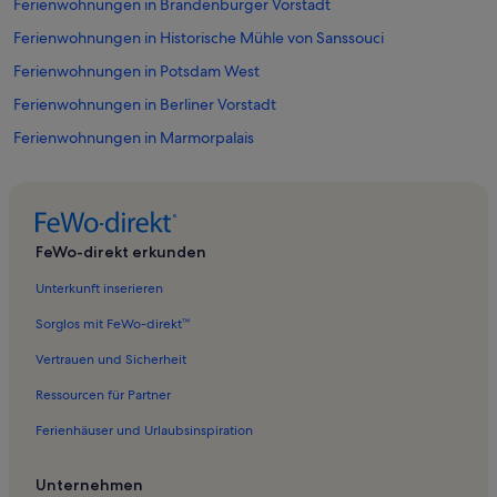
Ferienwohnungen in Brandenburger Vorstadt
Ferienwohnungen in Historische Mühle von Sanssouci
Ferienwohnungen in Potsdam West
Ferienwohnungen in Berliner Vorstadt
Ferienwohnungen in Marmorpalais
Ferienwohnungen in Neuer Lustgarten
Ferienwohnungen in Südliche Innenstadt
Ferienwohnungen in Hans Otto Theater
FeWo-direkt erkunden
Ferienwohnungen in Stadtschloss Nachbildung
Unterkunft inserieren
Ferienwohnungen in Museum Alexandrowka
Sorglos mit FeWo-direkt™
Ferienwohnungen in Orangerieschloss
Vertrauen und Sicherheit
Ferienunterkünfte nahe Potsdam Charlottenhof Station
Ressourcen für Partner
Ferienwohnungen in Nördliche Innenstadt
Ferienhäuser und Urlaubsinspiration
Ferienwohnungen in Villa Schöningen
Ferienunterkünfte nahe Potsdam Hauptbahnhof
Unternehmen