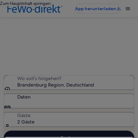
Zum Hauptinhalt springen
App herunterladen
Brandenburg Region:
Ferienunterkünfte mit Whirlpool
Wir haben 163 Ferienunterkünfte mit Whirlpool
gefunden – gib deinen Reisezeitraum ein, um die
Verfügbarkeit zu prüfen
Wo soll’s hingehen?
Brandenburg Region, Deutschland
Daten
Gäste
2 Gäste
Suchen