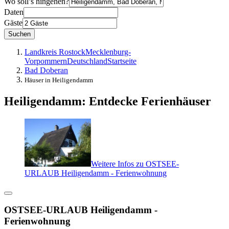
Wo soll’s hingehen?
Daten
Gäste
Suchen
Landkreis Rostock
Mecklenburg-
Vorpommern
Deutschland
Startseite
Bad Doberan
Häuser in Heiligendamm
Heiligendamm: Entdecke Ferienhäuser
Weitere Infos zu OSTSEE-
URLAUB Heiligendamm - Ferienwohnung
OSTSEE-URLAUB Heiligendamm -
Ferienwohnung