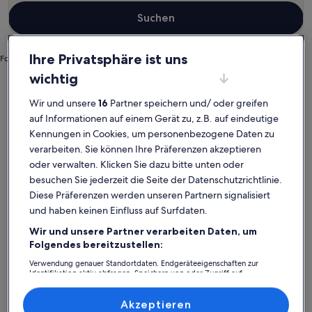
Suchen
Ihre Privatsphäre ist uns
Foto von Josef Mallaun/The Tourist Office of St. Anton am Arlberg
wichtig
Landeck
Haustierfreundliche Ferienunterkünfte in Sankt Anton am Arlberg
Wir und unsere
16
Partner speichern und/ oder greifen
Sankt Anton am Arlberg:
auf Informationen auf einem Gerät zu, z.B. auf eindeutige
Entdecke haustierfreundliche
Kennungen in Cookies, um personenbezogene Daten zu
verarbeiten. Sie können Ihre Präferenzen akzeptieren
Ferienunterkünfte
oder verwalten. Klicken Sie dazu bitte unten oder
besuchen Sie jederzeit die Seite der Datenschutzrichtlinie.
Weitere Infos zu Sonnalm Lechtal Auszeit auf 1.800m umring
Weitere I
Diese Präferenzen werden unseren Partnern signalisiert
und haben keinen Einfluss auf Surfdaten.
Wir und unsere Partner verarbeiten Daten, um
Folgendes bereitzustellen:
Verwendung genauer Standortdaten. Endgeräteeigenschaften zur
Identifikation aktiv abfragen. Speichern von oder Zugriff auf
Informationen auf einem Endgerät. Personalisierte Werbung und
Inhalte, Messung von Werbeleistung und der Performance von Inhalten,
Zielgruppenforschung sowie Entwicklung und Verbesserung von
Akzeptieren
Angeboten.