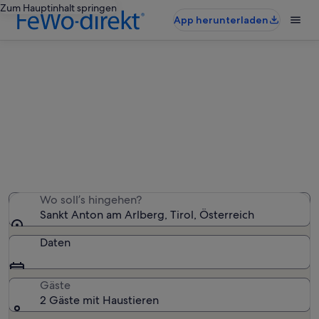
Zum Hauptinhalt springen
App herunterladen
Sankt Anton am Arlberg:
haustierfreundliche
Ferienunterkünfte
Wir haben 488 haustierfreundliche Ferienunterkünfte
gefunden – gib deinen Reisezeitraum ein, um die
Verfügbarkeit zu prüfen
Wo soll’s hingehen?
Sankt Anton am Arlberg, Tirol, Österreich
Daten
Gäste
2 Gäste mit Haustieren