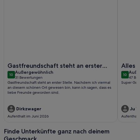
Weitere Infos zu Ruhig gelegene Wohnung mit Garten
Weitere I
Gastfreundschaft steht an erster
Alles P
außergewöhnlich
auße
Stelle. Nachdem ich viermal an
Außergewöhnlich
Auße
10
10
10 von 10
10 von 1
31 Bewertungen
47 Be
diesem schönen Ort gewesen ...
(31
(47
Gastfreundschaft steht an erster Stelle. Nachdem ich viermal
Super Gast
bewertungen)
bewe
an diesem schönen Ort gewesen bin, kann ich sagen, dass es
liebe Freunde geworden sind.
Dirkzwager
Ju W
Aufenthalt im Juni 2026
Aufenthalt
Finde Unterkünfte ganz nach deinem
Geschmack