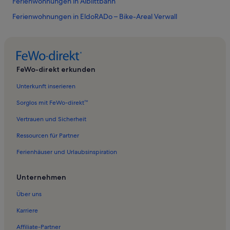
Ferienwohnungen in Alblittbahn
Ferienwohnungen in EldoRADo – Bike-Areal Verwall
Ferienwohnungen in Vallugabahn I
Ferienwohnungen in Schnann
Ferienwohnungen in St. Christoph
FeWo-direkt erkunden
Ferienwohnungen in Mathon
Unterkunft inserieren
Ferienwohnungen in Fimbabahn
Sorglos mit FeWo-direkt™
Ferienwohnungen in Edelweißlift Mathon
Vertrauen und Sicherheit
Ferienwohnungen in Paznaun
Ressourcen für Partner
Ferienwohnungen in Idalp
Ferienhäuser und Urlaubsinspiration
Ferienwohnungen in Skigebiet St. Christoph am Arlberg
Ferienwohnungen in Albonagratbahn
Unternehmen
Ferienwohnungen in Kappl
Über uns
Ferienwohnungen in Silvrettabahn
Karriere
Ferienwohnungen in Skilift Schwarzwasser
Affiliate-Partner