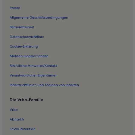
Ferienwohnungen in Skigebiet See
Presse
Fimbabahn
Allgemeine Geschäftsbedingungen
Ferienwohnungen in Lattejoch
Barrierefreiheit
Ferienwohnungen in See
Datenschutzrichtlinie
Ferienwohnungen in Gampbergbahn
Ferienwohnungen in Riffelbahn II
Cookie-Erklärung
Ferienwohnungen in Ischgl
Melden illegaler Inhalte
Ferienwohnungen in Silvretta Arena
Rechtliche Hinweise/Kontakt
Ferienwohnungen in Sankt Christoph am Arlberg
Verantwortlicher Eigentümer
Ferienwohnungen in Velilleckbahn
Inhaltsrichtlinien und Melden von Inhalten
Ferienwohnungen in Holzgau
Die Vrbo-Familie
Ferienwohnungen in Riffelbahn I
Ferienwohnungen in Galzigbahn
Vrbo
Ferienwohnungen in Pardatschgratbahn
Abritel.fr
Ferienwohnungen in Steeg
FeWo-direkt.de