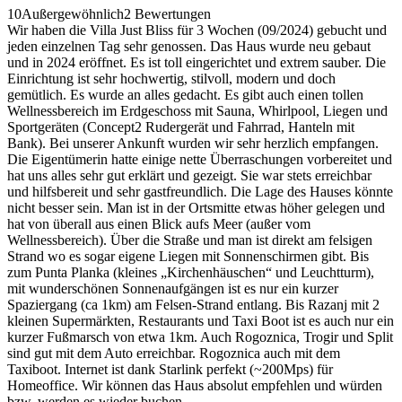
10
Außergewöhnlich
2 Bewertungen
Wir haben die Villa Just Bliss für 3 Wochen (09/2024) gebucht und
jeden einzelnen Tag sehr genossen. Das Haus wurde neu gebaut
und in 2024 eröffnet. Es ist toll eingerichtet und extrem sauber. Die
Einrichtung ist sehr hochwertig, stilvoll, modern und doch
gemütlich. Es wurde an alles gedacht. Es gibt auch einen tollen
Wellnessbereich im Erdgeschoss mit Sauna, Whirlpool, Liegen und
Sportgeräten (Concept2 Rudergerät und Fahrrad, Hanteln mit
Bank). Bei unserer Ankunft wurden wir sehr herzlich empfangen.
Die Eigentümerin hatte einige nette Überraschungen vorbereitet und
hat uns alles sehr gut erklärt und gezeigt. Sie war stets erreichbar
und hilfsbereit und sehr gastfreundlich. Die Lage des Hauses könnte
nicht besser sein. Man ist in der Ortsmitte etwas höher gelegen und
hat von überall aus einen Blick aufs Meer (außer vom
Wellnessbereich). Über die Straße und man ist direkt am felsigen
Strand wo es sogar eigene Liegen mit Sonnenschirmen gibt. Bis
zum Punta Planka (kleines „Kirchenhäuschen“ und Leuchtturm),
mit wunderschönen Sonnenaufgängen ist es nur ein kurzer
Spaziergang (ca 1km) am Felsen-Strand entlang. Bis Razanj mit 2
kleinen Supermärkten, Restaurants und Taxi Boot ist es auch nur ein
kurzer Fußmarsch von etwa 1km. Auch Rogoznica, Trogir und Split
sind gut mit dem Auto erreichbar. Rogoznica auch mit dem
Taxiboot. Internet ist dank Starlink perfekt (~200Mps) für
Homeoffice. Wir können das Haus absolut empfehlen und würden
bzw. werden es wieder buchen.