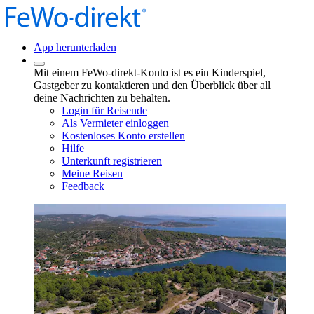
App herunterladen
Mit einem FeWo-direkt-Konto ist es ein Kinderspiel,
Gastgeber zu kontaktieren und den Überblick über all
deine Nachrichten zu behalten.
Login für Reisende
Als Vermieter einloggen
Kostenloses Konto erstellen
Hilfe
Unterkunft registrieren
Meine Reisen
Feedback