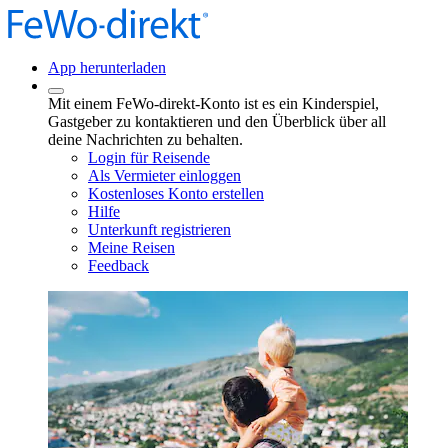
App herunterladen
Mit einem FeWo-direkt-Konto ist es ein Kinderspiel,
Gastgeber zu kontaktieren und den Überblick über all
deine Nachrichten zu behalten.
Login für Reisende
Als Vermieter einloggen
Kostenloses Konto erstellen
Hilfe
Unterkunft registrieren
Meine Reisen
Feedback