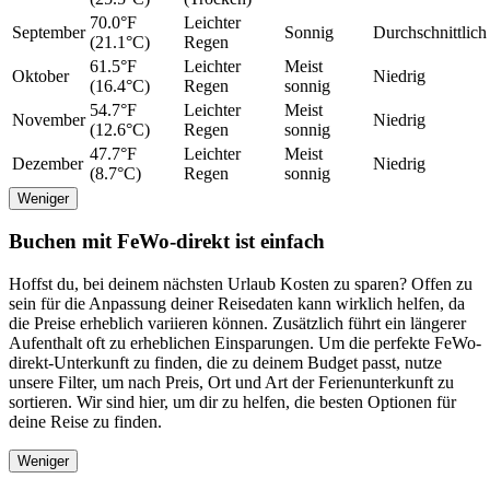
70.0°F
Leichter
September
Sonnig
Durchschnittlich
(21.1°C)
Regen
61.5°F
Leichter
Meist
Oktober
Niedrig
(16.4°C)
Regen
sonnig
54.7°F
Leichter
Meist
November
Niedrig
(12.6°C)
Regen
sonnig
47.7°F
Leichter
Meist
Dezember
Niedrig
(8.7°C)
Regen
sonnig
Weniger
Buchen mit FeWo-direkt ist einfach
Hoffst du, bei deinem nächsten Urlaub Kosten zu sparen? Offen zu
sein für die Anpassung deiner Reisedaten kann wirklich helfen, da
die Preise erheblich variieren können. Zusätzlich führt ein längerer
Aufenthalt oft zu erheblichen Einsparungen. Um die perfekte FeWo-
direkt-Unterkunft zu finden, die zu deinem Budget passt, nutze
unsere Filter, um nach Preis, Ort und Art der Ferienunterkunft zu
sortieren. Wir sind hier, um dir zu helfen, die besten Optionen für
deine Reise zu finden.
Weniger