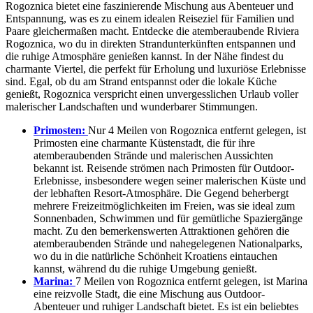
Rogoznica bietet eine faszinierende Mischung aus Abenteuer und
Entspannung, was es zu einem idealen Reiseziel für Familien und
Paare gleichermaßen macht. Entdecke die atemberaubende Riviera
Rogoznica, wo du in direkten Strandunterkünften entspannen und
die ruhige Atmosphäre genießen kannst. In der Nähe findest du
charmante Viertel, die perfekt für Erholung und luxuriöse Erlebnisse
sind. Egal, ob du am Strand entspannst oder die lokale Küche
genießt, Rogoznica verspricht einen unvergesslichen Urlaub voller
malerischer Landschaften und wunderbarer Stimmungen.
Primosten:
Nur 4 Meilen von Rogoznica entfernt gelegen, ist
Primosten eine charmante Küstenstadt, die für ihre
atemberaubenden Strände und malerischen Aussichten
bekannt ist. Reisende strömen nach Primosten für Outdoor-
Erlebnisse, insbesondere wegen seiner malerischen Küste und
der lebhaften Resort-Atmosphäre. Die Gegend beherbergt
mehrere Freizeitmöglichkeiten im Freien, was sie ideal zum
Sonnenbaden, Schwimmen und für gemütliche Spaziergänge
macht. Zu den bemerkenswerten Attraktionen gehören die
atemberaubenden Strände und nahegelegenen Nationalparks,
wo du in die natürliche Schönheit Kroatiens eintauchen
kannst, während du die ruhige Umgebung genießt.
Marina:
7 Meilen von Rogoznica entfernt gelegen, ist Marina
eine reizvolle Stadt, die eine Mischung aus Outdoor-
Abenteuer und ruhiger Landschaft bietet. Es ist ein beliebtes