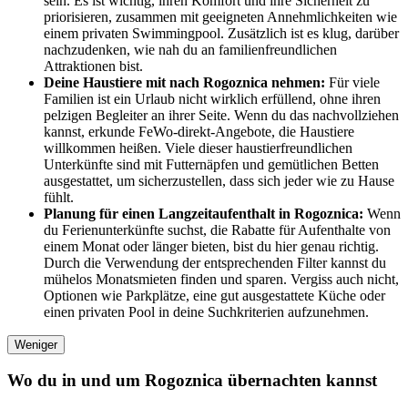
sein. Es ist wichtig, ihren Komfort und ihre Sicherheit zu
priorisieren, zusammen mit geeigneten Annehmlichkeiten wie
einem privaten Swimmingpool. Zusätzlich ist es klug, darüber
nachzudenken, wie nah du an familienfreundlichen
Attraktionen bist.
Deine Haustiere mit nach Rogoznica nehmen:
Für viele
Familien ist ein Urlaub nicht wirklich erfüllend, ohne ihren
pelzigen Begleiter an ihrer Seite. Wenn du das nachvollziehen
kannst, erkunde FeWo-direkt-Angebote, die Haustiere
willkommen heißen. Viele dieser haustierfreundlichen
Unterkünfte sind mit Futternäpfen und gemütlichen Betten
ausgestattet, um sicherzustellen, dass sich jeder wie zu Hause
fühlt.
Planung für einen Langzeitaufenthalt in Rogoznica:
Wenn
du Ferienunterkünfte suchst, die Rabatte für Aufenthalte von
einem Monat oder länger bieten, bist du hier genau richtig.
Durch die Verwendung der entsprechenden Filter kannst du
mühelos Monatsmieten finden und sparen. Vergiss auch nicht,
Optionen wie Parkplätze, eine gut ausgestattete Küche oder
einen privaten Pool in deine Suchkriterien aufzunehmen.
Weniger
Wo du in und um Rogoznica übernachten kannst