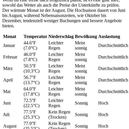
sowohl das Wetter als auch die Preise der Unterkünfte zu prüfen.
Der wärmste Monat ist der August. Die Hochsaison dauert von Juni
bis August, während Nebensaisonzeiten, wie Oktober bis
Dezember, tendenziell weniger Buchungen und bessere Angebote
bieten.
Monat
Temperatur
Niederschlag
Bewölkung
Auslastung
44.6°F
Leichter
Meist
Januar
Durchschnittlich
(7.0°C)
Regen
sonnig
46.0°F
Leichter
Meist
Februar
Durchschnittlich
(7.8°C)
Regen
sonnig
50.5°F
Leichter
Meist
März
Durchschnittlich
(10.3°C)
Regen
sonnig
56.7°F
Leichter
Meist
April
Durchschnittlich
(13.7°C)
Regen
sonnig
64.0°F
Leichter
Meist
Mai
Durchschnittlich
(17.8°C)
Regen
sonnig
72.5°F
Leichter
Juni
Sonnig
Hoch
(22.5°C)
Regen
77.5°F
Kein Regen
Juli
Sonnig
Hoch
(25.3°C)
(Trocken)
77.9°F
Kein Regen
August
Sonnig
Hoch
(25.5°C)
(Trocken)