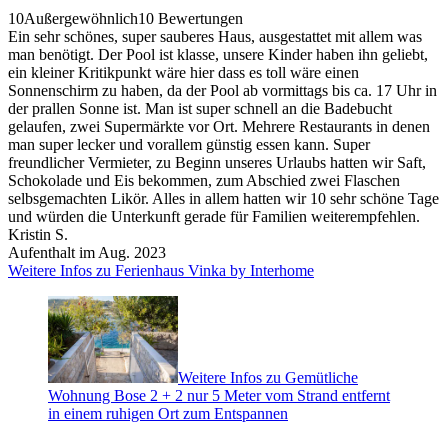
10
Außergewöhnlich
10 Bewertungen
Ein sehr schönes, super sauberes Haus, ausgestattet mit allem was
man benötigt. Der Pool ist klasse, unsere Kinder haben ihn geliebt,
ein kleiner Kritikpunkt wäre hier dass es toll wäre einen
Sonnenschirm zu haben, da der Pool ab vormittags bis ca. 17 Uhr in
der prallen Sonne ist. Man ist super schnell an die Badebucht
gelaufen, zwei Supermärkte vor Ort. Mehrere Restaurants in denen
man super lecker und vorallem günstig essen kann. Super
freundlicher Vermieter, zu Beginn unseres Urlaubs hatten wir Saft,
Schokolade und Eis bekommen, zum Abschied zwei Flaschen
selbsgemachten Likör. Alles in allem hatten wir 10 sehr schöne Tage
und würden die Unterkunft gerade für Familien weiterempfehlen.
Kristin S.
Aufenthalt im Aug. 2023
Weitere Infos zu Ferienhaus Vinka by Interhome
Weitere Infos zu Gemütliche
Wohnung Bose 2 + 2 nur 5 Meter vom Strand entfernt
in einem ruhigen Ort zum Entspannen