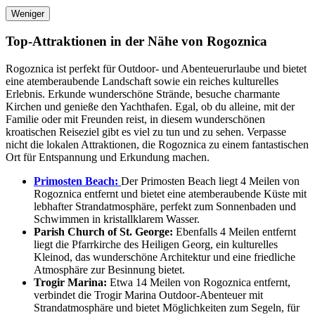
Weniger
Top-Attraktionen in der Nähe von Rogoznica
Rogoznica ist perfekt für Outdoor- und Abenteuerurlaube und bietet
eine atemberaubende Landschaft sowie ein reiches kulturelles
Erlebnis. Erkunde wunderschöne Strände, besuche charmante
Kirchen und genieße den Yachthafen. Egal, ob du alleine, mit der
Familie oder mit Freunden reist, in diesem wunderschönen
kroatischen Reiseziel gibt es viel zu tun und zu sehen. Verpasse
nicht die lokalen Attraktionen, die Rogoznica zu einem fantastischen
Ort für Entspannung und Erkundung machen.
Primosten Beach:
Der Primosten Beach liegt 4 Meilen von
Rogoznica entfernt und bietet eine atemberaubende Küste mit
lebhafter Strandatmosphäre, perfekt zum Sonnenbaden und
Schwimmen in kristallklarem Wasser.
Parish Church of St. George:
Ebenfalls 4 Meilen entfernt
liegt die Pfarrkirche des Heiligen Georg, ein kulturelles
Kleinod, das wunderschöne Architektur und eine friedliche
Atmosphäre zur Besinnung bietet.
Trogir Marina:
Etwa 14 Meilen von Rogoznica entfernt,
verbindet die Trogir Marina Outdoor-Abenteuer mit
Strandatmosphäre und bietet Möglichkeiten zum Segeln, für