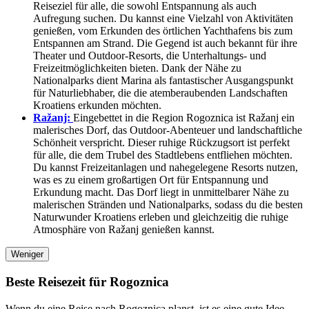
Reiseziel für alle, die sowohl Entspannung als auch
Aufregung suchen. Du kannst eine Vielzahl von Aktivitäten
genießen, vom Erkunden des örtlichen Yachthafens bis zum
Entspannen am Strand. Die Gegend ist auch bekannt für ihre
Theater und Outdoor-Resorts, die Unterhaltungs- und
Freizeitmöglichkeiten bieten. Dank der Nähe zu
Nationalparks dient Marina als fantastischer Ausgangspunkt
für Naturliebhaber, die die atemberaubenden Landschaften
Kroatiens erkunden möchten.
Ražanj:
Eingebettet in die Region Rogoznica ist Ražanj ein
malerisches Dorf, das Outdoor-Abenteuer und landschaftliche
Schönheit verspricht. Dieser ruhige Rückzugsort ist perfekt
für alle, die dem Trubel des Stadtlebens entfliehen möchten.
Du kannst Freizeitanlagen und nahegelegene Resorts nutzen,
was es zu einem großartigen Ort für Entspannung und
Erkundung macht. Das Dorf liegt in unmittelbarer Nähe zu
malerischen Stränden und Nationalparks, sodass du die besten
Naturwunder Kroatiens erleben und gleichzeitig die ruhige
Atmosphäre von Ražanj genießen kannst.
Weniger
Beste Reisezeit für Rogoznica
Wenn du eine Reise nach Rogoznica planst, ist es eine gute Idee,