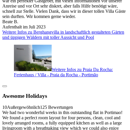
war ein perfekter Gastgeber, mit vielen Informationen vor unserer
Anreise und vor Ort sehr diskret, aber falls Hilfe benötigt wäre,
schnell zur Stelle. Vielen Dank, dass wir in dieser tollen Villa Gäste
sein durften. Wir kommen gerne wieder.
Beate B.
Aufenthalt im Juli 2023
Weitere Infos zu Berghangvilla in landschaftlich gestalteten Gärten
und üppigen Wäldern mit toller Aussicht und Pool
Weitere Infos zu Praia Da Rocha:
Ferienhaus / Villa - Praia da Rocha - Portimão
Awesome Holidays
10
Außergewöhnlich
125 Bewertungen
We had two wonderful weeks in this outstanding flat in Portimao!
We found a perfect room layout for four persons, clean, cool and
lovely arranged rooms, a fully equipped kitchen as well as a large
livingroom with a breathtaking view which we could also enjoy