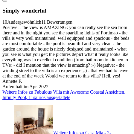
Simply wonderful
10
Außergewöhnlich
11 Bewertungen
Positive: - the view is AMAZING: you can really see the sea from
there and in the night you see the sparkling lights of Portimao - the
villa is very well maintained, well equipped and spacious - the beds
are most comfortable - the pool is beautiful and very clean - the
garden around the house is nicely designed and maintained - what
you see is what you get: the pictures depict what it really looks like -
everything was in excellent condition (from bathroom to kitchen to
TVs) - did I mention that the view is amazing? ;-) Negative: - the
winding street to the villa is an experience ;-) - that we had to leave
at the end of the week Would we return to this villa? Hell, yes!
Annette F.
Aufenthalt im Apr. 2022
Weitere Infos zu Fabulous Villa mit Awesome Coastal Ansichten,
Infinity Pool, Luxuriös ausgestattete
Weitere Infos zu Casa Mia - 2-