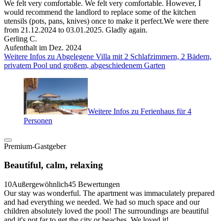
We felt very comfortable. We felt very comfortable. However, I
would recommend the landlord to replace some of the kitchen
utensils (pots, pans, knives) once to make it perfect.We were there
from 21.12.2024 to 03.01.2025. Gladly again.
Gerling C.
Aufenthalt im Dez. 2024
Weitere Infos zu Abgelegene Villa mit 2 Schlafzimmern, 2 Bädern,
privatem Pool und großem, abgeschiedenem Garten
Weitere Infos zu Ferienhaus für 4
Personen
Premium-Gastgeber
Beautiful, calm, relaxing
10
Außergewöhnlich
45 Bewertungen
Our stay was wonderful. The apartment was immaculately prepared
and had everything we needed. We had so much space and our
children absolutely loved the pool! The surroundings are beautiful
and it's not far to get the city or beaches. We loved it!