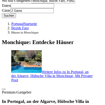
Wo soll’s hingehen?
Daten
Gäste
Suchen
Portugal
Startseite
Bezirk Faro
Häuser in Monchique
Monchique: Entdecke Häuser
Weitere Infos zu In Portugal, an
der Algarve, Hübsche Villa in Monchique, Mit Privater
Pool
Premium-Gastgeber
In Portugal, an der Algarve, Hübsche Villa in