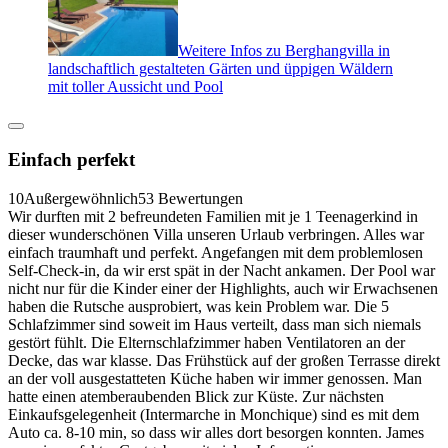
Weitere Infos zu Berghangvilla in
landschaftlich gestalteten Gärten und üppigen Wäldern
mit toller Aussicht und Pool
Einfach perfekt
10
Außergewöhnlich
53 Bewertungen
Wir durften mit 2 befreundeten Familien mit je 1 Teenagerkind in
dieser wunderschönen Villa unseren Urlaub verbringen. Alles war
einfach traumhaft und perfekt. Angefangen mit dem problemlosen
Self-Check-in, da wir erst spät in der Nacht ankamen. Der Pool war
nicht nur für die Kinder einer der Highlights, auch wir Erwachsenen
haben die Rutsche ausprobiert, was kein Problem war. Die 5
Schlafzimmer sind soweit im Haus verteilt, dass man sich niemals
gestört fühlt. Die Elternschlafzimmer haben Ventilatoren an der
Decke, das war klasse. Das Frühstück auf der großen Terrasse direkt
an der voll ausgestatteten Küche haben wir immer genossen. Man
hatte einen atemberaubenden Blick zur Küste. Zur nächsten
Einkaufsgelegenheit (Intermarche in Monchique) sind es mit dem
Auto ca. 8-10 min, so dass wir alles dort besorgen konnten. James