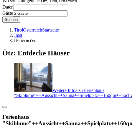
Wo soll’s hingehen?
Daten
Gäste
Suchen
Tirol
Österreich
Startseite
Imst
Häuser in Ötz
Ötz: Entdecke Häuser
Weitere Infos zu Ferienhaus
"Skiblume"++Aussicht++Sauna++Spielplatz++160qm++hochw
Ferienhaus
"Skiblume"++Aussicht++Sauna++Spielplatz++160q