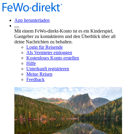
App herunterladen
Mit einem FeWo-direkt-Konto ist es ein Kinderspiel,
Gastgeber zu kontaktieren und den Überblick über all
deine Nachrichten zu behalten.
Login für Reisende
Als Vermieter einloggen
Kostenloses Konto erstellen
Hilfe
Unterkunft registrieren
Meine Reisen
Feedback