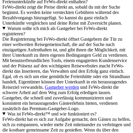
Ferienunterkünfte auf FeWo-direkt enthalten?
FeWo-direkt zeigt die Preise direkt an, sobald du mit der Suche
beginnst. Es werden keine versteckten Gebühren während des
Bezahlvorgangs hinzugefügt. So kannst du ganz einfach
Unterkünfte vergleichen und deine Reise mit Zuversicht planen.
Warum sollte ich mich als Gastgeber bei FeWo-direkt
registrieren?
Die Registrierung bei FeWo-direkt öffnet Gastgebern die Tür zu
einer weltweiten Reisegemeinschaft, die auf der Suche nach
einzigartigen Aufenthalten ist, und gibt ihnen die Möglichkeit, mit
ihrer Unterkunft zu ihren eigenen Bedingungen Geld zu verdienen.
Mit benutzerfreundlichen Tools, einem engagierten Kundenservice
und der Präsenz auf den wichtigsten Reisewebsites macht FeWo-
direkt das Inserieren, das Verwalten und den Erfolg ganz einfach.
Egal, ob es sich um eine gemütliche Ferienhütte oder ein Strandhaus
handelt, Eigentümer können ihre Unterkunft in ein herausragendes
Reiseziel verwandeln,
Gastgeber werden
und FeWo-direkt die
schwere Arbeit auf dem Weg zum Erfolg erledigen lassen.
Gastgeber, die schnell und zuverlässig kommunizieren und
konsistent ein herausragendes Gästeerlebnis bieten, verdienen
zusätzlich das Premium-Gastgeber-Logo.
Was ist FeWo-direkt™ und wie funktioniert es?
FeWo-direkt hat es sich zur Aufgabe gemacht, den Gästen zu helfen,
sich zu entspannen, wieder mehr Zeit miteinander zu verbringen und
die kostbare gemeinsame Zeit zu genießen. Wenn du über den