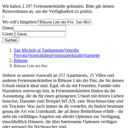
Wir haben 2.197 Ferienunterkünfte gefunden. Bitte gib deinen
Reisezeitraum an, um die Verfügbarkeit zu prüfen.
Wo soll’s hingehen?
Daten
Gäste
Suchen
San Michele al Tagliamento
Venedig
Provinz
Veneto
Italien
Ferienunterkünfte
Startseite
Bibione
Bibione Lido dei Pini
Stöbere in unserer Auswahl an 257 Apartments, 25 Villen und
anderen Ferienunterkünften in Bibione Lido dei Pini, die für deinen
Urlaub einfach ideal sind. Egal, ob du mit Freunden, Familie oder
Haustieren unterwegs bist, in Ferienunterkünften findest du die
Ausstattung, die du für einen gelungenen Urlaub mit deinen Lieben
brauchst. Darunter zum Beispiel WLAN, eine Waschmaschine und
ein Trockner. Was auch immer du dir vorstellst, du findest bestimmt
genau die Art von Unterkunft, die all deine Bedürfnisse erfüllt – dir
steht ein vielfältiges Angebot mit allerlei Optionen zur Verfügung,
einschließlich Häusern, die über barrierarme Optionen verfügen
oder geeignet für Nichtraucher sind.