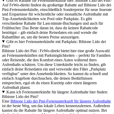
Gibt es Rabatte für Ferienunterkünfte hier: Bibione Lido dei Pini?
Auf FeWo-direkt findest du großartige Rabatte auf Bibione Lido dei
Pini-Ferienunterkünfte, einschließlich Sonderpreise für neue Inserate
und Ersparnisse für wöchentliche oder monatliche Aufenthalte mit
Top-Annehmlichkeiten wie Pool oder Parkplatz. Es gibt
verschiedene Rabatte für Last-minute-Buchungen und auch für
Frühbucher. Das Beste daran ist, dass du keinen Rabattcode
benötigst – gib einfach deine Reisedaten ein und wende die
Rabattfilter an, um die besten Preise anzuzeigen.
Gibt es hier Ferienunterkünfte mit Parkplatz: Bibione Lido dei
Pini?
Bibione Lido dei Pini : FeWo-direkt bietet hier eine große Auswahl
an Ferienunterkünften mit Parkmöglichkeiten – perfekt für Familien
oder Reisende, die den Komfort eines Autos während ihres
Aufenthalts schätzen. Um diese Unterkünfte leicht zu finden, gib
einfach deine Reisedaten ein und verwende den Filter „Parkplatz
verfügbar" unter den Annehmlichkeiten. So kannst du schnell und
einfach Angebote durchsuchen, die deinen Bedürfnissen
entsprechen, egal ob du einen Kurztrip oder einen längeren
Aufenthalt planst.
Kann ich Ferienunterkünfte für längere Aufenthalte hier finden:
Bibione Lido dei Pini?
Eine
Bibione Lido dei Pini-Ferienunterkunft für längere Aufenthalte
ist der beste Weg, um das lokale Leben kennenzulernen. Außerdem
kannst du die Rabatte für längere Aufenthalte optimal nutzen. Bei