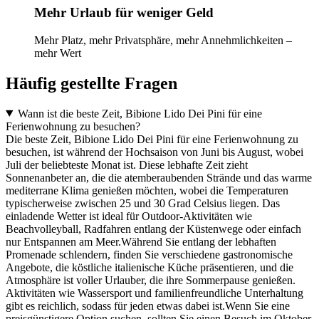
Mehr Urlaub für weniger Geld
Mehr Platz, mehr Privatsphäre, mehr Annehmlichkeiten –
mehr Wert
Häufig gestellte Fragen
Wann ist die beste Zeit, Bibione Lido Dei Pini für eine
Ferienwohnung zu besuchen?
Die beste Zeit, Bibione Lido Dei Pini für eine Ferienwohnung zu
besuchen, ist während der Hochsaison von Juni bis August, wobei
Juli der beliebteste Monat ist. Diese lebhafte Zeit zieht
Sonnenanbeter an, die die atemberaubenden Strände und das warme
mediterrane Klima genießen möchten, wobei die Temperaturen
typischerweise zwischen 25 und 30 Grad Celsius liegen. Das
einladende Wetter ist ideal für Outdoor-Aktivitäten wie
Beachvolleyball, Radfahren entlang der Küstenwege oder einfach
nur Entspannen am Meer.Während Sie entlang der lebhaften
Promenade schlendern, finden Sie verschiedene gastronomische
Angebote, die köstliche italienische Küche präsentieren, und die
Atmosphäre ist voller Urlauber, die ihre Sommerpause genießen.
Aktivitäten wie Wassersport und familienfreundliche Unterhaltung
gibt es reichlich, sodass für jeden etwas dabei ist.Wenn Sie eine
preisgünstigere Option suchen, sollten Sie einen Besuch im Oktober