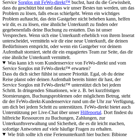
Service
Sorglos mit FeWo-direkt™
buchst, hast du die Gewissheit,
dass du geschützt bist und dass wir unser Bestes tun werden, um das
Problem zu lösen, falls etwas schiefgeht. Wenn ein wichtiges
Problem auftaucht, das dein Gastgeber nicht beheben kann, helfen
wir dir, es zu lösen, eine ähnliche Unterkunft zu finden oder
gegebenenfalls deine Buchung zu erstatten. Das ist unser
Versprechen. Wenn sich eine Unterkunft erheblich von ihrem Inserat
unterscheidet, vermitteln wir dir eine neue Unterkunft, die deinen
Bedürfnissen entspricht, oder wenn ein Gastgeber vor deinem
Aufenthalt storniert, steht dir ein engagiertes Team zur Seite, das dir
eine ähnliche Unterkunft vermittelt.
Was kann ich vom Kundenservice von FeWo-direkt und vom
Service Sorglos mit FeWo-direkt™ erwarten?
Dass du dich sicher fühlst ist unsere Priorität. Egal, ob du deine
Reise planst oder deinen Aufenthalt bereits hinter dir hast, der
Service Sorglos mit FeWo-direkt™ unterstützt dich bei jedem
Schritt. In dringenden Situationen, wie z. B. bei kurzfristigen
Stornierungen, Buchungsproblemen oder möglichem Betrug, steht
dir der FeWo-direkt-Kundenservice rund um die Uhr zur Verfügung,
um dich bei jedem Schritt zu unterstützen. FeWo-direkt bietet auch
Unterstützung per Live-Chat über unser
Hilfeportal
. Dort findest du
hilfreiche Ressourcen zu Buchungen, Zahlungen, zur
Unterkunftsverwaltung und Sicherheit, die es dir leicht machen,
sofortige Antworten auf viele häufige Fragen zu erhalten.
Wie früh sollte ich eine Ferienunterkunft hier buchen: Bibione