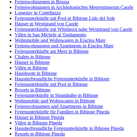
Ferienwohnungen in Brussa
Ferienwohnungen in Archäologisches Meeresmuseum Caorle
Longstay in Cortellazzo
Ferienunterkünfte mit Pool in Bibione Lido del Sole
Häuser in Weststrand von Caorle
Ferienunterkünfte mit Whirlpool nahe Weststrand von Caorle
Villen in San Michele al Tagliamento
Wohnmobile und Wohnwagen in Eraclea Mare
Ferienwohnungen und Apartments in Eraclea Mare
Ferienunterkünfte am Meer in Bibione
Chalets in Bibione
Häuser in Bibione
Villen in Bibione
Hausboote in Bibione
Haustierfreundliche Ferienunterkünfte in Bibione
Ferienunterkünfte mit Pool in Bibione
Resorts in Bibione
Ferienunterkünfte in Strandnähe in Bibione
Wohnmobile und Wohnwagen in Bibione
Ferienwohnungen und Apartments in Bibione
Ferienunterkünfte für Familien in Bibione Pineda
Häuser in Bibione Pineda
Villen in Bibione Pineda
Haustierfreundliche Ferienunterkünfte in Bibione Pineda
Resorts in Bibione Pineda