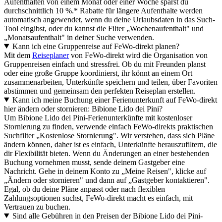
Aufenthalten von einem Monat oder einer Woche sparst du
durchschnittlich 10 %.* Rabatte für längere Aufenthalte werden
automatisch angewendet, wenn du deine Urlaubsdaten in das Such-
Tool eingibst, oder du kannst die Filter „Wochenaufenthalt" und
„Monatsaufenthalt" in deiner Suche verwenden.
Kann ich eine Gruppenreise auf FeWo-direkt planen?
Mit dem
Reiseplaner
von FeWo-direkt wird die Organisation von
Gruppenreisen einfach und stressfrei. Ob du mit Freunden planst
oder eine große Gruppe koordinierst, ihr könnt an einem Ort
zusammenarbeiten, Unterkünfte speichern und teilen, über Favoriten
abstimmen und gemeinsam den perfekten Reiseplan erstellen.
Kann ich meine Buchung einer Ferienunterkunft auf FeWo-direkt
hier ändern oder stornieren: Bibione Lido dei Pini?
Um Bibione Lido dei Pini-Ferienunterkünfte mit kostenloser
Stornierung zu finden, verwende einfach FeWo-direkts praktischen
Suchfilter „Kostenlose Stornierung". Wir verstehen, dass sich Pläne
ändern können, daher ist es einfach, Unterkünfte herauszufiltern, die
dir Flexibilität bieten. Wenn du Änderungen an einer bestehenden
Buchung vornehmen musst, sende deinem Gastgeber eine
Nachricht. Gehe in deinem Konto zu „Meine Reisen", klicke auf
„Ändern oder stornieren" und dann auf „Gastgeber kontaktieren".
Egal, ob du deine Pläne anpasst oder nach flexiblen
Zahlungsoptionen suchst, FeWo-direkt macht es einfach, mit
Vertrauen zu buchen.
Sind alle Gebühren in den Preisen der Bibione Lido dei Pini-