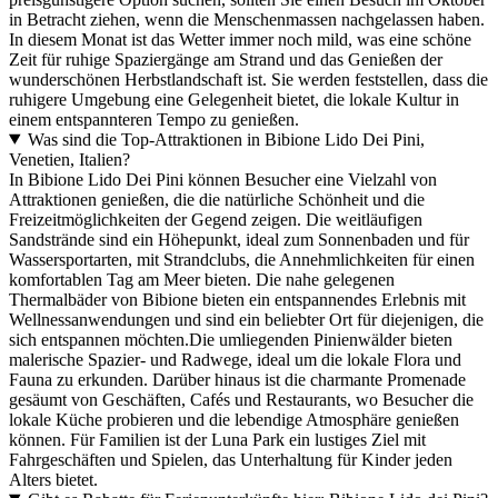
in Betracht ziehen, wenn die Menschenmassen nachgelassen haben.
In diesem Monat ist das Wetter immer noch mild, was eine schöne
Zeit für ruhige Spaziergänge am Strand und das Genießen der
wunderschönen Herbstlandschaft ist. Sie werden feststellen, dass die
ruhigere Umgebung eine Gelegenheit bietet, die lokale Kultur in
einem entspannteren Tempo zu genießen.
Was sind die Top-Attraktionen in Bibione Lido Dei Pini,
Venetien, Italien?
In Bibione Lido Dei Pini können Besucher eine Vielzahl von
Attraktionen genießen, die die natürliche Schönheit und die
Freizeitmöglichkeiten der Gegend zeigen. Die weitläufigen
Sandstrände sind ein Höhepunkt, ideal zum Sonnenbaden und für
Wassersportarten, mit Strandclubs, die Annehmlichkeiten für einen
komfortablen Tag am Meer bieten. Die nahe gelegenen
Thermalbäder von Bibione bieten ein entspannendes Erlebnis mit
Wellnessanwendungen und sind ein beliebter Ort für diejenigen, die
sich entspannen möchten.Die umliegenden Pinienwälder bieten
malerische Spazier- und Radwege, ideal um die lokale Flora und
Fauna zu erkunden. Darüber hinaus ist die charmante Promenade
gesäumt von Geschäften, Cafés und Restaurants, wo Besucher die
lokale Küche probieren und die lebendige Atmosphäre genießen
können. Für Familien ist der Luna Park ein lustiges Ziel mit
Fahrgeschäften und Spielen, das Unterhaltung für Kinder jeden
Alters bietet.