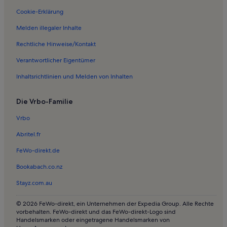
Ferienwohnungen in Centre Bonlieu
Cookie-Erklärung
Ferienwohnungen in Lac d'Annecy
Melden illegaler Inhalte
Schlossmuseum
Rechtliche Hinweise/Kontakt
Ferienwohnungen in Prison d'Annecy
Verantwortlicher Eigentümer
Longstay in Lyaud
Inhaltsrichtlinien und Melden von Inhalten
Chalets in Annecy
Die Vrbo-Familie
Häuser in Annecy
Villen in Annecy
Vrbo
Häuser in Annecy
Abritel.fr
Ferienunterkünfte mit Pool in Annecy
FeWo-direkt.de
Ferienunterkünfte am See in Annecy
Bookabach.co.nz
Ferienwohnungen und Apartments in Annecy
Stayz.com.au
Chalets in Combloux
© 2026 FeWo-direkt, ein Unternehmen der Expedia Group. Alle Rechte
Ferienwohnungen und Apartments in Combloux
vorbehalten. FeWo-direkt und das FeWo-direkt-Logo sind
Handelsmarken oder eingetragene Handelsmarken von
Häuser in Valmorel