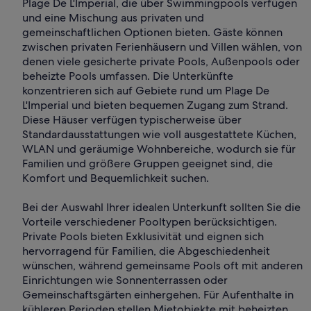
Plage De L'Imperial, die über Swimmingpools verfügen
und eine Mischung aus privaten und
gemeinschaftlichen Optionen bieten. Gäste können
zwischen privaten Ferienhäusern und Villen wählen, von
denen viele gesicherte private Pools, Außenpools oder
beheizte Pools umfassen. Die Unterkünfte
konzentrieren sich auf Gebiete rund um Plage De
L'Imperial und bieten bequemen Zugang zum Strand.
Diese Häuser verfügen typischerweise über
Standardausstattungen wie voll ausgestattete Küchen,
WLAN und geräumige Wohnbereiche, wodurch sie für
Familien und größere Gruppen geeignet sind, die
Komfort und Bequemlichkeit suchen.
Bei der Auswahl Ihrer idealen Unterkunft sollten Sie die
Vorteile verschiedener Pooltypen berücksichtigen.
Private Pools bieten Exklusivität und eignen sich
hervorragend für Familien, die Abgeschiedenheit
wünschen, während gemeinsame Pools oft mit anderen
Einrichtungen wie Sonnenterrassen oder
Gemeinschaftsgärten einhergehen. Für Aufenthalte in
kühleren Perioden stellen Mietobjekte mit beheizten