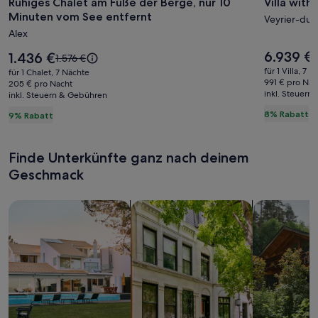
Ruhiges Chalet am Fuße der Berge, nur 10
Villa with
Ruhiges
Villa
Minuten vom See entfernt
Chalet
with
Veyrier-du-
Alex
am
beautifu
Fuße
lake
Der
6.939 €
Der
1.436 €
D
7
Der
1.576 €
Preis
der
Preis
view
a
alte
für 1 Villa, 7 
für 1 Chalet, 7 Nächte
beträgt
beträgt
P
Preis
991 € pro Nac
Berge,
205 € pro Nacht
Annecy
6.939 €.
1.436 €.
inkl. Steuern
w
inkl. Steuern & Gebühren
war
nur
7
1.576 €,
8% Rabatt
9% Rabatt
10
s
siehe
w
Minuten
weitere
I
Informationen
vom
Finde Unterkünfte ganz nach deinem
zum
See
S
Geschmack
Standardpreis.
entfernt
Suche nach Ferienhäusern
Suche nach Ferienwohnungen oder 
Suche nach 