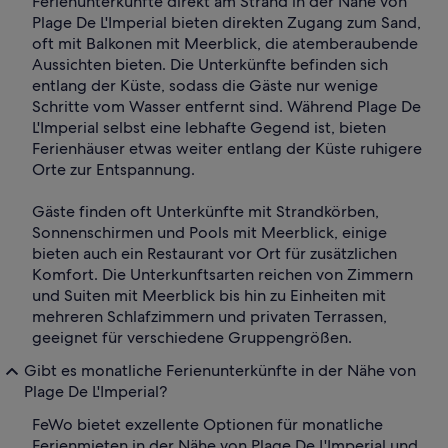
Ferienunterkünfte direkt am Strand in der Nähe von
Plage De L'Imperial bieten direkten Zugang zum Sand,
oft mit Balkonen mit Meerblick, die atemberaubende
Aussichten bieten. Die Unterkünfte befinden sich
entlang der Küste, sodass die Gäste nur wenige
Schritte vom Wasser entfernt sind. Während Plage De
L'Imperial selbst eine lebhafte Gegend ist, bieten
Ferienhäuser etwas weiter entlang der Küste ruhigere
Orte zur Entspannung.
Gäste finden oft Unterkünfte mit Strandkörben,
Sonnenschirmen und Pools mit Meerblick, einige
bieten auch ein Restaurant vor Ort für zusätzlichen
Komfort. Die Unterkunftsarten reichen von Zimmern
und Suiten mit Meerblick bis hin zu Einheiten mit
mehreren Schlafzimmern und privaten Terrassen,
geeignet für verschiedene Gruppengrößen.
Gibt es monatliche Ferienunterkünfte in der Nähe von
Plage De L'Imperial?
FeWo bietet exzellente Optionen für monatliche
Ferienmieten in der Nähe von Plage De L'Imperial und