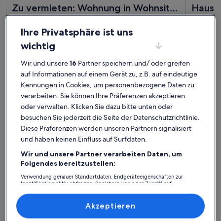
Weitere Infos zu Zu vermieten: Wohnung in Wohnsitz mit C
Weitere I
Zu vermieten: Wohnung in Wohnsitz
Haus m
mit Charakter, am See von Annecy
Platz für 2 Gäste · 1 Schlafzimmer · 0+ Badezimmer
nahe 
Platz für
außergewöhnlich
Außergewöhnlich
Berge
Ihre Privatsphäre ist uns
9,8
9,8 von 10
62 Bewertungen
(62
wichtig
Plage de l'Imperial:
bewertungen)
Wir und unsere
16
Partner speichern und/ oder greifen
Ferienunterkünfte mit Top-
auf Informationen auf einem Gerät zu, z.B. auf eindeutige
Bewertung
Kennungen in Cookies, um personenbezogene Daten zu
verarbeiten. Sie können Ihre Präferenzen akzeptieren
oder verwalten. Klicken Sie dazu bitte unten oder
Weitere Infos zu 100m2 Haus 50m vom See von Annecy. Gro
Weitere I
besuchen Sie jederzeit die Seite der Datenschutzrichtlinie.
Diese Präferenzen werden unseren Partnern signalisiert
und haben keinen Einfluss auf Surfdaten.
Wir und unsere Partner verarbeiten Daten, um
Folgendes bereitzustellen:
Verwendung genauer Standortdaten. Endgeräteeigenschaften zur
Identifikation aktiv abfragen. Speichern von oder Zugriff auf
Informationen auf einem Endgerät. Personalisierte Werbung und
Inhalte, Messung von Werbeleistung und der Performance von Inhalten,
Zielgruppenforschung sowie Entwicklung und Verbesserung von
Akzeptieren
Angeboten.
Liste der Partner (Lieferanten)