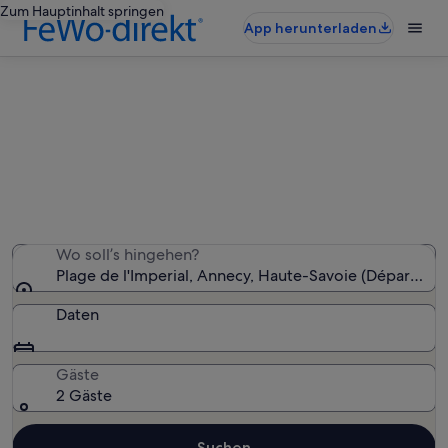
Zum Hauptinhalt springen
App herunterladen
Ferienunterkünfte nahe Plage de
l'Imperial
Wir haben 1.879 Ferienunterkünfte gefunden. Bitte gib
deinen Reisezeitraum an, um die Verfügbarkeit zu
prüfen.
Wo soll’s hingehen?
Plage de l'Imperial, Annecy, Haute-Savoie (Départemen
Daten
Gäste
2 Gäste
Suchen