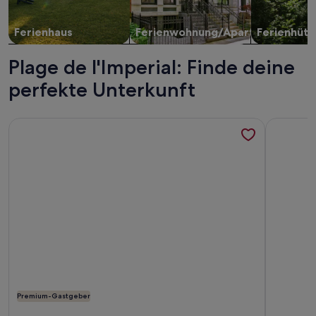
Ferienhaus
Ferienwohnung/Apartment
Ferienhütt
Plage de l'Imperial: Finde deine
perfekte Unterkunft
Weitere Infos zu Zu vermieten: Wohnung in Wohnsitz mit C
Weitere I
Premium-Gastgeber