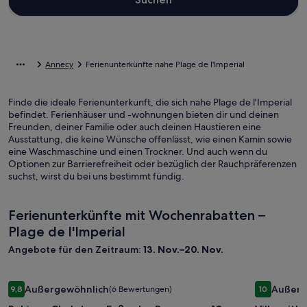
Annecy
Ferienunterkünfte nahe Plage de l'Imperial
Finde die ideale Ferienunterkunft, die sich nahe Plage de l'Imperial
befindet. Ferienhäuser und -wohnungen bieten dir und deinen
Freunden, deiner Familie oder auch deinen Haustieren eine
Ausstattung, die keine Wünsche offenlässt, wie einen Kamin sowie
eine Waschmaschine und einen Trockner. Und auch wenn du
Optionen zur Barrierefreiheit oder bezüglich der Rauchpräferenzen
suchst, wirst du bei uns bestimmt fündig.
Ferienunterkünfte mit Wochenrabatten –
Plage de l'Imperial
Angebote für den Zeitraum:
13. Nov.–20. Nov.
Bildergalerie
Ruhiges Chalet am Fuße der Berge, nur 10 Minuten vom See
Bilderga
Villa with
Außergewöhnlich
Außerg
9,8
(6 Bewertungen)
10
für
für
9,8 von 10, Außergewöhnlich, (6 Bewertungen)
10 von 10,