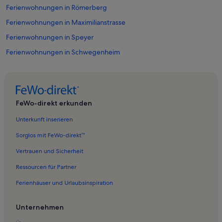
Ferienwohnungen in Römerberg
Ferienwohnungen in Maximilianstrasse
Ferienwohnungen in Speyer
Ferienwohnungen in Schwegenheim
Ferienwohnungen in Harthausen
Ferienwohnungen in Binshof
Ferienwohnungen in Dudenhofen
FeWo-direkt erkunden
Ferienwohnungen in Speyerer Dom
Unterkunft inserieren
Ferienwohnungen in Naherholungsgebiet Mechtersheim
Sorglos mit FeWo-direkt™
Ferienwohnungen in Waldsee
Vertrauen und Sicherheit
Ferienwohnungen in Adenauer-Park Speyer
Ressourcen für Partner
Ferienwohnungen in Schifferstadt
Ferienhäuser und Urlaubsinspiration
Ferienwohnungen in Hanhofen
Historisches Museum der Pfalz Speyer
Unternehmen
Ferienwohnungen in Fernwanderweg Franken-Hessen-Kurpfalz