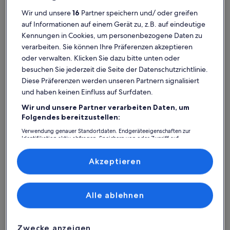
Seegrundstück sehr ruhig
Platz für 2 Gäste · 1 Schlafzimmer
Kino 
Platz für
außergewöhnlich
Außergewöhnlich
Wir und unsere
16
Partner speichern und/ oder greifen
Grund
10
10 von 10
63 Bewertungen
(63
auf Informationen auf einem Gerät zu, z.B. auf eindeutige
Altpörtel: Ferienunterkünfte mit
bewertungen)
Kennungen in Cookies, um personenbezogene Daten zu
verarbeiten. Sie können Ihre Präferenzen akzeptieren
Top-Bewertung
oder verwalten. Klicken Sie dazu bitte unten oder
besuchen Sie jederzeit die Seite der Datenschutzrichtlinie.
Weitere Infos zu Gemütliche Ferienwohnung in Edesheim an
Weitere I
Diese Präferenzen werden unseren Partnern signalisiert
und haben keinen Einfluss auf Surfdaten.
Wir und unsere Partner verarbeiten Daten, um
Folgendes bereitzustellen:
Verwendung genauer Standortdaten. Endgeräteeigenschaften zur
Identifikation aktiv abfragen. Speichern von oder Zugriff auf
Informationen auf einem Endgerät. Personalisierte Werbung und
Inhalte, Messung von Werbeleistung und der Performance von Inhalten,
Zielgruppenforschung sowie Entwicklung und Verbesserung von
Akzeptieren
Angeboten.
Liste der Partner (Lieferanten)
Alle ablehnen
Weitere Infos zu Gemütliche Ferienwohnung in Edesheim an
Weitere I
Ruhige Wohnlage.
Jörn
Zwecke anzeigen