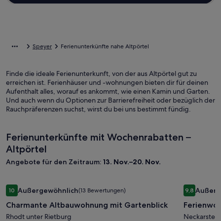
Speyer
Ferienunterkünfte nahe Altpörtel
Finde die ideale Ferienunterkunft, von der aus Altpörtel gut zu
erreichen ist. Ferienhäuser und -wohnungen bieten dir für deinen
Aufenthalt alles, worauf es ankommt, wie einen Kamin und Garten.
Und auch wenn du Optionen zur Barrierefreiheit oder bezüglich der
Rauchpräferenzen suchst, wirst du bei uns bestimmt fündig.
Ferienunterkünfte mit Wochenrabatten –
Altpörtel
Angebote für den Zeitraum:
13. Nov.–20. Nov.
Bildergalerie
Charmante Altbauwohnung mit Gartenblick
Bilderga
Ferienwoh
Außergewöhnlich
Außerg
10
(13 Bewertungen)
9,8
für
für
10 von 10, Außergewöhnlich, (13 Bewertungen)
9,8 von 10
Charmante Altbauwohnung mit Gartenblick
Ferienwoh
Charmante
Ferienw
Altbauwohnung
Rhodt unter Rietburg
Burgenbl
Neckarstei