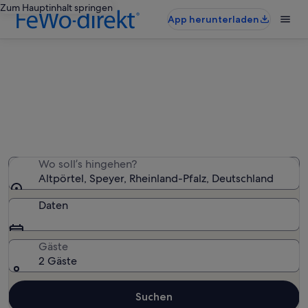
Zum Hauptinhalt springen
App herunterladen
Ferienunterkünfte nahe Altpörtel
Wir haben 1.094 Ferienunterkünfte gefunden. Bitte gib
deinen Reisezeitraum an, um die Verfügbarkeit zu
prüfen.
Wo soll’s hingehen?
Altpörtel, Speyer, Rheinland-Pfalz, Deutschland
Daten
Gäste
2 Gäste
Suchen