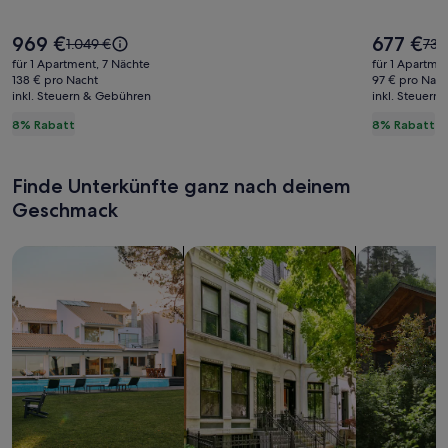
mit
Gartenblick
Der
Der
969 €
677 €
Der
Der
1.049 €
739
Preis
Preis
alte
alte
für 1 Apartment, 7 Nächte
für 1 Apartme
beträgt
beträgt
Preis
Prei
138 € pro Nacht
97 € pro Nach
969 €.
677 €.
inkl. Steuern & Gebühren
war
inkl. Steuern
war
1.049 €,
739 
8% Rabatt
8% Rabatt
siehe
sie
weitere
wei
Informationen
Inf
Finde Unterkünfte ganz nach deinem
zum
zum
Standardpreis.
Sta
Geschmack
Suche nach Ferienhäusern
Suche nach Ferienwohnungen oder 
Suche nach 