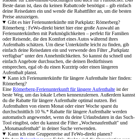
Beste daran ist, dass du keinen Rabattcode benötigst – gib einfach
deine Reisedaten ein und wende die Rabattfilter an, um die besten
Preise anzuzeigen.
Gibt es hier Ferienunterkünfte mit Parkplatz: Römerberg?
Römerberg : FeWo-direkt bietet hier eine große Auswahl an
Ferienunterkünften mit Parkmöglichkeiten – perfekt für Familien
oder Reisende, die den Komfort eines Autos während ihres
Aufenthalts schätzen. Um diese Unterkünfte leicht zu finden, gib
einfach deine Reisedaten ein und verwende den Filter „Parkplatz
verfügbar" unter den Annehmlichkeiten. So kannst du schnell und
einfach Angebote durchsuchen, die deinen Bedürfnissen
entsprechen, egal ob du einen Kurztrip oder einen längeren
Aufenthalt planst.
Kann ich Ferienunterkünfte für längere Aufenthalte hier finden:
Römerberg?
Eine
Römerberg-Ferienunterkunft für längere Aufenthalte
ist der
beste Weg, um das lokale Leben kennenzulernen. Außerdem kannst
du die Rabatte für längere Aufenthalte optimal nutzen. Bei
Aufenthalten von einem Monat oder einer Woche sparst du
durchschnittlich 10 %.* Rabatte für längere Aufenthalte werden
automatisch angewendet, wenn du deine Urlaubsdaten in das Such-
Tool eingibst, oder du kannst die Filter „Wochenaufenthalt" und
„Monatsaufenthalt" in deiner Suche verwenden.
Kann ich eine Gruppenreise auf FeWo-direkt planen?