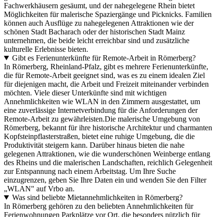
Fachwerkhäusern gesäumt, und der nahegelegene Rhein bietet
Möglichkeiten für malerische Spaziergänge und Picknicks. Familien
können auch Ausflüge zu nahegelegenen Attraktionen wie der
schönen Stadt Bacharach oder der historischen Stadt Mainz
unternehmen, die beide leicht erreichbar sind und zusätzliche
kulturelle Erlebnisse bieten.
Gibt es Ferienunterkünfte für Remote-Arbeit in Römerberg?
In Römerberg, Rheinland-Pfalz, gibt es mehrere Ferienunterkünfte,
die für Remote-Arbeit geeignet sind, was es zu einem idealen Ziel
für diejenigen macht, die Arbeit und Freizeit miteinander verbinden
möchten. Viele dieser Unterkünfte sind mit wichtigen
Annehmlichkeiten wie WLAN in den Zimmern ausgestattet, um
eine zuverlässige Internetverbindung für die Anforderungen der
Remote-Arbeit zu gewährleisten.Die malerische Umgebung von
Römerberg, bekannt für ihre historische Architektur und charmanten
Kopfsteinpflasterstraßen, bietet eine ruhige Umgebung, die die
Produktivität steigern kann. Darüber hinaus bieten die nahe
gelegenen Attraktionen, wie die wunderschönen Weinberge entlang
des Rheins und die malerischen Landschaften, reichlich Gelegenheit
zur Entspannung nach einem Arbeitstag. Um Ihre Suche
einzugrenzen, geben Sie Ihre Daten ein und wenden Sie den Filter
„WLAN" auf Vrbo an.
Was sind beliebte Mietannehmlichkeiten in Römerberg?
In Römerberg gehören zu den beliebten Annehmlichkeiten für
Ferienwohnungen Parkplätze vor Ort, die besonders nützlich für