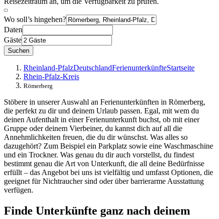
Reisezeitraum an, um die Verfügbarkeit zu prüfen.
Wo soll’s hingehen?
Daten
Gäste
Suchen
Rheinland-Pfalz
Deutschland
Ferienunterkünfte
Startseite
Rhein-Pfalz-Kreis
Römerberg
Stöbere in unserer Auswahl an Ferienunterkünften in Römerberg,
die perfekt zu dir und deinem Urlaub passen. Egal, mit wem du
deinen Aufenthalt in einer Ferienunterkunft buchst, ob mit einer
Gruppe oder deinem Vierbeiner, du kannst dich auf all die
Annehmlichkeiten freuen, die du dir wünschst. Was alles so
dazugehört? Zum Beispiel ein Parkplatz sowie eine Waschmaschine
und ein Trockner. Was genau du dir auch vorstellst, du findest
bestimmt genau die Art von Unterkunft, die all deine Bedürfnisse
erfüllt – das Angebot bei uns ist vielfältig und umfasst Optionen, die
geeignet für Nichtraucher sind oder über barrierarme Ausstattung
verfügen.
Finde Unterkünfte ganz nach deinem