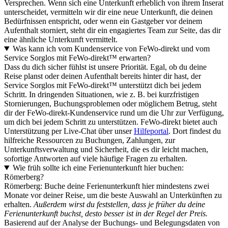
Versprechen. Wenn sich eine Unterkunft erheblich von ihrem Inserat
unterscheidet, vermitteln wir dir eine neue Unterkunft, die deinen
Bedürfnissen entspricht, oder wenn ein Gastgeber vor deinem
Aufenthalt storniert, steht dir ein engagiertes Team zur Seite, das dir
eine ähnliche Unterkunft vermittelt.
Was kann ich vom Kundenservice von FeWo-direkt und vom
Service Sorglos mit FeWo-direkt™ erwarten?
Dass du dich sicher fühlst ist unsere Priorität. Egal, ob du deine
Reise planst oder deinen Aufenthalt bereits hinter dir hast, der
Service Sorglos mit FeWo-direkt™ unterstützt dich bei jedem
Schritt. In dringenden Situationen, wie z. B. bei kurzfristigen
Stornierungen, Buchungsproblemen oder möglichem Betrug, steht
dir der FeWo-direkt-Kundenservice rund um die Uhr zur Verfügung,
um dich bei jedem Schritt zu unterstützen. FeWo-direkt bietet auch
Unterstützung per Live-Chat über unser
Hilfeportal
. Dort findest du
hilfreiche Ressourcen zu Buchungen, Zahlungen, zur
Unterkunftsverwaltung und Sicherheit, die es dir leicht machen,
sofortige Antworten auf viele häufige Fragen zu erhalten.
Wie früh sollte ich eine Ferienunterkunft hier buchen:
Römerberg?
Römerberg: Buche deine Ferienunterkunft hier mindestens zwei
Monate vor deiner Reise, um die beste Auswahl an Unterkünften zu
erhalten.
Außerdem wirst du feststellen, dass je früher du deine
Ferienunterkunft buchst, desto besser ist in der Regel der Preis.
Basierend auf der Analyse der Buchungs- und Belegungsdaten von