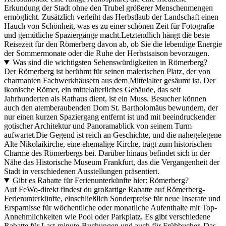
Erkundung der Stadt ohne den Trubel größerer Menschenmengen
ermöglicht. Zusätzlich verleiht das Herbstlaub der Landschaft einen
Hauch von Schönheit, was es zu einer schönen Zeit für Fotografie
und gemütliche Spaziergänge macht.Letztendlich hängt die beste
Reisezeit für den Römerberg davon ab, ob Sie die lebendige Energie
der Sommermonate oder die Ruhe der Herbstsaison bevorzugen.
Was sind die wichtigsten Sehenswürdigkeiten in Römerberg?
Der Römerberg ist berühmt für seinen malerischen Platz, der von
charmanten Fachwerkhäusern aus dem Mittelalter gesäumt ist. Der
ikonische Römer, ein mittelalterliches Gebäude, das seit
Jahrhunderten als Rathaus dient, ist ein Muss. Besucher können
auch den atemberaubenden Dom St. Bartholomäus bewundern, der
nur einen kurzen Spaziergang entfernt ist und mit beeindruckender
gotischer Architektur und Panoramablick von seinem Turm
aufwartet.Die Gegend ist reich an Geschichte, und die nahegelegene
Alte Nikolaikirche, eine ehemalige Kirche, trägt zum historischen
Charme des Römerbergs bei. Darüber hinaus befindet sich in der
Nähe das Historische Museum Frankfurt, das die Vergangenheit der
Stadt in verschiedenen Ausstellungen präsentiert.
Gibt es Rabatte für Ferienunterkünfte hier: Römerberg?
Auf FeWo-direkt findest du großartige Rabatte auf Römerberg-
Ferienunterkünfte, einschließlich Sonderpreise für neue Inserate und
Ersparnisse für wöchentliche oder monatliche Aufenthalte mit Top-
Annehmlichkeiten wie Pool oder Parkplatz. Es gibt verschiedene
Rabatte für Last-minute-Buchungen und auch für Frühbucher. Das