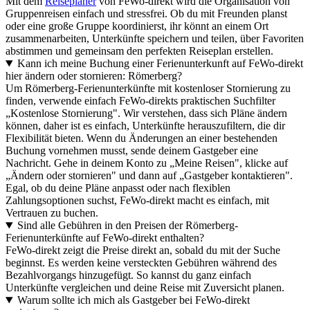
Mit dem
Reiseplaner
von FeWo-direkt wird die Organisation von
Gruppenreisen einfach und stressfrei. Ob du mit Freunden planst
oder eine große Gruppe koordinierst, ihr könnt an einem Ort
zusammenarbeiten, Unterkünfte speichern und teilen, über Favoriten
abstimmen und gemeinsam den perfekten Reiseplan erstellen.
Kann ich meine Buchung einer Ferienunterkunft auf FeWo-direkt
hier ändern oder stornieren: Römerberg?
Um Römerberg-Ferienunterkünfte mit kostenloser Stornierung zu
finden, verwende einfach FeWo-direkts praktischen Suchfilter
„Kostenlose Stornierung". Wir verstehen, dass sich Pläne ändern
können, daher ist es einfach, Unterkünfte herauszufiltern, die dir
Flexibilität bieten. Wenn du Änderungen an einer bestehenden
Buchung vornehmen musst, sende deinem Gastgeber eine
Nachricht. Gehe in deinem Konto zu „Meine Reisen", klicke auf
„Ändern oder stornieren" und dann auf „Gastgeber kontaktieren".
Egal, ob du deine Pläne anpasst oder nach flexiblen
Zahlungsoptionen suchst, FeWo-direkt macht es einfach, mit
Vertrauen zu buchen.
Sind alle Gebühren in den Preisen der Römerberg-
Ferienunterkünfte auf FeWo-direkt enthalten?
FeWo-direkt zeigt die Preise direkt an, sobald du mit der Suche
beginnst. Es werden keine versteckten Gebühren während des
Bezahlvorgangs hinzugefügt. So kannst du ganz einfach
Unterkünfte vergleichen und deine Reise mit Zuversicht planen.
Warum sollte ich mich als Gastgeber bei FeWo-direkt