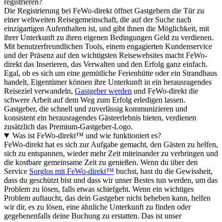
registrieren?
Die Registrierung bei FeWo-direkt öffnet Gastgebern die Tür zu
einer weltweiten Reisegemeinschaft, die auf der Suche nach
einzigartigen Aufenthalten ist, und gibt ihnen die Möglichkeit, mit
ihrer Unterkunft zu ihren eigenen Bedingungen Geld zu verdienen.
Mit benutzerfreundlichen Tools, einem engagierten Kundenservice
und der Präsenz auf den wichtigsten Reisewebsites macht FeWo-
direkt das Inserieren, das Verwalten und den Erfolg ganz einfach.
Egal, ob es sich um eine gemütliche Ferienhütte oder ein Strandhaus
handelt, Eigentümer können ihre Unterkunft in ein herausragendes
Reiseziel verwandeln,
Gastgeber werden
und FeWo-direkt die
schwere Arbeit auf dem Weg zum Erfolg erledigen lassen.
Gastgeber, die schnell und zuverlässig kommunizieren und
konsistent ein herausragendes Gästeerlebnis bieten, verdienen
zusätzlich das Premium-Gastgeber-Logo.
Was ist FeWo-direkt™ und wie funktioniert es?
FeWo-direkt hat es sich zur Aufgabe gemacht, den Gästen zu helfen,
sich zu entspannen, wieder mehr Zeit miteinander zu verbringen und
die kostbare gemeinsame Zeit zu genießen. Wenn du über den
Service
Sorglos mit FeWo-direkt™
buchst, hast du die Gewissheit,
dass du geschützt bist und dass wir unser Bestes tun werden, um das
Problem zu lösen, falls etwas schiefgeht. Wenn ein wichtiges
Problem auftaucht, das dein Gastgeber nicht beheben kann, helfen
wir dir, es zu lösen, eine ähnliche Unterkunft zu finden oder
gegebenenfalls deine Buchung zu erstatten. Das ist unser