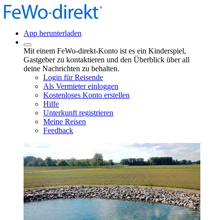
App herunterladen
Mit einem FeWo-direkt-Konto ist es ein Kinderspiel,
Gastgeber zu kontaktieren und den Überblick über all
deine Nachrichten zu behalten.
Login für Reisende
Als Vermieter einloggen
Kostenloses Konto erstellen
Hilfe
Unterkunft registrieren
Meine Reisen
Feedback