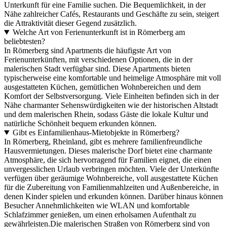
Unterkunft für eine Familie suchen. Die Bequemlichkeit, in der
Nähe zahlreicher Cafés, Restaurants und Geschäfte zu sein, steigert
die Attraktivität dieser Gegend zusätzlich.
Welche Art von Ferienunterkunft ist in Römerberg am
beliebtesten?
In Römerberg sind Apartments die häufigste Art von
Ferienunterkünften, mit verschiedenen Optionen, die in der
malerischen Stadt verfügbar sind. Diese Apartments bieten
typischerweise eine komfortable und heimelige Atmosphäre mit voll
ausgestatteten Küchen, gemütlichen Wohnbereichen und dem
Komfort der Selbstversorgung. Viele Einheiten befinden sich in der
Nähe charmanter Sehenswürdigkeiten wie der historischen Altstadt
und dem malerischen Rhein, sodass Gäste die lokale Kultur und
natürliche Schönheit bequem erkunden können.
Gibt es Einfamilienhaus-Mietobjekte in Römerberg?
In Römerberg, Rheinland, gibt es mehrere familienfreundliche
Hausvermietungen. Dieses malerische Dorf bietet eine charmante
Atmosphäre, die sich hervorragend für Familien eignet, die einen
unvergesslichen Urlaub verbringen möchten. Viele der Unterkünfte
verfügen über geräumige Wohnbereiche, voll ausgestattete Küchen
für die Zubereitung von Familienmahlzeiten und Außenbereiche, in
denen Kinder spielen und erkunden können. Darüber hinaus können
Besucher Annehmlichkeiten wie WLAN und komfortable
Schlafzimmer genießen, um einen erholsamen Aufenthalt zu
gewährleisten.Die malerischen Straßen von Römerberg sind von