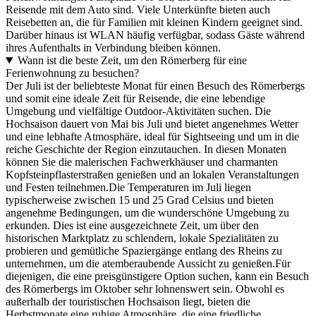
Reisende mit dem Auto sind. Viele Unterkünfte bieten auch
Reisebetten an, die für Familien mit kleinen Kindern geeignet sind.
Darüber hinaus ist WLAN häufig verfügbar, sodass Gäste während
ihres Aufenthalts in Verbindung bleiben können.
Wann ist die beste Zeit, um den Römerberg für eine
Ferienwohnung zu besuchen?
Der Juli ist der beliebteste Monat für einen Besuch des Römerbergs
und somit eine ideale Zeit für Reisende, die eine lebendige
Umgebung und vielfältige Outdoor-Aktivitäten suchen. Die
Hochsaison dauert von Mai bis Juli und bietet angenehmes Wetter
und eine lebhafte Atmosphäre, ideal für Sightseeing und um in die
reiche Geschichte der Region einzutauchen. In diesen Monaten
können Sie die malerischen Fachwerkhäuser und charmanten
Kopfsteinpflasterstraßen genießen und an lokalen Veranstaltungen
und Festen teilnehmen.Die Temperaturen im Juli liegen
typischerweise zwischen 15 und 25 Grad Celsius und bieten
angenehme Bedingungen, um die wunderschöne Umgebung zu
erkunden. Dies ist eine ausgezeichnete Zeit, um über den
historischen Marktplatz zu schlendern, lokale Spezialitäten zu
probieren und gemütliche Spaziergänge entlang des Rheins zu
unternehmen, um die atemberaubende Aussicht zu genießen.Für
diejenigen, die eine preisgünstigere Option suchen, kann ein Besuch
des Römerbergs im Oktober sehr lohnenswert sein. Obwohl es
außerhalb der touristischen Hochsaison liegt, bieten die
Herbstmonate eine ruhige Atmosphäre, die eine friedliche