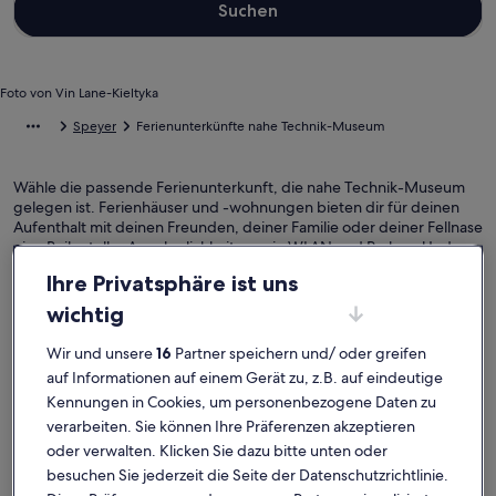
Suchen
Foto von Vin Lane-Kieltyka
Speyer
Ferienunterkünfte nahe Technik-Museum
Wähle die passende Ferienunterkunft, die nahe Technik-Museum
gelegen ist. Ferienhäuser und -wohnungen bieten dir für deinen
Aufenthalt mit deinen Freunden, deiner Familie oder deiner Fellnase
eine Reihe toller Annehmlichkeiten, wie WLAN und Parken. Und
auch wenn du Optionen zur Barrierefreiheit oder bezüglich der
Ihre Privatsphäre ist uns
Rauchpräferenzen suchst, wirst du bei uns bestimmt fündig.
wichtig
Ferienunterkünfte mit Wochenrabatten –
Wir und unsere
16
Partner speichern und/ oder greifen
Technik-Museum
auf Informationen auf einem Gerät zu, z.B. auf eindeutige
Kennungen in Cookies, um personenbezogene Daten zu
Angebote für den Zeitraum:
6. Nov.–13. Nov.
verarbeiten. Sie können Ihre Präferenzen akzeptieren
oder verwalten. Klicken Sie dazu bitte unten oder
Bildergalerie
Charmante Altbauwohnung mit Gartenblick
Bilderga
Neckaridyl
Außergewöhnlich
Außerg
10
(13 Bewertungen)
10
besuchen Sie jederzeit die Seite der Datenschutzrichtlinie.
für
für
10 von 10, Außergewöhnlich, (13 Bewertungen)
10 von 10,