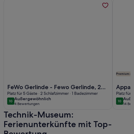
Weitere Infos zu FeWo Gerlinde - Fewo Gerlinde, 2 Schlafz
Weitere I
Premium-G
Weitere Infos zu FeWo Gerlinde - Fewo Gerlinde, 2 Schlafz
Weitere I
FeWo Gerlinde - Fewo Gerlinde, 2
Appar
Schlafzimmer
Platz für 5 Gäste · 2 Schlafzimmer · 1 Badezimmer
Terra
Platz für
außergewöhnlich
auße
Außergewöhnlich
Auße
10
10
10 von 10
10 von 1
4 Bewertungen
14 Be
(4
(14
Technik-Museum:
bewertungen)
bewe
Ferienunterkünfte mit Top-
Bewertung