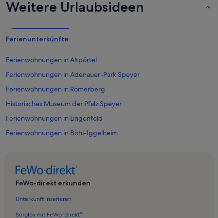
Weitere Urlaubsideen
Ferienunterkünfte
Ferienwohnungen in Altpörtel
Ferienwohnungen in Adenauer-Park Speyer
Ferienwohnungen in Römerberg
Historisches Museum der Pfalz Speyer
Ferienwohnungen in Lingenfeld
Ferienwohnungen in Böhl-Iggelheim
Ferienwohnungen in Binshof
Ferienwohnungen in Schifferstadt
Ferienwohnungen in Fernwanderweg Franken-Hessen-Kurpfalz
FeWo-direkt erkunden
Ferienwohnungen in Otterstadt
Unterkunft inserieren
Ferienwohnungen in Schwegenheim
Sorglos mit FeWo-direkt™