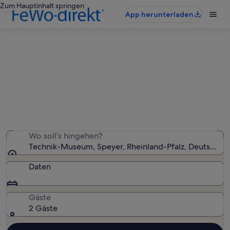
Zum Hauptinhalt springen
App herunterladen
Ferienunterkünfte nahe Technik-
Museum
Wir haben 1.097 Ferienunterkünfte gefunden. Bitte gib
deinen Reisezeitraum an, um die Verfügbarkeit zu
prüfen.
Wo soll’s hingehen?
Technik-Museum, Speyer, Rheinland-Pfalz, Deutschla
Daten
Gäste
2 Gäste