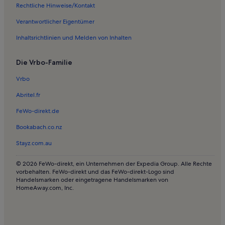
Rechtliche Hinweise/Kontakt
Weinstraße
Ferienwohnungen und Apartments in Neustadt an der Weinstraße
Verantwortlicher Eigentümer
Häuser in Zeiskam
Inhaltsrichtlinien und Melden von Inhalten
Haustierfreundliche Ferienunterkünfte in Ellerstadt
Die Vrbo-Familie
Häuser in Lustadt
Vrbo
Ferienwohnungen und Apartments in Lustadt
Abritel.fr
Ferienwohnungen und Apartments in Neustadt-Hambach
FeWo-direkt.de
Häuser in Venningen
Ferienwohnungen und Apartments in Venningen
Bookabach.co.nz
Longstay in Mußbach
Stayz.com.au
Ferienwohnungen und Apartments in Böbingen
© 2026 FeWo-direkt, ein Unternehmen der Expedia Group. Alle Rechte
Häuser in Ruppertsberg
vorbehalten. FeWo-direkt und das FeWo-direkt-Logo sind
Handelsmarken oder eingetragene Handelsmarken von
Ferienwohnungen und Apartments in Ruppertsberg
HomeAway.com, Inc.
Häuser in Offenbach an der Queich
Ferienwohnungen und Apartments in Offenbach an der Queich