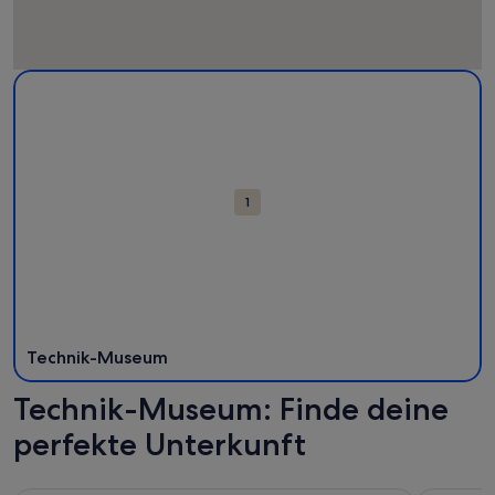
Karte
Weitere Informationen zu Technik-Museum. Wird in einem n
mit
Attraktionen
1
Technik-Museum
Technik-Museum: Finde deine
perfekte Unterkunft