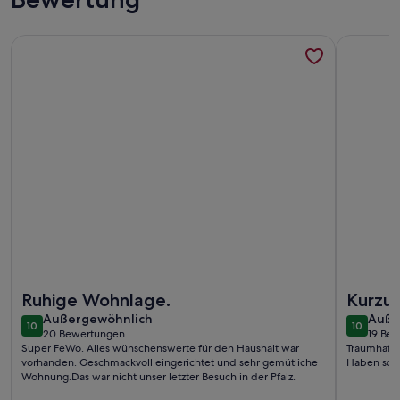
Weitere Infos zu Gemütliche Ferienwohnung in Edesheim an
Weitere I
Weitere Infos zu Gemütliche Ferienwohnung in Edesheim an
Weitere I
Ruhige Wohnlage.
Kurzur
außergewöhnlich
auße
Außergewöhnlich
Auße
10
10
10 von 10
10 von 1
20 Bewertungen
19 Be
(20
(19
Super FeWo. Alles wünschenswerte für den Haushalt war
Traumhafte
bewertungen)
bewe
vorhanden. Geschmackvoll eingerichtet und sehr gemütliche
Haben sofo
Wohnung.Das war nicht unser letzter Besuch in der Pfalz.