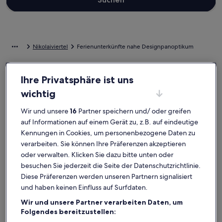
Nikolaiviertel
Ferienunterkünfte nahe Designpanoptikum
Wenn du für deinen Urlaub eine Übernachtungsmöglichkeit nahe
Ihre Privatsphäre ist uns
Designpanoptikum suchst, wirf einen Blick auf unsere
Ferienunterkünfte und wähle dein Zuhause in der Ferne. Egal, mit
wichtig
wem du deinen Aufenthalt in einer Ferienunterkunft buchst, ob mit
Freunden, Familie oder einfach nur deinem treuen Vierbeiner, du
Wir und unsere
16
Partner speichern und/ oder greifen
wirst die Ausstattung finden, die du suchst, und sogar mehr. Was
auf Informationen auf einem Gerät zu, z.B. auf eindeutige
alles so dazugehört? Beispielsweise WLAN und ein Parkplatz. Was
Kennungen in Cookies, um personenbezogene Daten zu
genau du dir auch vorstellst, du findest bestimmt genau die Art von
verarbeiten. Sie können Ihre Präferenzen akzeptieren
Unterkunft, die all deine Bedürfnisse erfüllt – dir steht ein
vielfältiges Angebot mit allerlei Optionen zur Verfügung,
oder verwalten. Klicken Sie dazu bitte unten oder
einschließlich Optionen, die geeignet für Nichtraucher sind oder
besuchen Sie jederzeit die Seite der Datenschutzrichtlinie.
über barrierarme Ausstattung verfügen.
Diese Präferenzen werden unseren Partnern signalisiert
und haben keinen Einfluss auf Surfdaten.
Ferienunterkünfte mit Wochenrabatten –
Wir und unsere Partner verarbeiten Daten, um
Designpanoptikum
Folgendes bereitzustellen: