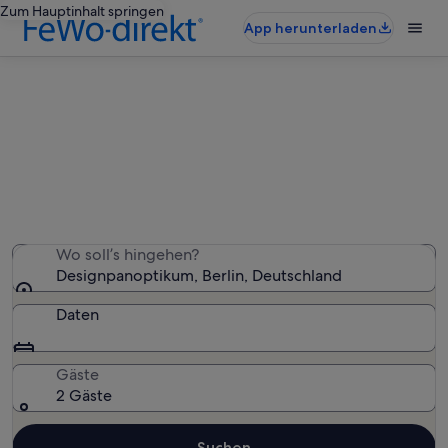
Zum Hauptinhalt springen
App herunterladen
Ferienunterkünfte nahe
Designpanoptikum
Wir haben 1.675 Ferienunterkünfte gefunden. Bitte gib
deinen Reisezeitraum an, um die Verfügbarkeit zu
prüfen.
Wo soll’s hingehen?
Designpanoptikum, Berlin, Deutschland
Daten
Gäste
2 Gäste
Suchen