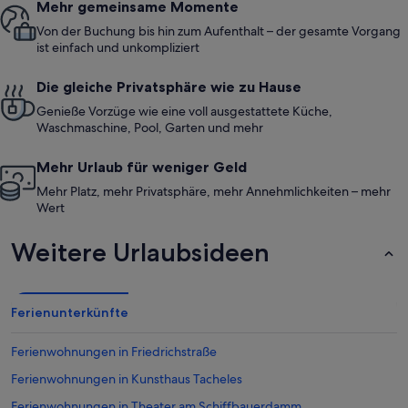
Mehr gemeinsame Momente
Kinder hatten viel Grün um sich herum . Es störte sich auch
niemand an der Lautstärke wenn sie tobten. Wir würden
Von der Buchung bis hin zum Aufenthalt – der gesamte Vorgang
jederzeit wieder kommen!!!
ist einfach und unkompliziert
Die gleiche Privatsphäre wie zu Hause
Genieße Vorzüge wie eine voll ausgestattete Küche,
Waschmaschine, Pool, Garten und mehr
Mehr Urlaub für weniger Geld
Mehr Platz, mehr Privatsphäre, mehr Annehmlichkeiten – mehr
Wert
Weitere Urlaubsideen
Ferienunterkünfte
Ferienwohnungen in Friedrichstraße
Ferienwohnungen in Kunsthaus Tacheles
Ferienwohnungen in Theater am Schiffbauerdamm