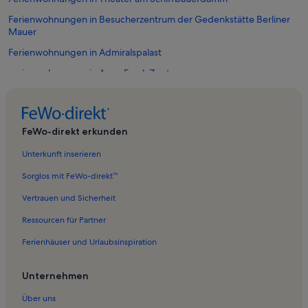
Ferienwohnungen in Besucherzentrum der Gedenkstätte Berliner
Mauer
Ferienwohnungen in Admiralspalast
Ferienwohnungen in Anne Frank Zentrum
Ferienwohnungen in Berlin
Ferienunterkünfte nahe Friedrichstraße Station
FeWo-direkt erkunden
Ferienwohnungen in Sammlung Hoffmann
Unterkunft inserieren
Ferienwohnungen in Museum für Naturkunde
Ferienwohnungen in Haus Schwarzenberg
Sorglos mit FeWo-direkt™
Ferienwohnungen in Sammlung Boros
Vertrauen und Sicherheit
Ferienwohnungen in Jüdische Mädchenschule
Ressourcen für Partner
Ferienwohnungen in Deutsches Theater
Ferienhäuser und Urlaubsinspiration
Ferienwohnungen in Neue Synagoge
Unternehmen
Ferienwohnungen in Charité
Über uns
Ferienwohnungen in Hackesche Höfe