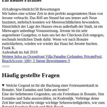
Ein kleines Paradies
10
Außergewöhnlich
158 Bewertungen
Wir haben eine schöne Zeit in dem perfekt ausgestatteten Haus von
Jerome verbracht. Das Riff am Strand hat uns immer aufs Neue
fasziniert, mehrfach konnten wir Meeresschildkröten bewundern.
Hinsichtlich der Lage des Hauses etwas außerhalb der Stadt, ist ein
Mietwagen unbedingt Voraussetzung. Jerome ist ein sehr
angenehmer Gastgeber, er kam uns bei der Checkout-Zeit entgegen,
nochmals herzlichen Dank dafür. Wenn wir nach Bonaire
zurückkehren, würden wir wieder das Haus bei Jerome buchen.
Frank K.
Aufenthalt im Juli 2019
Weitere Infos zu Oceanfront Villa Paradise Gefunden: PrivatePool,
BeachAccess; 100+ 5 Sterne Bewertungen !!
Häufig gestellte Fragen
Welche Gegend ist für die Buchung einer Ferienunterkunft in
Bonaire, Sint Eustatius und Saba am besten?
Eine der beliebtesten Gegenden, um ein Ferienhaus in Bonaire, Sint
Eustatius und Saba auszuwählen, ist Kralendijk. Verbringe deine
Zeit hier und besuche einige wichtige Sehenswürdigkeiten, wie zum
Beispiel Sorobon Beach und Pink Beach.