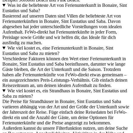
Was ist die beliebteste Art von Ferienunterkunft in Bonaire, Sint
Eustatius und Saba?
Basierend auf unseren Daten sind Villen die beliebteste Art von
Ferienunterkünften in Bonaire, Sint Eustatius und Saba. Davon
abgesehen hat jeder unterschiedliche Vorstellungen vom idealen
Aufenthalt. FeWo-direkt hat Ferienunterkünfte in jeder Form,
Preislage sowie Größe und wir helfen dir, das Ideale für dich
ausfindig zu machen.
Wie viel kostet es, eine Ferienunterkunft in Bonaire, Sint
Eustatius und Saba zu mieten?
Verschiedene Faktoren können den Wert einer Ferienunterkunft in
Bonaire, Sint Eustatius und Saba beeinflussen, darunter wie lange
Gäste bleiben, die Art der Unterkunft und die Saison. Trotzdem
haben alle Ferienunterkünfte von FeWo-direkt etwas gemeinsam –
ein ausgezeichnetes Preis-Leistungs-Verhältnis. Gib einfach deinen
Reisezeitraum an, um deinen idealen Aufenthalt zu finden.
Wie viel kostet es, ein Strandhaus in Bonaire, Sint Eustatius und
Saba zu mieten?
Die Preise für Strandhäuser in Bonaire, Sint Eustatius und Saba
variieren abhängig von der Art und der Größe der Unterkunft sowie
der Jahreszeit der Reise. Füge einfach deine Reisedaten bei FeWo-
direkt ein und die Anzahl der Gäste, um deine Optionen für
Ferienunterkünfte und die Preise angezeigt zu bekommen.
Außerdem kannst du unsere Filterfunktion nutzen, um deine Suche