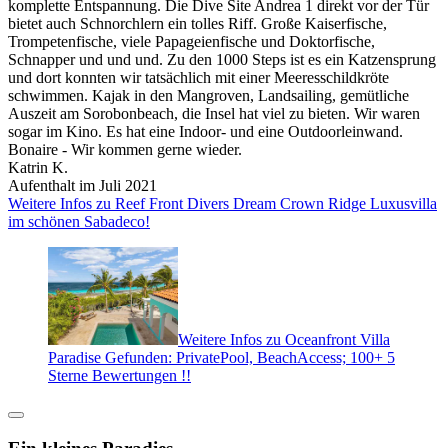
komplette Entspannung. Die Dive Site Andrea 1 direkt vor der Tür
bietet auch Schnorchlern ein tolles Riff. Große Kaiserfische,
Trompetenfische, viele Papageienfische und Doktorfische,
Schnapper und und und. Zu den 1000 Steps ist es ein Katzensprung
und dort konnten wir tatsächlich mit einer Meeresschildkröte
schwimmen. Kajak in den Mangroven, Landsailing, gemütliche
Auszeit am Sorobonbeach, die Insel hat viel zu bieten. Wir waren
sogar im Kino. Es hat eine Indoor- und eine Outdoorleinwand.
Bonaire - Wir kommen gerne wieder.
Katrin K.
Aufenthalt im Juli 2021
Weitere Infos zu Reef Front Divers Dream Crown Ridge Luxusvilla
im schönen Sabadeco!
Weitere Infos zu Oceanfront Villa
Paradise Gefunden: PrivatePool, BeachAccess; 100+ 5
Sterne Bewertungen !!