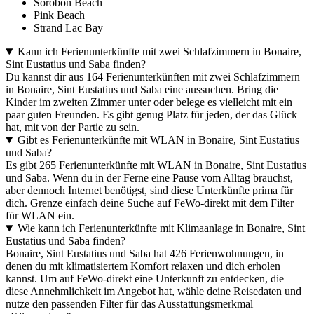
Sorobon Beach
Pink Beach
Strand Lac Bay
Kann ich Ferienunterkünfte mit zwei Schlafzimmern in Bonaire,
Sint Eustatius und Saba finden?
Du kannst dir aus 164 Ferienunterkünften mit zwei Schlafzimmern
in Bonaire, Sint Eustatius und Saba eine aussuchen. Bring die
Kinder im zweiten Zimmer unter oder belege es vielleicht mit ein
paar guten Freunden. Es gibt genug Platz für jeden, der das Glück
hat, mit von der Partie zu sein.
Gibt es Ferienunterkünfte mit WLAN in Bonaire, Sint Eustatius
und Saba?
Es gibt 265 Ferienunterkünfte mit WLAN in Bonaire, Sint Eustatius
und Saba. Wenn du in der Ferne eine Pause vom Alltag brauchst,
aber dennoch Internet benötigst, sind diese Unterkünfte prima für
dich. Grenze einfach deine Suche auf FeWo-direkt mit dem Filter
für WLAN ein.
Wie kann ich Ferienunterkünfte mit Klimaanlage in Bonaire, Sint
Eustatius und Saba finden?
Bonaire, Sint Eustatius und Saba hat 426 Ferienwohnungen, in
denen du mit klimatisiertem Komfort relaxen und dich erholen
kannst. Um auf FeWo-direkt eine Unterkunft zu entdecken, die
diese Annehmlichkeit im Angebot hat, wähle deine Reisedaten und
nutze den passenden Filter für das Ausstattungsmerkmal