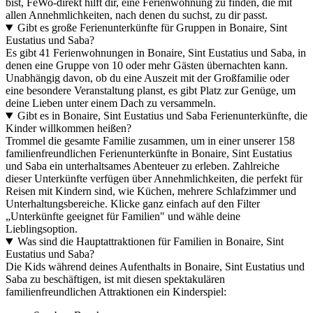
bist, FeWo-direkt hilft dir, eine Ferienwohnung zu finden, die mit
allen Annehmlichkeiten, nach denen du suchst, zu dir passt.
Gibt es große Ferienunterkünfte für Gruppen in Bonaire, Sint
Eustatius und Saba?
Es gibt 41 Ferienwohnungen in Bonaire, Sint Eustatius und Saba, in
denen eine Gruppe von 10 oder mehr Gästen übernachten kann.
Unabhängig davon, ob du eine Auszeit mit der Großfamilie oder
eine besondere Veranstaltung planst, es gibt Platz zur Genüge, um
deine Lieben unter einem Dach zu versammeln.
Gibt es in Bonaire, Sint Eustatius und Saba Ferienunterkünfte, die
Kinder willkommen heißen?
Trommel die gesamte Familie zusammen, um in einer unserer 158
familienfreundlichen Ferienunterkünfte in Bonaire, Sint Eustatius
und Saba ein unterhaltsames Abenteuer zu erleben. Zahlreiche
dieser Unterkünfte verfügen über Annehmlichkeiten, die perfekt für
Reisen mit Kindern sind, wie Küchen, mehrere Schlafzimmer und
Unterhaltungsbereiche. Klicke ganz einfach auf den Filter
„Unterkünfte geeignet für Familien" und wähle deine
Lieblingsoption.
Was sind die Hauptattraktionen für Familien in Bonaire, Sint
Eustatius und Saba?
Die Kids während deines Aufenthalts in Bonaire, Sint Eustatius und
Saba zu beschäftigen, ist mit diesen spektakulären
familienfreundlichen Attraktionen ein Kinderspiel: