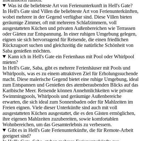
Was ist die beliebteste Art von Ferienunterkunft in Hell's Gate?
In Hell's Gate sind Villen die beliebteste Art von Ferienunterkünften,
wobei mehrere in der Gegend verfügbar sind. Diese Villen bieten
geräumige Zimmer, oft mit mehreren Schlafzimmern, voll
ausgestatteten Küchen und privaten Außenbereichen wie Terrassen
oder Gärten zur Entspannung. In einer ruhigen Umgebung gelegen,
eignen sie sich hervorragend für Reisende, die einen friedlichen
Rückzugsort suchen und gleichzeitig die natürliche Schönheit von
Saba genießen möchten.
Kann ich in Hell's Gate ein Ferienhaus mit Pool oder Whirlpool
mieten?
In Hell's Gate, Saba, gibt es mehrere Ferienhäuser mit Pools und
Whirlpools, was es zu einem attraktiven Ziel für Erholungssuchende
macht. Diese malerische Gegend bietet eine ruhige Umgebung, ideal
zum Entspannen und Genießen des atemberaubenden Blicks auf das
Karibische Meer. Reisende können Annehmlichkeiten wie private
Swimmingpools, Whirlpools und geräumige Außenbereiche
erwarten, die sich ideal zum Sonnenbaden oder für Mahlzeiten im
Freien eignen. Viele dieser Unterkünfte sind auch mit voll
ausgestatteten Küchen ausgestattet, die es den Gästen ermöglichen,
ihre eigenen Mahlzeiten zuzubereiten, sowie komfortablen
Wohnbereichen, um das Gesamterlebnis zu verbessern.
Gibt es in Hell's Gate Ferienunterkünfte, die für Remote-Arbeit
geeignet sind?