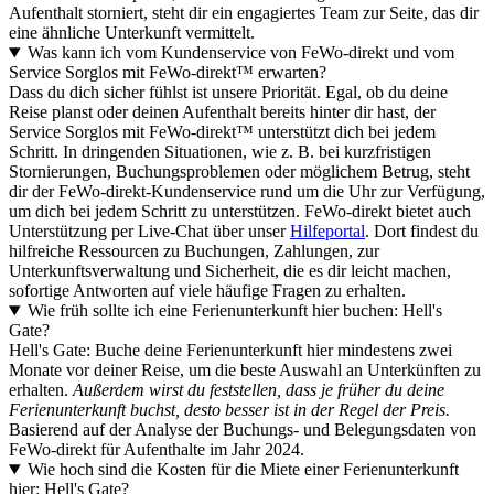
Aufenthalt storniert, steht dir ein engagiertes Team zur Seite, das dir
eine ähnliche Unterkunft vermittelt.
Was kann ich vom Kundenservice von FeWo-direkt und vom
Service Sorglos mit FeWo-direkt™ erwarten?
Dass du dich sicher fühlst ist unsere Priorität. Egal, ob du deine
Reise planst oder deinen Aufenthalt bereits hinter dir hast, der
Service Sorglos mit FeWo-direkt™ unterstützt dich bei jedem
Schritt. In dringenden Situationen, wie z. B. bei kurzfristigen
Stornierungen, Buchungsproblemen oder möglichem Betrug, steht
dir der FeWo-direkt-Kundenservice rund um die Uhr zur Verfügung,
um dich bei jedem Schritt zu unterstützen. FeWo-direkt bietet auch
Unterstützung per Live-Chat über unser
Hilfeportal
. Dort findest du
hilfreiche Ressourcen zu Buchungen, Zahlungen, zur
Unterkunftsverwaltung und Sicherheit, die es dir leicht machen,
sofortige Antworten auf viele häufige Fragen zu erhalten.
Wie früh sollte ich eine Ferienunterkunft hier buchen: Hell's
Gate?
Hell's Gate: Buche deine Ferienunterkunft hier mindestens zwei
Monate vor deiner Reise, um die beste Auswahl an Unterkünften zu
erhalten.
Außerdem wirst du feststellen, dass je früher du deine
Ferienunterkunft buchst, desto besser ist in der Regel der Preis.
Basierend auf der Analyse der Buchungs- und Belegungsdaten von
FeWo-direkt für Aufenthalte im Jahr 2024.
Wie hoch sind die Kosten für die Miete einer Ferienunterkunft
hier: Hell's Gate?