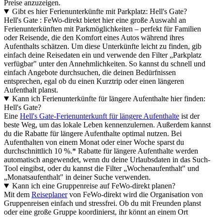
Preise anzuzeigen.
Gibt es hier Ferienunterkünfte mit Parkplatz: Hell's Gate?
Hell's Gate : FeWo-direkt bietet hier eine große Auswahl an
Ferienunterkünften mit Parkmöglichkeiten – perfekt für Familien
oder Reisende, die den Komfort eines Autos während ihres
Aufenthalts schätzen. Um diese Unterkünfte leicht zu finden, gib
einfach deine Reisedaten ein und verwende den Filter „Parkplatz
verfügbar" unter den Annehmlichkeiten. So kannst du schnell und
einfach Angebote durchsuchen, die deinen Bedürfnissen
entsprechen, egal ob du einen Kurztrip oder einen längeren
Aufenthalt planst.
Kann ich Ferienunterkünfte für längere Aufenthalte hier finden:
Hell's Gate?
Eine
Hell's Gate-Ferienunterkunft für längere Aufenthalte
ist der
beste Weg, um das lokale Leben kennenzulernen. Außerdem kannst
du die Rabatte für längere Aufenthalte optimal nutzen. Bei
Aufenthalten von einem Monat oder einer Woche sparst du
durchschnittlich 10 %.* Rabatte für längere Aufenthalte werden
automatisch angewendet, wenn du deine Urlaubsdaten in das Such-
Tool eingibst, oder du kannst die Filter „Wochenaufenthalt" und
„Monatsaufenthalt" in deiner Suche verwenden.
Kann ich eine Gruppenreise auf FeWo-direkt planen?
Mit dem
Reiseplaner
von FeWo-direkt wird die Organisation von
Gruppenreisen einfach und stressfrei. Ob du mit Freunden planst
oder eine große Gruppe koordinierst, ihr könnt an einem Ort