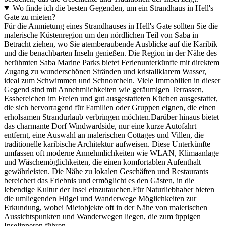
Wo finde ich die besten Gegenden, um ein Strandhaus in Hell's
Gate zu mieten?
Für die Anmietung eines Strandhauses in Hell's Gate sollten Sie die
malerische Küstenregion um den nördlichen Teil von Saba in
Betracht ziehen, wo Sie atemberaubende Ausblicke auf die Karibik
und die benachbarten Inseln genießen. Die Region in der Nähe des
berühmten Saba Marine Parks bietet Ferienunterkünfte mit direktem
Zugang zu wunderschönen Stränden und kristallklarem Wasser,
ideal zum Schwimmen und Schnorcheln. Viele Immobilien in dieser
Gegend sind mit Annehmlichkeiten wie geräumigen Terrassen,
Essbereichen im Freien und gut ausgestatteten Küchen ausgestattet,
die sich hervorragend für Familien oder Gruppen eignen, die einen
erholsamen Strandurlaub verbringen möchten.Darüber hinaus bietet
das charmante Dorf Windwardside, nur eine kurze Autofahrt
entfernt, eine Auswahl an malerischen Cottages und Villen, die
traditionelle karibische Architektur aufweisen. Diese Unterkünfte
umfassen oft moderne Annehmlichkeiten wie WLAN, Klimaanlage
und Wäschemöglichkeiten, die einen komfortablen Aufenthalt
gewährleisten. Die Nähe zu lokalen Geschäften und Restaurants
bereichert das Erlebnis und ermöglicht es den Gästen, in die
lebendige Kultur der Insel einzutauchen.Für Naturliebhaber bieten
die umliegenden Hügel und Wanderwege Möglichkeiten zur
Erkundung, wobei Mietobjekte oft in der Nähe von malerischen
Aussichtspunkten und Wanderwegen liegen, die zum üppigen
Inselinneren führen.