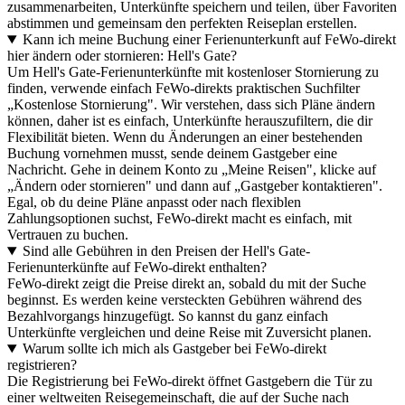
zusammenarbeiten, Unterkünfte speichern und teilen, über Favoriten
abstimmen und gemeinsam den perfekten Reiseplan erstellen.
Kann ich meine Buchung einer Ferienunterkunft auf FeWo-direkt
hier ändern oder stornieren: Hell's Gate?
Um Hell's Gate-Ferienunterkünfte mit kostenloser Stornierung zu
finden, verwende einfach FeWo-direkts praktischen Suchfilter
„Kostenlose Stornierung". Wir verstehen, dass sich Pläne ändern
können, daher ist es einfach, Unterkünfte herauszufiltern, die dir
Flexibilität bieten. Wenn du Änderungen an einer bestehenden
Buchung vornehmen musst, sende deinem Gastgeber eine
Nachricht. Gehe in deinem Konto zu „Meine Reisen", klicke auf
„Ändern oder stornieren" und dann auf „Gastgeber kontaktieren".
Egal, ob du deine Pläne anpasst oder nach flexiblen
Zahlungsoptionen suchst, FeWo-direkt macht es einfach, mit
Vertrauen zu buchen.
Sind alle Gebühren in den Preisen der Hell's Gate-
Ferienunterkünfte auf FeWo-direkt enthalten?
FeWo-direkt zeigt die Preise direkt an, sobald du mit der Suche
beginnst. Es werden keine versteckten Gebühren während des
Bezahlvorgangs hinzugefügt. So kannst du ganz einfach
Unterkünfte vergleichen und deine Reise mit Zuversicht planen.
Warum sollte ich mich als Gastgeber bei FeWo-direkt
registrieren?
Die Registrierung bei FeWo-direkt öffnet Gastgebern die Tür zu
einer weltweiten Reisegemeinschaft, die auf der Suche nach