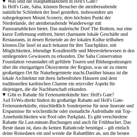
Was sind die Hauptattraktionen in Hell's Gate?
In Hell's Gate, Saba, können Besucher die atemberaubende
natürliche Schönheit der Insel genießen, insbesondere am
nahegelegenen Mount Scenery, dem höchsten Punkt der
Niederlande, der atemberaubende Wanderwege mit
Panoramablicken bietet. Das malerische Dorf The Bottom, nur eine
kurze Entfernung entfernt, bietet charmante lokale Geschäfte und
Restaurants, in denen Reisende an der lokalen Kultur teilhaben
können.Die Insel ist auch bekannt für ihre Tauchplätze, mit
Möglichkeiten, lebendige Korallenriffe und Meereslebewesen in den
umliegenden Gewässern zu erkunden. Die Saba Conservation
Foundation veranstaltet oft geführte Touren und Bildungssitzungen
über die einzigartigen Ökosysteme der Region, was sie zu einem
großartigen Ort für Naturbegeisterte macht.Darüber hinaus ist die
lokale Architektur mit ihren farbenfrohen Häusern und dem
traditionellen karibischen Charme ein reizvoller Aspekt für
diejenigen, die die Nachbarschaft erkunden.
Gibt es Rabatte für Ferienunterkünfte hier: Hell's Gate?
Auf FeWo-direkt findest du großartige Rabatte auf Hell's Gate-
Ferienunterkünfte, einschließlich Sonderpreise für neue Inserate und
Ersparnisse für wöchentliche oder monatliche Aufenthalte mit Top-
Annehmlichkeiten wie Pool oder Parkplatz. Es gibt verschiedene
Rabatte für Last-minute-Buchungen und auch für Frühbucher. Das
Beste daran ist, dass du keinen Rabattcode benötigst – gib einfach
deine Reisedaten ein und wende die Rabattfilter an, um die besten