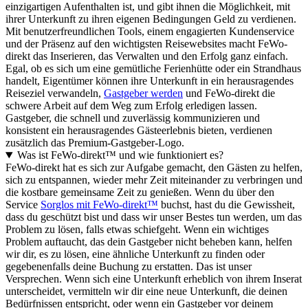
einzigartigen Aufenthalten ist, und gibt ihnen die Möglichkeit, mit
ihrer Unterkunft zu ihren eigenen Bedingungen Geld zu verdienen.
Mit benutzerfreundlichen Tools, einem engagierten Kundenservice
und der Präsenz auf den wichtigsten Reisewebsites macht FeWo-
direkt das Inserieren, das Verwalten und den Erfolg ganz einfach.
Egal, ob es sich um eine gemütliche Ferienhütte oder ein Strandhaus
handelt, Eigentümer können ihre Unterkunft in ein herausragendes
Reiseziel verwandeln,
Gastgeber werden
und FeWo-direkt die
schwere Arbeit auf dem Weg zum Erfolg erledigen lassen.
Gastgeber, die schnell und zuverlässig kommunizieren und
konsistent ein herausragendes Gästeerlebnis bieten, verdienen
zusätzlich das Premium-Gastgeber-Logo.
Was ist FeWo-direkt™ und wie funktioniert es?
FeWo-direkt hat es sich zur Aufgabe gemacht, den Gästen zu helfen,
sich zu entspannen, wieder mehr Zeit miteinander zu verbringen und
die kostbare gemeinsame Zeit zu genießen. Wenn du über den
Service
Sorglos mit FeWo-direkt™
buchst, hast du die Gewissheit,
dass du geschützt bist und dass wir unser Bestes tun werden, um das
Problem zu lösen, falls etwas schiefgeht. Wenn ein wichtiges
Problem auftaucht, das dein Gastgeber nicht beheben kann, helfen
wir dir, es zu lösen, eine ähnliche Unterkunft zu finden oder
gegebenenfalls deine Buchung zu erstatten. Das ist unser
Versprechen. Wenn sich eine Unterkunft erheblich von ihrem Inserat
unterscheidet, vermitteln wir dir eine neue Unterkunft, die deinen
Bedürfnissen entspricht, oder wenn ein Gastgeber vor deinem