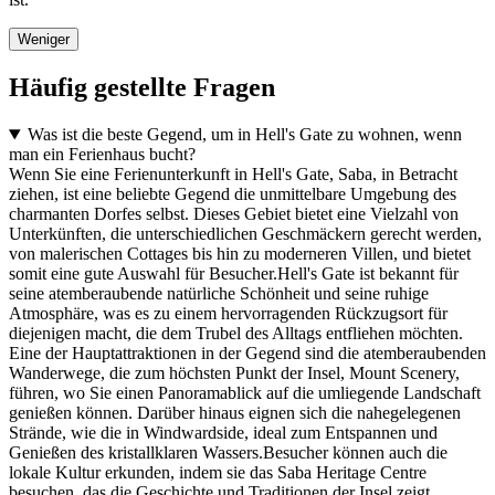
Weniger
Häufig gestellte Fragen
Was ist die beste Gegend, um in Hell's Gate zu wohnen, wenn
man ein Ferienhaus bucht?
Wenn Sie eine Ferienunterkunft in Hell's Gate, Saba, in Betracht
ziehen, ist eine beliebte Gegend die unmittelbare Umgebung des
charmanten Dorfes selbst. Dieses Gebiet bietet eine Vielzahl von
Unterkünften, die unterschiedlichen Geschmäckern gerecht werden,
von malerischen Cottages bis hin zu moderneren Villen, und bietet
somit eine gute Auswahl für Besucher.Hell's Gate ist bekannt für
seine atemberaubende natürliche Schönheit und seine ruhige
Atmosphäre, was es zu einem hervorragenden Rückzugsort für
diejenigen macht, die dem Trubel des Alltags entfliehen möchten.
Eine der Hauptattraktionen in der Gegend sind die atemberaubenden
Wanderwege, die zum höchsten Punkt der Insel, Mount Scenery,
führen, wo Sie einen Panoramablick auf die umliegende Landschaft
genießen können. Darüber hinaus eignen sich die nahegelegenen
Strände, wie die in Windwardside, ideal zum Entspannen und
Genießen des kristallklaren Wassers.Besucher können auch die
lokale Kultur erkunden, indem sie das Saba Heritage Centre
besuchen, das die Geschichte und Traditionen der Insel zeigt.