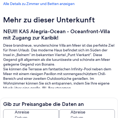
Alle Details zu Zimmer und Betten anzeigen
Mehr zu dieser Unterkunft
NEU!!! KAS Alegria-Ocean - Oceanfront-Villa
mit Zugang zur Karibik!
Diese brandneue, wunderschöne Villa am Meer ist das perfekte Ziel
für Ihren Urlaub. Das moderne Haus befindet sich im Süden der
Insel in „Belnem“ im bekannten Viertel „Punt Vierkant“. Diese
Gegend gilt allgemein als die luxuriöseste und schönste am Meer
gelegene Gegend von Bonaire.
Sie können die Terrasse am fantastischen Infinity-Pool neben dem
Meer mit einem riesigen Pavillon mit sonnengeschütztem Chill-
Bereich und einer zweiten Outdoorküche genießen. Im
Wohnzimmer können Sie sich entspannen, indem Sie Ihre eigene
Musik über eine große JBL-Box streamen.
Die Villa bietet Ihnen den besten Blick auf Bonaire. Blick über das
strahlende Meer, Klein Bonaire, die Bucht von Kralendijk und die
Salzhügel. Essen Sie zu Abend und trinken Sie ein Glas Wein,
Gib zur Preisangabe die Daten an
während Sie den Sonnenuntergang beobachten. Die Chancen
stehen gut, dass Sie sogar eine Gruppe Delfine vorbeischwimmen
Anreise
Abreise
sehen. Nutzen Sie den direkten Zugang zum karibischen Meer, um