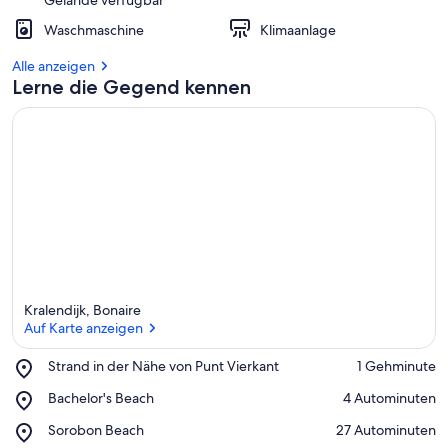
Gelände verfügbar
d
i
Waschmaschine
Klimaanlage
e
s
Alle anzeigen
e
Lerne die Gegend kennen
r
G
e
g
e
n
d
Kralendijk, Bonaire
Auf Karte anzeigen
Place,
Strand in der Nähe von Punt Vierkant
‪1 Gehminute‬
Strand
Auf Karte anzeigen
Place,
Bachelor's Beach
‪4 Autominuten‬
in
Bachelor's
der
Place,
Sorobon Beach
‪27 Autominuten‬
Beach
Nähe
Sorobon