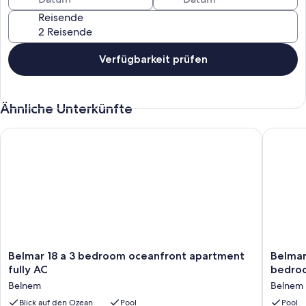
jederzeit ins Wasser zu gelangen.
Reisende
Verfügbarkeit prüfen
Ähnliche Unterkünfte
Belmar 18 a 3 bedroom oceanfront apartment fully AC
Belmar o
Belmar
Belmar
Belmar 18 a 3 bedroom oceanfront apartment
Belmar
18
oceanfr
fully AC
bedroo
a
penthou
Belnem
Belnem
3
22
bedroom
Blick auf den Ozean
Pool
,
Pool