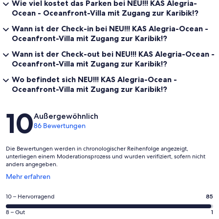
Wie viel kostet das Parken bei NEU!!! KAS Alegria-
Ocean - Oceanfront-Villa mit Zugang zur Karibik!?
Wann ist der Check-in bei NEU!!! KAS Alegria-Ocean -
Oceanfront-Villa mit Zugang zur Karibik!?
Wann ist der Check-out bei NEU!!! KAS Alegria-Ocean -
Oceanfront-Villa mit Zugang zur Karibik!?
Wo befindet sich NEU!!! KAS Alegria-Ocean -
Oceanfront-Villa mit Zugang zur Karibik!?
Bewertungen
10
Außergewöhnlich
86 Bewertungen
Die Bewertungen werden in chronologischer Reihenfolge angezeigt,
unterliegen einem Moderationsprozess und wurden verifiziert, sofern nicht
anders angegeben.
Wird
Mehr erfahren
in
einem
85
10 – Hervorragend
85
neuen
von
Fenster
1
8 – Gut
1
insgesamt