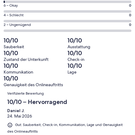
geöffnet
von
86
0
6 – Okay
0
insgesamt
Gästebewertungen
von
86
0
4 – Schlecht
0
haben
insgesamt
Gästebewertungen
von
eine
86
0
2 – Ungenügend
0
haben
insgesamt
Bewertung
Gästebewertungen
von
eine
86
von
haben
insgesamt
10/10
10/10
Bewertung
Gästebewertungen
10
eine
86
von
haben
Sauberkeit
Ausstattung
-
Bewertung
Gästebewertungen
10/10
10/10
8
eine
Hervorragend
von
haben
-
Bewertung
Zustand der Unterkunft
Check-in
6
eine
10/10
10/10
Gut
von
-
Bewertung
4
Kommunikation
Lage
Okay
von
10/10
-
2
Schlecht
Genauigkeit des Onlineauftritts
-
Bewertungen
Verifizierte Bewertung
Ungenügend
10/10 – Hervorragend
Daniel J.
24. Mai 2026
Gut: Sauberkeit, Check-in, Kommunikation, Lage und Genauigkeit
des Onlineauftritts