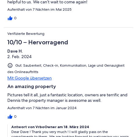
helpful to us. We can’t wait to come again!
Aufenthalt von 7 Nächten im Mai 2025
0
Verifizierte Bewertung
10/10 – Hervorragend
Dave H.
2. Feb. 2024
Gut: Sauberkeit, Check-in, Kommunikation, Lage und Genauigkeit
des Onlineauftritts
Mit Google übersetzen
An amazing property
Pictures tell it all, just a fantastic location, owners are terrific and
Dennis the property manager is awesome as well.
Aufenthalt von 7 Nächten im Januar 2024
0
Antwort von VrboOwner am 18. März 2024
Dear Dave ! Thank you very much ! I will gladly pass on the
compliments to them. We are looking forward to welcoming you again