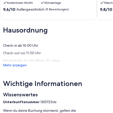
Kostenloses WLAN
Klimaanlage
Wasch
oceanfront
luxurieu
apartment
3
9.6
9.8
9,6/10
9,8/10
Außergewöhnlich
(5 Bewertungen)
fully
bedroo
von
von
AC
penthou
10,
10,
Belnem
,
Außergewöhnlich,
Außerge
fully
(5
(7
Hausordnung
AC
Bewertungen)
Bewert
Belnem
Check-in ab 16:00 Uhr
Check-out vor 11:00 Uhr
Mindestalter für die Miete: 23 Jahre
Mehr anzeigen
Wichtige Informationen
Wissenswertes
Unterkunftsnummer
1615723vb
Wenn du deine Buchung stornierst, gelten die