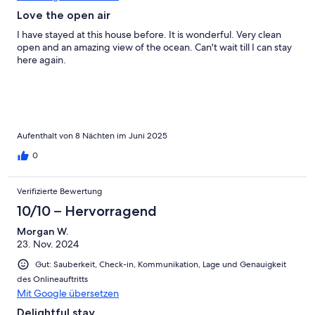
away), hooks in the showers. There are no doors on the
Love the open air
bathrooms, which wasn't a problem for us, but could be
I have stayed at this house before. It is wonderful. Very clean
awkward for some. We loved watching the sunset every night
open and an amazing view of the ocean. Can't wait till I can stay
from the downstairs deck. We've already convinced friends to
here again.
return with us next year. Highly recommend Bonaire and highly
recommend this property!
Aufenthalt von 8 Nächten im Juni 2025
0
Verifizierte Bewertung
10/10 – Hervorragend
Morgan W.
23. Nov. 2024
Gut: Sauberkeit, Check-in, Kommunikation, Lage und Genauigkeit
des Onlineauftritts
Mit Google übersetzen
Delightful stay