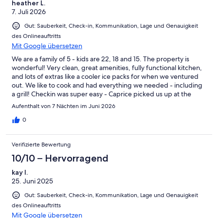
heather L.
7. Juli 2026
Gut: Sauberkeit, Check-in, Kommunikation, Lage und Genauigkeit
des Onlineauftritts
Mit Google übersetzen
We are a family of 5 - kids are 22, 18 and 15. The property is
wonderful! Very clean, great amenities, fully functional kitchen,
and lots of extras like a cooler ice packs for when we ventured
out. We like to cook and had everything we needed - including
a grill! Checkin was super easy - Caprice picked us up at the
airport. The truck that came with the house was priceless! We
Aufenthalt von 7 Nächten im Juni 2026
were able to see remote areas that you can only get to with a
truck. The pool was wonderful. The opportunity to use the
0
ladder on the seawall to climb down and snorkel was incredible!
We visited many dive sites around the island during our week
Verifizierte Bewertung
there and determined that we had the best experiences right
off the back of the house, including seeing two octopuses and
10/10 – Hervorragend
daily visits from turtles. The house is open and sometimes we
kay l.
had pesky birds fly in to steal tomatoes (lol). My only
25. Juni 2025
suggestions for improvements are as follows: dryer to go with
the washer as it takes too long to airdry the beach towels and
Gut: Sauberkeit, Check-in, Kommunikation, Lage und Genauigkeit
our clothes, more ceiling fans in the non-airconditioned parts of
des Onlineauftritts
the house (living/dining room) and one down on the deck above
Mit Google übersetzen
the dining table (to help keep the air moving and keep the bugs