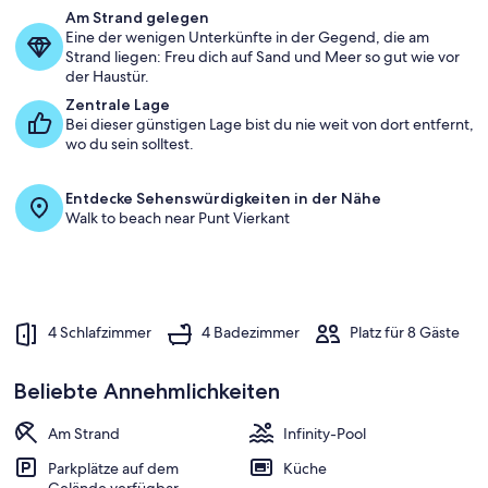
Am Strand gelegen
d
Eine der wenigen Unterkünfte in der Gegend, die am
e
Strand liegen: Freu dich auf Sand und Meer so gut wie vor
r
der Haustür.
G
Zentrale Lage
ä
Bei dieser günstigen Lage bist du nie weit von dort entfernt,
s
wo du sein solltest.
t
e
Entdecke Sehenswürdigkeiten in der Nähe
b
Walk to beach near Punt Vierkant
e
w
e
r
t
u
4 Schlafzimmer
4 Badezimmer
Platz für 8 Gäste
n
g
e
Beliebte Annehmlichkeiten
n
Am Strand
Infinity-Pool
i
n
Parkplätze auf dem
Küche