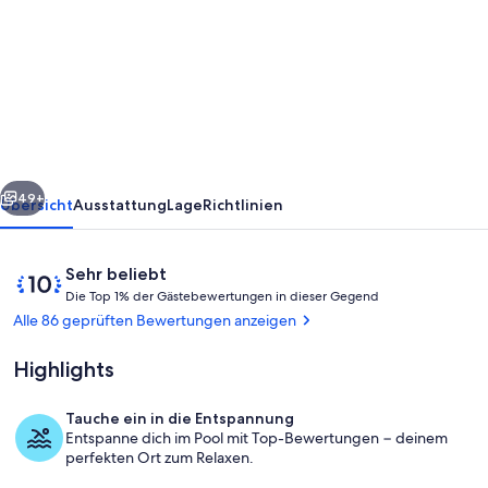
NEU!!!
KAS
Alegria-
Ocean
-
Oceanfront-
rück
Weiter
Villa
49+
Übersicht
Ausstattung
Lage
Richtlinien
mit
Zugang
Bewertungen
10
Sehr beliebt
zur
D
von
Die Top 1% der Gästebewertungen in dieser Gegend
i
10,
Alle 86 geprüften Bewertungen anzeigen
Karibik!
e
Sehr
beliebt
Highlights
T
o
p
Tauche ein in die Entspannung
Strand
Entspanne dich im Pool mit Top-Bewertungen − deinem
1
perfekten Ort zum Relaxen.
%