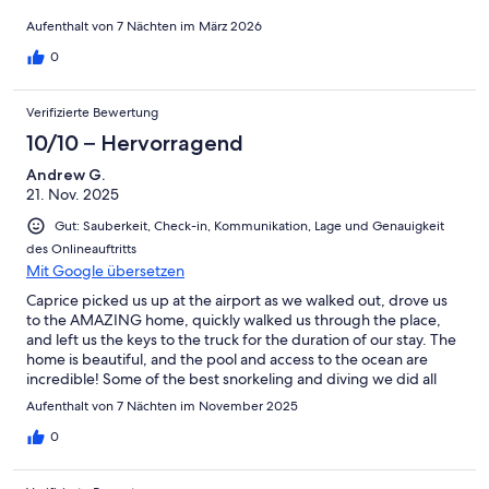
helped make our girls trip just fabulous.The truck rental is an
added bonus! From all our trips- Bonaire has won our s and we
Aufenthalt von 7 Nächten im März 2026
will be back next year!
0
Verifizierte Bewertung
10/10 – Hervorragend
Andrew G.
21. Nov. 2025
Gut: Sauberkeit, Check-in, Kommunikation, Lage und Genauigkeit
des Onlineauftritts
Mit Google übersetzen
Caprice picked us up at the airport as we walked out, drove us
to the AMAZING home, quickly walked us through the place,
and left us the keys to the truck for the duration of our stay. The
home is beautiful, and the pool and access to the ocean are
incredible! Some of the best snorkeling and diving we did all
week was right off the back of the house!
Aufenthalt von 7 Nächten im November 2025
0