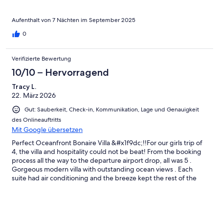
Aufenthalt von 7 Nächten im September 2025
0
Verifizierte Bewertung
10/10 – Hervorragend
Tracy L.
22. März 2026
Gut: Sauberkeit, Check-in, Kommunikation, Lage und Genauigkeit
des Onlineauftritts
Mit Google übersetzen
Perfect Oceanfront Bonaire Villa &#x1f9dc;!!For our girls trip of
4, the villa and hospitality could not be beat! From the booking
process all the way to the departure airport drop, all was 5 .
Gorgeous modern villa with outstanding ocean views . Each
suite had air conditioning and the breeze kept the rest of the
villa very comfortable. The pool was Amazing and we had all
sorts of welcoming sea life in view from the sea turtles, flying
flamingos, pelicans, amongst others :). The Location was just
perfect amd near to everything. The hosts were so great and