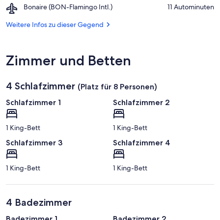
von
Airport,
Bonaire (BON-Flamingo Intl.)
‪11 Autominuten‬
Beach
Punt
Bonaire
Vierkant
(BON-
Weitere Infos zu dieser Gegend
Flamingo
Intl.)
Zimmer und Betten
4 Schlafzimmer
(Platz für 8 Personen)
Schlafzimmer 1
Schlafzimmer 2
1 King-Bett
1 King-Bett
Schlafzimmer 3
Schlafzimmer 4
1 King-Bett
1 King-Bett
4 Badezimmer
Badezimmer 1
Badezimmer 2