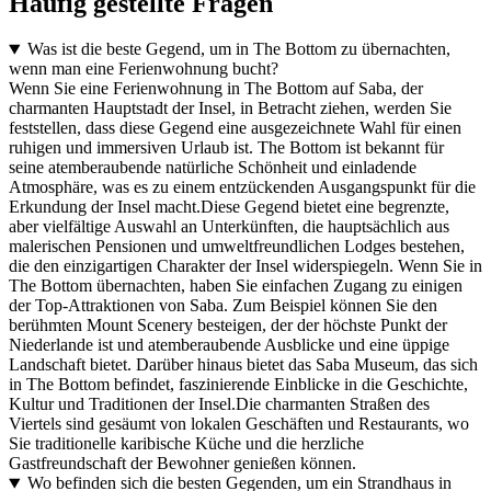
Häufig gestellte Fragen
Was ist die beste Gegend, um in The Bottom zu übernachten,
wenn man eine Ferienwohnung bucht?
Wenn Sie eine Ferienwohnung in The Bottom auf Saba, der
charmanten Hauptstadt der Insel, in Betracht ziehen, werden Sie
feststellen, dass diese Gegend eine ausgezeichnete Wahl für einen
ruhigen und immersiven Urlaub ist. The Bottom ist bekannt für
seine atemberaubende natürliche Schönheit und einladende
Atmosphäre, was es zu einem entzückenden Ausgangspunkt für die
Erkundung der Insel macht.Diese Gegend bietet eine begrenzte,
aber vielfältige Auswahl an Unterkünften, die hauptsächlich aus
malerischen Pensionen und umweltfreundlichen Lodges bestehen,
die den einzigartigen Charakter der Insel widerspiegeln. Wenn Sie in
The Bottom übernachten, haben Sie einfachen Zugang zu einigen
der Top-Attraktionen von Saba. Zum Beispiel können Sie den
berühmten Mount Scenery besteigen, der der höchste Punkt der
Niederlande ist und atemberaubende Ausblicke und eine üppige
Landschaft bietet. Darüber hinaus bietet das Saba Museum, das sich
in The Bottom befindet, faszinierende Einblicke in die Geschichte,
Kultur und Traditionen der Insel.Die charmanten Straßen des
Viertels sind gesäumt von lokalen Geschäften und Restaurants, wo
Sie traditionelle karibische Küche und die herzliche
Gastfreundschaft der Bewohner genießen können.
Wo befinden sich die besten Gegenden, um ein Strandhaus in