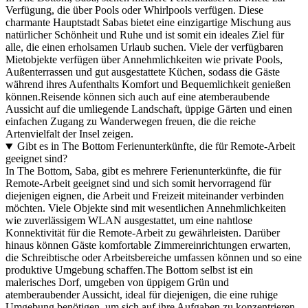
Verfügung, die über Pools oder Whirlpools verfügen. Diese
charmante Hauptstadt Sabas bietet eine einzigartige Mischung aus
natürlicher Schönheit und Ruhe und ist somit ein ideales Ziel für
alle, die einen erholsamen Urlaub suchen. Viele der verfügbaren
Mietobjekte verfügen über Annehmlichkeiten wie private Pools,
Außenterrassen und gut ausgestattete Küchen, sodass die Gäste
während ihres Aufenthalts Komfort und Bequemlichkeit genießen
können.Reisende können sich auch auf eine atemberaubende
Aussicht auf die umliegende Landschaft, üppige Gärten und einen
einfachen Zugang zu Wanderwegen freuen, die die reiche
Artenvielfalt der Insel zeigen.
Gibt es in The Bottom Ferienunterkünfte, die für Remote-Arbeit
geeignet sind?
In The Bottom, Saba, gibt es mehrere Ferienunterkünfte, die für
Remote-Arbeit geeignet sind und sich somit hervorragend für
diejenigen eignen, die Arbeit und Freizeit miteinander verbinden
möchten. Viele Objekte sind mit wesentlichen Annehmlichkeiten
wie zuverlässigem WLAN ausgestattet, um eine nahtlose
Konnektivität für die Remote-Arbeit zu gewährleisten. Darüber
hinaus können Gäste komfortable Zimmereinrichtungen erwarten,
die Schreibtische oder Arbeitsbereiche umfassen können und so eine
produktive Umgebung schaffen.The Bottom selbst ist ein
malerisches Dorf, umgeben von üppigem Grün und
atemberaubender Aussicht, ideal für diejenigen, die eine ruhige
Umgebung benötigen, um sich auf ihre Aufgaben zu konzentrieren.