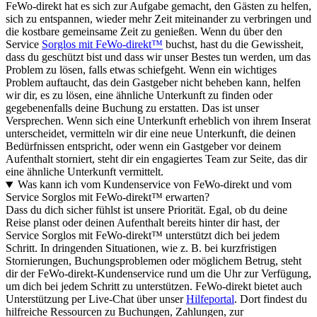
FeWo-direkt hat es sich zur Aufgabe gemacht, den Gästen zu helfen,
sich zu entspannen, wieder mehr Zeit miteinander zu verbringen und
die kostbare gemeinsame Zeit zu genießen. Wenn du über den
Service
Sorglos mit FeWo-direkt™
buchst, hast du die Gewissheit,
dass du geschützt bist und dass wir unser Bestes tun werden, um das
Problem zu lösen, falls etwas schiefgeht. Wenn ein wichtiges
Problem auftaucht, das dein Gastgeber nicht beheben kann, helfen
wir dir, es zu lösen, eine ähnliche Unterkunft zu finden oder
gegebenenfalls deine Buchung zu erstatten. Das ist unser
Versprechen. Wenn sich eine Unterkunft erheblich von ihrem Inserat
unterscheidet, vermitteln wir dir eine neue Unterkunft, die deinen
Bedürfnissen entspricht, oder wenn ein Gastgeber vor deinem
Aufenthalt storniert, steht dir ein engagiertes Team zur Seite, das dir
eine ähnliche Unterkunft vermittelt.
Was kann ich vom Kundenservice von FeWo-direkt und vom
Service Sorglos mit FeWo-direkt™ erwarten?
Dass du dich sicher fühlst ist unsere Priorität. Egal, ob du deine
Reise planst oder deinen Aufenthalt bereits hinter dir hast, der
Service Sorglos mit FeWo-direkt™ unterstützt dich bei jedem
Schritt. In dringenden Situationen, wie z. B. bei kurzfristigen
Stornierungen, Buchungsproblemen oder möglichem Betrug, steht
dir der FeWo-direkt-Kundenservice rund um die Uhr zur Verfügung,
um dich bei jedem Schritt zu unterstützen. FeWo-direkt bietet auch
Unterstützung per Live-Chat über unser
Hilfeportal
. Dort findest du
hilfreiche Ressourcen zu Buchungen, Zahlungen, zur