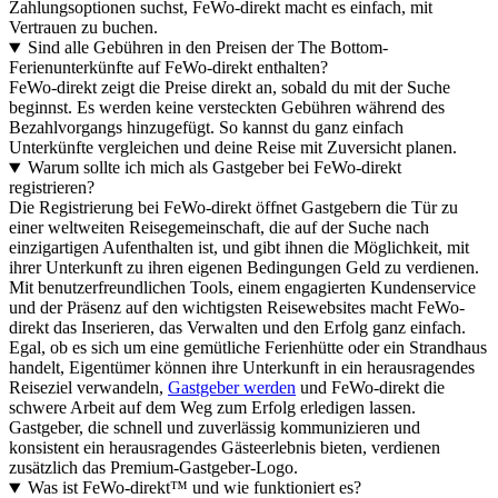
Zahlungsoptionen suchst, FeWo-direkt macht es einfach, mit
Vertrauen zu buchen.
Sind alle Gebühren in den Preisen der The Bottom-
Ferienunterkünfte auf FeWo-direkt enthalten?
FeWo-direkt zeigt die Preise direkt an, sobald du mit der Suche
beginnst. Es werden keine versteckten Gebühren während des
Bezahlvorgangs hinzugefügt. So kannst du ganz einfach
Unterkünfte vergleichen und deine Reise mit Zuversicht planen.
Warum sollte ich mich als Gastgeber bei FeWo-direkt
registrieren?
Die Registrierung bei FeWo-direkt öffnet Gastgebern die Tür zu
einer weltweiten Reisegemeinschaft, die auf der Suche nach
einzigartigen Aufenthalten ist, und gibt ihnen die Möglichkeit, mit
ihrer Unterkunft zu ihren eigenen Bedingungen Geld zu verdienen.
Mit benutzerfreundlichen Tools, einem engagierten Kundenservice
und der Präsenz auf den wichtigsten Reisewebsites macht FeWo-
direkt das Inserieren, das Verwalten und den Erfolg ganz einfach.
Egal, ob es sich um eine gemütliche Ferienhütte oder ein Strandhaus
handelt, Eigentümer können ihre Unterkunft in ein herausragendes
Reiseziel verwandeln,
Gastgeber werden
und FeWo-direkt die
schwere Arbeit auf dem Weg zum Erfolg erledigen lassen.
Gastgeber, die schnell und zuverlässig kommunizieren und
konsistent ein herausragendes Gästeerlebnis bieten, verdienen
zusätzlich das Premium-Gastgeber-Logo.
Was ist FeWo-direkt™ und wie funktioniert es?