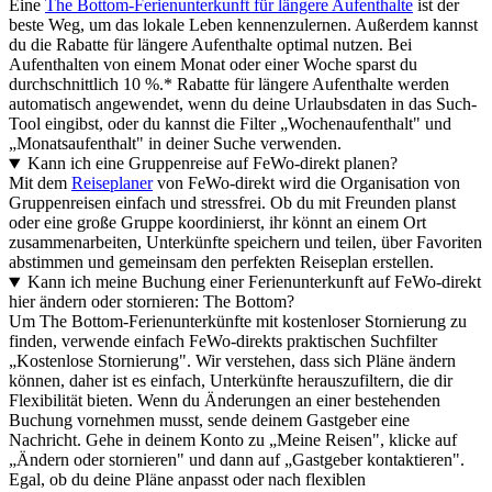
Eine
The Bottom-Ferienunterkunft für längere Aufenthalte
ist der
beste Weg, um das lokale Leben kennenzulernen. Außerdem kannst
du die Rabatte für längere Aufenthalte optimal nutzen. Bei
Aufenthalten von einem Monat oder einer Woche sparst du
durchschnittlich 10 %.* Rabatte für längere Aufenthalte werden
automatisch angewendet, wenn du deine Urlaubsdaten in das Such-
Tool eingibst, oder du kannst die Filter „Wochenaufenthalt" und
„Monatsaufenthalt" in deiner Suche verwenden.
Kann ich eine Gruppenreise auf FeWo-direkt planen?
Mit dem
Reiseplaner
von FeWo-direkt wird die Organisation von
Gruppenreisen einfach und stressfrei. Ob du mit Freunden planst
oder eine große Gruppe koordinierst, ihr könnt an einem Ort
zusammenarbeiten, Unterkünfte speichern und teilen, über Favoriten
abstimmen und gemeinsam den perfekten Reiseplan erstellen.
Kann ich meine Buchung einer Ferienunterkunft auf FeWo-direkt
hier ändern oder stornieren: The Bottom?
Um The Bottom-Ferienunterkünfte mit kostenloser Stornierung zu
finden, verwende einfach FeWo-direkts praktischen Suchfilter
„Kostenlose Stornierung". Wir verstehen, dass sich Pläne ändern
können, daher ist es einfach, Unterkünfte herauszufiltern, die dir
Flexibilität bieten. Wenn du Änderungen an einer bestehenden
Buchung vornehmen musst, sende deinem Gastgeber eine
Nachricht. Gehe in deinem Konto zu „Meine Reisen", klicke auf
„Ändern oder stornieren" und dann auf „Gastgeber kontaktieren".
Egal, ob du deine Pläne anpasst oder nach flexiblen