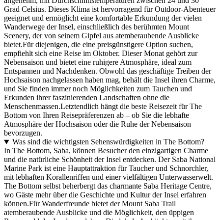
angenehm, mit Durchschnittstemperaturen zwischen 24 und 30
Grad Celsius. Dieses Klima ist hervorragend für Outdoor-Abenteuer
geeignet und ermöglicht eine komfortable Erkundung der vielen
Wanderwege der Insel, einschließlich des berühmten Mount
Scenery, der von seinem Gipfel aus atemberaubende Ausblicke
bietet.Für diejenigen, die eine preisgünstigere Option suchen,
empfiehlt sich eine Reise im Oktober. Dieser Monat gehört zur
Nebensaison und bietet eine ruhigere Atmosphäre, ideal zum
Entspannen und Nachdenken. Obwohl das geschäftige Treiben der
Hochsaison nachgelassen haben mag, behält die Insel ihren Charme,
und Sie finden immer noch Möglichkeiten zum Tauchen und
Erkunden ihrer faszinierenden Landschaften ohne die
Menschenmassen.Letztendlich hängt die beste Reisezeit für The
Bottom von Ihren Reisepräferenzen ab – ob Sie die lebhafte
Atmosphäre der Hochsaison oder die Ruhe der Nebensaison
bevorzugen.
Was sind die wichtigsten Sehenswürdigkeiten in The Bottom?
In The Bottom, Saba, können Besucher den einzigartigen Charme
und die natürliche Schönheit der Insel entdecken. Der Saba National
Marine Park ist eine Hauptattraktion für Taucher und Schnorchler,
mit lebhaften Korallenriffen und einer vielfältigen Unterwasserwelt.
The Bottom selbst beherbergt das charmante Saba Heritage Centre,
wo Gäste mehr über die Geschichte und Kultur der Insel erfahren
können.Für Wanderfreunde bietet der Mount Saba Trail
atemberaubende Ausblicke und die Möglichkeit, den üppigen