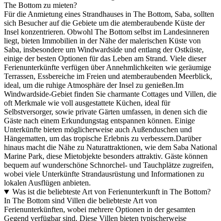
The Bottom zu mieten?
Für die Anmietung eines Strandhauses in The Bottom, Saba, sollten
sich Besucher auf die Gebiete um die atemberaubende Küste der
Insel konzentrieren. Obwohl The Bottom selbst im Landesinneren
liegt, bieten Immobilien in der Nähe der malerischen Küste von
Saba, insbesondere um Windwardside und entlang der Ostküste,
einige der besten Optionen für das Leben am Strand. Viele dieser
Ferienunterkünfte verfügen über Annehmlichkeiten wie geräumige
Terrassen, Essbereiche im Freien und atemberaubenden Meerblick,
ideal, um die ruhige Atmosphäre der Insel zu genießen.Im
Windwardside-Gebiet finden Sie charmante Cottages und Villen, die
oft Merkmale wie voll ausgestattete Küchen, ideal für
Selbstversorger, sowie private Gärten umfassen, in denen sich die
Gäste nach einem Erkundungstag entspannen können. Einige
Unterkünfte bieten möglicherweise auch Außenduschen und
Hängematten, um das tropische Erlebnis zu verbessern.Darüber
hinaus macht die Nähe zu Naturattraktionen, wie dem Saba National
Marine Park, diese Mietobjekte besonders attraktiv. Gäste können
bequem auf wunderschöne Schnorchel- und Tauchplätze zugreifen,
wobei viele Unterkünfte Strandausrüstung und Informationen zu
lokalen Ausflügen anbieten.
Was ist die beliebteste Art von Ferienunterkunft in The Bottom?
In The Bottom sind Villen die beliebteste Art von
Ferienunterkünften, wobei mehrere Optionen in der gesamten
Gegend verfügbar sind. Diese Villen bieten typischerweise