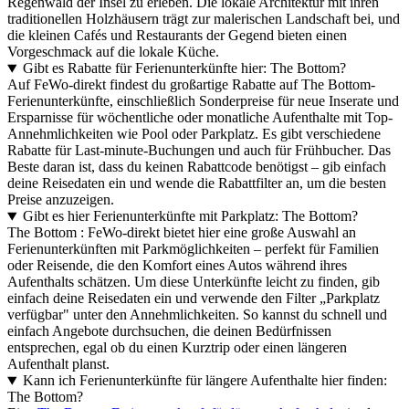
Regenwald der Insel zu erleben. Die lokale Architektur mit ihren
traditionellen Holzhäusern trägt zur malerischen Landschaft bei, und
die kleinen Cafés und Restaurants der Gegend bieten einen
Vorgeschmack auf die lokale Küche.
Gibt es Rabatte für Ferienunterkünfte hier: The Bottom?
Auf FeWo-direkt findest du großartige Rabatte auf The Bottom-
Ferienunterkünfte, einschließlich Sonderpreise für neue Inserate und
Ersparnisse für wöchentliche oder monatliche Aufenthalte mit Top-
Annehmlichkeiten wie Pool oder Parkplatz. Es gibt verschiedene
Rabatte für Last-minute-Buchungen und auch für Frühbucher. Das
Beste daran ist, dass du keinen Rabattcode benötigst – gib einfach
deine Reisedaten ein und wende die Rabattfilter an, um die besten
Preise anzuzeigen.
Gibt es hier Ferienunterkünfte mit Parkplatz: The Bottom?
The Bottom : FeWo-direkt bietet hier eine große Auswahl an
Ferienunterkünften mit Parkmöglichkeiten – perfekt für Familien
oder Reisende, die den Komfort eines Autos während ihres
Aufenthalts schätzen. Um diese Unterkünfte leicht zu finden, gib
einfach deine Reisedaten ein und verwende den Filter „Parkplatz
verfügbar" unter den Annehmlichkeiten. So kannst du schnell und
einfach Angebote durchsuchen, die deinen Bedürfnissen
entsprechen, egal ob du einen Kurztrip oder einen längeren
Aufenthalt planst.
Kann ich Ferienunterkünfte für längere Aufenthalte hier finden:
The Bottom?