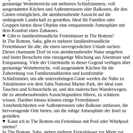
geräumige Wohnbereiche mit mehreren Schlafzimmern, voll
ausgestatteten Küchen und Außenterrassen oder Balkonen, die den
Gästen ermöglichen, die atemberaubende Aussicht auf die
umliegende Landschaft zu genießen. Ideal für Familien oder
Gruppen bieten diese Objekte eine entspannende Atmosphäre mit
dem Komfort eines Zuhauses.
Gibt es familienfreundliche Ferienhäuser in The Bottom?
In The Bottom, Saba, gibt es mehrere familienfreundliche
Ferienhäuser für alle, die einen unvergesslichen Urlaub suchen.
Dieses charmante Dorf ist von atemberaubender Natur umgeben
und bietet Besuchern eine einzigartige Mischung aus Abenteuer und
Entspannung. Viele der Unterkünfte in dieser Gegend verfügen über
geräumige Wohnbereiche, voll ausgestattete Küchen für die
Zubereitung von Familienmahlzeiten und komfortable
Schlafzimmer, um alle unterzubringen.Gäste werden die Nähe zu
Attraktionen wie dem Saba National Marine Park, der ideal zum
Tauchen und Schnorcheln ist, und den malerischen Wanderwegen,
die zu atemberaubenden Aussichtspunkten führen, zu schätzen
wissen. Darüber hinaus können einige Ferienhäuser
Annehmlichkeiten wie Außenterrassen oder Balkone umfassen, die
hervorragende Orte bieten, um die ruhige Atmosphäre der Insel zu
genießen.
Kann ich in The Bottom ein Ferienhaus mit Pool oder Whirlpool
mieten?
In The Bottom, Saba, stehen mehrere Ferienhäuser zur Miete zur