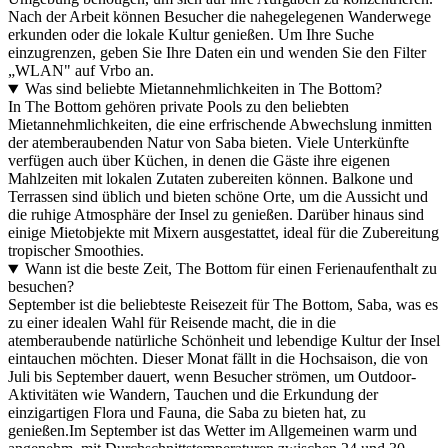
Nach der Arbeit können Besucher die nahegelegenen Wanderwege
erkunden oder die lokale Kultur genießen. Um Ihre Suche
einzugrenzen, geben Sie Ihre Daten ein und wenden Sie den Filter
„WLAN" auf Vrbo an.
Was sind beliebte Mietannehmlichkeiten in The Bottom?
In The Bottom gehören private Pools zu den beliebten
Mietannehmlichkeiten, die eine erfrischende Abwechslung inmitten
der atemberaubenden Natur von Saba bieten. Viele Unterkünfte
verfügen auch über Küchen, in denen die Gäste ihre eigenen
Mahlzeiten mit lokalen Zutaten zubereiten können. Balkone und
Terrassen sind üblich und bieten schöne Orte, um die Aussicht und
die ruhige Atmosphäre der Insel zu genießen. Darüber hinaus sind
einige Mietobjekte mit Mixern ausgestattet, ideal für die Zubereitung
tropischer Smoothies.
Wann ist die beste Zeit, The Bottom für einen Ferienaufenthalt zu
besuchen?
September ist die beliebteste Reisezeit für The Bottom, Saba, was es
zu einer idealen Wahl für Reisende macht, die in die
atemberaubende natürliche Schönheit und lebendige Kultur der Insel
eintauchen möchten. Dieser Monat fällt in die Hochsaison, die von
Juli bis September dauert, wenn Besucher strömen, um Outdoor-
Aktivitäten wie Wandern, Tauchen und die Erkundung der
einzigartigen Flora und Fauna, die Saba zu bieten hat, zu
genießen.Im September ist das Wetter im Allgemeinen warm und