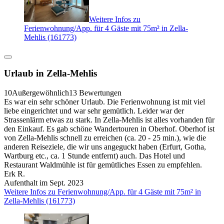
Weitere Infos zu
Ferienwohnung/App. für 4 Gäste mit 75m² in Zella-
Mehlis (161773)
Urlaub in Zella-Mehlis
10
Außergewöhnlich
13 Bewertungen
Es war ein sehr schöner Urlaub. Die Ferienwohnung ist mit viel
liebe eingerichtet und war sehr gemütlich. Leider war der
Strassenlärm etwas zu stark. In Zella-Mehlis ist alles vorhanden für
den Einkauf. Es gab schöne Wandertouren in Oberhof. Oberhof ist
von Zella-Mehlis schnell zu erreichen (ca. 20 - 25 min.), wie die
anderen Reiseziele, die wir uns angeguckt haben (Erfurt, Gotha,
Wartburg etc., ca. 1 Stunde entfernt) auch. Das Hotel und
Restaurant Waldmühle ist für gemütliches Essen zu empfehlen.
Erk R.
Aufenthalt im Sept. 2023
Weitere Infos zu Ferienwohnung/App. für 4 Gäste mit 75m² in
Zella-Mehlis (161773)