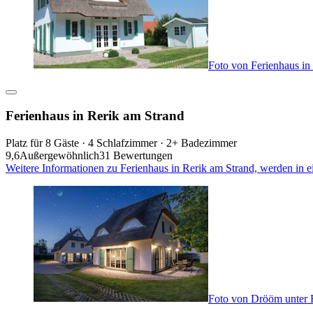
Foto von Ferienhaus in
Ferienhaus in Rerik am Strand
Platz für 8 Gäste · 4 Schlafzimmer · 2+ Badezimmer
9,6
Außergewöhnlich
31 Bewertungen
Weitere Informationen zu Ferienhaus in Rerik am Strand, werden in 
Foto von Drööm unter R