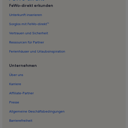
Ferienunterkünfte nahe Strausberg Nord S-Bahn
FeWo-direkt erkunden
Ferienwohnungen in Höhenland
Unterkunft inserieren
Ferienwohnungen in Friedrich-Schiller-Höhe
Sorglos mit FeWo-direkt™
Ferienunterkünfte nahe Seefeld
Vertrauen und Sicherheit
Ferienwohnungen in Eggersdorf
Ressourcen für Partner
Ferienwohnungen in Heckelberg-Brunow
Ferienhäuser und Urlaubsinspiration
Ferienwohnungen in Rehfelde
Ferienwohnungen in Bollersdorf
Unternehmen
Ferienunterkünfte nahe Müncheberg
Über uns
Ferienwohnungen in Garzau-Garzin
Karriere
Ferienwohnungen in Haselberg
Affiliate-Partner
Ferienwohnungen in Sternebeck
Presse
Ferienwohnungen in Neuenhagen bei Berlin
Allgemeine Geschäftsbedingungen
Ferienwohnungen in Vogelsdorf
Barrierefreiheit
Ferienwohnungen in Wilkendorf