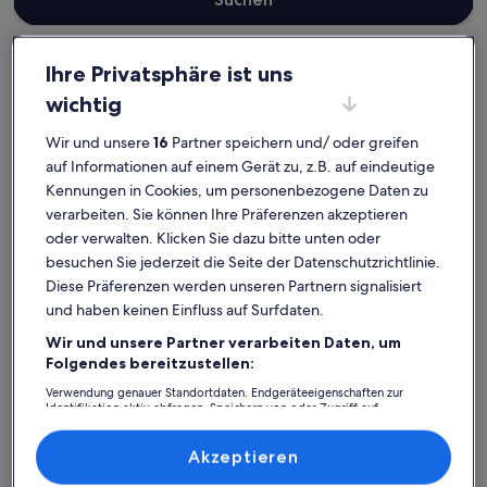
Ihre Privatsphäre ist uns
wichtig
Altlandsberg
Ferienunterkünfte mit Pool nahe Badestelle Ihlandsee
Wir und unsere
16
Partner speichern und/ oder greifen
Badestelle Ihlandsee: Entdecke
auf Informationen auf einem Gerät zu, z.B. auf eindeutige
Ferienunterkünfte mit Pool
Kennungen in Cookies, um personenbezogene Daten zu
verarbeiten. Sie können Ihre Präferenzen akzeptieren
oder verwalten. Klicken Sie dazu bitte unten oder
Weitere Infos zu Gemütliches Urlaubsdomizil in direkter Näh
Weitere I
besuchen Sie jederzeit die Seite der Datenschutzrichtlinie.
Diese Präferenzen werden unseren Partnern signalisiert
und haben keinen Einfluss auf Surfdaten.
Wir und unsere Partner verarbeiten Daten, um
Folgendes bereitzustellen:
Verwendung genauer Standortdaten. Endgeräteeigenschaften zur
Identifikation aktiv abfragen. Speichern von oder Zugriff auf
Informationen auf einem Endgerät. Personalisierte Werbung und
Inhalte, Messung von Werbeleistung und der Performance von Inhalten,
Zielgruppenforschung sowie Entwicklung und Verbesserung von
Akzeptieren
Angeboten.