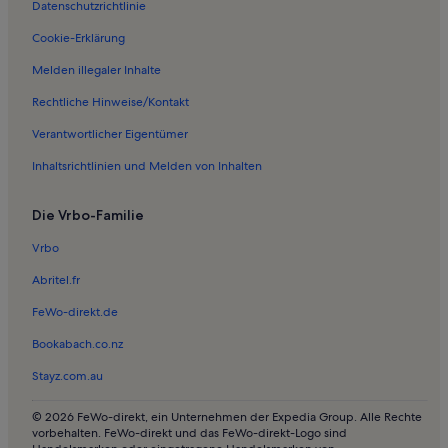
Datenschutzrichtlinie
Ferienwohnungen in Tassdorf
Ferienwohnungen in Rudersdorf
Cookie-Erklärung
Ferienwohnungen in Reichenow-Möglin
Melden illegaler Inhalte
Ferienwohnungen in Leuenberg
Rechtliche Hinweise/Kontakt
Ferienwohnungen in Altlandsberg
Verantwortlicher Eigentümer
Ferienwohnungen in Prötzel
Inhaltsrichtlinien und Melden von Inhalten
Ferienwohnungen in Petershagen
Die Vrbo-Familie
Ferienwohnungen in Gartenstadt
Ferienwohnungen in Frankenfelde
Vrbo
Ferienwohnungen in Fredersdorf
Abritel.fr
Ferienwohnungen in Beiersdorf-Freudenberg
FeWo-direkt.de
Ferienwohnungen in Lichtenow
Bookabach.co.nz
Ferienwohnungen in Waldsieversdorf
Stayz.com.au
Ferienwohnungen in Naturpark Märkische Schweiz
© 2026 FeWo-direkt, ein Unternehmen der Expedia Group. Alle Rechte
Ferienwohnungen in Buckow
vorbehalten. FeWo-direkt und das FeWo-direkt-Logo sind