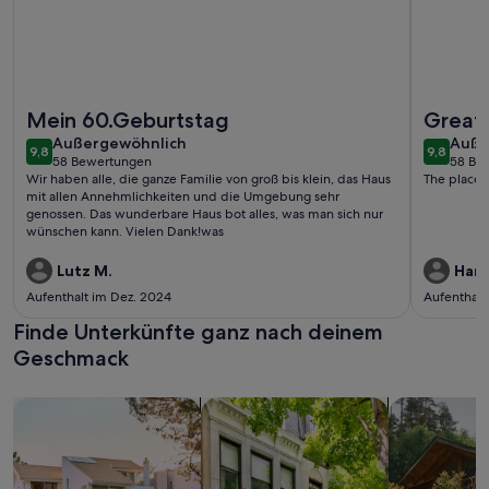
Weitere Infos zu Villa Pfeffer beheizter Pool 24° - 9 Bäder 
Weitere I
Mein 60.Geburtstag
Great 
außergewöhnlich
auße
Außergewöhnlich
landl
Auße
9,8
9,8
9,8 von 10
9,8 von 
58 Bewertungen
58 Be
(58
(58
Wir haben alle, die ganze Familie von groß bis klein, das Haus
The place 
bewertungen)
bewe
mit allen Annehmlichkeiten und die Umgebung sehr
genossen. Das wunderbare Haus bot alles, was man sich nur
wünschen kann. Vielen Dank!was
Lutz M.
Harr
Aufenthalt im Dez. 2024
Aufenthalt
Finde Unterkünfte ganz nach deinem
Geschmack
Suche nach Ferienhäusern
Suche nach Ferienwohnungen oder 
Suche nach 