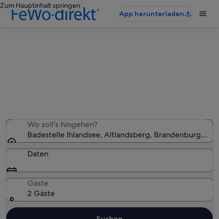
Zum Hauptinhalt springen
App herunterladen
Finde Ferienunterkünfte mit Pool
nahe Badestelle Ihlandsee
Wir haben 19 Ferienunterkünfte mit Pool gefunden – gib
deinen Reisezeitraum ein, um die Verfügbarkeit zu
prüfen
Wo soll’s hingehen?
Badestelle Ihlandsee, Altlandsberg, Brandenburg Reg
Daten
Gäste
2 Gäste
Suchen