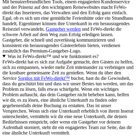
Mit benutzerfreundlichen Tools, einem engagierten Kundenservice
und der Präsenz auf den wichtigsten Reisewebsites macht FeWo-
direkt das Inserieren, das Verwalten und den Erfolg ganz einfach.
Egal, ob es sich um eine gemütliche Ferienhütte oder ein Strandhaus
handelt, Eigentümer können ihre Unterkunft in ein herausragendes
Reiseziel verwandeln,
Gastgeber werden
und FeWo-direkt die
schwere Arbeit auf dem Weg zum Erfolg erledigen lassen.
Gastgeber, die schnell und zuverlässig kommunizieren und
konsistent ein herausragendes Gästeerlebnis bieten, verdienen
zusätzlich das Premium-Gastgeber-Logo.
Was ist FeWo-direkt™ und wie funktioniert es?
FeWo-direkt hat es sich zur Aufgabe gemacht, den Gästen zu helfen,
sich zu entspannen, wieder mehr Zeit miteinander zu verbringen und
die kostbare gemeinsame Zeit zu genießen. Wenn du über den
Service
Sorglos mit FeWo-direkt™
buchst, hast du die Gewissheit,
dass du geschützt bist und dass wir unser Bestes tun werden, um das
Problem zu lösen, falls etwas schiefgeht. Wenn ein wichtiges
Problem auftaucht, das dein Gastgeber nicht beheben kann, helfen
wir dir, es zu lösen, eine ähnliche Unterkunft zu finden oder
gegebenenfalls deine Buchung zu erstatten. Das ist unser
Versprechen. Wenn sich eine Unterkunft erheblich von ihrem Inserat
unterscheidet, vermitteln wir dir eine neue Unterkunft, die deinen
Bedürfnissen entspricht, oder wenn ein Gastgeber vor deinem
Aufenthalt storniert, steht dir ein engagiertes Team zur Seite, das dir
eine ähnliche Unterkunft vermittelt.