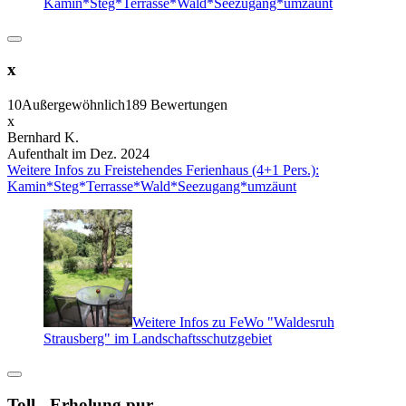
Kamin*Steg*Terrasse*Wald*Seezugang*umzäunt
x
10
Außergewöhnlich
189 Bewertungen
x
Bernhard K.
Aufenthalt im Dez. 2024
Weitere Infos zu Freistehendes Ferienhaus (4+1 Pers.):
Kamin*Steg*Terrasse*Wald*Seezugang*umzäunt
Weitere Infos zu FeWo "Waldesruh
Strausberg" im Landschaftsschutzgebiet
Toll - Erholung pur