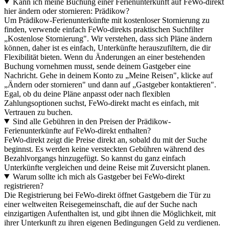
Kann ich meine Buchung einer Ferienunterkunft auf FeWo-direkt
hier ändern oder stornieren: Prädikow?
Um Prädikow-Ferienunterkünfte mit kostenloser Stornierung zu
finden, verwende einfach FeWo-direkts praktischen Suchfilter
„Kostenlose Stornierung". Wir verstehen, dass sich Pläne ändern
können, daher ist es einfach, Unterkünfte herauszufiltern, die dir
Flexibilität bieten. Wenn du Änderungen an einer bestehenden
Buchung vornehmen musst, sende deinem Gastgeber eine
Nachricht. Gehe in deinem Konto zu „Meine Reisen", klicke auf
„Ändern oder stornieren" und dann auf „Gastgeber kontaktieren".
Egal, ob du deine Pläne anpasst oder nach flexiblen
Zahlungsoptionen suchst, FeWo-direkt macht es einfach, mit
Vertrauen zu buchen.
Sind alle Gebühren in den Preisen der Prädikow-
Ferienunterkünfte auf FeWo-direkt enthalten?
FeWo-direkt zeigt die Preise direkt an, sobald du mit der Suche
beginnst. Es werden keine versteckten Gebühren während des
Bezahlvorgangs hinzugefügt. So kannst du ganz einfach
Unterkünfte vergleichen und deine Reise mit Zuversicht planen.
Warum sollte ich mich als Gastgeber bei FeWo-direkt
registrieren?
Die Registrierung bei FeWo-direkt öffnet Gastgebern die Tür zu
einer weltweiten Reisegemeinschaft, die auf der Suche nach
einzigartigen Aufenthalten ist, und gibt ihnen die Möglichkeit, mit
ihrer Unterkunft zu ihren eigenen Bedingungen Geld zu verdienen.