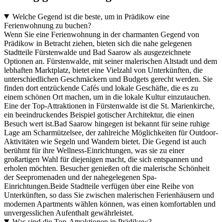
Welche Gegend ist die beste, um in Prädikow eine
Ferienwohnung zu buchen?
Wenn Sie eine Ferienwohnung in der charmanten Gegend von
Prädikow in Betracht ziehen, bieten sich die nahe gelegenen
Stadtteile Fürstenwalde und Bad Saarow als ausgezeichnete
Optionen an. Fürstenwalde, mit seiner malerischen Altstadt und dem
lebhaften Marktplatz, bietet eine Vielzahl von Unterkünften, die
unterschiedlichen Geschmäckern und Budgets gerecht werden. Sie
finden dort entzückende Cafés und lokale Geschäfte, die es zu
einem schönen Ort machen, um in die lokale Kultur einzutauchen.
Eine der Top-Attraktionen in Fürstenwalde ist die St. Marienkirche,
ein beeindruckendes Beispiel gotischer Architektur, die einen
Besuch wert ist.Bad Saarow hingegen ist bekannt für seine ruhige
Lage am Scharmützelsee, der zahlreiche Möglichkeiten für Outdoor-
Aktivitäten wie Segeln und Wandern bietet. Die Gegend ist auch
berühmt für ihre Wellness-Einrichtungen, was sie zu einer
großartigen Wahl für diejenigen macht, die sich entspannen und
erholen möchten. Besucher genießen oft die malerische Schönheit
der Seepromenaden und der nahegelegenen Spa-
Einrichtungen.Beide Stadtteile verfügen über eine Reihe von
Unterkünften, so dass Sie zwischen malerischen Ferienhäusern und
modernen Apartments wählen können, was einen komfortablen und
unvergesslichen Aufenthalt gewährleistet.
Was sind die Top-Attraktionen in Prädikow?