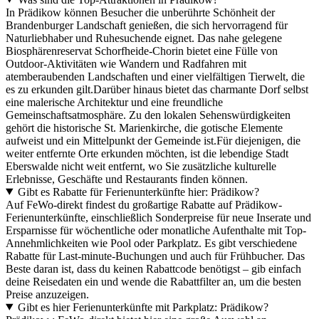
In Prädikow können Besucher die unberührte Schönheit der
Brandenburger Landschaft genießen, die sich hervorragend für
Naturliebhaber und Ruhesuchende eignet. Das nahe gelegene
Biosphärenreservat Schorfheide-Chorin bietet eine Fülle von
Outdoor-Aktivitäten wie Wandern und Radfahren mit
atemberaubenden Landschaften und einer vielfältigen Tierwelt, die
es zu erkunden gilt.Darüber hinaus bietet das charmante Dorf selbst
eine malerische Architektur und eine freundliche
Gemeinschaftsatmosphäre. Zu den lokalen Sehenswürdigkeiten
gehört die historische St. Marienkirche, die gotische Elemente
aufweist und ein Mittelpunkt der Gemeinde ist.Für diejenigen, die
weiter entfernte Orte erkunden möchten, ist die lebendige Stadt
Eberswalde nicht weit entfernt, wo Sie zusätzliche kulturelle
Erlebnisse, Geschäfte und Restaurants finden können.
Gibt es Rabatte für Ferienunterkünfte hier: Prädikow?
Auf FeWo-direkt findest du großartige Rabatte auf Prädikow-
Ferienunterkünfte, einschließlich Sonderpreise für neue Inserate und
Ersparnisse für wöchentliche oder monatliche Aufenthalte mit Top-
Annehmlichkeiten wie Pool oder Parkplatz. Es gibt verschiedene
Rabatte für Last-minute-Buchungen und auch für Frühbucher. Das
Beste daran ist, dass du keinen Rabattcode benötigst – gib einfach
deine Reisedaten ein und wende die Rabattfilter an, um die besten
Preise anzuzeigen.
Gibt es hier Ferienunterkünfte mit Parkplatz: Prädikow?