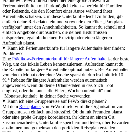
Prädikow : FeWo-direkt bietet hier eine große Auswahl an
Ferienunterkünften mit Parkmöglichkeiten – perfekt für Familien
oder Reisende, die den Komfort eines Autos während ihres
Aufenthalts schätzen. Um diese Unterkünfte leicht zu finden, gib
einfach deine Reisedaten ein und verwende den Filter „Parkplatz
verfügbar" unter den Annehmlichkeiten. So kannst du schnell und
einfach Angebote durchsuchen, die deinen Bedürfnissen
entsprechen, egal ob du einen Kurztrip oder einen längeren
Aufenthalt planst.
Kann ich Ferienunterkünfte für längere Aufenthalte hier finden:
Prädikow?
Eine
Prädikow-Ferienunterkunft für längere Aufenthalte
ist der beste
Weg, um das lokale Leben kennenzulernen. Außerdem kannst du
die Rabatte für längere Aufenthalte optimal nutzen. Bei Aufenthalten
von einem Monat oder einer Woche sparst du durchschnittlich 10
%.* Rabatte für längere Aufenthalte werden automatisch
angewendet, wenn du deine Urlaubsdaten in das Such-Tool
eingibst, oder du kannst die Filter „Wochenaufenthalt" und
„Monatsaufenthalt" in deiner Suche verwenden.
Kann ich eine Gruppenreise auf FeWo-direkt planen?
Mit dem
Reiseplaner
von FeWo-direkt wird die Organisation von
Gruppenreisen einfach und stressfrei. Ob du mit Freunden planst
oder eine große Gruppe koordinierst, ihr könnt an einem Ort
zusammenarbeiten, Unterkünfte speichern und teilen, über Favoriten
abstimmen und gemeinsam den perfekten Reiseplan erstellen.