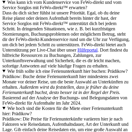
Was kann ich vom Kundenservice von FeWo-direkt und vom
Service Sorglos mit FeWo-direkt™ erwarten?
Dass du dich sicher fühlst ist unsere Priorität. Egal, ob du deine
Reise planst oder deinen Aufenthalt bereits hinter dir hast, der
Service Sorglos mit FeWo-direkt™ unterstützt dich bei jedem
Schritt. In dringenden Situationen, wie z. B. bei kurzfristigen
Stornierungen, Buchungsproblemen oder möglichem Betrug, steht
dir der FeWo-direkt-Kundenservice rund um die Uhr zur Verfügung,
um dich bei jedem Schritt zu unterstützen. FeWo-direkt bietet auch
Unterstützung per Live-Chat über unser
Hilfeportal
. Dort findest du
hilfreiche Ressourcen zu Buchungen, Zahlungen, zur
Unterkunftsverwaltung und Sicherheit, die es dir leicht machen,
sofortige Antworten auf viele häufige Fragen zu erhalten.
Wie früh sollte ich eine Ferienunterkunft hier buchen: Prädikow?
Prädikow: Buche deine Ferienunterkunft hier mindestens zwei
Monate vor deiner Reise, um die beste Auswahl an Unterkünften zu
erhalten.
Außerdem wirst du feststellen, dass je früher du deine
Ferienunterkunft buchst, desto besser ist in der Regel der Preis.
Basierend auf der Analyse der Buchungs- und Belegungsdaten von
FeWo-direkt für Aufenthalte im Jahr 2024.
Wie hoch sind die Kosten für die Miete einer Ferienunterkunft
hier: Prädikow?
Prädikow: Die Preise für Ferienunterkünfte variieren hier je nach
Faktoren wie Reisedatum, Aufenthaltsdauer, Art der Unterkunft und
Lage. Gib einfach deine Reisedaten ein, um eine große Auswahl an