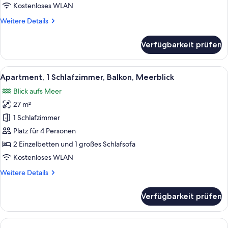
Gartenblick
Kostenloses WLAN
anzeigen
Weitere
Weitere Details
Details
für
Verfügbarkeit prüfen
Apartment,
1
Schlafzimmer,
Alle
Ein Wohngebiet mit Schwimmbad, eine
10
Balkon,
Apartment, 1 Schlafzimmer, Balkon, Meerblick
Fotos
Gartenblick
Blick aufs Meer
für
27 m²
Apartment,
1
1 Schlafzimmer
Schlafzimmer,
Platz für 4 Personen
Balkon,
2 Einzelbetten und 1 großes Schlafsofa
Meerblick
Kostenloses WLAN
anzeigen
Weitere
Weitere Details
Details
für
Verfügbarkeit prüfen
Apartment,
1
Schlafzimmer,
Balkon,