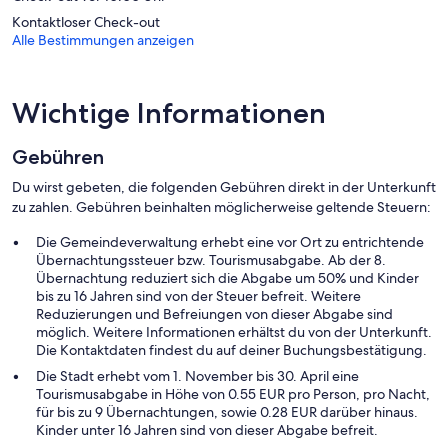
Zum Freizeitangebot vor Ort gehört Folgendes: Außenpool und
Kinderbecken.
Kontaktloser Check-out
Gästen bis 12 Jahren ist der Zutritt zu folgender Einrichtung nicht
Alle Bestimmungen anzeigen
gestattet: Pool.
Die unten aufgeführten Freizeitaktivitäten werden entweder vor
Ort oder in der Nähe angeboten. Es können dabei Gebühren
Wichtige Informationen
anfallen.
Gebühren
Du wirst gebeten, die folgenden Gebühren direkt in der Unterkunft
zu zahlen. Gebühren beinhalten möglicherweise geltende Steuern:
Die Gemeindeverwaltung erhebt eine vor Ort zu entrichtende
Übernachtungssteuer bzw. Tourismusabgabe. Ab der 8.
Übernachtung reduziert sich die Abgabe um 50% und Kinder
bis zu 16 Jahren sind von der Steuer befreit. Weitere
Reduzierungen und Befreiungen von dieser Abgabe sind
möglich. Weitere Informationen erhältst du von der Unterkunft.
Die Kontaktdaten findest du auf deiner Buchungsbestätigung.
Die Stadt erhebt vom 1. November bis 30. April eine
Tourismusabgabe in Höhe von 0.55 EUR pro Person, pro Nacht,
für bis zu 9 Übernachtungen, sowie 0.28 EUR darüber hinaus.
Kinder unter 16 Jahren sind von dieser Abgabe befreit.