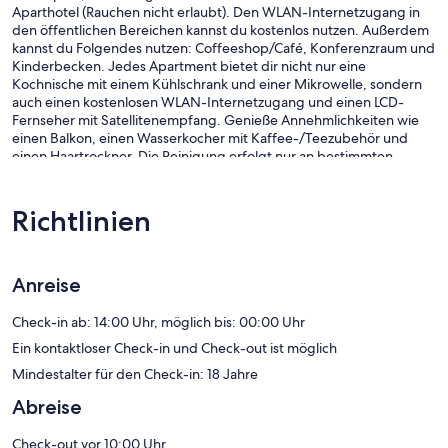
Aparthotel (Rauchen nicht erlaubt). Den WLAN-Internetzugang in
den öffentlichen Bereichen kannst du kostenlos nutzen. Außerdem
kannst du Folgendes nutzen: Coffeeshop/Café, Konferenzraum und
Kinderbecken. Jedes Apartment bietet dir nicht nur eine
Kochnische mit einem Kühlschrank und einer Mikrowelle, sondern
auch einen kostenlosen WLAN-Internetzugang und einen LCD-
Fernseher mit Satellitenempfang. Genieße Annehmlichkeiten wie
einen Balkon, einen Wasserkocher mit Kaffee-/Teezubehör und
einen Haartrockner. Die Reinigung erfolgt nur an bestimmten
Tagen.
Aparthotel Niu d´Aus besitzt 18 Zimmer, die über Außenflure
Richtlinien
zugänglich sind und folgende Ausstattung bieten: Wasserkocher
mit Kaffee-/Teezubehör und Haartrockner. Die Zimmer verfügen
über Balkone. Dieses Aparthotel mit 3 Sternen bietet
Wohneinheiten mit Kochnischen, zu deren Ausstattung
Anreise
Kühlschrank, Mikrowelle und Kochgeschirr/Geschirr/Besteck
gehören. Zur Badausstattung gehört Folgendes: Badewannen oder
Check-in ab: 14:00 Uhr, möglich bis: 00:00 Uhr
Duschen.
Ein kontaktloser Check-in und Check-out ist möglich
Dieses Aparthotel in Santanyí bietet dir einen kostenlosen WLAN-
Zugang. In den Zimmern stehen 17-Zoll-LCD-Fernseher mit
Mindestalter für den Check-in: 18 Jahre
Satellitenempfang zur Verfügung. Der Reinigungsservice wird nur
Abreise
unter der Woche angeboten.
Check-out vor 10:00 Uhr