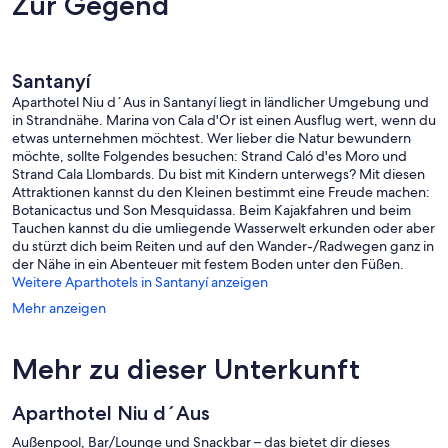
Zur Gegend
Santanyí
Santanyí
Aparthotel Niu d´Aus in Santanyí liegt in ländlicher Umgebung und
in Strandnähe. Marina von Cala d'Or ist einen Ausflug wert, wenn du
etwas unternehmen möchtest. Wer lieber die Natur bewundern
möchte, sollte Folgendes besuchen: Strand Caló d'es Moro und
Strand Cala Llombards. Du bist mit Kindern unterwegs? Mit diesen
Attraktionen kannst du den Kleinen bestimmt eine Freude machen:
Botanicactus und Son Mesquidassa. Beim Kajakfahren und beim
Tauchen kannst du die umliegende Wasserwelt erkunden oder aber
du stürzt dich beim Reiten und auf den Wander-/Radwegen ganz in
der Nähe in ein Abenteuer mit festem Boden unter den Füßen.
Weitere Aparthotels in Santanyí anzeigen
Mehr anzeigen
Mehr zu dieser Unterkunft
Aparthotel Niu d´Aus
Außenpool, Bar/Lounge und Snackbar – das bietet dir dieses