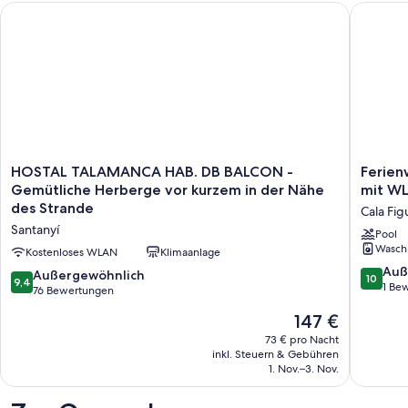
HOSTAL TALAMANCA HAB. DB BALCON - Gemütliche Herberge
Ferienwo
HOSTAL
Ferien
HOSTAL TALAMANCA HAB. DB BALCON -
Ferien
TALAMANCA
'Apto
Gemütliche Herberge vor kurzem in der Nähe
mit WL
HAB.
Villa
des Strande
Cala Fig
DB
Sirena
Santanyí
BALCON
Vista
Pool
Wasch
-
Jardin'
Kostenloses WLAN
Klimaanlage
Gemütliche
mit
10.0
Auß
9.4
Außergewöhnlich
10
9,4
Herberge
WLAN
von
1 Be
von
76 Bewertungen
vor
und
10,
10,
kurzem
Klimaan
Der
147 €
Außerge
Außergewöhnlich,
in
Cala
Preis
1
76
73 € pro Nacht
der
Figuera
beträgt
Bewert
inkl. Steuern & Gebühren
Bewertungen
Nähe
147 €
1. Nov.–3. Nov.
des
Strande