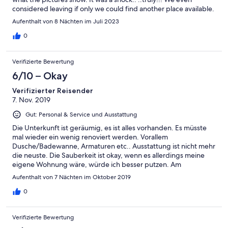
considered leaving if only we could find another place available.
Cleaning, if so we can call it, is every second day.. ..but basically
Aufenthalt von 8 Nächten im Juli 2023
just a change of towels. There is no breakfast, as mentioned on
the website! The pool is loosing bits allover the places and
0
running water, shower included, is literally so salty that you can
use it as it is for cooking pasta! The younger lady at reception is
Verifizierte Bewertung
however very nice and kind, but not an experience I want to
repeat again...
6/10 – Okay
Verifizierter Reisender
7. Nov. 2019
Gut: Personal & Service und Ausstattung
Die Unterkunft ist geräumig, es ist alles vorhanden. Es müsste
mal wieder ein wenig renoviert werden. Vorallem
Dusche/Badewanne, Armaturen etc.. Ausstattung ist nicht mehr
die neuste. Die Sauberkeit ist okay, wenn es allerdings meine
eigene Wohnung wäre, würde ich besser putzen. Am
negativsten aufgefallen ist mir allerdings das das Gebäude
Aufenthalt von 7 Nächten im Oktober 2019
extrem Hellhörig ist, nachdem über mir ein Familie mit Kindern
eingezogen ist, habe ich nicht mehr viel geschlafen. Man hört
0
jede Bewegung, jedes bewegen der Möbel (Stuhl, Bett...) etc..
Personal war sehr Freundlich! Empfangsbereich scheint neu
Verifizierte Bewertung
renoviert, sehr schön. Pool Bereich habe ich nicht benutzt sieht