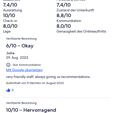
-
Bewertung
Gästebewertungen
7,4/10
7,4/10
8
eine
Hervorragend
von
haben
-
Bewertung
Ausstattung
Zustand der Unterkunft
6
eine
10/10
8,8/10
Gut
von
-
Bewertung
4
Check-in
Kommunikation
Okay
von
8,0/10
8,0/10
-
2
Schlecht
Lage
Genauigkeit des Onlineauftritts
-
Bewertungen
Verifizierte Bewertung
Ungenügend
6/10 – Okay
Julia
29. Aug. 2023
Gut: Kommunikation
Mit Google übersetzen
very friendly staff, always giving us recommendations.
Aufenthalt von 5 Nächten im August 2023
0
Verifizierte Bewertung
10/10 – Hervorragend