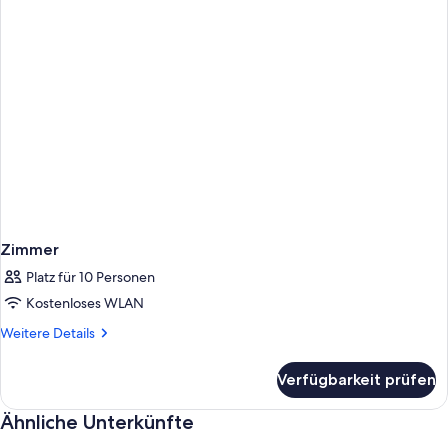
Zimmer
Platz für 10 Personen
Kostenloses WLAN
Weitere
Weitere Details
Details
für
Verfügbarkeit prüfen
Zimmer
Ähnliche Unterkünfte