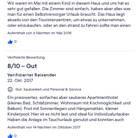
Wir waren im Mai mit einem Kind in diesem Haus und uns hat es
sehr gut gefallen. Die Zimmer sind einfach, haben aber alles was
man für einen Selbstversorger Urlaub braucht. Das Haus liegt
abseits von den Touristenzentren, um etwas zu unternehmen,
oder einzukaufen, oder an den strand zu fahren sollte man einen
Leihwagen haben. Gut gefallen haben uns die beiden Pools im
Aufenthalt von 6 Nächten im Mai 2018
Garten. Eins für Kinder und eins für Erwachsene. Wir werden
gerne nochmal hierher reisen.
0
Verifizierte Bewertung
8/10 – Gut
Verifizierter Reisender
22. Okt. 2017
Gut: Sauberkeit und Personal & Service
EIn preiswertes, einfaches aber sauberes Apartmenthotel
(kleines Bad, Schlafzimmer, Wohnraum mit Kochmöglichkeit und
Balkon). Pool mit Sonnenliegen und Hängematten, kleiner
Kinderpool. Hier ist es nicht laut und ideal für Individualurlauber.
Haben die Anlage im Tauchurlaub genutzt und konnten auch
nach den langen und ausgedehnten Tagen an der Tauchbasis
Aufenthalt von 14 Nächten im Oktober 2017
Cala Serena (dem Robinsonclub angegliedert und nur 10
Autominuten vom Hotel entfernt) noch richtig am Pool oder auf
0