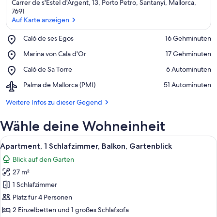
Carrer de s'Estel d'Argent, 13, Porto Petro, Santanyi, Mallorca,
7691
Auf Karte anzeigen
Place,
Caló de ses Egos
‪16 Gehminuten‬
Auf Karte anzeigen
Caló
Place,
Marina von Cala d'Or
‪17 Gehminuten‬
de
Marina
ses
Place,
Caló de Sa Torre
‪6 Autominuten‬
von
Egos
Caló
Cala
Airport,
Palma de Mallorca (PMI)
‪51 Autominuten‬
de
d'Or
Palma
Sa
de
Weitere Infos zu dieser Gegend
Torre
Mallorca
(PMI)
Wähle deine Wohneinheit
Alle
Ein Balkon mit Pool, weißem Zaun un
9
Apartment, 1 Schlafzimmer, Balkon, Gartenblick
Fotos
Blick auf den Garten
für
27 m²
Apartment,
1
1 Schlafzimmer
Schlafzimmer,
Platz für 4 Personen
Balkon,
2 Einzelbetten und 1 großes Schlafsofa