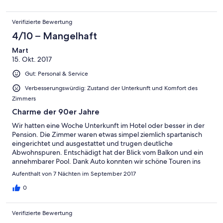
dem Balkon entspannen. Ein Abendspaziergang ins malerische
Porto Petro oder zum shoppen nach Cala D'Or ist per Pedes
Verifizierte Bewertung
möglich und auch für Kinder nicht zu weit. Wer gut zu Fuß ist,
ein Fahrrad oder Auto hat, kann auch wunderschöne Ausflüge in
4/10 – Mangelhaft
die Mondrago oder in andere Städtchen in der Umgebung von
Mart
Santanyi machen. Supermärkte (Eroski, Spar, Edeka) sind in der
15. Okt. 2017
Nähe. Der nächste Lidl ist in Santanyi, Aldi in Campos.
Gut: Personal & Service
Verbesserungswürdig: Zustand der Unterkunft und Komfort des
Zimmers
Charme der 90er Jahre
Wir hatten eine Woche Unterkunft im Hotel oder besser in der
Pension. Die Zimmer waren etwas simpel ziemlich spartanisch
eingerichtet und ausgestattet und trugen deutliche
Abwohnspuren. Entschädigt hat der Blick vom Balkon und ein
annehmbarer Pool. Dank Auto konnten wir schöne Touren ins
Land machen. Ohne Auto ist am dort aber eher fehl am Platze
Aufenthalt von 7 Nächten im September 2017
wegen mangelnder Infrastruktur. Positiv hervorzugeben ist die
Freundlichkeit des Personals.
0
Verifizierte Bewertung