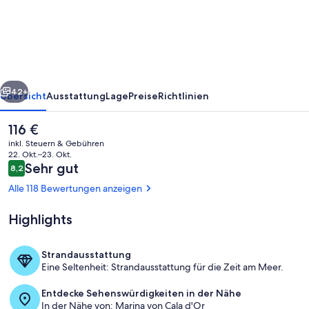
d
´Aus
rück
Weiter
42+
Übersicht
Ausstattung
Lage
Preise
Richtlinien
Der
116 €
aktuelle
inkl. Steuern & Gebühren
Preis
22. Okt.–23. Okt.
beträgt
Bewertungen
Sehr gut
8,2
8,2 von 10.
116 €.
Alle 118 Bewertungen anzeigen
Highlights
Strand-/Meerblick
Strandausstattung
Eine Seltenheit: Strandausstattung für die Zeit am Meer.
Entdecke Sehenswürdigkeiten in der Nähe
In der Nähe von: Marina von Cala d'Or