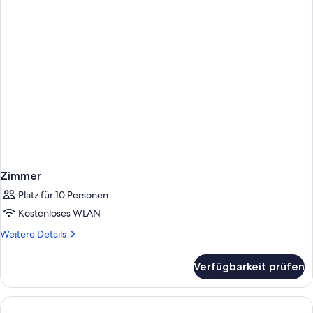
Zimmer
Platz für 10 Personen
Kostenloses WLAN
Weitere
Weitere Details
Details
für
Verfügbarkeit prüfen
Zimmer