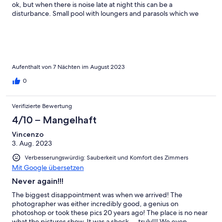
ok, but when there is noise late at night this can be a
disturbance. Small pool with loungers and parasols which we
used many days - our daughter loved it. Pool condition needs
improvement though. Overall the apartments were clean and
functional, if a little basic. Lovely views over the bay of
Portopetro. Good A/C. Staff very friendly and helpful. More
generally, easy to walk to restaurants in the evening - 10-15mins
to either Portopetro (very pretty) or Cala Dor Marina (bit more
Aufenthalt von 7 Nächten im August 2023
flash but worth a visit). Beaches are less close. One very small
0
one within 10-15 mins walk, but not parasols for hire and very
busy. We got a taxi to Cala Mondragó which was nice, and I think
there is a bus too. Overall we had a lovely week’s holiday here -
Verifizierte Bewertung
beautiful part of Mallorca.
4/10 – Mangelhaft
Vincenzo
3. Aug. 2023
Verbesserungswürdig: Sauberkeit und Komfort des Zimmers
Mit Google übersetzen
Never again!!!
The biggest disappointment was when we arrived! The
photographer was either incredibly good, a genius on
photoshop or took these pics 20 years ago! The place is no near
what the pictures show. It was a shock.. ..truly!!! We even