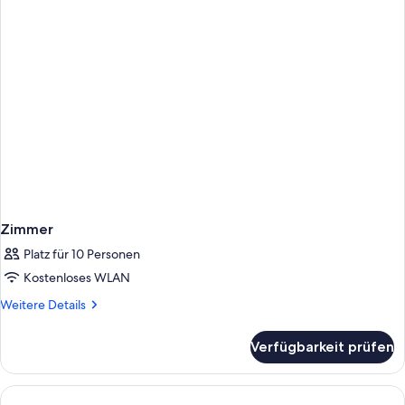
Meerblick
Zimmer
Platz für 10 Personen
Kostenloses WLAN
Weitere
Weitere Details
Details
für
Verfügbarkeit prüfen
Zimmer