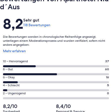
d´Aus
Bewertungen
8,2
Sehr gut
118 Bewertungen
Die Bewertungen werden in chronologischer Reihenfolge angezeigt,
unterliegen einem Moderationsprozess und wurden verifiziert, sofern nicht
anders angegeben.
Wird
Mehr erfahren
in
einem
37
10 – Hervorragend
37
neuen
von
Fenster
60
8 – Gut
60
insgesamt
geöffnet
von
118
16
6 – Okay
16
insgesamt
Gästebewertungen
von
118
5
4 – Schlecht
5
haben
insgesamt
Gästebewertungen
von
eine
118
0
2 – Ungenügend
0
haben
insgesamt
Bewertung
Gästebewertungen
von
eine
118
von
haben
insgesamt
8,2/10
8,4/10
Bewertung
Gästebewertungen
10
eine
118
von
haben
Sauberkeit
Personal & Service