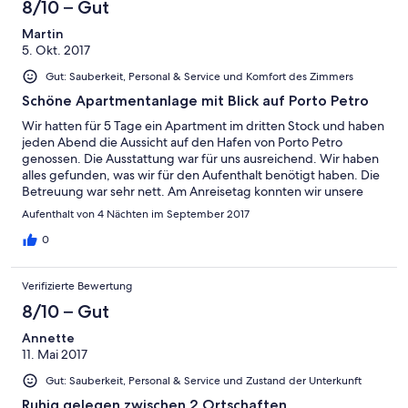
8/10 – Gut
Martin
5. Okt. 2017
Gut: Sauberkeit, Personal & Service und Komfort des Zimmers
Schöne Apartmentanlage mit Blick auf Porto Petro
Wir hatten für 5 Tage ein Apartment im dritten Stock und haben
jeden Abend die Aussicht auf den Hafen von Porto Petro
genossen. Die Ausstattung war für uns ausreichend. Wir haben
alles gefunden, was wir für den Aufenthalt benötigt haben. Die
Betreuung war sehr nett. Am Anreisetag konnten wir unsere
Koffer schonmal unterstellen und bei der Abreise konnten wir
Aufenthalt von 4 Nächten im September 2017
unsere Bordkarten ausdrucken. Bei einem weiteren Aufenthalt
auf Mallorca würden wir die Anlage wieder in die Auswahl
0
einbeziehen.
Verifizierte Bewertung
8/10 – Gut
Annette
11. Mai 2017
Gut: Sauberkeit, Personal & Service und Zustand der Unterkunft
Ruhig gelegen zwischen 2 Ortschaften