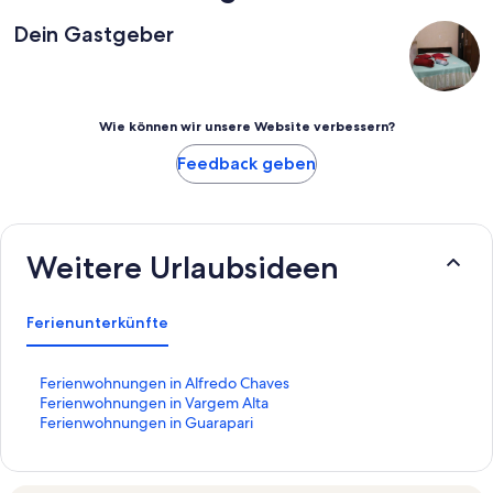
Dein Gastgeber
Wie können wir unsere Website verbessern?
Feedback geben
Weitere Urlaubsideen
Ferienunterkünfte
L
Ferienwohnungen in Alfredo Chaves
i
L
Ferienwohnungen in Vargem Alta
n
i
L
Ferienwohnungen in Guarapari
k
n
i
,
k
n
d
,
k