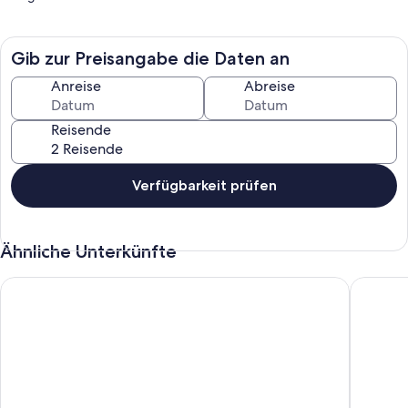
Gib zur Preisangabe die Daten an
Anreise
Abreise
Reisende
Verfügbarkeit prüfen
Ähnliche Unterkünfte
Wahres grünes Paradies
Five Leaf