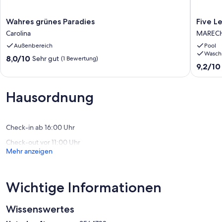
Wahres
Five
Wahres grünes Paradies
Five Le
grünes
Leaf
Carolina
MARECH
Paradies
Site
Außenbereich
Pool
Carolina
-
Wasch
Marschal
8.0
8,0/10
Sehr gut
(1 Bewertung)
Floriano
9.2
9,2/10
von
MAREC
von
10,
FLORIA
10,
Sehr
Wunder
gut,
Hausordnung
(5
(1
Bewert
Bewertung)
Check-in ab 16:00 Uhr
Check-out vor 11:00 Uhr
Mehr anzeigen
Wichtige Informationen
Wissenswertes