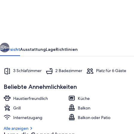
COMFORT
OF
THE
COUNTRYSIDE
rück
Weiter
5+
Übersicht
Ausstattung
Lage
Richtlinien
3 Schlafzimmer
2 Badezimmer
Platz für 6 Gäste
Beliebte Annehmlichkeiten
Haustierfreundlich
Küche
Grill
Balkon
Zimmer
Internetzugang
Balkon oder Patio
Alle anzeigen