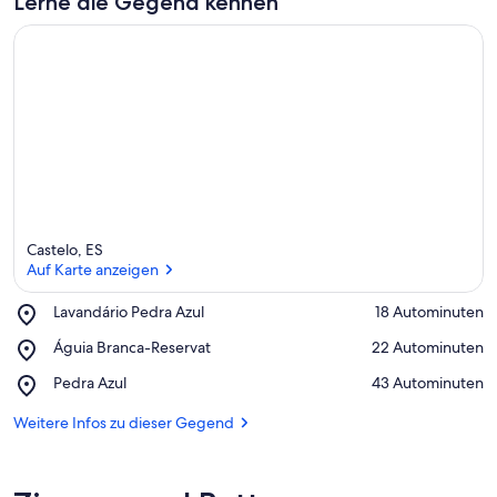
Lerne die Gegend kennen
Castelo, ES
Auf Karte anzeigen
Place,
Lavandário Pedra Azul
‪18 Autominuten‬
Lavandário
Auf Karte anzeigen
Place,
Águia Branca-Reservat
‪22 Autominuten‬
Pedra
Águia
Azul
Place,
Pedra Azul
‪43 Autominuten‬
Branca-
Pedra
Reservat
Azul
Weitere Infos zu dieser Gegend