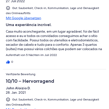
27. Juli 2022
Gut: Sauberkeit, Check-in, Kommunikation, Lage und Genauigkeit
des Onlineauftritts
Mit Google übersetzen
Uma experiência incrível.
Casa muito aconchegante, em um lugar agradável, foi de fácil
acesso e eu e todos os convidados conseguimos achar o sítio
com facilidade. Possui todos os utensílios e eletrodomésticos,
secador de cabelo e tudo para o conforto. Apenas 3 quartos
(suítes) mas possui vários colchões que podem ser colocados na
gigante área da casa. O anfitrião foi muito solícito e nos atendeu
Aufenthalt von 5 Nächten im Juli 2022
perfeitamente, autorizando também um check out mais tarde e
os caseiros também fizeram de tudo para tornar nossa
0
experiência melhor.
Verifizierte Bewertung
10/10 – Hervorragend
John Aloizio D.
28. Jan. 2021
Gut: Sauberkeit, Check-in, Kommunikation, Lage und Genauigkeit
des Onlineauftritts