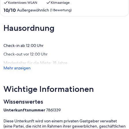
Kostenloses WLAN
Klimaanlage
Domingos
Martins
10.0
10/10
Außergewöhnlich
(1 Bewertung)
Domínios
von
Martins
10,
Außergewöhnlich,
Hausordnung
(1
Bewertung)
Check-in ab 12:00 Uhr
Check-out vor 12:00 Uhr
Mindestalter für die Miete: 18 Jahre
Mehr anzeigen
Wichtige Informationen
Wissenswertes
Unterkunftsnummer
7861339
Diese Unterkunft wird von einem privaten Gastgeber verwaltet
(eine Partei, die nicht im Rahmen ihrer gewerblichen, geschäftlichen