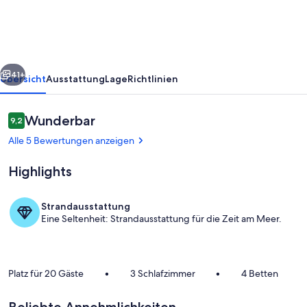
-
Marschall
Floriano
rück
Weiter
41+
Übersicht
Ausstattung
Lage
Richtlinien
Bewertungen
Wunderbar
9,2
9,2 von 10.
Alle 5 Bewertungen anzeigen
Highlights
Strandausstattung
Eine Seltenheit: Strandausstattung für die Zeit am Meer.
Pool
Platz für 20 Gäste
•
3 Schlafzimmer
•
4 Betten