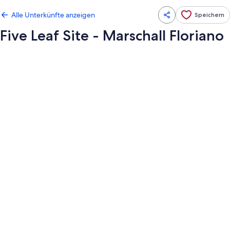
Alle Unterkünfte anzeigen
Speichern
Five Leaf Site - Marschall Floriano
Fotogalerie
von
Five
Leaf
Site