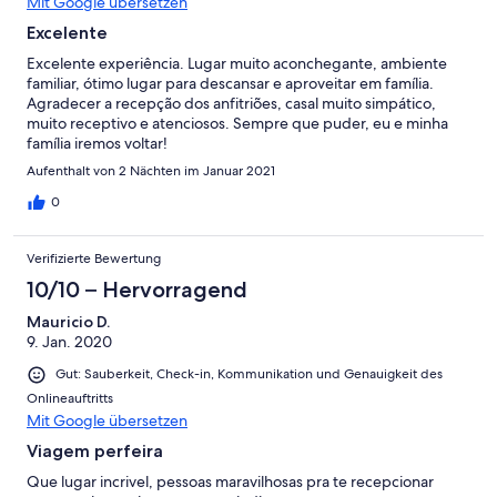
Mit Google übersetzen
Excelente
Excelente experiência. Lugar muito aconchegante, ambiente
familiar, ótimo lugar para descansar e aproveitar em família.
Agradecer a recepção dos anfitriões, casal muito simpático,
muito receptivo e atenciosos. Sempre que puder, eu e minha
família iremos voltar!
Aufenthalt von 2 Nächten im Januar 2021
0
Verifizierte Bewertung
10/10 – Hervorragend
Mauricio D.
9. Jan. 2020
Gut: Sauberkeit, Check-in, Kommunikation und Genauigkeit des
Onlineauftritts
Mit Google übersetzen
Viagem perfeira
Que lugar incrivel, pessoas maravilhosas pra te recepcionar