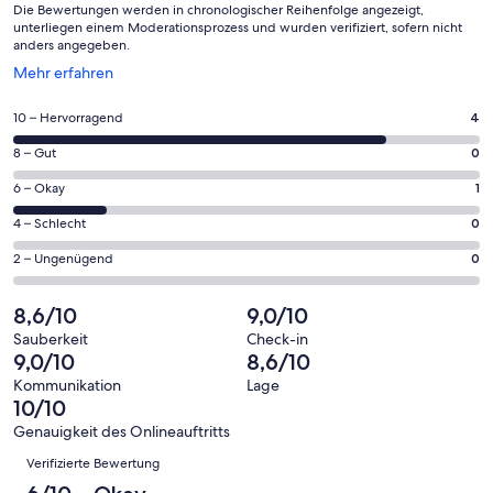
Die Bewertungen werden in chronologischer Reihenfolge angezeigt,
unterliegen einem Moderationsprozess und wurden verifiziert, sofern nicht
anders angegeben.
Wird
Mehr erfahren
in
einem
4
10 – Hervorragend
4
neuen
von
Fenster
0
8 – Gut
0
insgesamt
geöffnet
von
5
1
6 – Okay
1
insgesamt
Gästebewertungen
von
5
0
4 – Schlecht
0
haben
insgesamt
Gästebewertungen
von
eine
5
0
2 – Ungenügend
0
haben
insgesamt
Bewertung
Gästebewertungen
von
eine
5
von
haben
insgesamt
8,6/10
9,0/10
Bewertung
Gästebewertungen
10
eine
5
von
haben
Sauberkeit
Check-in
-
Bewertung
Gästebewertungen
9,0/10
8,6/10
8
eine
Hervorragend
von
haben
-
Bewertung
Kommunikation
Lage
6
eine
10/10
Gut
von
-
Bewertung
4
Genauigkeit des Onlineauftritts
Okay
von
Bewertungen
-
Verifizierte Bewertung
2
Schlecht
-