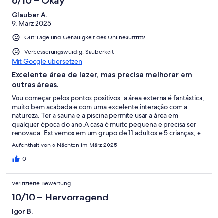
6/10 – Okay
Ungenügend
Glauber A.
9. März 2025
Gut: Lage und Genauigkeit des Onlineauftritts
Verbesserungswürdig: Sauberkeit
Mit Google übersetzen
Excelente área de lazer, mas precisa melhorar em
outras áreas.
Vou começar pelos pontos positivos: a área externa é fantástica,
muito bem acabada e com uma excelente interação com a
natureza. Ter a sauna e a piscina permite usar a área em
qualquer época do ano.A casa é muito pequena e precisa ser
renovada. Estivemos em um grupo de 11 adultos e 5 crianças, e
foi desconfortável. O anúncio diz que comporta 20 pessoas,
Aufenthalt von 6 Nächten im März 2025
mas não recomendo.A limpeza também é uma área que precisa
ser melhorada.Tivemos alguns imprevistos que prefiro deixar
0
para discutir offline com os donos/VRBO.
Verifizierte Bewertung
10/10 – Hervorragend
Igor B.