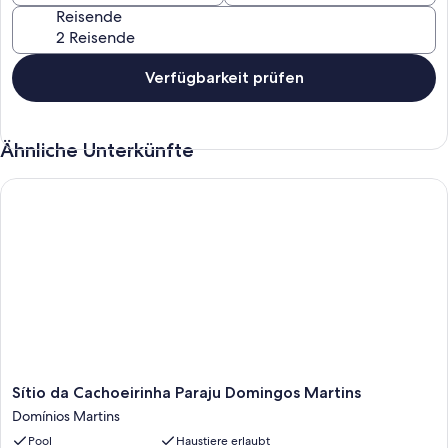
Reisende
Verfügbarkeit prüfen
Ähnliche Unterkünfte
Sítio da Cachoeirinha Paraju Domingos Martins
Sítio
Sítio da Cachoeirinha Paraju Domingos Martins
da
Domínios Martins
Cachoeirinha
Pool
Haustiere erlaubt
Paraju