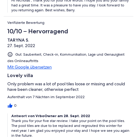
Hi Nicholas , Thank you for your nice words. I hope you and your family
had a great time. It was a pleasure to have you stay. I look forward to
you returning again. Best wishes, Barry.
Verifizierte Bewertung
10/10 – Hervorragend
TARYNA S.
27. Sept. 2022
Gut: Sauberkeit, Check-in, Kommunikation, Lage und Genauigkeit
des Onlineauftritts
Mit Google übersetzen
Lovely villa
Only problem was a lot of pool tiles loose or missing and could
have been cleaner, otherwise perfect
Aufenthalt von 7 Nächten im September 2022
0
Antwort von VrboOwner am 28. Sept. 2022
Thank you for your five star review. I take your point on the pool tiles.
The pool tiles are due to be replaced and regrouted this winter for
next year. I am glad you enjoyed your stay and I hope we see you again
in the future.