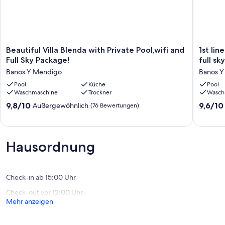
Beautiful
1st
Beautiful Villa Blenda with Private Pool,wifi and
1st lin
Villa
line
Full Sky Package!
full sk
Blenda
Luxury
Banos Y Mendigo
Banos Y
with
Golf
Private
Pool
Küche
Villa
Pool
Waschmaschine
Trockner
Wasch
Pool,wifi
(3)
and
with
9.8
9.6
9,8/10
9,6/10
Außergewöhnlich
(76 Bewertungen)
Full
Private
von
von
Sky
Pool,
10,
10,
Package!
full
Außergewöhnlich,
Außerge
Banos
sky
(76
(80
Hausordnung
Y
package
Bewertungen)
Bewert
Mendigo
Banos
Y
Mendig
Check-in ab 15:00 Uhr
Check-out vor 12:00 Uhr
Mehr anzeigen