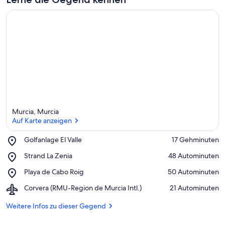
Murcia, Murcia
Auf Karte anzeigen
Place,
Golfanlage El Valle
‪17 Gehminuten‬
Golfanlage
Auf Karte anzeigen
Place,
Strand La Zenia
‪48 Autominuten‬
El
Strand
Valle
Place,
Playa de Cabo Roig
‪50 Autominuten‬
La
Playa
Zenia
Airport,
Corvera (RMU-Region de Murcia Intl.)
‪21 Autominuten‬
de
Corvera
Cabo
(RMU-
Weitere Infos zu dieser Gegend
Roig
Region
de