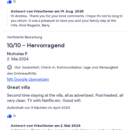
anyone looking for a nice relaxing holiday. Thanks Again Barry.
0
:-)
Antwort von VrboOwner am 19. Aug. 2025
Hi Andrea , Thank you for your kind comments. I hope it’s not to long til
you return. It was a pleasure to have you and your family stay at the
Villa. Kind Regards, Barry.
Verifizierte Bewertung
10/10 – Hervorragend
Nicholas P.
2. Mai 2024
Gut: Sauberkeit, Check-in, Kommunikation, Lage und Genauigkeit
des Onlineauftritts
Mit Google übersetzen
Great villa
Second time staying at the villa, all as advertised. Pool heated, all
very clean. TV with Netflix etc. Good wifi.
Aufenthalt von 9 Nächten im April 2024
0
Antwort von VrboOwner am 2. Mai 2024