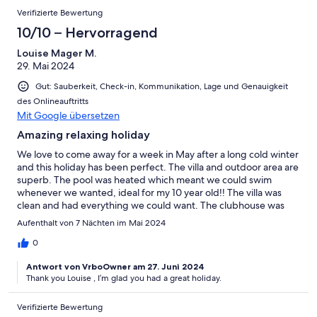
Verifizierte Bewertung
10/10 – Hervorragend
Louise Mager M.
29. Mai 2024
Gut: Sauberkeit, Check-in, Kommunikation, Lage und Genauigkeit
des Onlineauftritts
Mit Google übersetzen
Amazing relaxing holiday
We love to come away for a week in May after a long cold winter
and this holiday has been perfect. The villa and outdoor area are
superb. The pool was heated which meant we could swim
whenever we wanted, ideal for my 10 year old!! The villa was
clean and had everything we could want. The clubhouse was
lovely for an evening meal or morning coffee. It's a great base to
Aufenthalt von 7 Nächten im Mai 2024
explore the area. Highly recommend.
0
Antwort von VrboOwner am 27. Juni 2024
Thank you Louise , I’m glad you had a great holiday.
Verifizierte Bewertung