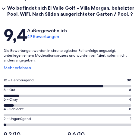
Wo befindet sich El Valle Golf - Villa Morgan, beheizter
Pool, WiFi. Nach Süden ausgerichteter Garten / Pool. ?
Bewertungen
9,4
Außergewöhnlich
49 Bewertungen
Die Bewertungen werden in chronologischer Reihenfolge angezeigt,
unterliegen einem Moderationsprozess und wurden verifiziert, sofern nicht
anders angegeben.
Wird
Mehr erfahren
in
einem
38
10 – Hervorragend
38
neuen
von
Fenster
6
8 – Gut
6
insgesamt
geöffnet
von
49
4
6 – Okay
4
insgesamt
Gästebewertungen
von
49
0
4 – Schlecht
0
haben
insgesamt
Gästebewertungen
von
eine
49
1
2 – Ungenügend
1
haben
insgesamt
Bewertung
Gästebewertungen
von
eine
49
von
haben
insgesamt
9,2/10
9,6/10
Bewertung
Gästebewertungen