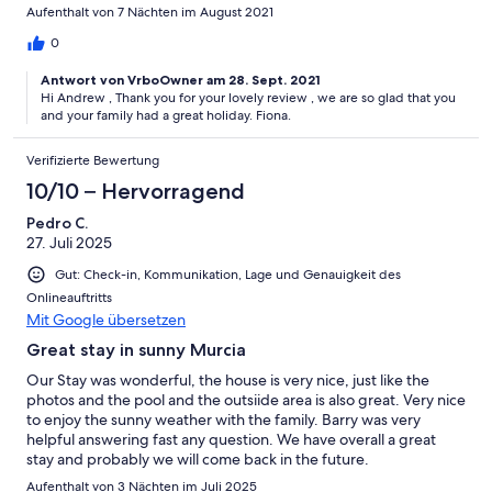
Aufenthalt von 7 Nächten im August 2021
0
Antwort von VrboOwner am 28. Sept. 2021
Hi Andrew , Thank you for your lovely review , we are so glad that you
and your family had a great holiday. Fiona.
Verifizierte Bewertung
10/10 – Hervorragend
Pedro C.
27. Juli 2025
Gut: Check-in, Kommunikation, Lage und Genauigkeit des
Onlineauftritts
Mit Google übersetzen
Great stay in sunny Murcia
Our Stay was wonderful, the house is very nice, just like the
photos and the pool and the outsiide area is also great. Very nice
to enjoy the sunny weather with the family. Barry was very
helpful answering fast any question. We have overall a great
stay and probably we will come back in the future.
Aufenthalt von 3 Nächten im Juli 2025