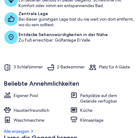
Ein seltener Genuss in dieser Gegend: Schwimme mit
Komfort oder nimm ein entspannendes Bad.
Zentrale Lage
Bei dieser günstigen Lage bist du nie weit von dort entfernt,
wo du sein solltest.
Entdecke Sehenswürdigkeiten in der Nähe
Zu Fuß erreichbar: Golfanlage El Valle
3 Schlafzimmer
2 Badezimmer
Platz für 6 Gäste
Beliebte Annehmlichkeiten
Eigener Pool
Parkplätze auf dem
Gelände verfügbar
Haustierfreundlich
Küche
Waschmaschine
Klimaanlage
Alle anzeigen
Lerne die Gegend kennen