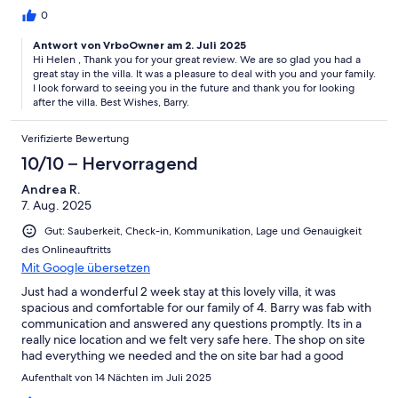
0
Antwort von VrboOwner am 2. Juli 2025
Hi Helen , Thank you for your great review. We are so glad you had a
great stay in the villa. It was a pleasure to deal with you and your family.
I look forward to seeing you in the future and thank you for looking
after the villa. Best Wishes, Barry.
Verifizierte Bewertung
10/10 – Hervorragend
Andrea R.
7. Aug. 2025
Gut: Sauberkeit, Check-in, Kommunikation, Lage und Genauigkeit
des Onlineauftritts
Mit Google übersetzen
Just had a wonderful 2 week stay at this lovely villa, it was
spacious and comfortable for our family of 4. Barry was fab with
communication and answered any questions promptly. Its in a
really nice location and we felt very safe here. The shop on site
had everything we needed and the on site bar had a good
selection of drinks with the restaurant being reasonably priced
Aufenthalt von 14 Nächten im Juli 2025
with nice tasty food. I would defiantly recommend this villa to