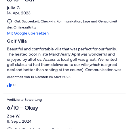
julie G.
14. Apr. 2023
Gut: Sauberkeit, Check-in, Kommunikation, Lage und Genauigkeit
des Onlineauftritts
Mit Google übersetzen
Golf Villa
Beautiful and comfortable villa that was perfect for our family.
The heated pool in late March/early April was wonderful and
enjoyed by all of us. Access to local golf was great. We rented
golf clubs and had them delivered to our villa (which is a great
deal and better than renting at the course). Communication was
excellent with Barry before we arrived. The kitchen could have
Aufenthalt von 14 Nächten im März 2023
had a few more supplies - measuring cups, coffee pot, more
silverware (setting limited so we had to keep hand washing to
0
keep up). I had to purchase some basic supplies like sponges for
the counters, paper towels and toilet paper. The pictures
Verifizierte Bewertung
posted of the villla show a private back yard which is not quite
accurate- there is no privacy screen blocking the view of the
6/10 – Okay
side street which was not attractive. A car is definitely needed
Zoe W.
and will give you access to the beauty of Murcia. We played golf
8. Sept. 2024
at several local courses - they were all great.. Restaurants were
fabulous and easy to find. Overall it was a fabulous trip!