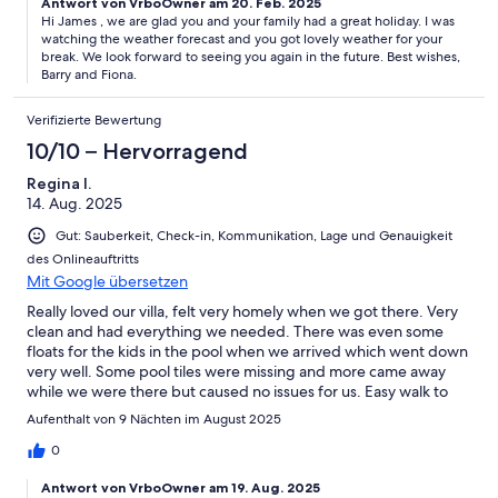
Antwort von VrboOwner am 20. Feb. 2025
Hi James , we are glad you and your family had a great holiday. I was
watching the weather forecast and you got lovely weather for your
break. We look forward to seeing you again in the future. Best wishes,
Barry and Fiona.
Verifizierte Bewertung
10/10 – Hervorragend
Regina I.
14. Aug. 2025
Gut: Sauberkeit, Check-in, Kommunikation, Lage und Genauigkeit
des Onlineauftritts
Mit Google übersetzen
Really loved our villa, felt very homely when we got there. Very
clean and had everything we needed. There was even some
floats for the kids in the pool when we arrived which went down
very well. Some pool tiles were missing and more came away
while we were there but caused no issues for us. Easy walk to
the golf club and shop even with little ones. Would definitely
Aufenthalt von 9 Nächten im August 2025
stay there again.
0
Antwort von VrboOwner am 19. Aug. 2025