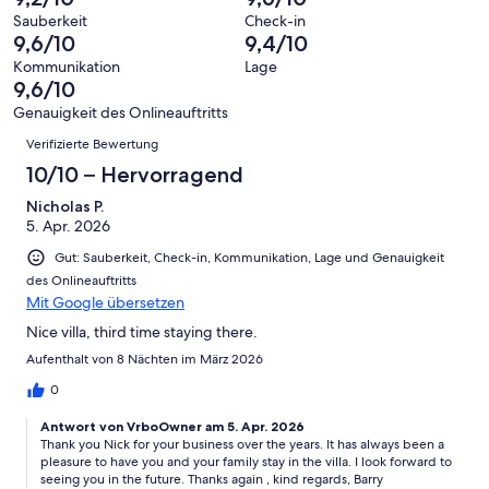
10
eine
49
von
haben
Sauberkeit
Check-in
-
Bewertung
Gästebewertungen
9,6/10
9,4/10
8
eine
Hervorragend
von
haben
-
Bewertung
Kommunikation
Lage
6
eine
9,6/10
Gut
von
-
Bewertung
4
Genauigkeit des Onlineauftritts
Okay
von
Bewertungen
-
Verifizierte Bewertung
2
Schlecht
-
10/10 – Hervorragend
Ungenügend
Nicholas P.
5. Apr. 2026
Gut: Sauberkeit, Check-in, Kommunikation, Lage und Genauigkeit
des Onlineauftritts
Mit Google übersetzen
Nice villa, third time staying there.
Aufenthalt von 8 Nächten im März 2026
0
Antwort von VrboOwner am 5. Apr. 2026
Thank you Nick for your business over the years. It has always been a
pleasure to have you and your family stay in the villa. I look forward to
seeing you in the future. Thanks again , kind regards, Barry