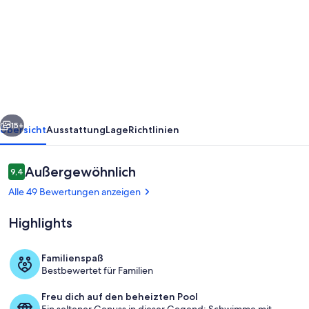
El
Valle
Golf
-
Villa
Morgan,
rück
Weiter
beheizter
15+
Übersicht
Ausstattung
Lage
Richtlinien
Pool,
WiFi.
Bewertungen
Außergewöhnlich
9,4
9,4 von 10.
Nach
Alle 49 Bewertungen anzeigen
Süden
Highlights
ausgerichteter
Garten
Familienspaß
/
Bestbewertet für Familien
Pool
Pool.
Freu dich auf den beheizten Pool