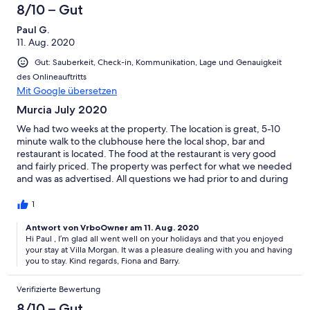
8/10 – Gut
Paul G.
11. Aug. 2020
Gut: Sauberkeit, Check-in, Kommunikation, Lage und Genauigkeit
des Onlineauftritts
Mit Google übersetzen
Murcia July 2020
We had two weeks at the property. The location is great, 5-10
minute walk to the clubhouse here the local shop, bar and
restaurant is located. The food at the restaurant is very good
and fairly priced. The property was perfect for what we needed
and was as advertised. All questions we had prior to and during
our stay were dealt with swiftly. Would stay here again.
1
Antwort von VrboOwner am 11. Aug. 2020
Hi Paul , I’m glad all went well on your holidays and that you enjoyed
your stay at Villa Morgan. It was a pleasure dealing with you and having
you to stay. Kind regards, Fiona and Barry.
Verifizierte Bewertung
8/10 – Gut