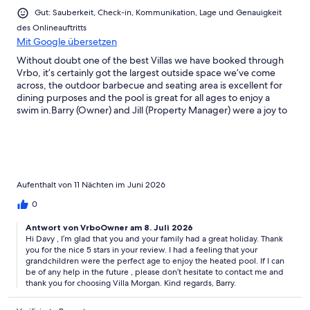
Gut: Sauberkeit, Check-in, Kommunikation, Lage und Genauigkeit
des Onlineauftritts
Mit Google übersetzen
Without doubt one of the best Villas we have booked through
Vrbo, it’s certainly got the largest outside space we’ve come
across, the outdoor barbecue and seating area is excellent for
dining purposes and the pool is great for all ages to enjoy a
swim in.Barry (Owner) and Jill (Property Manager) were a joy to
work with too, they were very informative and helpful from first
communication until we left on our final day.The accommodation
is ideal for anyone with young families, there’s everything you
could possibly need available in the villa, the firestick came in
very handy with the World Cup being on!I’d certainly
recommend a stay at Villa Morgan, the on site shop and
Aufenthalt von 11 Nächten im Juni 2026
clubhouse restaurant are a short walk from the Villa as well.
0
Antwort von VrboOwner am 8. Juli 2026
Hi Davy , I’m glad that you and your family had a great holiday. Thank
you for the nice 5 stars in your review. I had a feeling that your
grandchildren were the perfect age to enjoy the heated pool. If I can
be of any help in the future , please don’t hesitate to contact me and
thank you for choosing Villa Morgan. Kind regards, Barry.