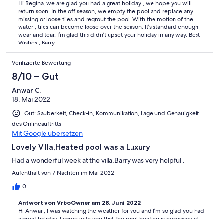
Hi Regina, we are glad you had a great holiday , we hope you will
return soon. In the off season, we empty the pool and replace any
missing or loose tiles and regrout the pool. With the motion of the
water , tiles can become loose over the season. It’s standard enough
wear and tear. I’m glad this didn’t upset your holiday in any way. Best
Wishes , Barry.
Verifizierte Bewertung
8/10 – Gut
Anwar C.
18. Mai 2022
Gut: Sauberkeit, Check-in, Kommunikation, Lage und Genauigkeit
des Onlineauftritts
Mit Google übersetzen
Lovely Villa,Heated pool was a Luxury
Had a wonderful week at the villa,Barry was very helpful .
Aufenthalt von 7 Nächten im Mai 2022
0
Antwort von VrboOwner am 28. Juni 2022
Hi Anwar , I was watching the weather for you and I’m so glad you had
a great holiday. I agree with you that the pool heating is necessary at