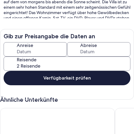
auf dem von morgens bis abends die Sonne scheint. Die Villa ist zu
einem sehr hohen Standard mit einem sehr zeitgenössischen Gefühl
eingerichtet! Das Wohnzimmer verfügt über hohe Gewölbedecken
und einen offenen Kamin. Sat-TV, ein DVD-Player und DVDs stehen
zur Verfügung. Die Villa verfügt über WLAN und eine iPod-
Dockingstation. Das Essen im Freien wird durch einen eingebauten
Grill im Freien mit Ess- und Loungebereichen erleichtert. Wenn Sie
Gib zur Preisangabe die Daten an
gerne Golf spielen, steht Ihnen ein Jack-Nicklaus-Platz zur
Verfügung (in der Villa stehen 2 Schlägersätze zur Verfügung).
Anreise
Abreise
Reisende
Verfügbarkeit prüfen
Ähnliche Unterkünfte
Beautiful Villa Blenda with Private Pool,wifi and Full Sky Packa
1st line 