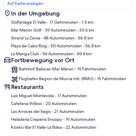
Auf Karte anzeigen
In der Umgebung
Karte
Golfanlage El Valle
- 17 Gehminuten
- 1.5 km
Mar Menor Golf
- 39 Autominuten
- 33.6 km
Strand La Zenia
- 48 Autominuten
- 56.8 km
Playa de Cabo Roig
- 50 Autominuten
- 56.8 km
La Manga Club
- 56 Autominuten
- 69.4 km
Fortbewegung vor Ort
Bahnhof Balsicas-Mar Menor – 19 Fahrminuten
Flughafen Region de Murcia Intl. (RMU) – 15 Fahrminuten
Restaurants
‪Luis Miguel Montevida - ‬17 Autominuten
‪Cafeteria Willow - ‬20 Autominuten
‪Los Arroces del Segis - ‬21 Autominuten
‪Heladería Crepería Snoopy - ‬19 Autominuten
‪Kiosko-Bar El Valle-La Balsa - ‬22 Autominuten