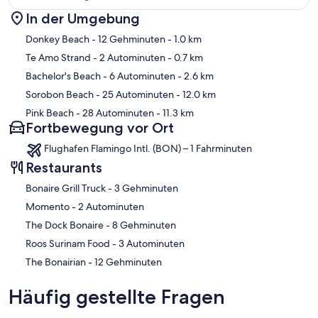
* Schnorchel oder Tauch vor der Wohnung - und gehen Sie einfach
Tanks / Getriebe / Schnorchel greifen (sah Barrakuda, zwei große
In der Umgebung
Schildkröten, Tintenfische, Fische eine Schule der blue tang, große
Karte
Donkey Beach
- 12 Gehminuten
- 1.0 km
Papageien und mehr!)
Te Amo Strand
- 2 Autominuten
- 0.7 km
* Super Schnorcheln !! Gehen Sie über den Kanal nach rechts (18.
Bachelor's Beach
- 6 Autominuten
- 2.6 km
Palm) oder nach links in Richtung Windsack (vor Tae Amo Strand)
Sorobon Beach
- 25 Autominuten
- 12.0 km
* Hafen Spülwasserbehälter für Getriebe; Außerhalb
Pink Beach
- 28 Autominuten
- 11.3 km
Süßwasserdusche nach Schnorcheln / Tauchen auch vor
Fortbewegung vor Ort
Schwimmbad Eintritt
Flughafen Flamingo Intl. (BON) – 1 Fahrminuten
* Einfacher Zugang Leiter ins Wasser
Restaurants
* Private Oceanfront Pool und Liegeterrasse. Viele Chaiselongue
‪Bonaire Grill Truck - ‬3 Gehminuten
Stühle zum Sonnenbaden und Entspannen am Wasser
‪Momento - ‬2 Autominuten
* Schöne tropische Gärten - professionell gepflegt. Sie werden die
‪The Dock Bonaire - ‬8 Gehminuten
schönen Schmetterlinge, Kolibris, gelb Finken und charmant
‪Roos Surinam Food - ‬3 Autominuten
Leguane sehen
‪The Bonairian - ‬12 Gehminuten
* Schöne weiße Sand Tae Amo Strand ist zu Fuß erreichbar oder
Schnorcheln Abstand, gleich um die Ecke
Häufig gestellte Fragen
* Einfacher Zugang zu Flughafen - sind Sie in 5 Minuten dort - keine