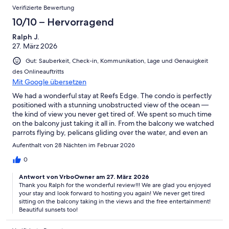
Verifizierte Bewertung
10/10 – Hervorragend
Ralph J.
27. März 2026
Gut: Sauberkeit, Check-in, Kommunikation, Lage und Genauigkeit
des Onlineauftritts
Mit Google übersetzen
We had a wonderful stay at Reefs Edge. The condo is perfectly
positioned with a stunning unobstructed view of the ocean —
the kind of view you never get tired of. We spent so much time
on the balcony just taking it all in. From the balcony we watched
parrots flying by, pelicans gliding over the water, and even an
osprey making regular appearances. It felt like our own private
Aufenthalt von 28 Nächten im Februar 2026
nature show every morning.Overall, Reefs Edge is a beautiful,
peaceful place to stay with everything you need for a relaxing
0
holiday. We’d happily return.
Antwort von VrboOwner am 27. März 2026
Thank you Ralph for the wonderful review!!! We are glad you enjoyed
your stay and look forward to hosting you again! We never get tired
sitting on the balcony taking in the views and the free entertainment!
Beautiful sunsets too!