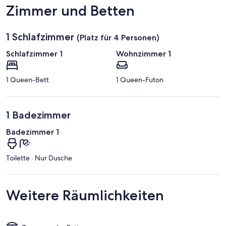
n
Zimmer und Betten
d
1 Schlafzimmer
(Platz für 4 Personen)
Schlafzimmer 1
Wohnzimmer 1
1 Queen-Bett
1 Queen-Futon
1 Badezimmer
Badezimmer 1
Toilette · Nur Dusche
Weitere Räumlichkeiten