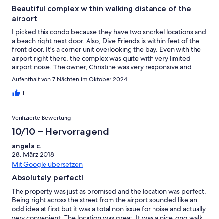
Beautiful complex within walking distance of the
airport
I picked this condo because they have two snorkel locations and
a beach right next door. Also, Dive Friends is within feet of the
front door. It's a corner unit overlooking the bay. Even with the
airport right there, the complex was quite with very limited
airport noise. The owner, Christine was very responsive and
even sent out a very detailed welcome packet. The owners that
Aufenthalt von 7 Nächten im Oktober 2024
live below the unit are very nice and even have 3 tame iguanas
that come around for treats. Overall, it was great and we would
1
stay there again.
Verifizierte Bewertung
10/10 – Hervorragend
angela c.
28. März 2018
Mit Google übersetzen
Absolutely perfect!
The property was just as promised and the location was perfect.
Being right across the street from the airport sounded like an
odd idea at first but it was a total non issue for noise and actually
very convenient. The location was great. It was a nice long walk