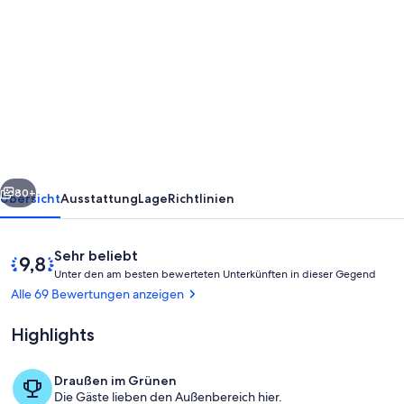
von
REEFS
EDGE
BONAIRE
-
OCEAN
FRONT
rück
Weiter
CONDO
80+
Übersicht
Ausstattung
Lage
Richtlinien
MIT
OCEAN
Bewertungen
9,8
Sehr beliebt
FRONT
U
von
Unter den am besten bewerteten Unterkünften in dieser Gegend
n
10,
Alle 69 Bewertungen anzeigen
POOL
t
Sehr
e
UND
beliebt
Highlights
r
ERSTAUNLICHEM
d
BLICK
Draußen im Grünen
e
Speisen im Freien
Die Gäste lieben den Außenbereich hier.
n