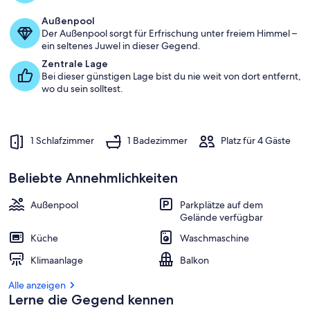
Außenpool
a
Der Außenpool sorgt für Erfrischung unter freiem Himmel –
m
ein seltenes Juwel in dieser Gegend.
b
Zentrale Lage
e
Bei dieser günstigen Lage bist du nie weit von dort entfernt,
s
wo du sein solltest.
t
e
n
1 Schlafzimmer
1 Badezimmer
Platz für 4 Gäste
b
e
w
Beliebte Annehmlichkeiten
e
r
Außenpool
Parkplätze auf dem
t
Gelände verfügbar
e
t
Küche
Waschmaschine
e
Klimaanlage
Balkon
n
Alle anzeigen
U
Lerne die Gegend kennen
n