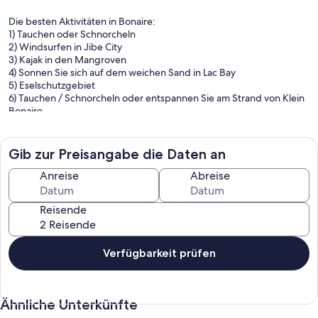
Die besten Aktivitäten in Bonaire:
1) Tauchen oder Schnorcheln
2) Windsurfen in Jibe City
3) Kajak in den Mangroven
4) Sonnen Sie sich auf dem weichen Sand in Lac Bay
5) Eselschutzgebiet
6) Tauchen / Schnorcheln oder entspannen Sie am Strand von Klein
Bonaire
7) Machen Sie eine Sonnenuntergangssegelfahrt um die Insel
8) Cadushy Destillerie
9) Historische / Kulturerbetouren
Gib zur Preisangabe die Daten an
10) Nehmen Sie Kitesurfunterricht
11) Fahren Sie durch den Nationalpark Washington-Slagbaai
Anreise
Abreise
(tauchen / schnorcheln / wandern / schwimmen)
12) Reittouren
Reisende
13) Gotomeer See - siehe die Pink Flamingoes
14) Kulturpark - Mangazina di Rei
15) Öko-Touren
16) Siehe die Salzflächen
Verfügbarkeit prüfen
17) Mieten Sie ein Fahrrad oder einen Roller
18) Fischen Chartertouren
19) Entspannen Sie im Spa - Entspannen Sie sich bei einer Massage
Ähnliche Unterkünfte
oder Gesichtsbehandlung
20) Spielen Sie im Casino