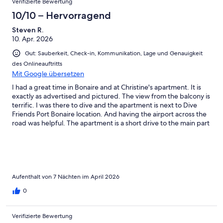
Verifizierte Bewertung
10/10 – Hervorragend
Steven R.
10. Apr. 2026
Gut: Sauberkeit, Check-in, Kommunikation, Lage und Genauigkeit
des Onlineauftritts
Mit Google übersetzen
I had a great time in Bonaire and at Christine's apartment. It is
exactly as advertised and pictured. The view from the balcony is
terrific. I was there to dive and the apartment is next to Dive
Friends Port Bonaire location. And having the airport across the
road was helpful. The apartment is a short drive to the main part
of Kralendijk and a bunch of good diving and snorkeling sites
are a few minutes away. Christine always responded quickly and
sent me a lot of useful information (this was my first trip to
Bonaire). The property manager is a nice guy (though I never
had any need to call him). I'd love to come back!
Aufenthalt von 7 Nächten im April 2026
0
Verifizierte Bewertung