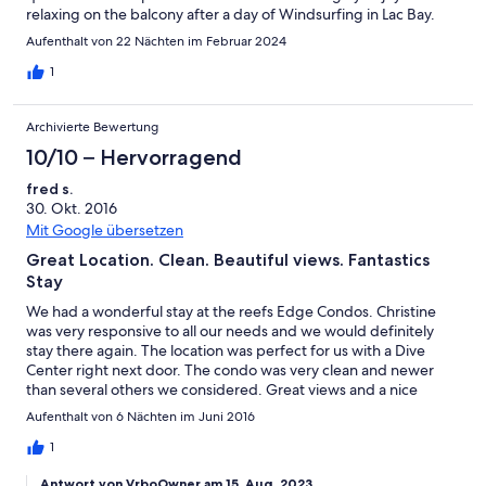
relaxing on the balcony after a day of Windsurfing in Lac Bay.
Very easy to snorkel right from the condo, with the stair entry.
Aufenthalt von 22 Nächten im Februar 2024
This was our second stay at Reefs Edge and would definitely
stay here again.
1
Archivierte Bewertung
10/10 – Hervorragend
fred s.
30. Okt. 2016
Mit Google übersetzen
Great Location. Clean. Beautiful views. Fantastics
Stay
We had a wonderful stay at the reefs Edge Condos. Christine
was very responsive to all our needs and we would definitely
stay there again. The location was perfect for us with a Dive
Center right next door. The condo was very clean and newer
than several others we considered. Great views and a nice
Waterfront pool too :-) thanks again Christine. See you next time
Aufenthalt von 6 Nächten im Juni 2016
!
1
Antwort von VrboOwner am 15. Aug. 2023