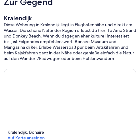
Zur Gegend
* Große, offene Balkon mit Blick auf Wasser mit reichlich Tische und
Stühle.
Kralendijk
Diese Wohnung in Kralendijk liegt in Flughafennähe und direkt am
* Viele Fenster Türen Frischluft von Passatwinde zu erhalten (unsere
Wasser. Die schöne Natur der Region erlebst du hier: Te Amo Strand
Einheit die beste Kinderspiel aufgrund seiner Lage bekommt)
und Donkey Beach. Wenn du dagegen eher kulturell interessiert
bist, ist Folgendes empfehlenswert: Bonaire Museum und
* Gitter an allen Fenstern und Türen
Mangazina di Rei. Erlebe Wasserspaß pur beim Jetskifahren und
beim Kajakfahren ganz in der Nähe oder genieße einfach die Natur
* Extra Privatsphäre mit einem Endgerät Wohnung
auf den Wander-/Radwegen oder beim Höhlenwandern.
* Klimaanlage in der gesamten Wohnung
* Komfortables Doppelbett mit Doppelmatratzen
* Queen Schlafsofa für zusätzliche Gäste
* Separate Dusche und Toilettenräumen, so dass zwei oder mehr
Menschen können sich durch ihre Abend bereit bequem
* Dive Friends (Meine Gäste erhalten 20% Rabatt auf Luft, Klassen
und Bootstauchgänge) Tauchbetrieb auf dem Gelände (auch Kajaks
mieten und Paddel-Boards von ihnen aufstehen)
Kralendijk, Bonaire
Auf Karte anzeigen