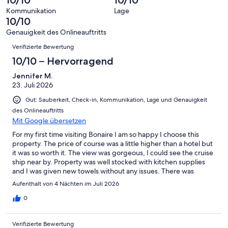
10/10
10/10
Gut
von
-
Bewertung
4
Kommunikation
Lage
Okay
von
10/10
-
2
Schlecht
Genauigkeit des Onlineauftritts
-
Bewertungen
Verifizierte Bewertung
Ungenügend
10/10 – Hervorragend
Jennifer M.
23. Juli 2026
Gut: Sauberkeit, Check-in, Kommunikation, Lage und Genauigkeit
des Onlineauftritts
Mit Google übersetzen
For my first time visiting Bonaire I am so happy I choose this
property. The price of course was a little higher than a hotel but
it was so worth it. The view was gorgeous, I could see the cruise
ship near by. Property was well stocked with kitchen supplies
and I was given new towels without any issues. There was
washer but no dryer. It wasn't an issue just dry your clothes on
Aufenthalt von 4 Nächten im Juli 2026
the balcony. It was a short walk to Te Amo beach and I loved
snorkeling there. You will need a car to get around, there are no
0
restaurants or shops within walking distance. Host was able to
arrange a rental car that was inexpensive. Property is located on
Verifizierte Bewertung
the 2nd floor and I do not believe there was an elevator. The