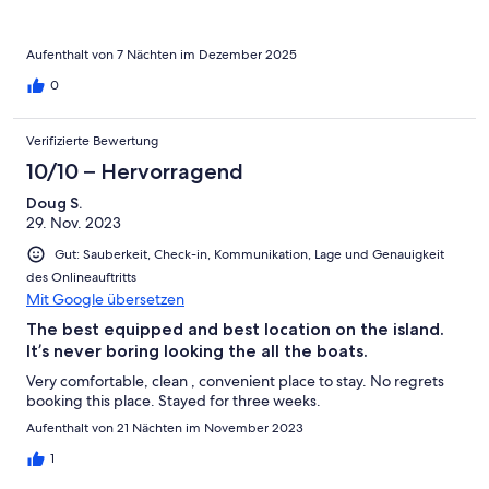
Great access to snorkeling right off the deck. Would definitely
stay here again.
Aufenthalt von 7 Nächten im Dezember 2025
0
Verifizierte Bewertung
10/10 – Hervorragend
Doug S.
29. Nov. 2023
Gut: Sauberkeit, Check-in, Kommunikation, Lage und Genauigkeit
des Onlineauftritts
Mit Google übersetzen
The best equipped and best location on the island.
It’s never boring looking the all the boats.
Very comfortable, clean , convenient place to stay. No regrets
booking this place. Stayed for three weeks.
Aufenthalt von 21 Nächten im November 2023
1