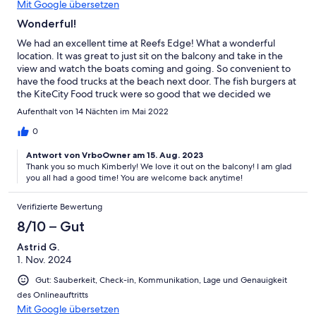
Mit Google übersetzen
Wonderful!
We had an excellent time at Reefs Edge! What a wonderful
location. It was great to just sit on the balcony and take in the
view and watch the boats coming and going. So convenient to
have the food trucks at the beach next door. The fish burgers at
the KiteCity Food truck were so good that we decided we
needed to go every day and try the fresh catch -- wahoo, red
Aufenthalt von 14 Nächten im Mai 2022
snapper, barracuda, queen snapper, and more. The condo has
everything you need, and the AC very quickly cools down the
0
main room or the bedroom when you need it. We would
Antwort von VrboOwner am 15. Aug. 2023
definitely stay here again!
Thank you so much Kimberly! We love it out on the balcony! I am glad
you all had a good time! You are welcome back anytime!
Verifizierte Bewertung
8/10 – Gut
Astrid G.
1. Nov. 2024
Gut: Sauberkeit, Check-in, Kommunikation, Lage und Genauigkeit
des Onlineauftritts
Mit Google übersetzen