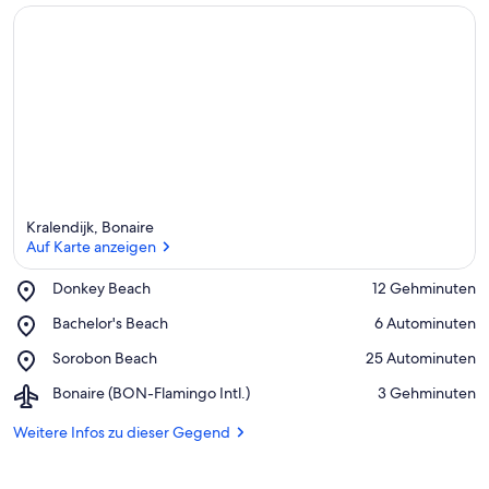
t
e
r
k
ü
n
f
t
e
n
i
Kralendijk, Bonaire
n
Auf Karte anzeigen
d
Place,
Donkey Beach
‪12 Gehminuten‬
i
Donkey
Auf Karte anzeigen
e
Place,
Bachelor's Beach
‪6 Autominuten‬
Beach
s
Bachelor's
e
Place,
Sorobon Beach
‪25 Autominuten‬
Beach
r
Sorobon
Airport,
Bonaire (BON-Flamingo Intl.)
‪3 Gehminuten‬
Beach
Bonaire
G
(BON-
Weitere Infos zu dieser Gegend
e
Flamingo
g
Intl.)
e