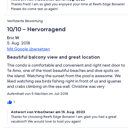
Thanks Fred! I am so glad you enjoyed your time at Reefs Edge Bonaire!
Please do come see us again!
Verifizierte Bewertung
10/10 – Hervorragend
Eric W.
5. Aug. 2018
Mit Google übersetzen
Beautiful balcony view and great location
This condo is comfortable and convenient and right next door to
Te Amo, one of the most beautiful beaches and dive spots on
the island. Watching the sunset from the pool is awesome. We
liked watching sea birds fishing right in front of us and iguanas
and crabs climbing on the sea wall. Christine was very
responsive to our emails and made sure our stay went smoothly.
Aufenthalt von 5 Nächten im Juli 2018
We would definitely come back here!
1
Antwort von VrboOwner am 15. Aug. 2023
Thanks for choosing Reefs Edge Bonaire! I am glad you had a great
vacation!!! We would love to host you again!