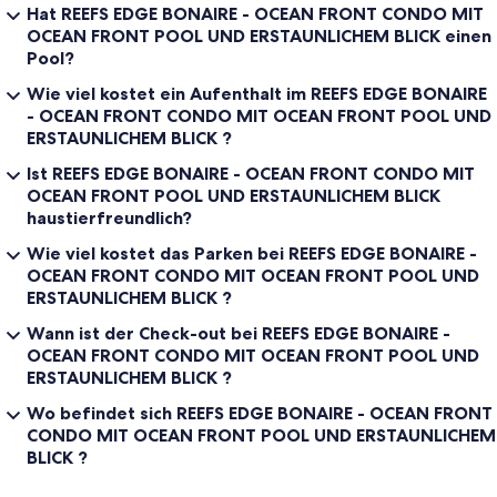
Sorge über das Flugzeug fehlt - einfach über zu gehen und Ihren
Hat REEFS EDGE BONAIRE - OCEAN FRONT CONDO MIT
Mietwagen am nächsten Tag
OCEAN FRONT POOL UND ERSTAUNLICHEM BLICK einen
Pool?
* Innerhalb von 5 Minuten von der Innenstadt von Kralendijk; 5
Minuten zum Supermarkt und Einkaufs; auch Tankstelle /
Wie viel kostet ein Aufenthalt im REEFS EDGE BONAIRE
Waschanlage
- OCEAN FRONT CONDO MIT OCEAN FRONT POOL UND
ERSTAUNLICHEM BLICK ?
* Neue Sicherheitsschleuse derzeit für mehr Privatsphäre und
Sicherheit im Straßen wird installiert
Ist REEFS EDGE BONAIRE - OCEAN FRONT CONDO MIT
OCEAN FRONT POOL UND ERSTAUNLICHEM BLICK
* Zusätzliche Sicherheit mit eigenem Treppe im 2. Stock zu sein und
haustierfreundlich?
Balkone (drei Balkone genießen !!!)
Wie viel kostet das Parken bei REEFS EDGE BONAIRE -
* Wir stellen Ihnen 4 Liegestühle und Strandtücher zur Verfügung,
OCEAN FRONT CONDO MIT OCEAN FRONT POOL UND
falls Sie zum nahe gelegenen Strand Te Amo (direkt neben den
ERSTAUNLICHEM BLICK ?
Eigentumswohnungen von Port Bonaire) gehen möchten, um sich
zu entspannen und zu entspannen
Wann ist der Check-out bei REEFS EDGE BONAIRE -
OCEAN FRONT CONDO MIT OCEAN FRONT POOL UND
* Private Waschmaschine für kleine Ladungen - Trockengestelle zur
ERSTAUNLICHEM BLICK ?
Verfügung gestellt (Waschsalon innerhalb einer Meile für sehr
große Ladungen und Verwendung eines Trockners)
Wo befindet sich REEFS EDGE BONAIRE - OCEAN FRONT
CONDO MIT OCEAN FRONT POOL UND ERSTAUNLICHEM
* Ein Safe steht Ihnen zur Verfügung
BLICK ?
* Lokales Handy zur Verfügung gestellt (Minuten können auf der