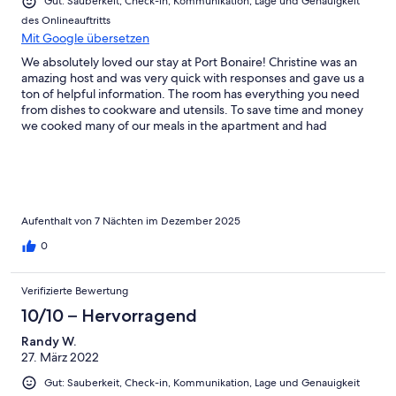
Gut: Sauberkeit, Check-in, Kommunikation, Lage und Genauigkeit
des Onlineauftritts
Mit Google übersetzen
We absolutely loved our stay at Port Bonaire! Christine was an
amazing host and was very quick with responses and gave us a
ton of helpful information. The room has everything you need
from dishes to cookware and utensils. To save time and money
we cooked many of our meals in the apartment and had
everything that we needed. The view from the location is
absolutely amazing! Also, I snorkeled at many places around the
island, but in all honesty, some of the best snorkeling was right
in front of Port Bonaire. I was able to go out every early morning
and see amazing fish, sea turtles, a great barracuda, eels, even
an octopus all right in front of our resort. Just go down the stairs
Aufenthalt von 7 Nächten im Dezember 2025
in front of the pool and you have amazing snorkeling in and
0
down the shore. You also can’t beat the walk to the airport and
the rental car location. The convenience of this location is gold!
We will be staying here again.
Verifizierte Bewertung
10/10 – Hervorragend
Randy W.
27. März 2022
Gut: Sauberkeit, Check-in, Kommunikation, Lage und Genauigkeit