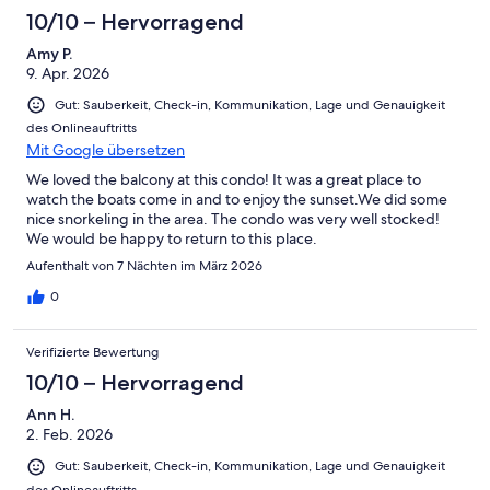
host was always available on what's app when I had questions.
10/10 – Hervorragend
She communicated very well.
Amy P.
9. Apr. 2026
Gut: Sauberkeit, Check-in, Kommunikation, Lage und Genauigkeit
des Onlineauftritts
Mit Google übersetzen
We loved the balcony at this condo! It was a great place to
watch the boats come in and to enjoy the sunset.We did some
nice snorkeling in the area. The condo was very well stocked!
We would be happy to return to this place.
Aufenthalt von 7 Nächten im März 2026
0
Verifizierte Bewertung
10/10 – Hervorragend
Ann H.
2. Feb. 2026
Gut: Sauberkeit, Check-in, Kommunikation, Lage und Genauigkeit
des Onlineauftritts