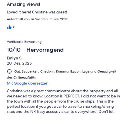
Amazing views!
Loved it here! Christine was great!
Aufenthalt von 14 Nächten im Mai 2025
0
Verifizierte Bewertung
10/10 – Hervorragend
Emlyn S.
20. Dez. 2025
Gut: Sauberkeit, Check-in, Kommunikation, Lage und Genauigkeit
des Onlineauftritts
Mit Google übersetzen
Christine was a great communicator about the property and all
we needed to know. Location is PERFECT. I did not want to be in
the town with all the people from the cruise ships. This is the
perfect location if you get a car to travel to snorkeling/diving
sites and the NP. Easy access via car to everywhere. Don’t let
airport proximity scare you, it is super convenient and yet you
rarely even know it is there. The porch breeze and view are
fantastic. Used car rental that Christine arranged, super smooth.