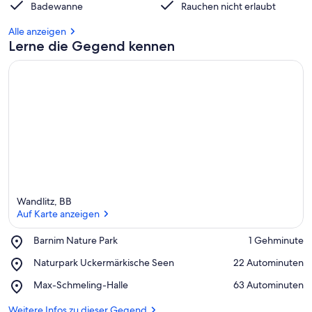
Badewanne
Rauchen nicht erlaubt
Alle anzeigen
Lerne die Gegend kennen
Wandlitz, BB
Auf Karte anzeigen
Place,
Barnim Nature Park
‪1 Gehminute‬
Barnim
Auf Karte anzeigen
Place,
Naturpark Uckermärkische Seen
‪22 Autominuten‬
Nature
Naturpark
Park
Place,
Max-Schmeling-Halle
‪63 Autominuten‬
Uckermärkische
Max-
Seen
Schmeling-
Weitere Infos zu dieser Gegend