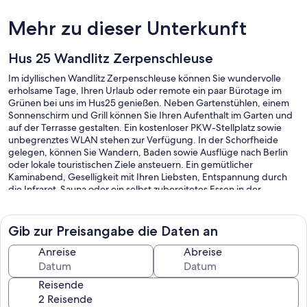
Mehr zu dieser Unterkunft
Hus 25 Wandlitz Zerpenschleuse
Im idyllischen Wandlitz Zerpenschleuse können Sie wundervolle
erholsame Tage, Ihren Urlaub oder remote ein paar Bürotage im
Grünen bei uns im Hus25 genießen. Neben Gartenstühlen, einem
Sonnenschirm und Grill können Sie Ihren Aufenthalt im Garten und
auf der Terrasse gestalten. Ein kostenloser PKW-Stellplatz sowie
unbegrenztes WLAN stehen zur Verfügung. In der Schorfheide
gelegen, können Sie Wandern, Baden sowie Ausflüge nach Berlin
oder lokale touristischen Ziele ansteuern. Ein gemütlicher
Kaminabend, Geselligkeit mit Ihren Liebsten, Entspannung durch
die Infrarot-Sauna oder ein selbst zubereitetes Essen in der
umfangreich ausgestatteten Küche runden Ihren Tag ab. Neben
dem offen gestalteten Wohnzimmer verfügt unser Haus als
Besonderheit über 2 Badezimmer. Wir haben unser Haus für Sie
Gib zur Preisangabe die Daten an
liebevoll im Landhausstil eingerichtet. 4 Boxspringbetten, auch
einzeln stellbar, stehen bereit. Ein Geschirrspüler und eine
Anreise
Abreise
Waschmaschine als Helfer für den Alltag sind vorhanden. Für den
täglichen Bedarf erhalten Sie im Preis inbegriffen ein Starterset.
Reisende
Handtücher & Bettwäsche sind je nach Anzahl der Gäste im Preis
enthalten. Erwähnen möchten wir, dass für Wasser, Strom und