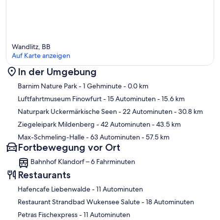
Wandlitz, BB
Auf Karte anzeigen
In der Umgebung
Karte
Barnim Nature Park
- 1 Gehminute
- 0.0 km
Luftfahrtmuseum Finowfurt
- 15 Autominuten
- 15.6 km
Naturpark Uckermärkische Seen
- 22 Autominuten
- 30.8 km
Ziegeleipark Mildenberg
- 42 Autominuten
- 43.5 km
Max-Schmeling-Halle
- 63 Autominuten
- 57.5 km
Fortbewegung vor Ort
Bahnhof Klandorf – 6 Fahrminuten
Restaurants
‪Hafencafe Liebenwalde - ‬11 Autominuten
‪Restaurant Strandbad Wukensee Salute - ‬18 Autominuten
‪Petras Fischexpress - ‬11 Autominuten