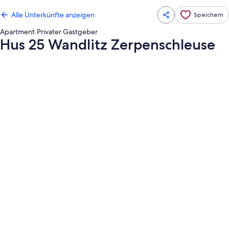
Alle Unterkünfte anzeigen
Speichern
Apartment
·
Privater Gastgeber
Hus 25 Wandlitz Zerpenschleuse
Fotogalerie
von
Hus
25