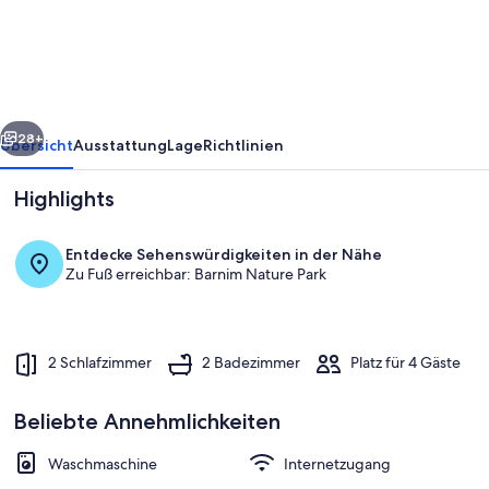
Wandlitz
Zerpenschleuse
rück
Weiter
28+
Übersicht
Ausstattung
Lage
Richtlinien
Highlights
Entdecke Sehenswürdigkeiten in der Nähe
Zu Fuß erreichbar: Barnim Nature Park
2 Schlafzimmer
2 Badezimmer
Platz für 4 Gäste
Sauna
Beliebte Annehmlichkeiten
Waschmaschine
Internetzugang