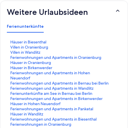
Weitere Urlaubsideen
Ferienunterkünfte
L
Häuser in Biesenthal
i
L
Villen in Oranienburg
n
i
L
Villen in Wandlitz
k
n
i
L
Ferienwohnungen und Apartments in Oranienburg
,
k
n
i
L
Häuser in Oranienburg
d
,
k
n
i
L
Häuser in Birkenwerder
e
d
,
k
n
i
L
Ferienwohnungen und Apartments in Hohen
r
e
d
,
k
n
i
Neuendorf
d
r
e
d
,
k
n
L
Ferienwohnungen und Apartments in Bernau bei Berlin
i
d
r
e
d
,
k
i
L
Ferienwohnungen und Apartments in Wandlitz
e
i
d
r
e
d
,
n
i
L
Ferienunterkünfte am See in Bernau bei Berlin
f
e
i
d
r
e
d
k
n
i
L
Ferienwohnungen und Apartments in Birkenwerder
o
f
e
i
d
r
e
,
k
n
i
L
Häuser in Hohen Neuendorf
l
o
f
e
i
d
r
d
,
k
n
i
L
Ferienwohnungen und Apartments in Panketal
g
l
o
f
e
i
d
e
d
,
k
n
i
L
Häuser in Wandlitz
e
g
l
o
f
e
i
r
e
d
,
k
n
i
L
Ferienwohnungen und Apartments in Biesenthal
n
e
g
l
o
f
e
d
r
e
d
,
k
n
i
L
Ferienwohnungen in Oranienburg