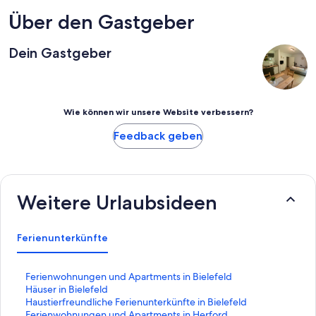
Über den Gastgeber
Dein Gastgeber
Wie können wir unsere Website verbessern?
Feedback geben
Weitere Urlaubsideen
Ferienunterkünfte
L
Ferienwohnungen und Apartments in Bielefeld
i
L
Häuser in Bielefeld
n
i
L
Haustierfreundliche Ferienunterkünfte in Bielefeld
k
n
i
L
Ferienwohnungen und Apartments in Herford