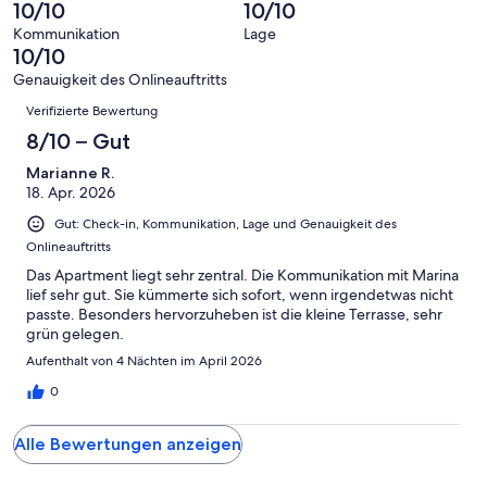
Bewertung
Gästebewertungen
10/10
10/10
8
eine
Hervorragend
von
haben
-
Bewertung
Kommunikation
Lage
6
eine
10/10
Gut
von
-
Bewertung
4
Genauigkeit des Onlineauftritts
Okay
von
Bewertungen
-
Verifizierte Bewertung
2
Schlecht
-
8/10 – Gut
Ungenügend
Marianne R.
18. Apr. 2026
Gut: Check-in, Kommunikation, Lage und Genauigkeit des
Onlineauftritts
Das Apartment liegt sehr zentral. Die Kommunikation mit Marina
lief sehr gut. Sie kümmerte sich sofort, wenn irgendetwas nicht
passte. Besonders hervorzuheben ist die kleine Terrasse, sehr
grün gelegen.
Aufenthalt von 4 Nächten im April 2026
0
Alle Bewertungen anzeigen