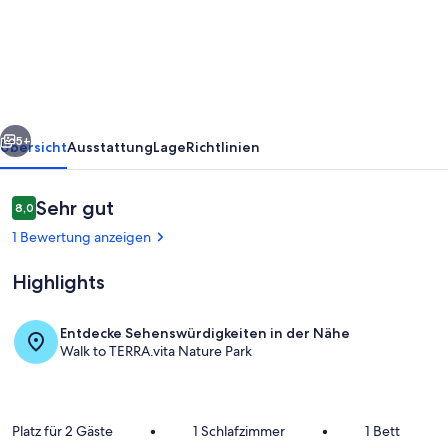
im
Zentrum
von
Werther
mit
rück
Weiter
Terrasse
5+
Übersicht
Ausstattung
Lage
Richtlinien
Bewertungen
Sehr gut
8,0
8,0 von 10.
1 Bewertung anzeigen
Highlights
Entdecke Sehenswürdigkeiten in der Nähe
Walk to TERRA.vita Nature Park
Zimmer
Platz für 2 Gäste
•
1 Schlafzimmer
•
1 Bett