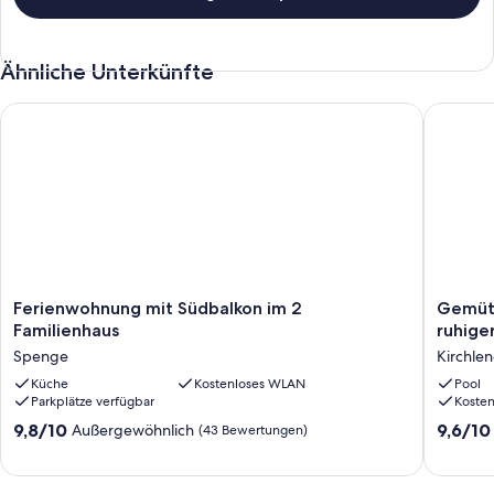
Ähnliche Unterkünfte
Ferienwohnung mit Südbalkon im 2 Familienhaus
Gemütlic
Ferienwohnung
Gemütli
Ferienwohnung mit Südbalkon im 2
Gemütl
mit
Ferien
Familienhaus
ruhige
Südbalkon
in
Spenge
Kirchle
im
Kirchle
2
Küche
Kostenloses WLAN
in
Pool
Parkplätze verfügbar
Koste
Familienhaus
ruhiger
Spenge
Wohnla
9.8
9.6
9,8/10
9,6/10
Außergewöhnlich
(43 Bewertungen)
Kirchle
von
von
10,
10,
Außergewöhnlich,
Außerge