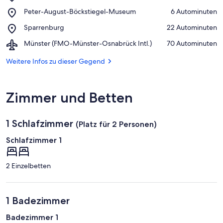
Indoor
Auf Karte anzeigen
Place,
Peter-August-Böckstiegel-Museum
‪6 Autominuten‬
Kartbahn
Peter-
Werther
Place,
Sparrenburg
‪22 Autominuten‬
August-
Sparrenburg
Böckstiegel-
Airport,
Münster (FMO-Münster-Osnabrück Intl.)
‪70 Autominuten‬
Museum
Münster
(FMO-
Weitere Infos zu dieser Gegend
Münster-
Osnabrück
Intl.)
Zimmer und Betten
1 Schlafzimmer
(Platz für 2 Personen)
Schlafzimmer 1
2 Einzelbetten
1 Badezimmer
Badezimmer 1