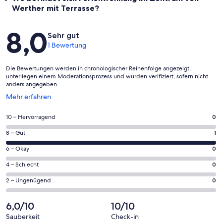
Werther mit Terrasse?
Bewertungen
8,0
Sehr gut
1 Bewertung
Die Bewertungen werden in chronologischer Reihenfolge angezeigt,
unterliegen einem Moderationsprozess und wurden verifiziert, sofern nicht
anders angegeben.
Wird
Mehr erfahren
in
einem
0
10 – Hervorragend
0
neuen
von
Fenster
1
8 – Gut
1
insgesamt
geöffnet
von
1
0
6 – Okay
0
insgesamt
Gästebewertungen
von
1
0
4 – Schlecht
0
haben
insgesamt
Gästebewertungen
von
eine
1
0
2 – Ungenügend
0
haben
insgesamt
Bewertung
Gästebewertungen
von
eine
1
von
haben
insgesamt
6,0/10
10/10
Bewertung
Gästebewertungen
10
eine
1
von
haben
Sauberkeit
Check-in
-