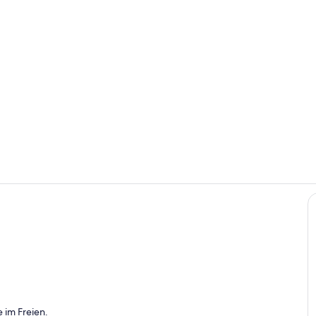
Eingang zur
Küche
 im Freien.