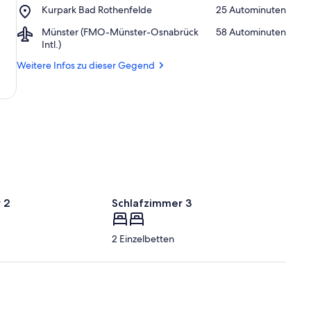
Place,
Kurpark Bad Rothenfelde
‪25 Autominuten‬
Sassenberg
Kurpark
Airport,
Münster (FMO-Münster-Osnabrück
‪58 Autominuten‬
Bad
Münster
Intl.)
Rothenfelde
(FMO-
Weitere Infos zu dieser Gegend
Münster-
Osnabrück
Intl.)
 2
Schlafzimmer 3
2 Einzelbetten