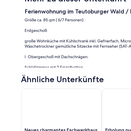
Ferienwohnung im Teutoburger Wald / M
Größe ca. 85 qm ( 6/7 Personen)
Erdgeschoß:
große Wohnküche mit Kühlschrank inkl. Gefrierfach, Micr
Wäschetrockner gemütliche Sitzecke mit Fernseher (SAT-
I. Obergeschoß mit Dachschrägen:
Schlafzimmer mit 2 Einzelbetten
Schlafzimmer mit 2 inzelbetten
Ähnliche Unterkünfte
Schlafraum mit 2 Einzelbetten
Bad, WC, Badewanne und separate Dusche
Abstellraum
Neues charmantes Fachwerkhaus am See im idyllis
Erholung pur
auf Wunsch nach Vereinbarung zubuchbar:
- Zustellbetten
- Kinderbett
- Fahrräder, Grill
- eigene Schwimm- bzw. Bademöglichkeit am See (350m)
Neues
Erholung
Neues charmantes Fachwerkhaus
Erholung p