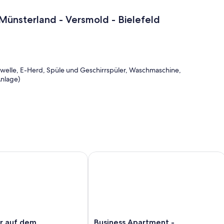
ünsterland - Versmold - Bielefeld
owelle, E-Herd, Spüle und Geschirrspüler, Waschmaschine,
Anlage)
chen Münsterland
 auf dem verwunschenen Pfauenhof
Business Apartment - boardinghouse
Business
ur auf dem
Business Apartment -