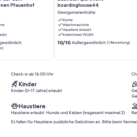
Apartment
nen Pfauenhof
boardinghouse44
-
Georgsmarienhütte
boardinghouse44
en
Georgsmarienhütte
Küche
ine
Waschmaschine
Haustiere erlaubt
aubt
Kostenloses WLAN
10.0
10/10
gewöhnlich
Außergewöhnlich
(1 Bewertung)
von
n)
10,
ich,
Außergewöhnlich,
(1
)
Bewertung)
Check-in ab 16:00 Uhr
Ch
Kinder
Kinder (0–17 Jahre) erlaubt
Ge
Ge
Haustiere
Haustiere erlaubt: Hunde und Katzen (insgesamt maximal 2)
Ra
Es fallen für Haustiere zusätzliche Gebühren an. Bitte beim Vermie