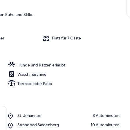
n Ruhe und Stille.
mer
Platz für 7 Gäste
Hunde und Katzen erlaubt
Waschmaschine
Terrasse oder Patio
Place,
St. Johannes
‪8 Autominuten‬
St.
Place,
Strandbad Sassenberg
‪10 Autominuten‬
Johannes
Strandbad