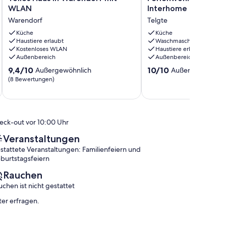
Haus
Vadrup
WLAN
Interhome
in
by
Warendorf
Telgte
Warendorf
Interhome
mit
Küche
Telgte
Küche
Haustiere erlaubt
Waschmaschine
WLAN
Kostenloses WLAN
Haustiere erlaubt
Warendorf
Außenbereich
Außenbereich
9.4
10.0
9,4/10
10/10
Außergewöhnlich
Außergewöhnlic
von
von
(8 Bewertungen)
10,
10,
Außergewöhnlich,
Außergewöhnlich,
(8
(1
Bewertungen)
Bewertung)
eck-out vor 10:00 Uhr
Veranstaltungen
stattete Veranstaltungen: Familienfeiern und
burtstagsfeiern
Rauchen
uchen ist nicht gestattet
ter erfragen.