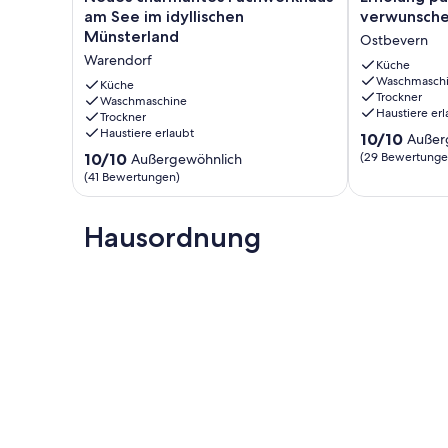
charmantes
pur
am See im idyllischen
verwunsche
Haustiere bitte anmelden. Gebühren bitte erfragen.
Fachwerkhaus
auf
Münsterland
Ostbevern
am
dem
Warendorf
See
verwunschen
Küche
Waschmasch
im
Pfauenhof
Küche
Trockner
idyllischen
Waschmaschine
Ostbevern
Haustiere erl
Trockner
Münsterland
Haustiere erlaubt
10.0
Warendorf
10/10
Außer
von
10.0
10/10
(29 Bewertunge
Außergewöhnlich
10,
von
(41 Bewertungen)
Außergewöhnl
10,
(29
Außergewöhnlich,
Bewertungen
(41
Hausordnung
Bewertungen)