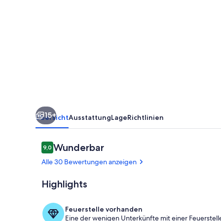
Teutoburger
Wald
/
Münsterland
-
Versmold
-
Bielefeld
15+
Übersicht
Ausstattung
Lage
Richtlinien
Bewertungen
Wunderbar
9,0
9,0 von 10.
Alle 30 Bewertungen anzeigen
Highlights
Haupthaus
Feuerstelle vorhanden
Eine der wenigen Unterkünfte mit einer Feuerstelle