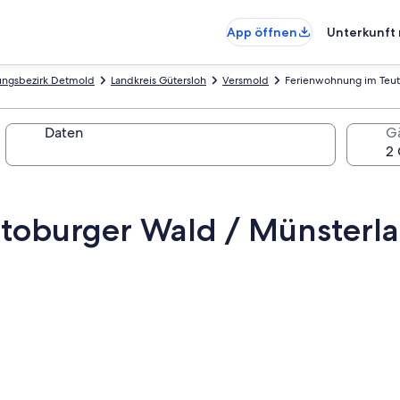
App öffnen
Unterkunft 
ungsbezirk Detmold
Landkreis Gütersloh
Versmold
Ferienwohnung im Teuto
Daten
G
toburger Wald / Münsterla