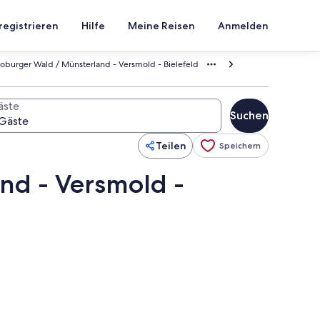
registrieren
Hilfe
Meine Reisen
Anmelden
burger Wald / Münsterland - Versmold - Bielefeld
äste
Suchen
Teilen
Speichern
nd - Versmold -