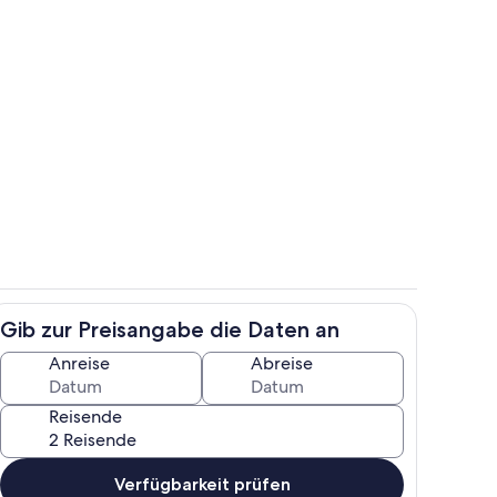
 Fewo
Aufgang zu den Schlafräumen
Gib zur Preisangabe die Daten an
Schlafen 3
Anreise
Abreise
Reisende
Verfügbarkeit prüfen