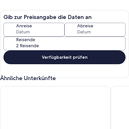
Gib zur Preisangabe die Daten an
Anreise
Abreise
Reisende
Verfügbarkeit prüfen
Ähnliche Unterkünfte
Große, Lichtdurchflutete Wohnung mit Dachterrasse und Sau
Bibo Cit