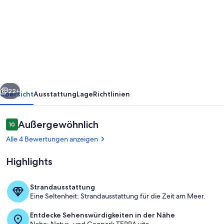
Entspannung
am
Südhang
des
Teutoburger
Waldes
rück
Weiter
im
22+
Übersicht
Ausstattung
Lage
Richtlinien
Ferienhaus
Marion.
Bewertungen
Außergewöhnlich
10
10 von 10.
Alle 4 Bewertungen anzeigen
Highlights
Strandausstattung
Eine Seltenheit: Strandausstattung für die Zeit am Meer.
Zimmer
Entdecke Sehenswürdigkeiten in der Nähe