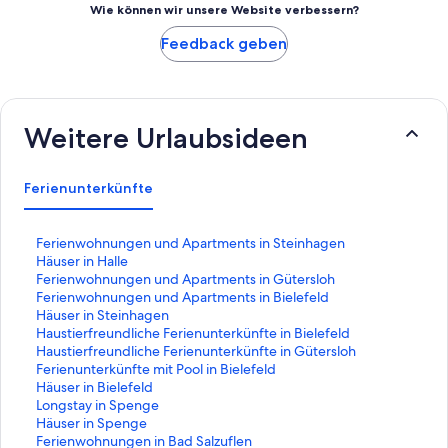
Wie können wir unsere Website verbessern?
Feedback geben
Weitere Urlaubsideen
Ferienunterkünfte
L
Ferienwohnungen und Apartments in Steinhagen
i
L
Häuser in Halle
n
i
L
Ferienwohnungen und Apartments in Gütersloh
k
n
i
L
Ferienwohnungen und Apartments in Bielefeld
,
k
n
i
L
Häuser in Steinhagen
d
,
k
n
i
L
Haustierfreundliche Ferienunterkünfte in Bielefeld
e
d
,
k
n
i
L
Haustierfreundliche Ferienunterkünfte in Gütersloh
r
e
d
,
k
n
i
L
Ferienunterkünfte mit Pool in Bielefeld
d
r
e
d
,
k
n
i
L
Häuser in Bielefeld
i
d
r
e
d
,
k
n
i
L
Longstay in Spenge
e
i
d
r
e
d
,
k
n
i
L
Häuser in Spenge
f
e
i
d
r
e
d
,
k
n
i
L
Ferienwohnungen in Bad Salzuflen