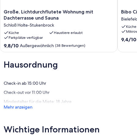
Große,
Bibo
Große, Lichtdurchflutete Wohnung mit
Bibo C
Lichtdurchflutete
City
Dachterrasse und Sauna
Bielefel
Wohnung
Apartme
Schloß Holte-Stukenbrock
Küche
mit
2
Mikro
Dachterrasse
Küche
Haustiere erlaubt
mit
Parkplätze verfügbar
und
Terasse
9.4
9,4/10
Sauna
Bielefel
von
9.8
9,8/10
Außergewöhnlich
(38 Bewertungen)
Schloß
10,
von
Holte-
Außerge
10,
Stukenbrock
(3
Außergewöhnlich,
Hausordnung
Bewert
(38
Bewertungen)
Check-in ab 15:00 Uhr
Check-out vor 11:00 Uhr
Mindestalter für die Miete: 18 Jahre
Mehr anzeigen
Wichtige Informationen