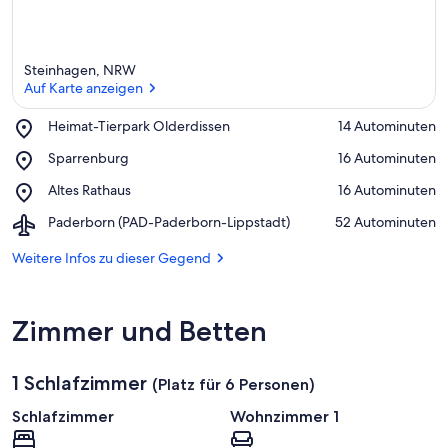
Steinhagen, NRW
Auf Karte anzeigen
Place,
Heimat-Tierpark Olderdissen
‪14 Autominuten‬
Heimat-
Auf Karte anzeigen
Place,
Sparrenburg
‪16 Autominuten‬
Tierpark
Sparrenburg
Olderdissen
Place,
Altes Rathaus
‪16 Autominuten‬
Altes
Airport,
Paderborn (PAD-Paderborn-Lippstadt)
‪52 Autominuten‬
Rathaus
Paderborn
(PAD-
Weitere Infos zu dieser Gegend
Paderborn-
Lippstadt)
Zimmer und Betten
1 Schlafzimmer
(Platz für 6 Personen)
Schlafzimmer
Wohnzimmer 1