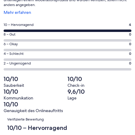
unterliegen einem Moderationsprozess und wurden verifiziert, sofern nicht
anders angegeben.
Wird
Mehr erfahren
in
einem
4
10 – Hervorragend
4
neuen
von
Fenster
0
8 – Gut
0
insgesamt
geöffnet
von
4
0
6 – Okay
0
insgesamt
Gästebewertungen
von
4
0
4 – Schlecht
0
haben
insgesamt
Gästebewertungen
von
eine
4
0
2 – Ungenügend
0
haben
insgesamt
Bewertung
Gästebewertungen
von
eine
4
von
haben
insgesamt
10/10
10/10
Bewertung
Gästebewertungen
10
eine
4
von
haben
Sauberkeit
Check-in
-
Bewertung
Gästebewertungen
10/10
9,6/10
8
eine
Hervorragend
von
haben
-
Bewertung
Kommunikation
Lage
6
eine
10/10
Gut
von
-
Bewertung
4
Genauigkeit des Onlineauftritts
Okay
von
Bewertungen
-
Verifizierte Bewertung
2
Schlecht
-
10/10 – Hervorragend
Ungenügend