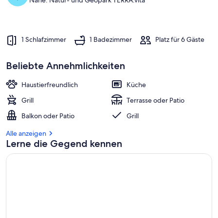
Nahe: Natur- und Geopark TERRA.vita
1 Schlafzimmer
1 Badezimmer
Platz für 6 Gäste
Beliebte Annehmlichkeiten
Haustierfreundlich
Küche
Grill
Terrasse oder Patio
Balkon oder Patio
Grill
Alle anzeigen
Lerne die Gegend kennen