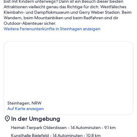
bist mit Kindern unterwegs? Dann ist ein Besuch dieser beiden
Attraktionen vielleicht genau das Richtige für dich: Westfälisches
Kleinbahn- und Dampflokmuseum und Gerry Weber Stadion. Beim
Wandern, beim Mountainbiken und beim Radfahren sind dir
Outdoor-Abenteuer sicher.
Weitere Ferienunterkünfte in Steinhagen anzeigen
Steinhagen, NRW
Auf Karte anzeigen
In der Umgebung
Karte
Heimat-Tierpark Olderdissen
- 14 Autominuten
- 9.1 km
Kunsthalle Bielefeld
- 14 Autominuten
- 10.8 km