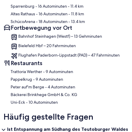
Sparrenburg
- 16 Autominuten
- 11.4 km
Altes Rathaus
- 16 Autominuten
- 11.8 km
SchücoArena
- 18 Autominuten
- 13.4 km
Fortbewegung vor Ort
Bahnhof Steinhagen (Westf) – 13 Gehminuten
Bielefeld Hbf – 20 Fahrminuten
Flughafen Paderborn-Lippstadt (PAD) – 47 Fahrminuten
Restaurants
‪Trattoria Werther - ‬9 Autominuten
‪Pappelkrug - ‬9 Autominuten
‪Peter auf'm Berge - ‬4 Autominuten
Bäckerei Brinkhege GmbH & Co. KG
‪Uni-Eck - ‬10 Autominuten
Häufig gestellte Fragen
Ist Entspannung am Südhang des Teutoburger Waldes