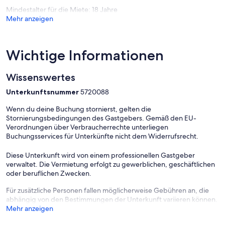
Privatsphäre.
Mindestalter für die Miete: 18 Jahre
Mehr anzeigen
Ob Sie ruhige Tage zu zweit verbringen oder mit der Familie einen
abwechslungsreichen Urlaub erleben möchten: Die Finnhütte am
Lübbesee bietet mit ihrer umfassenden Ausstattung, naturnahen
Lage und zahlreichen Freizeitmöglichkeiten die passenden
Wichtige Informationen
Bedingungen für eine unbeschwerte Auszeit.
Sichern Sie sich Ihren Aufenthalt in dieser komfortablen Unterkunft
Wissenswertes
am Lübbesee.
Unterkunftsnummer
5720088
Wenn du deine Buchung stornierst, gelten die
Stornierungsbedingungen des Gastgebers. Gemäß den EU-
Verordnungen über Verbraucherrechte unterliegen
Buchungsservices für Unterkünfte nicht dem Widerrufsrecht.
Diese Unterkunft wird von einem professionellen Gastgeber
verwaltet. Die Vermietung erfolgt zu gewerblichen, geschäftlichen
oder beruflichen Zwecken.
Für zusätzliche Personen fallen möglicherweise Gebühren an, die
abhängig von den Bestimmungen der Unterkunft variieren können.
Mehr anzeigen