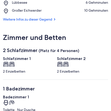
Place,
Lübbesee
‪6 Gehminuten‬
Uckermärkische
Lübbesee
Seen
Place,
Großer Eichwerder
‪10 Gehminuten‬
Großer
Eichwerder
Weitere Infos zu dieser Gegend
Zimmer und Betten
2 Schlafzimmer
(Platz für 4 Personen)
Schlafzimmer 1
Schlafzimmer 2
2 Einzelbetten
2 Einzelbetten
1 Badezimmer
Badezimmer 1
Toilette · Nur Dusche