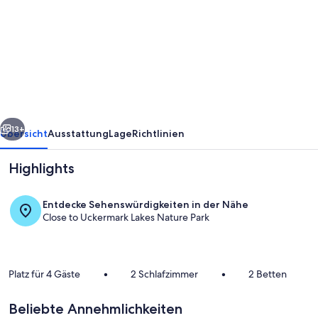
Freistehende
Finnhütte
am
Lübbesee
mit
Balkon,
rück
Weiter
Terrasse
13+
Übersicht
Ausstattung
Lage
Richtlinien
und
Highlights
Garten
in
Entdecke Sehenswürdigkeiten in der Nähe
Ahrensdorf
Close to Uckermark Lakes Nature Park
Platz für 4 Gäste
•
2 Schlafzimmer
•
2 Betten
Unterkunftsgelände
Beliebte Annehmlichkeiten