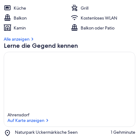
Küche
Grill
Balkon
Kostenloses WLAN
Kamin
Balkon oder Patio
Alle anzeigen
Lerne die Gegend kennen
Ahrensdorf
Auf Karte anzeigen
Place,
Naturpark Uckermärkische Seen
‪1 Gehminute‬
Naturpark
Auf Karte anzeigen