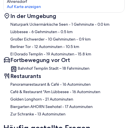
Ahrensdorf
Auf Karte anzeigen
In der Umgebung
Karte
Naturpark Uckermärkische Seen
- 1 Gehminute
- 0.0 km
Lübbesee
- 6 Gehminuten
- 0.5 km
Großer Eichwerder
- 10 Gehminuten
- 0.9 km
Berliner Tor
- 12 Autominuten
- 10.5 km
El Dorado Templin
- 19 Autominuten
- 15.8 km
Fortbewegung vor Ort
Bahnhof Templin Stadt – 18 Fahrminuten
Restaurants
‪Panoramarestaurant & Café - ‬16 Autominuten
‪Café & Restaurant "Am Lübbesee - ‬16 Autominuten
‪Golden Longhorn - ‬21 Autominuten
‪Biergarten AHORN Seehotel - ‬17 Autominuten
‪Zur Schranke - ‬13 Autominuten