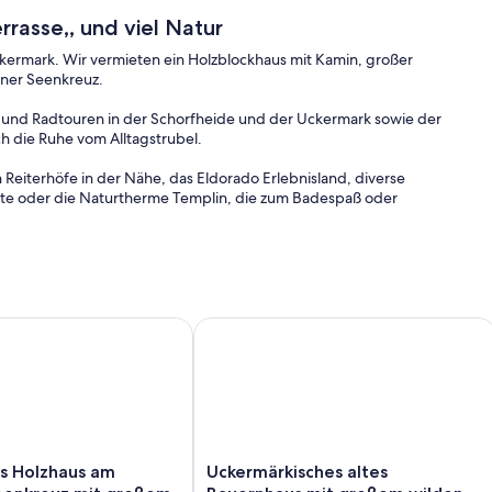
rasse,, und viel Natur
ckermark. Wir vermieten ein Holzblockhaus mit Kamin, großer
iner Seenkreuz.
und Radtouren in der Schorfheide und der Uckermark sowie der
h die Ruhe vom Alltagstrubel.
Reiterhöfe in der Nähe, das Eldorado Erlebnisland, diverse
tte oder die Naturtherme Templin, die zum Badespaß oder
ternetzugang.
Supermärkte, kleine und große Läden und eine historische
em Seeblick! Typ2-E-Ladestation
Holzhaus am Lychener Seenkreuz mit großem Garten und Tera
Uckermärkisches altes Bauernhaus m
ür Selbstversorger. Genießen Sie den Sonnenuntergang bei einem
lug nach Berlin können Sie planen, die Hauptstadt liegt nur 80 km
Uckermärkisches
s Holzhaus am
Uckermärkisches altes
erbett)
altes