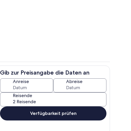
e Terasse, den Geräteschuppen, und den See
Essbereich für bis zu 6 Personen (EG)
Gib zur Preisangabe die Daten an
ee auf das Blockhaus und den Geräteschuppen
Essbereich für bis zu 6 Personen (EG)
Anreise
Abreise
Reisende
Verfügbarkeit prüfen