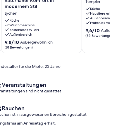
naturnaher Komfort in
Templin
direkt
Fährsee,
modernem Stil
Küche
am
Templin
Lychen
Haustiere erlaubt
See,
Templin
Außenbereich
naturnaher
Küche
Frühstück verfügbar
Komfort
Waschmaschine
9.6
Kostenloses WLAN
9,6/10
Außergewöhnli
in
Außenbereich
von
modernem
(35 Bewertungen)
10,
Stil
9.8
9,8/10
Außergewöhnlich
Außergewöhnlich,
Lychen
von
(81 Bewertungen)
(35
10,
Bewertungen)
Außergewöhnlich,
(81
ndestalter für die Miete: 23 Jahre
Bewertungen)
Veranstaltungen
ranstaltungen sind nicht gestattet
Rauchen
uchen ist in ausgewiesenen Bereichen gestattet
ungsfirma am Anreisetag erhält.