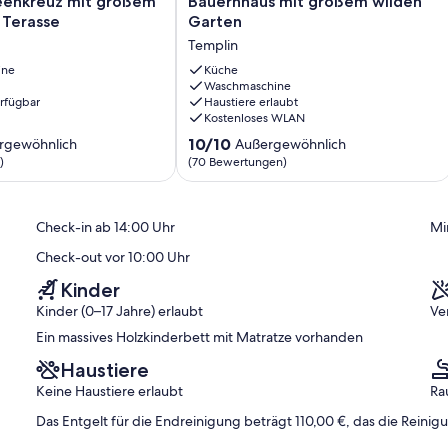
eenkreuz mit großem
Bauernhaus mit großem wilden
Bauernhaus
ch) Bitte beachten Sie, dass die Endreinigung von derzeit 90€
 Terasse
Garten
mit
n muss.
Templin
großem
wilden
ine
Küche
Garten
Waschmaschine
erfügbar
Haustiere erlaubt
Templin
Kostenloses WLAN
10.0
10/10
rgewöhnlich
Außergewöhnlich
von
)
(70 Bewertungen)
10,
ich,
Außergewöhnlich,
(70
Check-in ab 14:00 Uhr
Mi
)
Bewertungen)
Check-out vor 10:00 Uhr
Kinder
Kinder (0–17 Jahre) erlaubt
Ve
Ein massives Holzkinderbett mit Matratze vorhanden
Haustiere
Keine Haustiere erlaubt
Ra
Das Entgelt für die Endreinigung beträgt 110,00 €, das die Reinig