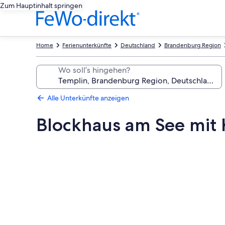
Zum Hauptinhalt springen
Home
Ferienunterkünfte
Deutschland
Brandenburg Region
Wo soll’s hingehen?
Alle Unterkünfte anzeigen
Blockhaus am See mit K
Fotogalerie
von
Blockhaus
am
See
mit