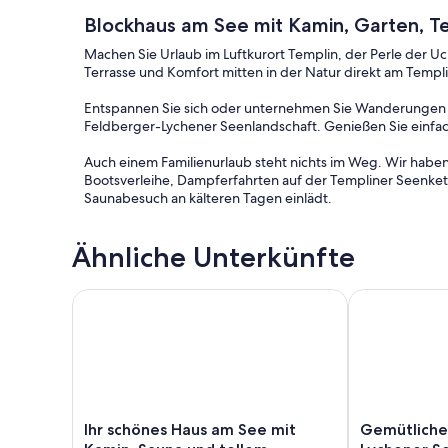
Blockhaus am See mit Kamin, Garten, Ter
Machen Sie Urlaub im Luftkurort Templin, der Perle der U
Terrasse und Komfort mitten in der Natur direkt am Templ
Entspannen Sie sich oder unternehmen Sie Wanderungen 
Feldberger-Lychener Seenlandschaft. Genießen Sie einfac
Auch einem Familienurlaub steht nichts im Weg. Wir haben 
Bootsverleihe, Dampferfahrten auf der Templiner Seenke
Saunabesuch an kälteren Tagen einlädt.
Der ideale Ort zur Entschleunigung. Wir bieten keinen In
Ähnliche Unterkünfte
Templin bietet fussläufig erreichbar Cafés, Restaurants, 
Innenstadt mit sehr gut erhaltener Stadtmauer.
Ihr schönes Haus am See mit Kamin, Sauna und toll
Gemütliches 
Unser Ferienhaus ist mit kompletter Einbauküche ideal f
Glas Wein am Feuer mit Blick auf den See. Auch einen Ausf
entfernt.
Unser Holzblockhaus bietet Schlafplätze für 6 Personen:
Ihr
Gemütliches
Ihr schönes Haus am See mit
Gemütliche
- 1x Schlafzimmer für 2 Erwachsene (1 Doppelbett + 1 Kind
schönes
Holzhaus