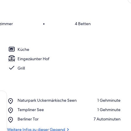
fzimmer
•
4 Betten
Küche
Eingezäunter Hof
Grill
Place,
Naturpark Uckermärkische Seen
‪1 Gehminute‬
Naturpark
Place,
Templiner See
‪1 Gehminute‬
Uckermärkische
Templiner
Seen
Place,
Berliner Tor
‪7 Autominuten‬
See
Berliner
Tor
Weitere Infos zu dieser Gegend