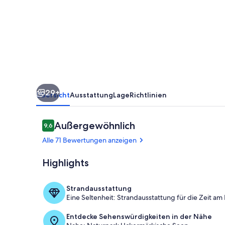
Kamin,
Garten,
Terrasse,,
und
viel
Natur
29+
Übersicht
Ausstattung
Lage
Richtlinien
Bewertungen
Außergewöhnlich
9,6
9,6 von 10.
Alle 71 Bewertungen anzeigen
Highlights
Zwei gemütlic
Strandausstattung
Eine Seltenheit: Strandausstattung für die Zeit am
Entdecke Sehenswürdigkeiten in der Nähe