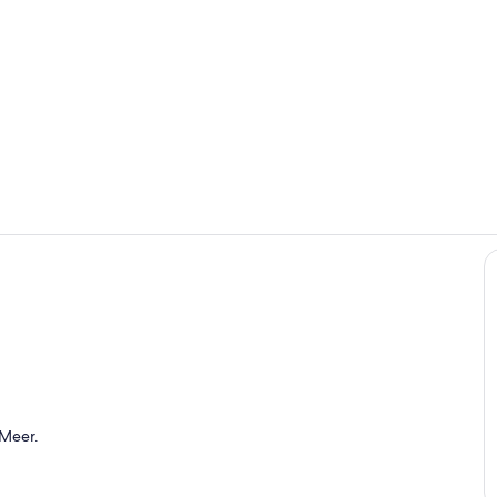
Blick auf di
Blick vom S
he Sessel mit Blick auf den See
 Meer.